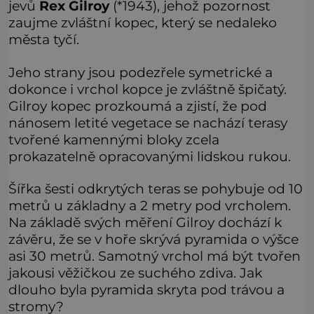
jevů
Rex Gilroy
(*1943), jehož pozornost
zaujme zvláštní kopec, který se nedaleko
města tyčí.
Jeho strany jsou podezřele symetrické a
dokonce i vrchol kopce je zvláštně špičatý.
Gilroy kopec prozkoumá a zjistí, že pod
nánosem letité vegetace se nachází terasy
tvořené kamennými bloky zcela
prokazatelně opracovanými lidskou rukou.
Šířka šesti odkrytých teras se pohybuje od 10
metrů u základny a 2 metry pod vrcholem.
Na základě svých měření Gilroy dochází k
závěru, že se v hoře skrývá pyramida o výšce
asi 30 metrů. Samotný vrchol má být tvořen
jakousi věžičkou ze suchého zdiva. Jak
dlouho byla pyramida skryta pod trávou a
stromy?