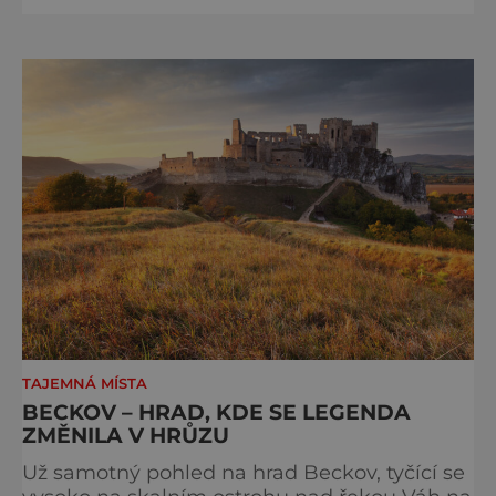
dnes přístupná veřejnosti a hojně
vyhledávaná turisty, kteří si zde mohou učinit
poměrně konkrétní představu o namáhavé
práci tehdejších horníků. [gallery
ids="91631,91630,91632,91633,91634,91635,9
TAJEMNÁ MÍSTA
BECKOV – HRAD, KDE SE LEGENDA
ZMĚNILA V HRŮZU
Už samotný pohled na hrad Beckov, tyčící se