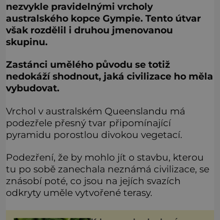
nezvykle pravidelnými vrcholy
australského kopce Gympie. Tento útvar
však rozdělil i druhou jmenovanou
skupinu.
Zastánci umělého původu se totiž
nedokáží shodnout, jaká civilizace ho měla
vybudovat.
Vrchol v australském Queenslandu má
podezřele přesný tvar připomínající
pyramidu porostlou divokou vegetací.
Podezření, že by mohlo jít o stavbu, kterou
tu po sobě zanechala neznámá civilizace, se
znásobí poté, co jsou na jejích svazích
odkryty uměle vytvořené terasy.