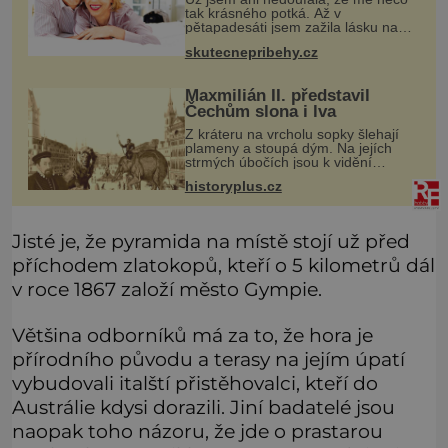
tak krásného potká. Až v
pětapadesáti jsem zažila lásku na
první pohled. Poprvé jsem se
skutecnepribehy.cz
vdávala, když mi bylo dvacet. Oba
jsme byli mladí a byl to tak říkajíc
sňatek
Maxmilián II. představil
Čechům slona i lva
Z kráteru na vrcholu sopky šlehají
plameny a stoupá dým. Na jejích
strmých úbočích jsou k vidění
kamzíci a prohánějí se tu i veverky.
historyplus.cz
Kupodivu nejde třeba o sicilskou
sopku Etnu, ale o pražské Staromě
Jisté je, že pyramida na místě stojí už před
příchodem zlatokopů, kteří o 5 kilometrů dál
v roce 1867 založí město Gympie.
Většina odborníků má za to, že hora je
přírodního původu a terasy na jejím úpatí
vybudovali italští přistěhovalci, kteří do
Austrálie kdysi dorazili. Jiní badatelé jsou
naopak toho názoru, že jde o prastarou