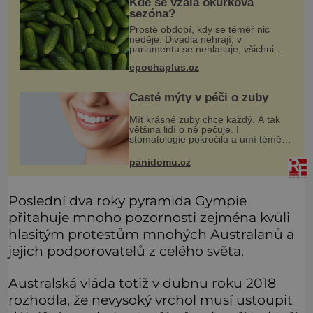
Kde se vzala okurková
sezóna?
Prostě období, kdy se téměř nic
neděje. Divadla nehrají, v
parlamentu se nehlasuje, všichni
jsou na dovolené a média tak nemají
epochaplus.cz
o čem mluvit a psát. A vymýšlejí si
proto témata, které nikoho nezajímaj
Časté mýty v péči o zuby
Mít krásné zuby chce každý. A tak
většina lidí o ně pečuje. I
stomatologie pokročila a umí téměř
zázraky. Přesto se některé mýty,
které se tradují, nedaří vyvrátit.
panidomu.cz
Které? Večer místo čištění s
Poslední dva roky pyramida Gympie
přitahuje mnoho pozornosti zejména kvůli
hlasitým protestům mnohých Australanů a
jejich podporovatelů z celého světa.
Australská vláda totiž v dubnu roku 2018
rozhodla, že nevysoký vrchol musí ustoupit