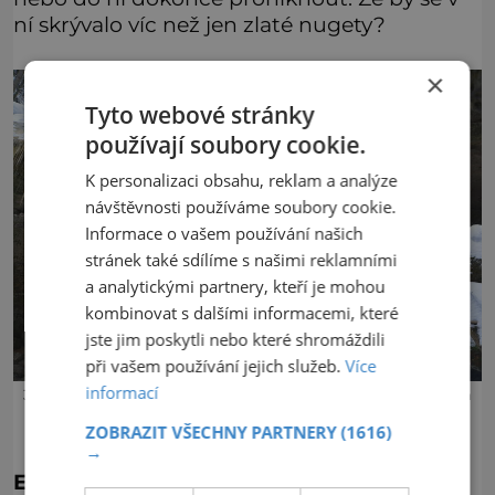
ní skrývalo víc než jen zlaté nugety?
×
Tyto webové stránky
používají soubory cookie.
K personalizaci obsahu, reklam a analýze
návštěvnosti používáme soubory cookie.
Informace o vašem používání našich
stránek také sdílíme s našimi reklamními
a analytickými partnery, kteří je mohou
kombinovat s dalšími informacemi, které
jste jim poskytli nebo které shromáždili
při vašem používání jejich služeb.
Více
informací
3D model pyramidy Gympie. Foto 3dwarehouse.sketchup.com
ZOBRAZIT VŠECHNY PARTNERY
(1616)
→
Eva Soukupová, autorka textu