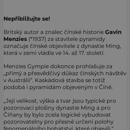
Nepřibližujte se!
Britský autor a znalec čínské historie
Gavin
Menzies
(*1937) za stavitele pyramidy
označuje čínské objevitele z dynastie Ming,
která v zemi vládla ve 14. až 17. století.
Menzies Gympie dokonce prohlašuje za
„přímý a přesvědčivý důkaz čínských návštěv
v Austrálii“. Kaskádová stavba se totiž
podobá i pyramidám objeveným v Číně.
„Její velikost, výška a tvar jsou typické pro
pozorovací plošiny dynastie Ming a pro
Číňany by bylo zcela logické vybudovat
pozorovatelny pro přesné určení polohy
fenomenálního bohatství, které objevili,“