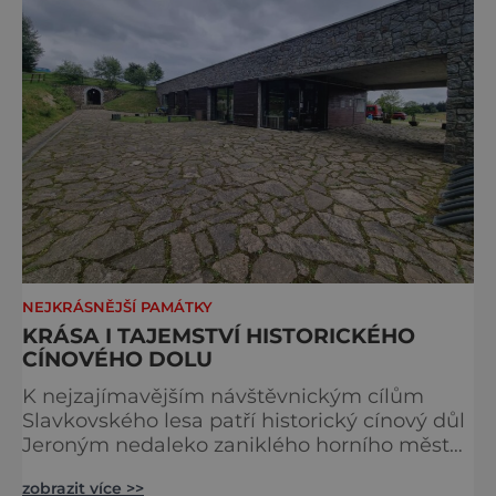
stavbou. [gallery ids="917
NEJKRÁSNĚJŠÍ PAMÁTKY
KRÁSA I TAJEMSTVÍ HISTORICKÉHO
CÍNOVÉHO DOLU
K nejzajímavějším návštěvnickým cílům
Slavkovského lesa patří historický cínový důl
Jeroným nedaleko zaniklého horního města
Čistá. Dolovat se v něm začalo už ve
zobrazit více >>
středověku. Národní kulturní památka je