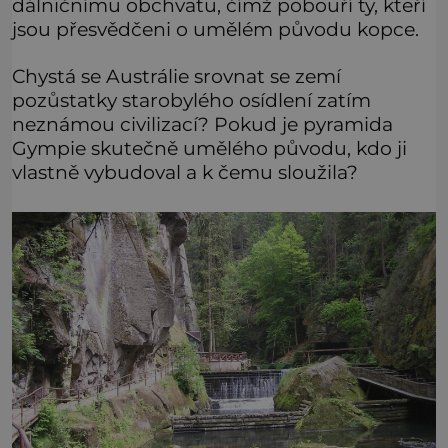
dálničnímu obchvatu, čímž pobouří ty, kteří
jsou přesvědčeni o umělém původu kopce.
Chystá se Austrálie srovnat se zemí
pozůstatky starobylého osídlení zatím
neznámou civilizací? Pokud je pyramida
Gympie skutečně umělého původu, kdo ji
vlastně vybudoval a k čemu sloužila?