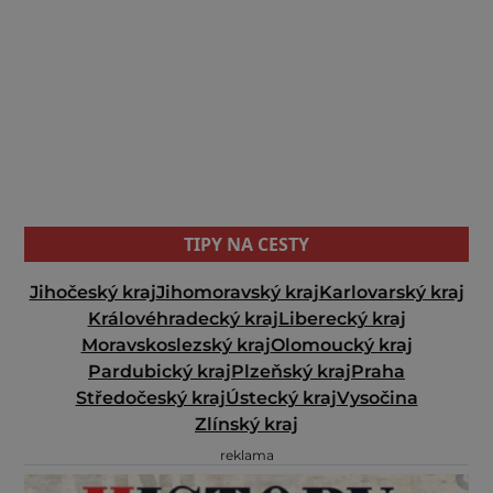
TIPY NA CESTY
Jihočeský kraj
Jihomoravský kraj
Karlovarský kraj
Královéhradecký kraj
Liberecký kraj
Moravskoslezský kraj
Olomoucký kraj
Pardubický kraj
Plzeňský kraj
Praha
Středočeský kraj
Ústecký kraj
Vysočina
Zlínský kraj
reklama