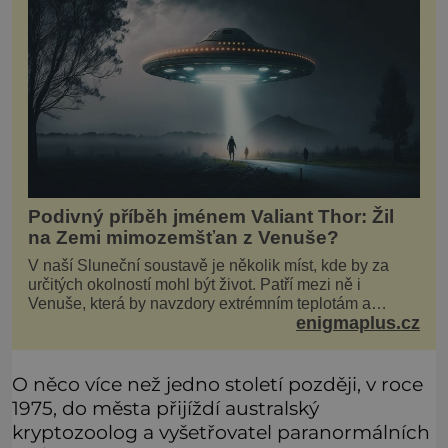
Podivný příběh jménem Valiant Thor: Žil
na Zemi mimozemšťan z Venuše?
V naší Sluneční soustavě je několik míst, kde by za
určitých okolností mohl být život. Patří mezi ně i
Venuše, která by navzdory extrémním teplotám a
enigmaplus.cz
smrtícímu složení atmosféry teoreticky mohla ukrývat
životní formy. Potvrzovat to má i podivný příběh muže
jménem Valiant Thor. Opravdu šlo o mimozem
O něco více než jedno století později, v roce
1975, do města přijíždí australský
kryptozoolog a vyšetřovatel paranormálních