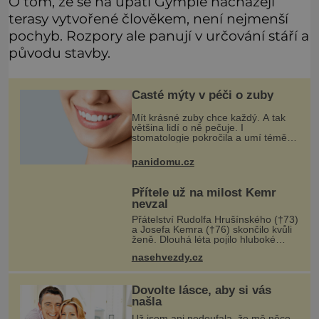
O tom, že se na úpatí Gympie nacházejí
terasy vytvořené člověkem, není nejmenší
pochyb. Rozpory ale panují v určování stáří a
původu stavby.
Časté mýty v péči o zuby
Mít krásné zuby chce každý. A tak
většina lidí o ně pečuje. I
stomatologie pokročila a umí téměř
zázraky. Přesto se některé mýty,
které se tradují, nedaří vyvrátit.
panidomu.cz
Které? Večer místo čištění s
Přítele už na milost Kemr
nevzal
Přátelství Rudolfa Hrušínského (†73)
a Josefa Kemra (†76) skončilo kvůli
ženě. Dlouhá léta pojilo hluboké
přátelství kolegy z pražského
nasehvezdy.cz
Národního divadla – Josefa Kemra
(†72) a Rudolfa Hrušínského (†7
Dovolte lásce, aby si vás
našla
Už jsem ani nedoufala, že mě něco