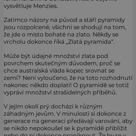
vysvětluje Menzies.
Zatímco názory na původ a stáří pyramidy
jsou rozpolcené, všichni se shodují na tom,
že jde o místo bohaté na zlato. Někdy se
vrcholu dokonce říká „Zlatá pyramida“.
Může být údajné množství zlata pod
povrchem skutečným důvodem, proč se
chce australská vláda kopec srovnat se
zemí? Není vyloučeno, že na toto rozhodnutí
nakonec někdo doplatí! O pyramidě se totiž
vypráví množství strašidelných příběhů.
V jejím okolí prý dochází k různým
záhadným jevům. V minulosti si dokonce z
generace na generaci předávají varování, aby
se nikdo nepokoušel se k pyramidě přiblížit
nebo do ní dokonce proniknout. Že by se v