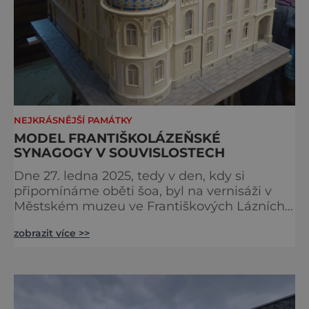
NEJKRÁSNĚJŠÍ PAMÁTKY
MODEL FRANTIŠKOLÁZEŇSKÉ
SYNAGOGY V SOUVISLOSTECH
Dne 27. ledna 2025, tedy v den, kdy si
připomínáme oběti šoa, byl na vernisáži v
Městském muzeu ve Františkových Lázních
představen model synagogy, která byla
zobrazit více >>
nacisty zničena v roce 1938. Do lázeňského
města se tak více než symbolicky vrátil
židovský svatostánek. Autorem modelu je
Bohuslav Karban z Aše. Připomeňme si nyní
některé události spojené s touto významnou