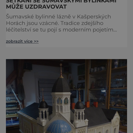
SETKÁNÍ SE ŠUMAVSKÝMI BYLINKAMI
MŮŽE UZDRAVOVAT
Šumavské bylinné lázně v Kašperských
Horách jsou vzácné. Tradice zdejšího
léčitelství se tu pojí s moderním pojetím
wellness. A u toho nesmíte chybět. Jsou
zobrazit více >>
naprosto výjimečné a přitom vlastně totálně
obyčejné. Na nic speciálního si nehrají
a právě proto lidi okouzlují. Bylinné lázně leží
přímo v historickém centru městečka
nedaleko řeky Otavy, po