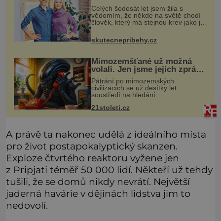
Celých šedesát let jsem žila s
vědomím, že někde na světě chodí
člověk, který má stejnou krev jako já.
Jen jsem si už nedovedla vybavit
jeho tvář. Byli jsme ještě malí, když
skutecnepribehy.cz
jsme s mým o šest let mlad
Mimozemšťané už možná
volali. Jen jsme jejich zprávu
nedokázali rozpoznat
Pátrání po mimozemských
civilizacích se už desítky let
soustředí na hledání
úzkopásmových rádiových signálů,
21stoleti.cz
které by příroda sama vytvořila jen
stěží. Nová studie však naznačuje,
že právě tato strate
A právě ta nakonec udělá z ideálního místa
pro život postapokalyptický skanzen.
Exploze čtvrtého reaktoru vyžene jen
z Pripjati téměř 50 000 lidí. Někteří už tehdy
tušili, že se domů nikdy nevrátí. Největší
jaderná havárie v dějinách lidstva jim to
nedovolí.