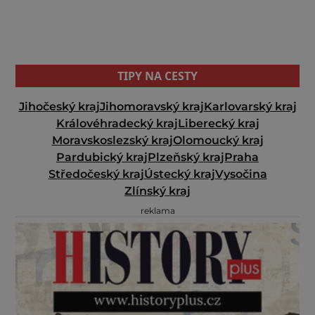
TIPY NA CESTY
Jihočeský kraj
Jihomoravský kraj
Karlovarský kraj
Královéhradecký kraj
Liberecký kraj
Moravskoslezský kraj
Olomoucký kraj
Pardubický kraj
Plzeňský kraj
Praha
Středočeský kraj
Ústecký kraj
Vysočina
Zlínský kraj
reklama