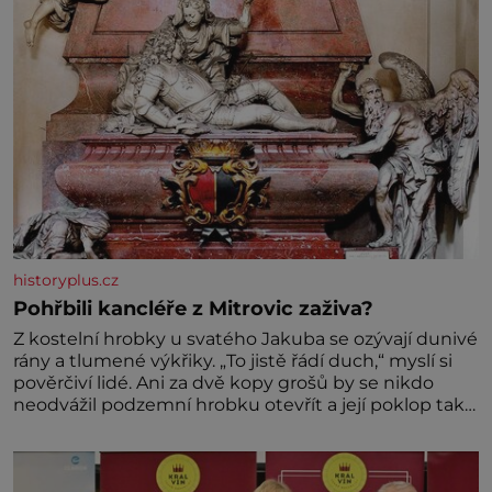
historyplus.cz
Pohřbili kancléře z Mitrovic zaživa?
Z kostelní hrobky u svatého Jakuba se ozývají dunivé
rány a tlumené výkřiky. „To jistě řádí duch,“ myslí si
pověrčiví lidé. Ani za dvě kopy grošů by se nikdo
neodvážil podzemní hrobku otevřít a její poklop tak
raději jen skrápí svěcenou vodou. Za několik dní
divné burácení skutečně ustane. Když o mnoho let
později hrobku