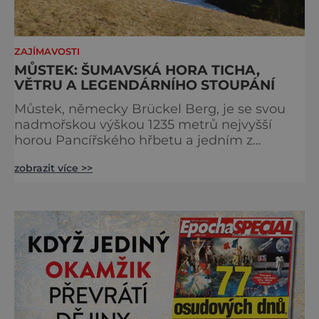
ZAJÍMAVOSTI
MŮSTEK: ŠUMAVSKÁ HORA TICHA,
VĚTRU A LEGENDÁRNÍHO STOUPÁNÍ
Můstek, německy Brückel Berg, je se svou
nadmořskou výškou 1235 metrů nejvyšší
horou Pancířského hřbetu a jedním z
nejcharakterističtějších vrcholů západní
zobrazit více >>
Šumavy. Přestože nestojí v centru hlavních
turistických proudů jako Velký Javor či
Poledník, právě v tom spočívá jeho síla.
Můstek si dodnes uchovává syrový horský
charakter, klid a zvláštní atmosféru
šumavských hřebenů, kde se střídá hustý les