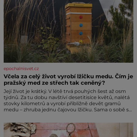
epochalnisvet.cz
Včela za celý život vyrobí lžičku medu. Čím je
pražský med ze střech tak ceněný?
Její život je krátký. V létě trvá pouhých šest až osm
týdnů. Za tu dobu navštíví desetitisíce květů, nalétá
stovky kilometrů a vyrobí přibližně devět gramů
medu – zhruba jednu čajovou lžičku. Sama o sobě se
může zdát bezvýznamná. Teprve když se spojí s
dalšími desítkami tisíc příslušnic svého včelstva,
vznikne jeden z nejdokonalejších organismů