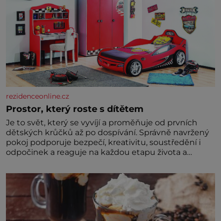
rezidenceonline.cz
Prostor, který roste s dítětem
Je to svět, který se vyvíjí a proměňuje od prvních
dětských krůčků až po dospívání. Správně navržený
pokoj podporuje bezpečí, kreativitu, soustředění i
odpočinek a reaguje na každou etapu života a
specifické potřeby dítěte. Pro nejmenší je klíčová
jednoduchost, měkkost a bezpečí, proto by pokoj
miminka měl působit především klidně a útulně.
Předškolní věk je