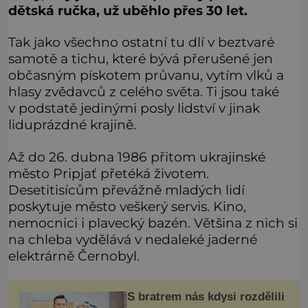
dětská ručka, už uběhlo přes 30 let.
Tak jako všechno ostatní tu dlí v beztvaré
samotě a tichu, které bývá přerušené jen
občasným pískotem průvanu, vytím vlků a
hlasy zvědavců z celého světa. Ti jsou také
v podstatě jedinými posly lidství v jinak
liduprázdné krajině.
Až do 26. dubna 1986 přitom ukrajinské
město Pripjať přetéká životem.
Desetitisícům převážně mladých lidí
poskytuje město veškerý servis. Kino,
nemocnici i plavecký bazén. Většina z nich si
na chleba vydělává v nedaleké jaderné
elektrárně Černobyl.
S bratrem nás kdysi rozdělili