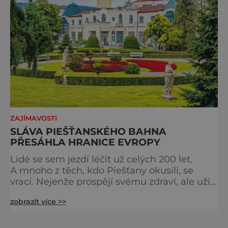
ZAJÍMAVOSTI
SLÁVA PIEŠŤANSKÉHO BAHNA
PŘESÁHLA HRANICE EVROPY
Lidé se sem jezdí léčit už celých 200 let.
A mnoho z těch, kdo Piešťany okusili, se
vrací. Nejenže prospějí svému zdraví, ale užijí
si tu i bohatý společenský život. Když se
zobrazit více >>
řekne slovenské lázně, Piešťany bývají první
volbou. Jejich věhlas je mezinárodní. A není
divu. Město rozprostřené na březích řeky