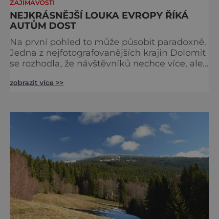
ZAJÍMAVOSTI
NEJKRÁSNĚJŠÍ LOUKA EVROPY ŘÍKÁ
AUTŮM DOST
Na první pohled to může působit paradoxně.
Jedna z nejfotografovanějších krajin Dolomit
se rozhodla, že návštěvníků nechce více, ale
méně. Alpe di Siusi, největší vysokohorská
zobrazit více >>
louka v Evropě, zavádí od léta 2026 nová
pravidla příjezdu, která mají jediný cíl –
zachovat místo, kvůli němuž sem lidé
přijíždějí. Nejde o boj proti turistům. Jde o
ochranu krajiny, která už nechce být obětí
vlastního úspě