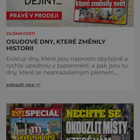
ZAJÍMAVOSTI
OSUDOVÉ DNY, KTERÉ ZMĚNILY
HISTORII
Existují dny, které jsou naprosto obyčejné a
rychle upadnou v zapomnění, a pak jsou tu
dny, které se nesmazatelným písmem
otisknou do lidské historie, a je jedno, jestli
zobrazit více >>
dojde k významnému objevu nebo děsivé
katastrofě. Vezměte si k ruce kalendář a
projděte společně s námi historii křížem
krážem. Je 10. dubna roku 49 př. n. l. a na
břehu říčky Rubikon pronáší Gaius Julius
Caesar svou slavnou vě