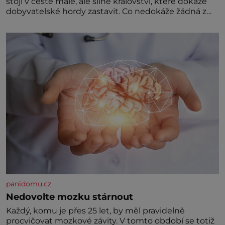
stojí v cestě malé, ale silné království, které dokáže
dobyvatelské hordy zastavit. Co nedokáže žádná z
asijských říší, co nedokážou Němci – to dokáže český
král. Nebo že by ne? Mongolové od roku 1223
postupují podél Kaspického a Azovského moře,
panidomu.cz
Nedovolte mozku stárnout
Každý, komu je přes 25 let, by měl pravidelně
procvičovat mozkové závity. V tomto období se totiž