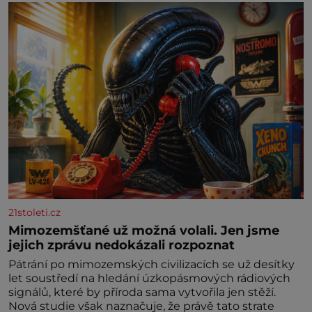
21stoleti.cz
Mimozemšťané už možná volali. Jen jsme
jejich zprávu nedokázali rozpoznat
Pátrání po mimozemských civilizacích se už desítky
let soustředí na hledání úzkopásmových rádiových
signálů, které by příroda sama vytvořila jen stěží.
Nová studie však naznačuje, že právě tato strate