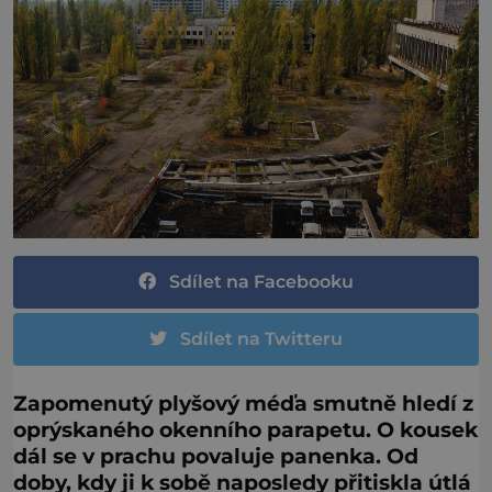
Sdílet na Facebooku
Sdílet na Twitteru
Zapomenutý plyšový méďa smutně hledí z
oprýskaného okenního parapetu. O kousek
dál se v prachu povaluje panenka. Od
doby, kdy ji k sobě naposledy přitiskla útlá