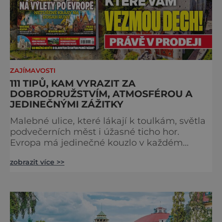
ZAJÍMAVOSTI
111 TIPŮ, KAM VYRAZIT ZA
DOBRODRUŽSTVÍM, ATMOSFÉROU A
JEDINEČNÝMI ZÁŽITKY
Malebné ulice, které lákají k toulkám, světla
podvečerních měst i úžasné ticho hor.
Evropa má jedinečné kouzlo v každém
období. Nové číslo Světa na dlani Speciál vás
zobrazit více >>
zve na cestu plnou inspirace, dobrodružství i
romantiky. Přinášíme vám 111 skvělých tipů,
kam vyrazit. Objevte krásu Evropy v celé její
podobě. Města s neopakovatelnou
atmosférou Vydejte se s námi na prohlídku
měst, která patří k