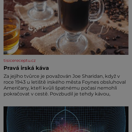
tisicereceptu.cz
Pravá irská káva
Za jejího tvůrce je považován Joe Sharidan, když v
roce 1943 u letiště irského města Foynes obsluhoval
Američany, kteří kvůli špatnému počasí nemohli
pokračovat v cestě. Povzbudil je tehdy kávou,