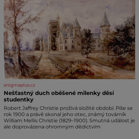
enigmaplus.cz
Nešťastný duch oběšené milenky děsí
studentky
Robert Jaffrey Christie prožívá složité období. Píše se
rok 1900 a právě skonal jeho otec, známý továrník
William Mellis Christie (1829–1900). Smutná událost je
ale doprovázena ohromným dědictvím