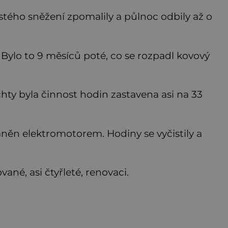
tého sněžení zpomalily a půlnoc odbily až o
Bylo to 9 měsíců poté, co se rozpadl kovový
ty byla činnost hodin zastavena asi na 33
ěn elektromotorem. Hodiny se vyčistily a
vané, asi čtyřleté, renovaci.