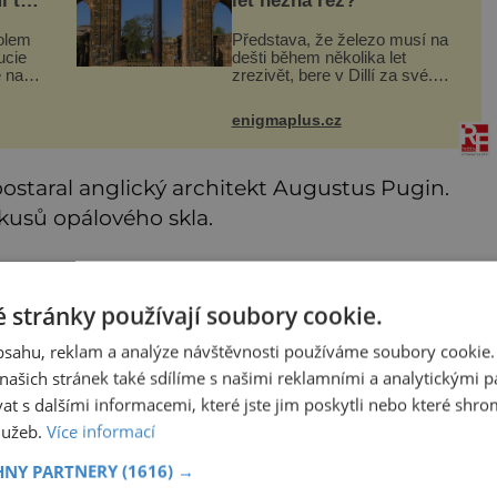
i to
let nezná rez?
kolem
Představa, že železo musí na
ucie
dešti během několika let
 na
zrezivět, bere v Dillí za své.
 hraní
Uprostřed komplexu Qutb stojí
a
více než sedm metrů vysoký
enigmaplus.cz
železný sloup, který už přibližně
Luci
1 600 let odolává počasí
ostaral anglický architekt Augustus Pugin.
 kusů opálového skla.
 stránky používají soubory cookie.
královně Alžbětě I.
obsahu, reklam a analýze návštěvnosti používáme soubory cookie.
ašich stránek také sdílíme s našimi reklamními a analytickými par
inský nápis, který v překladu do češtiny zní:
 s dalšími informacemi, které jste jim poskytli nebo které shro
i I.!
služeb.
Více informací
deny 7. září 1859, ovšem o necelý měsíc
HNY PARTNERY
(1616) →