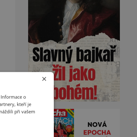
×
 Informace o
tnery, kteří je
máždili při vašem