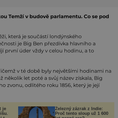
ekou Temží v budově parlamentu. Co se pod
ěži, která je součástí londýnského
čnosti je Big Ben přezdívka hlavního a
íjí první úder vždy v celou hodinu, a to
řičemž v té době byly největšími hodinami na
 několik let poté a svůj název získala, Big
o zvonu, odlitého roku 1856, který je její
 je
Železný zázrak z Indie:
íšu.
Proč tento sloup už 1 600