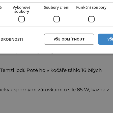
é
Výkonové
Soubory cílení
Funkční soubory
soubory
ery dosahují intenzity zvuku 118 decibelů.
sekund a lze ho slyšet až do vzdálenosti 12
oužil rádiovému vysílání.
ODROBNOSTI
VŠE ODMÍTNOUT
VŠ
ritské premiérky Margaret Thatcherové, se
mži lodí. Poté ho v kočáře táhlo 16 bílých
ticky úspornými žárovkami o síle 85 W, každá z