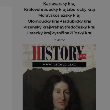
Karlovarský kraj
Královéhradecký kraj
Liberecký kraj
Moravskoslezský kraj
Olomoucký kraj
Pardubický kraj
Plzeňský kraj
Praha
Středočeský kraj
Ústecký kraj
Vysočina
Zlínský kraj
reklama