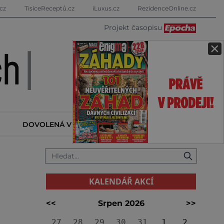
cz
TisíceReceptů.cz
iLuxus.cz
RezidenceOnline.cz
Projekt časopisu
×
DOVOLENÁ V ZAHRANIČÍ
KALENDÁŘ AKCÍ
KALENDÁŘ AKCÍ
<<
Srpen 2026
>>
27
28
29
30
31
1
2