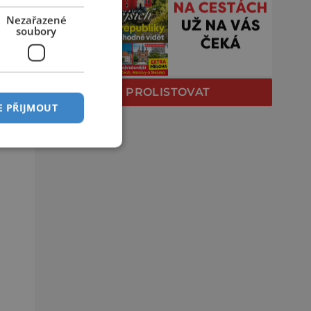
Nezařazené
soubory
PROLISTOVAT
E PŘIJMOUT