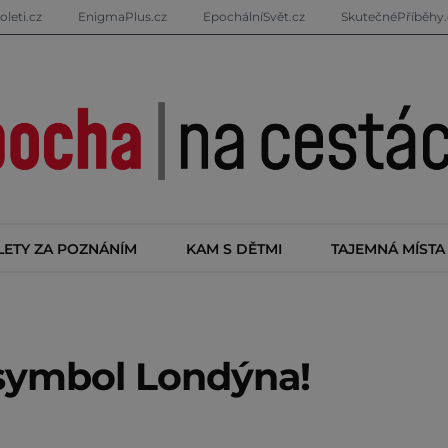
oleti.cz
EnigmaPlus.cz
EpochálníSvět.cz
SkutečnéPříběhy.
LETY ZA POZNÁNÍM
KAM S DĚTMI
TAJEMNÁ MÍSTA
 symbol Londýna!