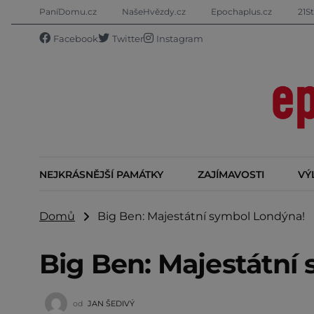
PaníDomu.cz
NašeHvězdy.cz
Epochaplus.cz
21St
Facebook
Twitter
Instagram
NEJKRÁSNĚJŠÍ PAMÁTKY
ZAJÍMAVOSTI
VÝ
Domů
Big Ben: Majestátní symbol Londýna!
Big Ben: Majestátní
od
JAN ŠEDIVÝ