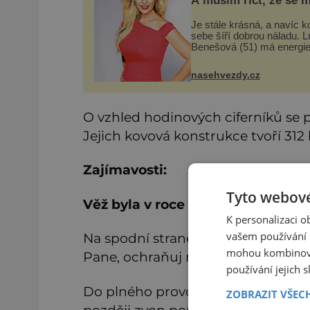
A musím říct, že se m
daří
Je stále krásná, a navíc 
sebe šíří dobrou náladu. L
Benešová (51) má energie
rozdávání, a tak se kromě
věnuje i své velké rodině 
nasehvezdy.cz
chalupaření. A to vše s
úsměvem. Když půvabná 
O vzhled hodinových ciferníků se p
Jejich kovová konstrukce tvoří 312
Zajímavosti:
Tyto webové
Věž byla v roce 2012 pokřtěna po 
K personalizaci 
vašem používání n
Na spodní straně ciferníku stojí lat
mohou kombinovat
Pane, ochraňuj naši královnu Viktori
používání jejich 
Do plného provozu byly hodiny uve
ZOBRAZIT VŠEC
později zvon popraskal.