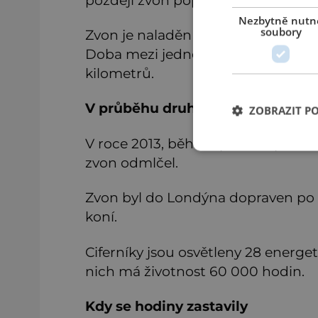
Nezbytně nutn
soubory
Zvon je naladěn na tón E a jeho úd
Doba mezi jednotlivými údery je 5 
kilometrů.
V průběhu druhé světové války sl
ZOBRAZIT P
V roce 2013, během pohřbu první b
zvon odmlčel.
Zvon byl do Londýna dopraven po Te
koní.
Ciferníky jsou osvětleny 28 energe
nich má životnost 60 000 hodin.
Kdy se hodiny zastavily