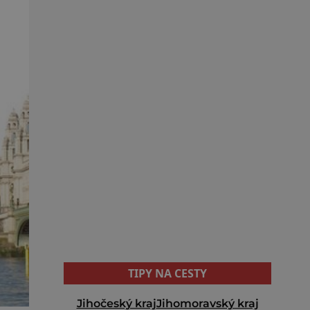
TIPY NA CESTY
Jihočeský kraj
Jihomoravský kraj