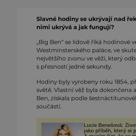
Slavné hodiny se ukrývají nad ř
nimi ukrývá a jak fungují?
„Big Ben“ se lidově říká hodinové v
Westminsterského paláce, ve skute
největšího zvonu ve věži, který odb
s přesností jedné sekundy.
Hodiny byly vyrobeny roku 1854, p
světě. Vlastní věž byla dokončena až
Ben, získala podle šestnáctitunovéh
součástí.
Lucie Benešová: Život
jako příběh, který si p