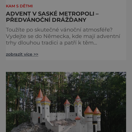
KAM S DĚTMI
ADVENT V SASKÉ METROPOLI –
PŘEDVÁNOČNÍ DRÁŽĎANY
Toužíte po skutečné vánoční atmosféře?
Vydejte se do Německa, kde mají adventní
trhy dlouhou tradici a patří k těm
nejpůvabnějším v Evropě. Ty nejbližší
zobrazit více >>
českým hranicím najdete v Drážďanech –
začínají 26. 11. 2025 a potrvají do 24. 12. 2025.
A stojí za to je zažít na vlastní kůži.
S norimberským Christkindlesmarktem se
drážďanské vánoční trhy každoročně
přetahují o pozici nejnavštěvovanějších t