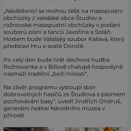
„Návštěvníci se mohou těšit na masopustní
obchůzky z valašské obce Študlov a
rožnovské masopustní obchůzky v podání
souborů písní a tanců Javořina a Soláň.
Hostem bude Valašský soubor Kašava, který
představí Hru o svaté Dorotě.
Po celý den bude hrát dechová hudba
Rožnovanka a v Billově chalupě hospodyně
nasmaží tradiční „boží milosti“.
Na závěr programu vystoupí sbor
dobrovolných hasičů ze Študlova s pásmem
pochovávání basy“, uvedl Jindřich Ondruš,
generální ředitel Národního muzea v
přírodě.