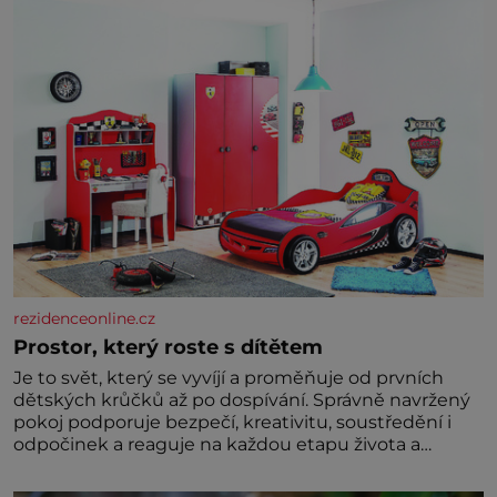
nedokážeme představit. Její příběh je
rezidenceonline.cz
Prostor, který roste s dítětem
Je to svět, který se vyvíjí a proměňuje od prvních
dětských krůčků až po dospívání. Správně navržený
pokoj podporuje bezpečí, kreativitu, soustředění i
odpočinek a reaguje na každou etapu života a
specifické potřeby dítěte. Pro nejmenší je klíčová
jednoduchost, měkkost a bezpečí, proto by pokoj