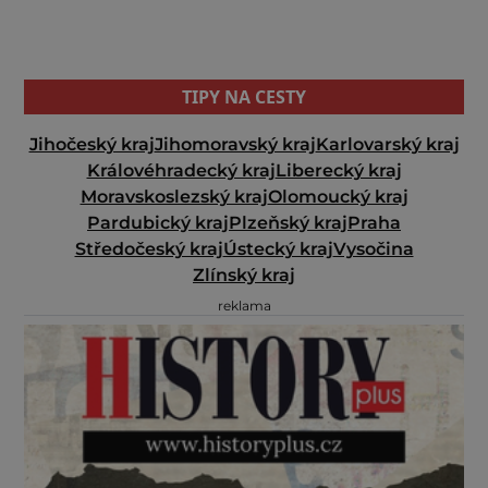
TIPY NA CESTY
Jihočeský kraj
Jihomoravský kraj
Karlovarský kraj
Královéhradecký kraj
Liberecký kraj
Moravskoslezský kraj
Olomoucký kraj
Pardubický kraj
Plzeňský kraj
Praha
Středočeský kraj
Ústecký kraj
Vysočina
Zlínský kraj
reklama