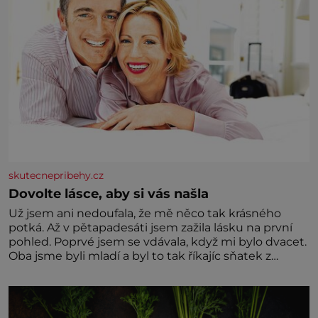
skutecnepribehy.cz
Dovolte lásce, aby si vás našla
Už jsem ani nedoufala, že mě něco tak krásného
potká. Až v pětapadesáti jsem zažila lásku na první
pohled. Poprvé jsem se vdávala, když mi bylo dvacet.
Oba jsme byli mladí a byl to tak říkajíc sňatek z
rozumu. Rodiče nás dali dohromady, Toník byl dobře
zaopatřený mladý muž. Manželství nám oběma moc
nesvědčilo, brzy jsme zjistili, že