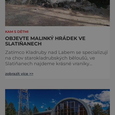
KAM S DĚTMI
OBJEVTE MALINKÝ HRÁDEK VE
SLATIŇANECH
Zatímco Kladruby nad Labem se specializují
na chov starokladrubských běloušů, ve
Slatiňanech najdeme krásné vraníky
stejného plemene. V hipologickém muzeu v
zobrazit více >>
budově zámku se dozvíte více o chovu
těchto koní, jsou tu vystaveny významné
obrazy s koňskými motivy, sedla a postroje,
některé exponáty připomínají využití koní ve
vojenství, dopravě, honech či dostizích.
[caption id="attachment_74515