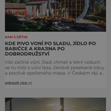
KAM S DĚTMI
KDE PIVO VONÍ PO SLADU, JÍDLO PO
BABIČCE A KRAJINA PO
DOBRODRUŽSTVÍ
Vše začíná vůní. Slad, chmel a letní vzduch
se tu mísí s vůní lesa, čerstvě posekané trávy
a poctivě opečeného masa. V Českém ráji a
na Liberecku se léto nepočítá na dny, ale na
zobrazit více >>
doušky – a ty tady tečou proudem. Není to
jen výlet, je to oslava chutí, tradice a
poctivého řemesla, kterou ocení každý, kdo
ví, že k dokonalému dni patří nejen výhled,
ale i výčep. Měšťanský pivovar Turnov přesně