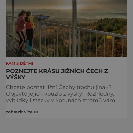
ví,
KAM S DĚTMI
POZNEJTE KRÁSU JIŽNÍCH ČECH Z
VÝŠKY
Chcete poznat jižní Čechy trochu jinak?
Objevte jejich kouzlo z výšky! Rozhledny,
vyhlídky i stezky v korunách stromů vám
nabídnou dechberoucí pohledy na řeky, lesy,
zobrazit více >>
města i Alpy v dálce. Ptačí pozorovatelna
Vrbenské rybníky Začněte třeba na Stezce
korunami stromů Lipno, kde se projdete ve
výšce 40 metrů s výhledy na šu