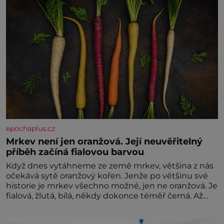
epochaplus.cz
Mrkev není jen oranžová. Její neuvěřitelný
příběh začíná fialovou barvou
Když dnes vytáhneme ze země mrkev, většina z nás
očekává sytě oranžový kořen. Jenže po většinu své
historie je mrkev všechno možné, jen ne oranžová. Je
fialová, žlutá, bílá, někdy dokonce téměř černá. Až
díky stovkám let pečlivého šlechtění se z ní stává
zelenina, bez které si českou zahradu ani