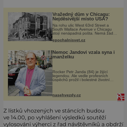
Vražedný dům v Chicagu:
Nejděsivější místo USA?
Na rohu ulic West 63rd Street a
South Wallace Avenue v Chicagu
stojí nenápadná pošta. Nemá žádný
speciální nápis ani pamětní desku. A
epochalnisvet.cz
přesto prý místní zaměstnanci neradi
chodí do sklepa. Právě tady t
Nemoc Jandovi vzala syna i
manželku
Rocker Petr Janda (84) je žijící
legendou. Ale vedle profesních
úspěchů prožil i bolestné životní
zkoušky. Zpěvák Petr Janda (84),
frontman skupiny Olympic, je otcem
celkem pěti dětí. Přestože se můž
nasehvezdy.cz
Z lístků vhozených ve stáncích budou
ve 14.00, po vyhlášení výsledků soutěží
vylosováni výherci z řad návštěvníků a obdrží