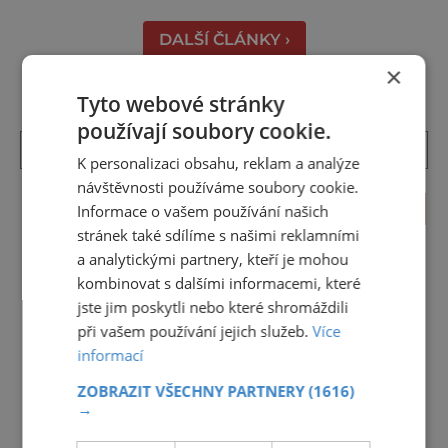
DALŠÍ ČLÁNKY ›
×
Tyto webové stránky
používají soubory cookie.
K personalizaci obsahu, reklam a analýze
návštěvnosti používáme soubory cookie.
KALENDÁŘ AKCÍ
Informace o vašem používání našich
stránek také sdílíme s našimi reklamními
<<
Srpen 2026
>>
a analytickými partnery, kteří je mohou
kombinovat s dalšími informacemi, které
27
28
29
30
31
1
2
jste jim poskytli nebo které shromáždili
3
4
5
6
7
8
9
při vašem používání jejich služeb.
Více
informací
10
11
12
13
14
15
16
ZOBRAZIT VŠECHNY PARTNERY
(1616)
17
18
19
20
21
22
23
→
24
25
26
27
28
29
30