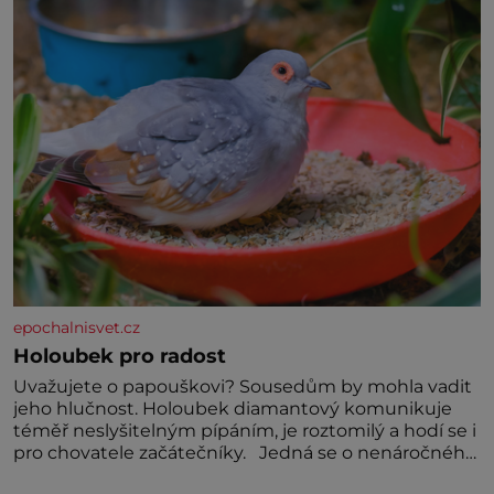
miminka měl působit především klidně a útulně.
Předškolní věk je
epochalnisvet.cz
Holoubek pro radost
Uvažujete o papouškovi? Sousedům by mohla vadit
jeho hlučnost. Holoubek diamantový komunikuje
téměř neslyšitelným pípáním, je roztomilý a hodí se i
pro chovatele začátečníky. Jedná se o nenáročného
klidného ptáčka, který většinu dne jen posedává.