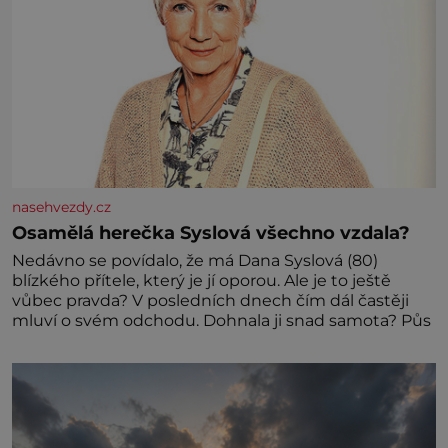
nasehvezdy.cz
Osamělá herečka Syslová všechno vzdala?
Nedávno se povídalo, že má Dana Syslová (80)
blízkého přítele, který je jí oporou. Ale je to ještě
vůbec pravda? V posledních dnech čím dál častěji
mluví o svém odchodu. Dohnala ji snad samota? Půs