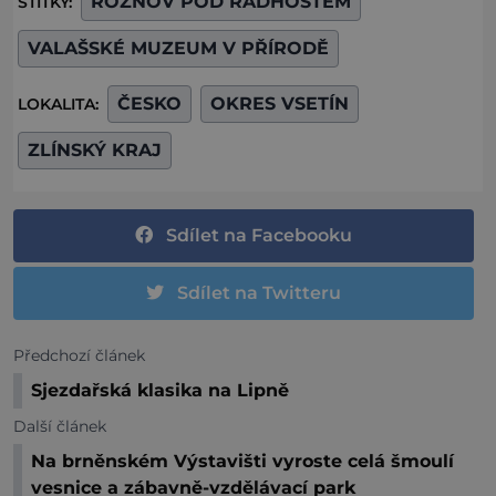
ROŽNOV POD RADHOŠTĚM
ŠTÍTKY:
VALAŠSKÉ MUZEUM V PŘÍRODĚ
ČESKO
OKRES VSETÍN
LOKALITA:
ZLÍNSKÝ KRAJ
Sdílet na Facebooku
Sdílet na Twitteru
Předchozí článek
Sjezdařská klasika na Lipně
Další článek
Na brněnském Výstavišti vyroste celá šmoulí
vesnice a zábavně-vzdělávací park