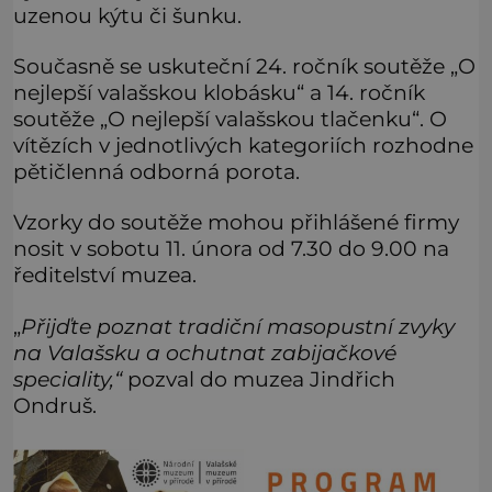
uzenou kýtu či šunku.
Současně se uskuteční 24. ročník soutěže „O
nejlepší valašskou klobásku“ a 14. ročník
soutěže „O nejlepší valašskou tlačenku“. O
vítězích v jednotlivých kategoriích rozhodne
pětičlenná odborná porota.
Vzorky do soutěže mohou přihlášené firmy
nosit v sobotu 11. února od 7.30 do 9.00 na
ředitelství muzea.
„
Přijďte poznat tradiční masopustní zvyky
na Valašsku a ochutnat zabijačkové
speciality,“
pozval do muzea Jindřich
Ondruš.