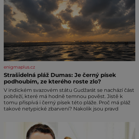
enigmaplus.cz
Strašidelná pláž Dumas: Je černý písek
podhoubím, ze kterého roste zlo?
V indickém svazovém státu Gudžarát se nachází část
pobřeží, které má hodně temnou pověst. Jistě k
tomu přispívá i černý písek této pláže. Proč má pláž
takové netypické zbarvení? Nakolik jsou pravd