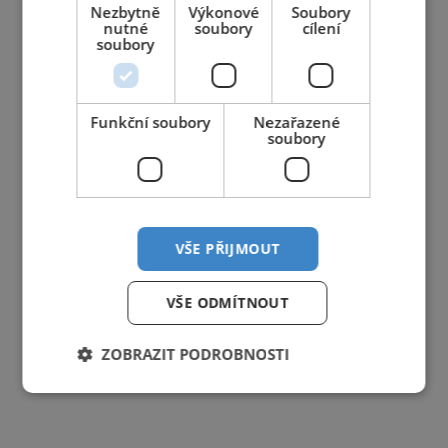
Nezbytně
Výkonové
Soubory
31
1
2
3
4
5
6
nutné
soubory
cílení
soubory
Funkční soubory
Nezařazené
soubory
VŠE PŘIJMOUT
VŠE ODMÍTNOUT
ZOBRAZIT PODROBNOSTI