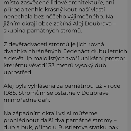
místo zasvěcené lidové architektuře, ani
příroda tenhle krásný kout naší vlasti
nenechala bez něčeho výjimečného. Na
jižním okraji obce začíná Alej Doubrava –
skupina památných stromů.
Z devětadvaceti stromů je jich rovná
dvacítka chráněných. Jedenáct dubů letních
a devět lip malolistých tvoří unikátní prostor,
kterému vévodí 33 metrů vysoký dub
uprostřed.
Alej byla vyhlášena za památnou už v roce
1985. Stromům se ostatně v Doubravě
mimořádně daří.
Na západním okraji vsi si můžeme
prohlédnout další dva památné stromy –
dub a buk, přímo u Rustlerova statku pak