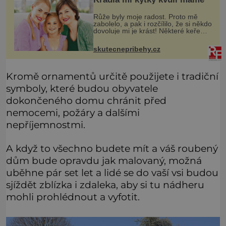
Růže byly moje radost. Proto mě
zabolelo, a pak i rozčílilo, že si někdo
dovoluje mi je krást! Některé keře
jsem měla víc než dvacet let, jiné
jsem dosazovala postupně, když se
skutecnepribehy.cz
objevila nová odrůda, k
Kromě ornamentů určitě použijete i tradiční
symboly, které budou obyvatele
dokončeného domu chránit před
nemocemi, požáry a dalšími
nepříjemnostmi.
A když to všechno budete mít a váš roubený
dům bude opravdu jak malovaný, možná
uběhne pár set let a lidé se do vaší vsi budou
sjíždět zblízka i zdaleka, aby si tu nádheru
mohli prohlédnout a vyfotit.