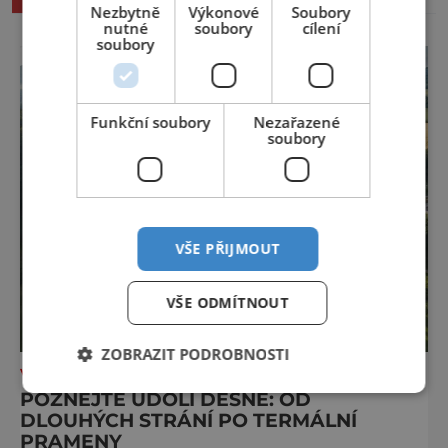
Nezbytně
Výkonové
Soubory
nutné
soubory
cílení
soubory
Funkční soubory
Nezařazené
soubory
VŠE PŘIJMOUT
VŠE ODMÍTNOUT
ZOBRAZIT PODROBNOSTI
VÝLETY ZA POZNÁNÍM
POZNEJTE ÚDOLÍ DESNÉ: OD
DLOUHÝCH STRÁNÍ PO TERMÁLNÍ
PRAMENY