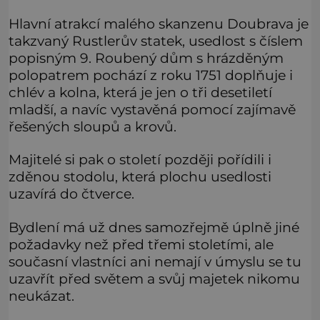
Hlavní atrakcí malého skanzenu Doubrava je
takzvaný Rustlerův statek, usedlost s číslem
popisným 9. Roubený dům s hrázděným
polopatrem pochází z roku 1751 doplňuje i
chlév a kolna, která je jen o tři desetiletí
mladší, a navíc vystavěná pomocí zajímavě
řešených sloupů a krovů.
Majitelé si pak o století později pořídili i
zděnou stodolu, která plochu usedlosti
uzavírá do čtverce.
Bydlení má už dnes samozřejmě úplně jiné
požadavky než před třemi stoletími, ale
současní vlastníci ani nemají v úmyslu se tu
uzavřít před světem a svůj majetek nikomu
neukázat.