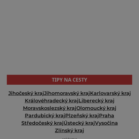
TIPY NA CESTY
Jihočeský kraj
Jihomoravský kraj
Karlovarský kraj
Královéhradecký kraj
Liberecký kraj
Moravskoslezský kraj
Olomoucký kraj
Pardubický kraj
Plzeňský kraj
Praha
Středočeský kraj
Ústecký kraj
Vysočina
Zlínský kraj