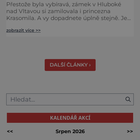
Přestože byla vybíravá, zámek v Hluboké
nad Vltavou si zamilovala i princezna
Krasomila. A vy dopadnete úplně stejně. Je
totiž jedním z nejkrásnějších u nás. Vypadá
zobrazit více >>
jako nazdobený bílý dort na svatební tabuli.
Právě proto tam proudí desítky tisíc turistů.
Zámek, který najdete 9 kilometrů od
Českých Budějovic, byl inspirován anglickým
královským
DALŠÍ ČLÁNKY ›
KALENDÁŘ AKCÍ
<<
Srpen 2026
>>