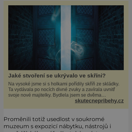
Jaké stvoření se ukrývalo ve skříni?
Na vysoké jsme si s holkami pořídily skříň ze skládky.
Ta vydávala po nocích divné zvuky a zavírala uvnitř
svoje nové majitelky. Bydlela jsem se dvěma
skutecnepribehy.cz
kamarádkami a bavilo nás zvelebovat si náš byt. Skoro
denně jsme tahaly domů různé kousky od babiček
nebo z bazaru, jako třeba staré zrcadlo a obrazy
Proměnili totiž usedlost v soukromé
muzeum s expozicí nábytku, nástrojů i