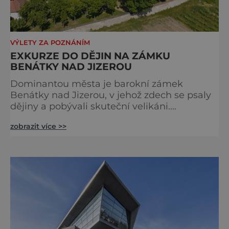
VÝLETY ZA POZNÁNÍM
EXKURZE DO DĚJIN NA ZÁMKU
BENÁTKY NAD JIZEROU
Dominantou města je barokní zámek
Benátky nad Jizerou, v jehož zdech se psaly
dějiny a pobývali skuteční velikáni.
Fenomenální dánský astronom Tycho Brahe
zobrazit více >>
tu prováděl svá slavná astronomická měření
a za zavřenými dveřmi laboratoří hledal
elixíry pro lidstvo. Došlo zde i k osudové
spolupráci s jeho přítelem, slavným Janem
Keplerem. Tímto historickým setkáním je
inspirována i zážitková mobilní detek