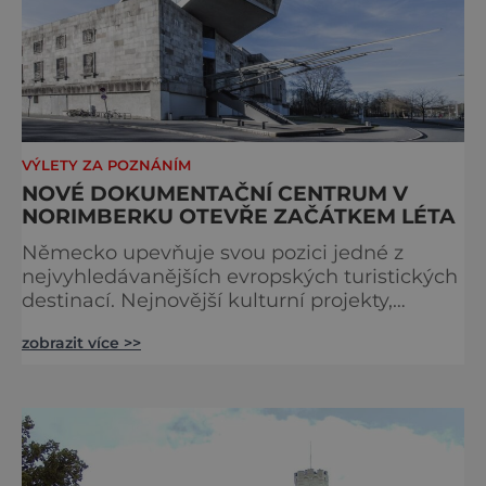
VÝLETY ZA POZNÁNÍM
NOVÉ DOKUMENTAČNÍ CENTRUM V
NORIMBERKU OTEVŘE ZAČÁTKEM LÉTA
Německo upevňuje svou pozici jedné z
nejvyhledávanějších evropských turistických
destinací. Nejnovější kulturní projekty,
otevření inovativních muzeí a velkolepé
zobrazit více >>
rekonstrukce historických památek přitahují
návštěvníky z celého světa. V nadcházejících
měsících se zde propojí kultura, historie i
moderní zážitky do jedinečné nabídky
turistických míst – přinášíme jejich výběr. Po
přibližně pětileté