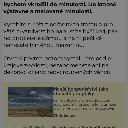
bychom vkročili do minulosti. Do krásně
výstavné a malované minulosti.
Vyrobíte si rošt z pořádných trámů a pro
větší trvanlivost ho napustíte býčí krví, pak
ho propletete slámou a na ni pečlivě
nanesete hliněnou mazaninu.
Ztvrdlý povrch potom vymalujete podle
krajové zvyklosti, nezapomenete ani na
dekoraci okenic nebo roubených věnců.
Menší hospodářství jako
útočiště pro ptáky
Vznik velkých ploch obdělávané
půdy změnil v průběhu let tvář naší
krajiny. Připravil ji o její mozaikovitost
a mnohé živočichy o útočiště, jež
21stoleti.cz
nacházeli v remízkách, alejích či na
mezích. Tato homoge
Kradla mi kytky kvůli mámě