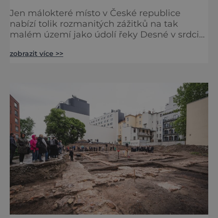
Jen málokteré místo v České republice
nabízí tolik rozmanitých zážitků na tak
malém území jako údolí řeky Desné v srdci
Jeseníků. Během jediného dne můžete
zobrazit více >>
nahlédnout do útrob jedné z
nejvýznamnějších vodních elektráren v
Evropě, vydat se na horské hřebeny, projet se
na koloběžce a den zakončit poznáváním
památek ve Velkých Losinách nebo v
termálním parku. [caption
id="attachment_92379" align="