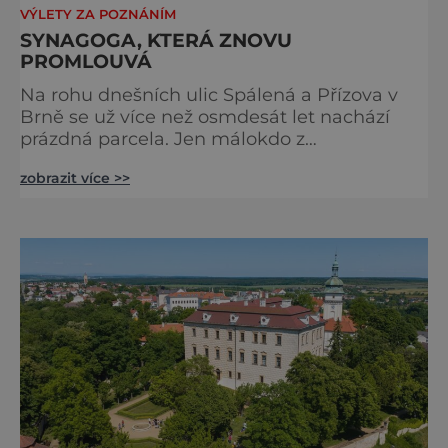
VÝLETY ZA POZNÁNÍM
SYNAGOGA, KTERÁ ZNOVU
PROMLOUVÁ
Na rohu dnešních ulic Spálená a Přízova v
Brně se už více než osmdesát let nachází
prázdná parcela. Jen málokdo z
kolemjdoucích tuší, že právě zde stála jedna
zobrazit více >>
z největších synagog v českých zemích –
monumentální stavba, která byla po
desetiletí symbolem sebevědomé a
prosperující židovské komunity. Brněnská
Velká synagoga byla slavnostně otevřena v
roce 1856, v době, kdy se město proměňovalo
v p