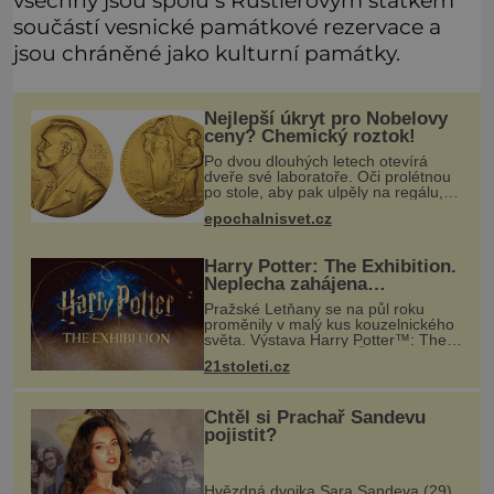
všechny jsou spolu s Rustlerovým statkem
součástí vesnické památkové rezervace a
jsou chráněné jako kulturní památky.
Nejlepší úkryt pro Nobelovy
ceny? Chemický roztok!
Po dvou dlouhých letech otevírá
dveře své laboratoře. Oči prolétnou
po stole, aby pak ulpěly na regálu,
kde se nachází všemožné látky.
epochalnisvet.cz
Hledá žluto-oranžovou tekutinu,
jakmile ji zahlédne, nesmírně se
Harry Potter: The Exhibition.
Neplecha zahájena…
Pražské Letňany se na půl roku
proměnily v malý kus kouzelnického
světa. Výstava Harry Potter™: The
Exhibition přivezla do Česka
21stoleti.cz
originální filmové kostýmy a rekvizity,
Bradavice, Hagridovu chýši i uč
Chtěl si Prachař Sandevu
pojistit?
Hvězdná dvojka Sara Sandeva (29)