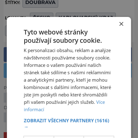
DOUBRAVA
ŠTÍTKY:
ČESKO
KARLOVARSKÝ KRAJ
LOKALITA:
×
Tyto webové stránky
OKRES CHEB
používají soubory cookie.
K personalizaci obsahu, reklam a analýze
Sdílet na Facebooku
návštěvnosti používáme soubory cookie.
Informace o vašem používání našich
Sdílet na Twitteru
stránek také sdílíme s našimi reklamními
a analytickými partnery, kteří je mohou
kombinovat s dalšími informacemi, které
Předchozí článek
jste jim poskytli nebo které shromáždili
Královský košt Hustopeče.
při vašem používání jejich služeb.
Více
Další článek
informací
MOST toho má DOST: Nudit se tam nebudete
ZOBRAZIT VŠECHNY PARTNERY
(1616)
→
SOUVISEJÍCÍ ČLÁNKY