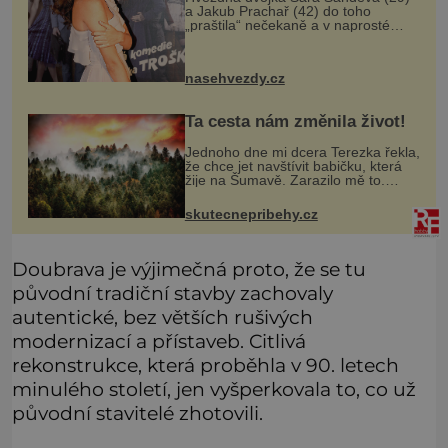
a Jakub Prachař (42) do toho
„praštila“ nečekaně a v naprosté
tajnosti, pouhé čtyři měsíce po
zásnubách. Podle všeho měli dobrý
důvod, proč se svatbou tolik
nasehvezdy.cz
spěchali.
Ta cesta nám změnila život!
Jednoho dne mi dcera Terezka řekla,
že chce jet navštívit babičku, která
žije na Šumavě. Zarazilo mě to.
Nikoho takového jsme v naší rodině
neměli. Naše pětiletá dcera Terezka
skutecnepribehy.cz
měla vždycky divokou fan
Doubrava je výjimečná proto, že se tu
původní tradiční stavby zachovaly
autentické, bez větších rušivých
modernizací a přístaveb. Citlivá
rekonstrukce, která proběhla v 90. letech
minulého století, jen vyšperkovala to, co už
původní stavitelé zhotovili.