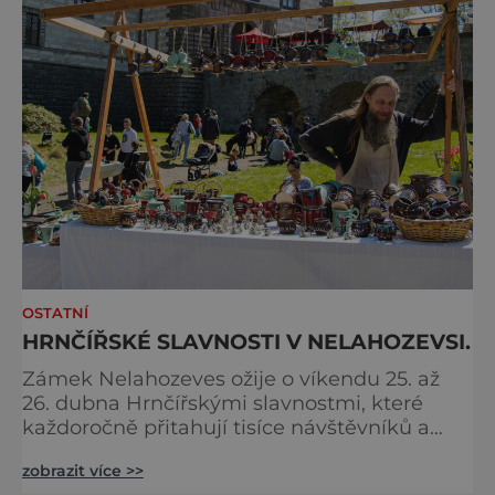
v roce 2026 se zaměří na dvě hlavní tém
OSTATNÍ
HRNČÍŘSKÉ SLAVNOSTI V NELAHOZEVSI.
Zámek Nelahozeves ožije o víkendu 25. až
26. dubna Hrnčířskými slavnostmi, které
každoročně přitahují tisíce návštěvníků a
patří mezi největší akce svého druhu ve
zobrazit více >>
Středočeském kraji. Areál renesančního