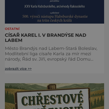
OSTATNÍ
CÍSAŘ KAREL I. V BRANDÝSE NAD
LABEM
Město Brandýs nad Labem-Stará Boleslav,
Modlitební liga císaře Karla za mír mezi
národy, Řád sv. Jiří, evropský řád Domu
habsbursko-lotrinského, Unie evropských
zobrazit více >>
vojensko-historických skupin a Národní
technické muzeum Vás zvou na 24. ročník
tradiční Audience u císaře Karla I. Audience
proběhne v sobotu 16. května v Brandýs nad
Labem-Staré Boleslavi. Akci již tradičně
zahájíme přivítáním historick