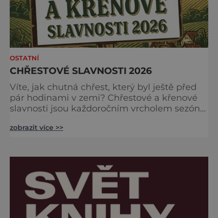
OSTATNÍ
CHŘESTOVÉ SLAVNOSTI 2026
Víte, jak chutná chřest, který byl ještě před
pár hodinami v zemi? Chřestové a křenové
slavnosti jsou každoročním vrcholem sezóny,
kdy se brány farmy otevírají veřejnosti, aby
zobrazit více >>
společně oslavily „bílé a zelené zlato“
českých polí. Na co se můžete těšit?
Gastronomické nebe: Špičkoví kuchaři vám
v polní kuchyni předvedou, že chřest zdaleka
není jen o holandské omáčce. Ochutnáte
jemné krémov