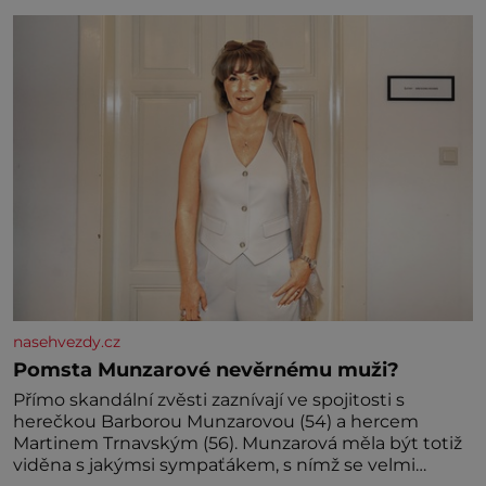
jednoduchost, měkkost a bezpečí, proto by pokoj
miminka měl působit především klidně a útulně.
Předškolní věk je
nasehvezdy.cz
Pomsta Munzarové nevěrnému muži?
Přímo skandální zvěsti zaznívají ve spojitosti s
herečkou Barborou Munzarovou (54) a hercem
Martinem Trnavským (56). Munzarová měla být totiž
viděna s jakýmsi sympaťákem, s nímž se velmi