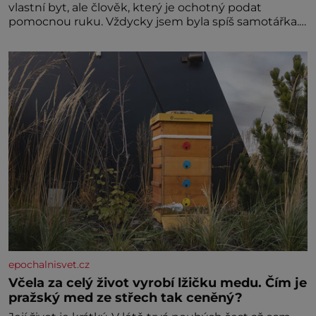
vlastní byt, ale člověk, který je ochotný podat
pomocnou ruku. Vždycky jsem byla spíš samotářka.
Nepotřebovala jsem kolem sebe partu kamarádek
ani partnera. Stačily mi knihy, práce a hlavně klid.
Hned po studiích jsem odešla z rodného města,
epochalnisvet.cz
Včela za celý život vyrobí lžičku medu. Čím je
pražský med ze střech tak ceněný?