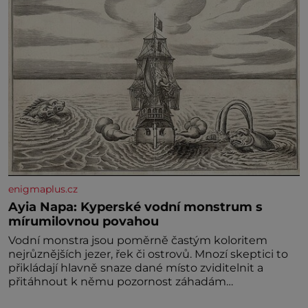
enigmaplus.cz
Ayia Napa: Kyperské vodní monstrum s
mírumilovnou povahou
Vodní monstra jsou poměrně častým koloritem
nejrůznějších jezer, řek či ostrovů. Mnozí skeptici to
přikládají hlavně snaze dané místo zviditelnit a
přitáhnout k němu pozornost záhadám
nakloněných turi