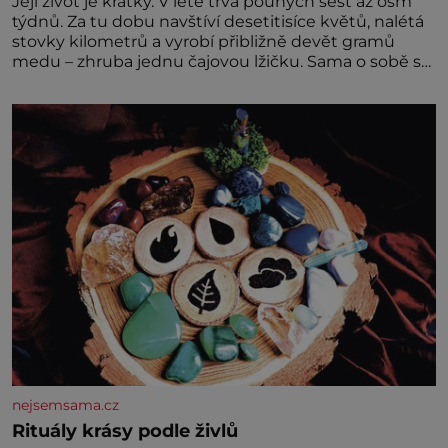
Její život je krátký. V létě trvá pouhých šest až osm
týdnů. Za tu dobu navštíví desetitisíce květů, nalétá
stovky kilometrů a vyrobí přibližně devět gramů
medu – zhruba jednu čajovou lžičku. Sama o sobě se
může zdát bezvýznamná. Teprve když se spojí s
dalšími desítkami tisíc příslušnic svého včelstva,
vznikne jeden z nejdokonalejších organismů
nejsemsama.cz
Rituály krásy podle živlů