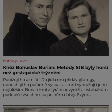
historyplus.cz
Kněz Bohuslav Burian: Metody StB byly horší
než gestapácké trýznění
Ponižují ho a mlátí. Do jídla mu přidávají drogy,
nenechají ho pořádně vyspat a smrtí vyhrožují i jeho
nejbližším. Burian kruté týrání nevydrží a estébákům
podepíše všechno, co po něm chtějí. Svým
podpisem jim potvrdí také to, že na něj během
výslechů nikdo nevyvíjel fyzický ani psychický nátlak.
Syn brněnského řezníka chce být knězem a