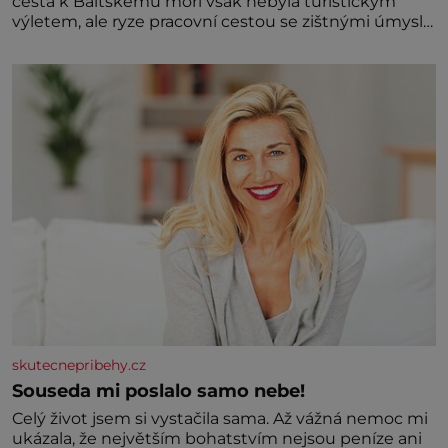
cesta k Baltskému moři však nebyla turistickým
výletem, ale ryze pracovní cestou se zištnými úmysly.
Jaký cíl Casanova sledoval, když se například
procházel uličkami lotyšské Rigy? Casanova v Pobaltí
kontaktoval tamní zednářské lóže. Nebyl v této
oblasti žádným nováčkem, protože do zednářské
skutecnepribehy.cz
Souseda mi poslalo samo nebe!
Celý život jsem si vystačila sama. Až vážná nemoc mi
ukázala, že největším bohatstvím nejsou peníze ani