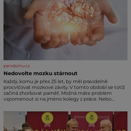
panidomu.cz
Nedovolte mozku stárnout
Každý, komu je přes 25 let, by měl pravidelně
procvičovat mozkové závity. V tomto období se totiž
začíná zhoršovat paměť. Možná máte problém
vzpomenout si na jméno kolegy z práce. Nebo
marně v paměti lovíte název knížky, kterou jste
nedávno přečetli. Je to opravdu tak, s věkem jako
kdyby se paměť rozhodla stávkovat. Cvičte