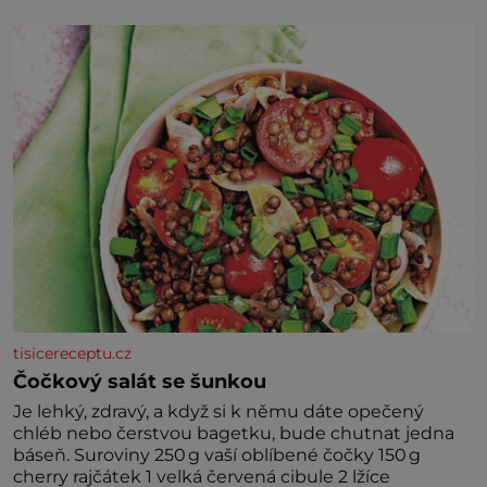
družně, až d
tisicereceptu.cz
Čočkový salát se šunkou
Je lehký, zdravý, a když si k němu dáte opečený
chléb nebo čerstvou bagetku, bude chutnat jedna
báseň. Suroviny 250 g vaší oblíbené čočky 150 g
cherry rajčátek 1 velká červená cibule 2 lžíce