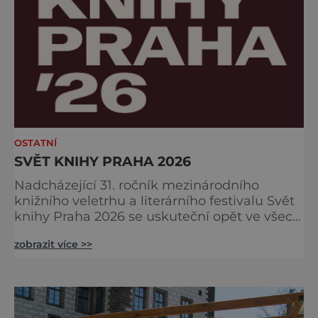
OSTATNÍ
SVĚT KNIHY PRAHA 2026
Nadcházející 31. ročník mezinárodního
knižního veletrhu a literárního festivalu Svět
knihy Praha 2026 se uskuteční opět ve všech
nově zrekonstruovaných Křižíkových
zobrazit více >>
pavilonech a v pavilonu na Bruselské cestě.
Programová část proběhne v areálu
Výstaviště, včetně exteriérových sálů
pojmenovaných po klasických českých
autorech a autorkách. Dramaturgie festivalu