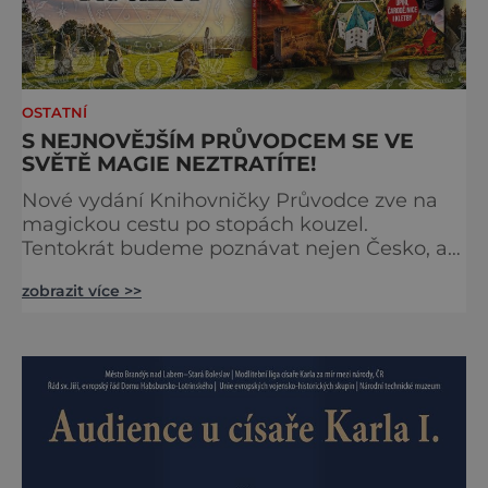
OSTATNÍ
S NEJNOVĚJŠÍM PRŮVODCEM SE VE
SVĚTĚ MAGIE NEZTRATÍTE!
Nové vydání Knihovničky Průvodce zve na
magickou cestu po stopách kouzel.
Tentokrát budeme poznávat nejen Česko, ale
zavítáme i k sousedům na Slovensko. O tom,
zobrazit více >>
že obě země jsou okouzlující, není pochyb,
brzy ale zjistíte, že čáry jsou v nich
zakořeněny hlouběji, než by se na první
pohled mohlo zdát. Která místa jsou tedy
spojena s kouzly a nadpřirozenem? Turistika
na koštěti Když temnou noc