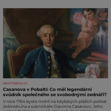
epochaplus.cz
Casanova v Pobaltí: Co měl legendární
svůdník společného se svobodnými zednáři?
V roce 1764 byste mohli na lotyšských plážích potkat
dobrodruha a sukničkáře Giacoma Casanovu. Jeho