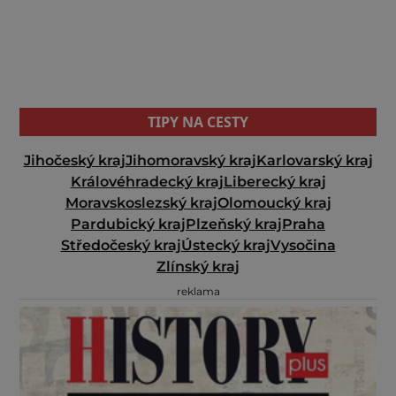
TIPY NA CESTY
Jihočeský kraj
Jihomoravský kraj
Karlovarský kraj
Královéhradecký kraj
Liberecký kraj
Moravskoslezský kraj
Olomoucký kraj
Pardubický kraj
Plzeňský kraj
Praha
Středočeský kraj
Ústecký kraj
Vysočina
Zlínský kraj
reklama