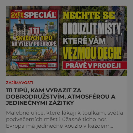
projděte společně s námi historii křížem
krážem. Je 10. dubna roku 49 př. n. l. a na
břehu říčky Rubikon pronáší Gaius Julius
Caesar svou slavnou vě
ZAJÍMAVOSTI
111 TIPŮ, KAM VYRAZIT ZA
DOBRODRUŽSTVÍM, ATMOSFÉROU A
JEDINEČNÝMI ZÁŽITKY
Malebné ulice, které lákají k toulkám, světla
podvečerních měst i úžasné ticho hor.
Evropa má jedinečné kouzlo v každém
období. Nové číslo Světa na dlani Speciál vás