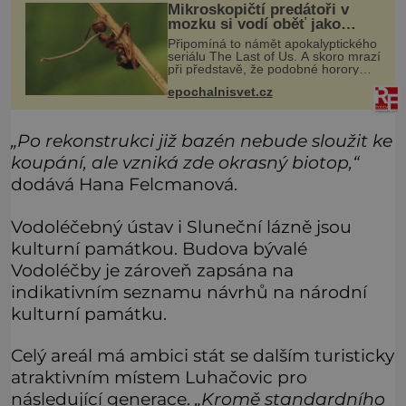
Mikroskopičtí predátoři v
mozku si vodí oběť jako
loutku
Připomíná to námět apokalyptického
seriálu The Last of Us. A skoro mrazí
při představě, že podobné horory
probíhají v přírodě běžně – s tím
epochalnisvet.cz
rozdílem, že nejde pouze o infekce
parazitickou houbou a že
„Po rekonstrukci již bazén nebude sloužit ke
koupání, ale vzniká zde okrasný biotop,“
dodává Hana Felcmanová.
Vodoléčebný ústav i Sluneční lázně jsou
kulturní památkou. Budova bývalé
Vodoléčby je zároveň zapsána na
indikativním seznamu návrhů na národní
kulturní památku.
Celý areál má ambici stát se dalším turisticky
atraktivním místem Luhačovic pro
následující generace.
„Kromě standardního