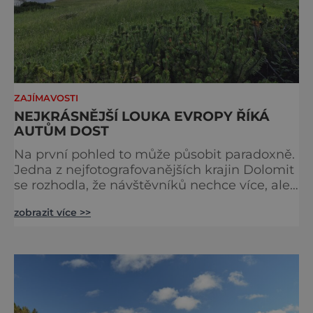
ZAJÍMAVOSTI
NEJKRÁSNĚJŠÍ LOUKA EVROPY ŘÍKÁ
AUTŮM DOST
Na první pohled to může působit paradoxně.
Jedna z nejfotografovanějších krajin Dolomit
se rozhodla, že návštěvníků nechce více, ale
méně. Alpe di Siusi, největší vysokohorská
zobrazit více >>
louka v Evropě, zavádí od léta 2026 nová
pravidla příjezdu, která mají jediný cíl –
zachovat místo, kvůli němuž sem lidé
přijíždějí. Nejde o boj proti turistům. Jde o
ochranu krajiny, která už nechce být obětí
vlastního úspě