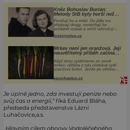
Kněz Bohuslav Burian:
Metody StB byly horší než
gestapácké trýznění
Ponižují ho a mlátí. Do jídla mu
přidávají drogy, nenechají ho
pořádně vyspat a smrtí vyhrožují i
jeho nejbližším. Burian kruté týrání
historyplus.cz
nevydrží a estébákům podepíše
všechno, co po něm chtějí. Svým
pod
Mrkev není jen oranžová. Její
neuvěřitelný příběh začíná
fialovou barvou
Když dnes vytáhneme ze země
mrkev, většina z nás očekává sytě
oranžový kořen. Jenže po většinu
své historie je mrkev všechno
možné, jen ne oranžová. Je fialová,
epochaplus.cz
žlutá, bílá, někdy dokonce téměř
černá.
Je úplně jedno, zda investují peníze nebo
svůj čas a energii,“
říká Eduard Bláha,
předseda představenstva Lázní
Luhačovice,a.s.
„
Hlavním cílem obnovy Vodoléčebného