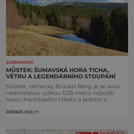
ZAJÍMAVOSTI
MŮSTEK: ŠUMAVSKÁ HORA TICHA,
VĚTRU A LEGENDÁRNÍHO STOUPÁNÍ
Můstek, německy Brückel Berg, je se svou
nadmořskou výškou 1235 metrů nejvyšší
horou Pancířského hřbetu a jedním z
nejcharakterističtějších vrcholů západní
zobrazit více >>
Šumavy. Přestože nestojí v centru hlavních
turistických proudů jako Velký Javor či
Poledník, právě v tom spočívá jeho síla.
Můstek si dodnes uchovává syrový horský