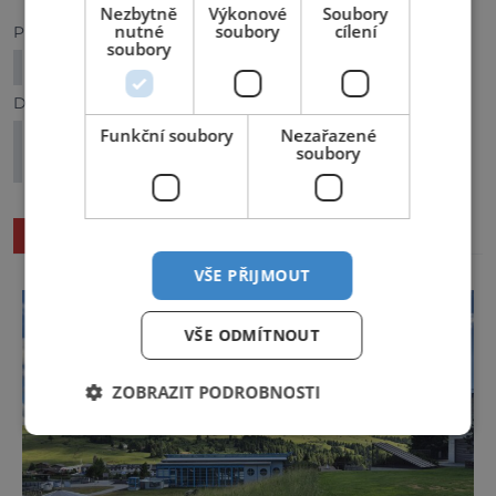
Nezbytně
Výkonové
Soubory
nutné
soubory
cílení
Předchozí článek
soubory
VETERÁNI NA ZÁMKU
Další článek
Funkční soubory
Nezařazené
Zámek Ploskovice: Jak hraběnka zametala
soubory
stopy
SOUVISEJÍCÍ ČLÁNKY
VŠE PŘIJMOUT
VŠE ODMÍTNOUT
ZOBRAZIT PODROBNOSTI