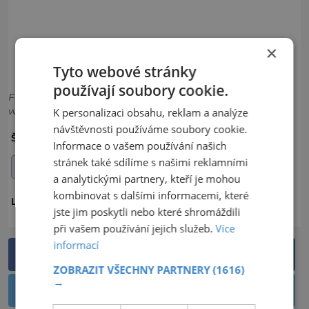
×
Tyto webové stránky
používají soubory cookie.
Foto: tiskový odbor Lázně Luhačovice, a.s.
www.LazneLuhacovice.cz ww.slunecni-lazne.cz
K personalizaci obsahu, reklam a analýze
návštěvnosti používáme soubory cookie.
LÁZNĚ
LÁZNĚ LUHAČOVICE
ŠTÍTKY:
Informace o vašem používání našich
stránek také sdílíme s našimi reklamními
LUHAČOVICE
a analytickými partnery, kteří je mohou
kombinovat s dalšími informacemi, které
OKRES ZLÍN
ZLÍNSKÝ KRAJ
LOKALITA:
jste jim poskytli nebo které shromáždili
při vašem používání jejich služeb.
Více
informací
Sdílet na Facebooku
ZOBRAZIT VŠECHNY PARTNERY
(1616)
→
Sdílet na Twitteru