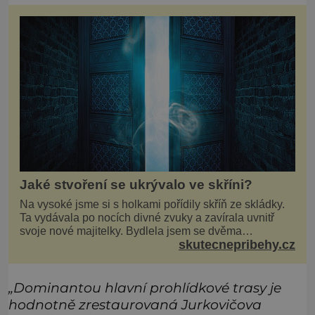
Jaké stvoření se ukrývalo ve skříni?
Na vysoké jsme si s holkami pořídily skříň ze skládky.
Ta vydávala po nocích divné zvuky a zavírala uvnitř
svoje nové majitelky. Bydlela jsem se dvěma
skutecnepribehy.cz
kamarádkami a bavilo nás zvelebovat si náš byt. Skoro
denně jsme tahaly domů různé kousky od babiček
nebo z bazaru, jako třeba staré zrcadlo a obrazy
„Dominantou hlavní prohlídkové trasy je
hodnotně zrestaurovaná Jurkovičova