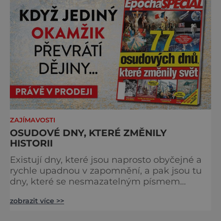
charakter, klid a zvláštní atmosféru
šumavských hřebenů, kde se střídá hustý les
ZAJÍMAVOSTI
OSUDOVÉ DNY, KTERÉ ZMĚNILY
HISTORII
Existují dny, které jsou naprosto obyčejné a
rychle upadnou v zapomnění, a pak jsou tu
dny, které se nesmazatelným písmem
otisknou do lidské historie, a je jedno, jestli
zobrazit více >>
dojde k významnému objevu nebo děsivé
katastrofě. Vezměte si k ruce kalendář a