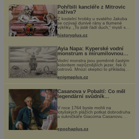
Pohřbili kancléře z Mitrovic
zaživa?
Z kostelní hrobky u svatého Jakuba
se ozývají dunivé rány a tlumené
výkřiky. „To jistě řádí duch,“ myslí si
pověrčiví lidé. Ani za dvě kopy grošů
historyplus.cz
by se nikdo neodvážil podzemní
hrobku otevřít a její p
Ayia Napa: Kyperské vodní
monstrum s mírumilovnou
povahou
Vodní monstra jsou poměrně častým
koloritem nejrůznějších jezer, řek či
ostrovů. Mnozí skeptici to přikládají
hlavně snaze dané místo zviditelnit a
enigmaplus.cz
přitáhnout k němu pozornost
záhadám nakloněných turi
Casanova v Pobaltí: Co měl
legendární svůdník
společného se svobodnými
zednáři?
V roce 1764 byste mohli na
lotyšských plážích potkat dobrodruha
a sukničkáře Giacoma Casanovu.
Jeho cesta k Baltskému moři však
nebyla turistickým výletem, ale ryze
epochaplus.cz
pracovní cestou se zištnými úmysly.