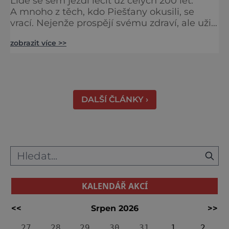
Lidé se sem jezdí léčit už celých 200 let.
A mnoho z těch, kdo Piešťany okusili, se
vrací. Nejenže prospějí svému zdraví, ale užijí
si tu i bohatý společenský život. Když se
zobrazit více >>
řekne slovenské lázně, Piešťany bývají první
volbou. Jejich věhlas je mezinárodní. A není
divu. Město rozprostřené na březích řeky
Váhu je proslulé termálními prameny
DALŠÍ ČLÁNKY ›
KALENDÁŘ AKCÍ
<<
Srpen 2026
>>
27
28
29
30
31
1
2