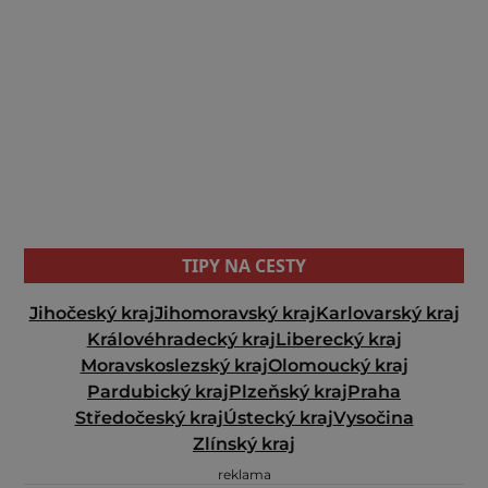
TIPY NA CESTY
Jihočeský kraj
Jihomoravský kraj
Karlovarský kraj
Královéhradecký kraj
Liberecký kraj
Moravskoslezský kraj
Olomoucký kraj
Pardubický kraj
Plzeňský kraj
Praha
Středočeský kraj
Ústecký kraj
Vysočina
Zlínský kraj
reklama