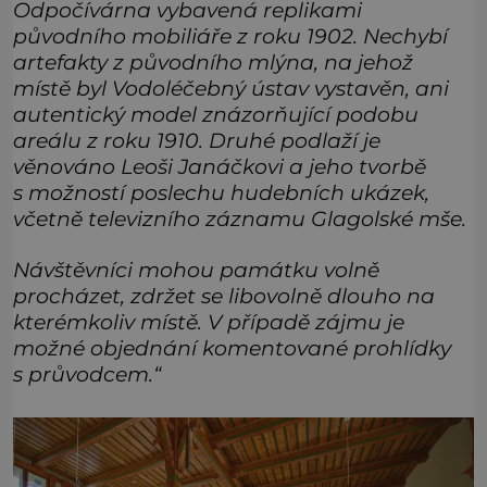
Odpočívárna vybavená replikami
původního mobiliáře z roku 1902. Nechybí
artefakty z původního mlýna, na jehož
místě byl Vodoléčebný ústav vystavěn, ani
autentický model znázorňující podobu
areálu z roku 1910. Druhé podlaží je
věnováno Leoši Janáčkovi a jeho tvorbě
s možností poslechu hudebních ukázek,
včetně televizního záznamu Glagolské mše.
Návštěvníci mohou památku volně
procházet, zdržet se libovolně dlouho na
kterémkoliv místě. V případě zájmu je
možné objednání komentované prohlídky
s průvodcem.“