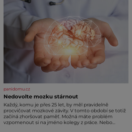
Jeho domovinou je prakticky celá Austrálie s
výjimkou pobřežní oblasti.
panidomu.cz
Nedovolte mozku stárnout
Každý, komu je přes 25 let, by měl pravidelně
procvičovat mozkové závity. V tomto období se totiž
začíná zhoršovat paměť. Možná máte problém
vzpomenout si na jméno kolegy z práce. Nebo
marně v paměti lovíte název knížky, kterou jste