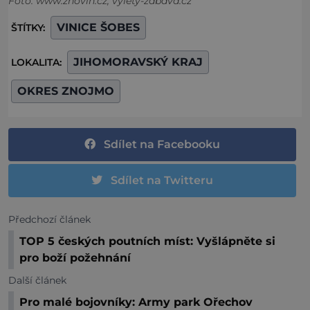
Foto: www.znovin.cz, výlety-zábava.cz
VINICE ŠOBES
ŠTÍTKY:
JIHOMORAVSKÝ KRAJ
LOKALITA:
OKRES ZNOJMO
Sdílet na Facebooku
Sdílet na Twitteru
Předchozí článek
TOP 5 českých poutních míst: Vyšlápněte si
pro boží požehnání
Další článek
Pro malé bojovníky: Army park Ořechov