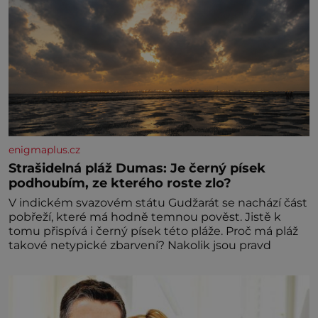
enigmaplus.cz
Strašidelná pláž Dumas: Je černý písek
podhoubím, ze kterého roste zlo?
V indickém svazovém státu Gudžarát se nachází část
pobřeží, které má hodně temnou pověst. Jistě k
tomu přispívá i černý písek této pláže. Proč má pláž
takové netypické zbarvení? Nakolik jsou pravd