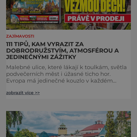
ZAJÍMAVOSTI
111 TIPŮ, KAM VYRAZIT ZA
DOBRODRUŽSTVÍM, ATMOSFÉROU A
JEDINEČNÝMI ZÁŽITKY
Malebné ulice, které lákají k toulkám, světla
podvečerních měst i úžasné ticho hor.
Evropa má jedinečné kouzlo v každém
období. Nové číslo Světa na dlani Speciál vás
zobrazit více >>
zve na cestu plnou inspirace, dobrodružství i
romantiky. Přinášíme vám 111 skvělých tipů,
kam vyrazit. Objevte krásu Evropy v celé její
podobě. Města s neopakovatelnou
atmosférou Vydejte se s námi na prohlídku
měst, která patří k