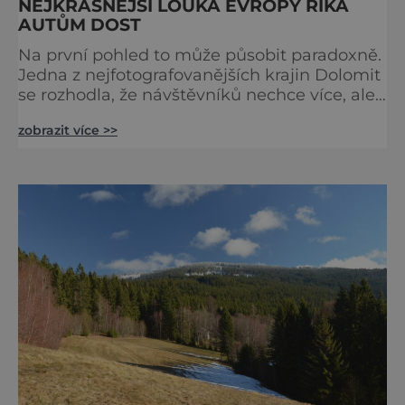
NEJKRÁSNĚJŠÍ LOUKA EVROPY ŘÍKÁ
AUTŮM DOST
Na první pohled to může působit paradoxně.
Jedna z nejfotografovanějších krajin Dolomit
se rozhodla, že návštěvníků nechce více, ale
méně. Alpe di Siusi, největší vysokohorská
zobrazit více >>
louka v Evropě, zavádí od léta 2026 nová
pravidla příjezdu, která mají jediný cíl –
zachovat místo, kvůli němuž sem lidé
přijíždějí. Nejde o boj proti turistům. Jde o
ochranu krajiny, která už nechce být obětí
vlastního úspě