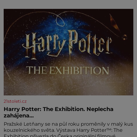
cukrářských piškotů 250 ml silné kávy 2 lžíce
amaretta kakao na posypání Postup: Oddělte
žloutky od bílků. Žloutky vyšlehejte s cukrem do
světlé pěny a postupně do nich vmíchejte
mascarpone, aby vznikl hladký
21stoleti.cz
Harry Potter: The Exhibition. Neplecha
zahájena…
Pražské Letňany se na půl roku proměnily v malý kus
kouzelnického světa. Výstava Harry Potter™: The
Exhibition přivezla do Česka originální filmové