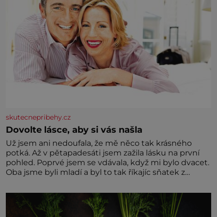
skutecnepribehy.cz
Dovolte lásce, aby si vás našla
Už jsem ani nedoufala, že mě něco tak krásného
potká. Až v pětapadesáti jsem zažila lásku na první
pohled. Poprvé jsem se vdávala, když mi bylo dvacet.
Oba jsme byli mladí a byl to tak říkajíc sňatek z
rozumu. Rodiče nás dali dohromady, Toník byl dobře
zaopatřený mladý muž. Manželství nám oběma moc
nesvědčilo, brzy jsme zjistili, že