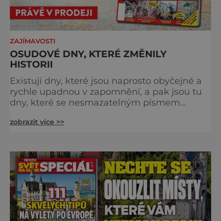
ZAJÍMAVOSTI
OSUDOVÉ DNY, KTERÉ ZMĚNILY
HISTORII
Existují dny, které jsou naprosto obyčejné a
rychle upadnou v zapomnění, a pak jsou tu
dny, které se nesmazatelným písmem
otisknou do lidské historie, a je jedno, jestli
zobrazit více >>
dojde k významnému objevu nebo děsivé
katastrofě. Vezměte si k ruce kalendář a
projděte společně s námi historii křížem
krážem. Je 10. dubna roku 49 př. n. l. a na
břehu říčky Rubikon pronáší Gaius Julius
Caesar svou slavnou vě