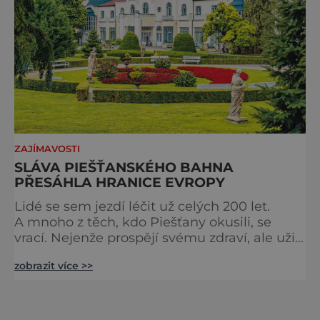
ZAJÍMAVOSTI
SLÁVA PIEŠŤANSKÉHO BAHNA
PŘESÁHLA HRANICE EVROPY
Lidé se sem jezdí léčit už celých 200 let.
A mnoho z těch, kdo Piešťany okusili, se
vrací. Nejenže prospějí svému zdraví, ale užijí
si tu i bohatý společenský život. Když se
zobrazit více >>
řekne slovenské lázně, Piešťany bývají první
volbou. Jejich věhlas je mezinárodní. A není
divu. Město rozprostřené na březích řeky
Váhu je proslulé termálními prameny