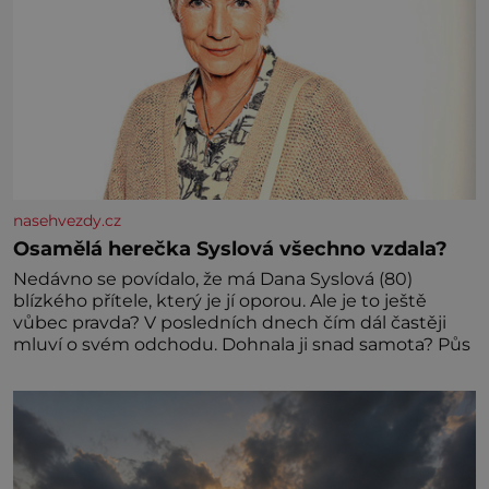
nasehvezdy.cz
Osamělá herečka Syslová všechno vzdala?
Nedávno se povídalo, že má Dana Syslová (80)
blízkého přítele, který je jí oporou. Ale je to ještě
vůbec pravda? V posledních dnech čím dál častěji
mluví o svém odchodu. Dohnala ji snad samota? Půs