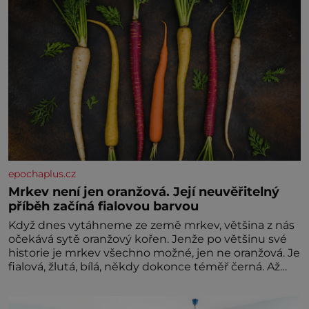
epochaplus.cz
Mrkev není jen oranžová. Její neuvěřitelný
příběh začíná fialovou barvou
Když dnes vytáhneme ze země mrkev, většina z nás
očekává sytě oranžový kořen. Jenže po většinu své
historie je mrkev všechno možné, jen ne oranžová. Je
fialová, žlutá, bílá, někdy dokonce téměř černá. Až
díky stovkám let pečlivého šlechtění se z ní stává
zelenina, bez které si českou zahradu ani
nedokážeme představit. Její příběh je