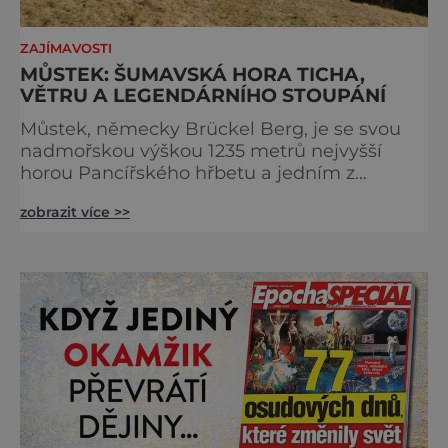
ZAJÍMAVOSTI
MŮSTEK: ŠUMAVSKÁ HORA TICHA,
VĚTRU A LEGENDÁRNÍHO STOUPÁNÍ
Můstek, německy Brückel Berg, je se svou
nadmořskou výškou 1235 metrů nejvyšší
horou Pancířského hřbetu a jedním z
nejcharakterističtějších vrcholů západní
zobrazit více >>
Šumavy. Přestože nestojí v centru hlavních
turistických proudů jako Velký Javor či
Poledník, právě v tom spočívá jeho síla.
Můstek si dodnes uchovává syrový horský
charakter, klid a zvláštní atmosféru
šumavských hřebenů, kde se střídá hustý les