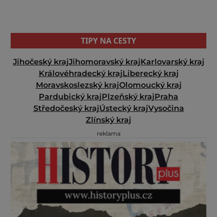
TIPY NA CESTY
Jihočeský kraj
Jihomoravský kraj
Karlovarský kraj
Královéhradecký kraj
Liberecký kraj
Moravskoslezský kraj
Olomoucký kraj
Pardubický kraj
Plzeňský kraj
Praha
Středočeský kraj
Ústecký kraj
Vysočina
Zlínský kraj
reklama