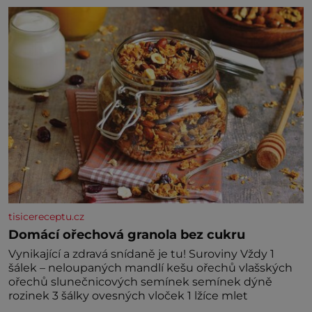
nedávno přečetli. Je to opravdu tak, s věkem jako
kdyby se paměť rozhodla stávkovat. Cvičte
tisicereceptu.cz
Domácí ořechová granola bez cukru
Vynikající a zdravá snídaně je tu! Suroviny Vždy 1
šálek – neloupaných mandlí kešu ořechů vlašských
ořechů slunečnicových semínek semínek dýně
rozinek 3 šálky ovesných vloček 1 lžíce mlet