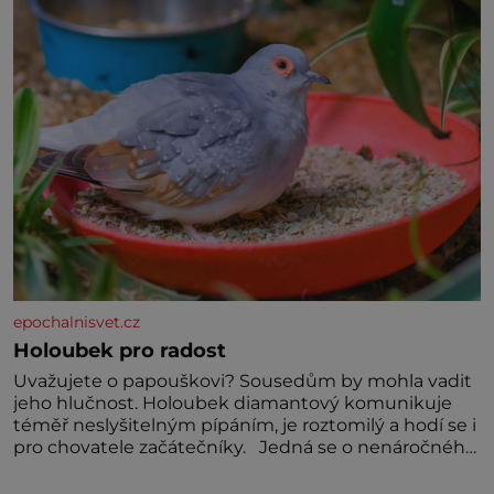
miminka měl působit především klidně a útulně.
Předškolní věk je
epochalnisvet.cz
Holoubek pro radost
Uvažujete o papouškovi? Sousedům by mohla vadit
jeho hlučnost. Holoubek diamantový komunikuje
téměř neslyšitelným pípáním, je roztomilý a hodí se i
pro chovatele začátečníky. Jedná se o nenáročného
klidného ptáčka, který většinu dne jen posedává.
Hodně času tráví na zemi, kde sbírá zbytky semínek