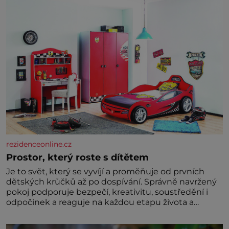
rezidenceonline.cz
Prostor, který roste s dítětem
Je to svět, který se vyvíjí a proměňuje od prvních
dětských krůčků až po dospívání. Správně navržený
pokoj podporuje bezpečí, kreativitu, soustředění i
odpočinek a reaguje na každou etapu života a
specifické potřeby dítěte. Pro nejmenší je klíčová
jednoduchost, měkkost a bezpečí, proto by pokoj