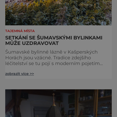
TAJEMNÁ MÍSTA
SETKÁNÍ SE ŠUMAVSKÝMI BYLINKAMI
MŮŽE UZDRAVOVAT
Šumavské bylinné lázně v Kašperských
Horách jsou vzácné. Tradice zdejšího
léčitelství se tu pojí s moderním pojetím
wellness. A u toho nesmíte chybět. Jsou
zobrazit více >>
naprosto výjimečné a přitom vlastně totálně
obyčejné. Na nic speciálního si nehrají
a právě proto lidi okouzlují. Bylinné lázně leží
přímo v historickém centru městečka
nedaleko řeky Otavy, po