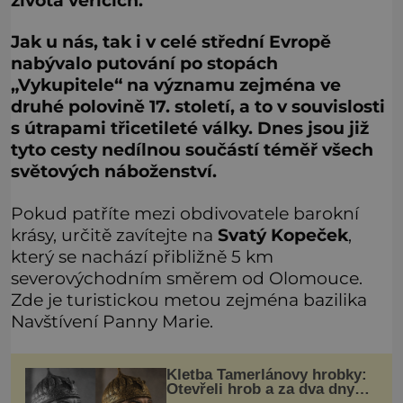
života věřících.
Jak u nás, tak i v celé střední Evropě
nabývalo putování po stopách
„Vykupitele“ na významu zejména ve
druhé polovině 17. století, a to v souvislosti
s útrapami třicetileté války. Dnes jsou již
tyto cesty nedílnou součástí téměř všech
světových náboženství.
Pokud patříte mezi obdivovatele barokní
krásy, určitě zavítejte na
Svatý Kopeček
,
který se nachází přibližně 5 km
severovýchodním směrem od Olomouce.
Zde je turistickou metou zejména bazilika
Navštívení Panny Marie.
Kletba Tamerlánovy hrobky:
Otevřeli hrob a za dva dny