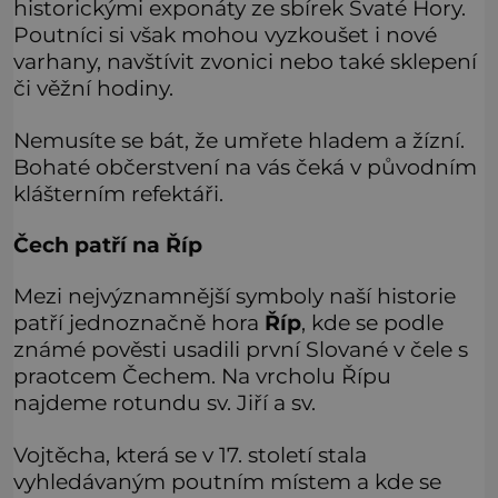
historickými exponáty ze sbírek Svaté Hory.
Poutníci si však mohou vyzkoušet i nové
varhany, navštívit zvonici nebo také sklepení
či věžní hodiny.
Nemusíte se bát, že umřete hladem a žízní.
Bohaté občerstvení na vás čeká v původním
klášterním refektáři.
Čech patří na Říp
Mezi nejvýznamnější symboly naší historie
patří jednoznačně hora
Říp
, kde se podle
známé pověsti usadili první Slované v čele s
praotcem Čechem. Na vrcholu Řípu
najdeme rotundu sv. Jiří a sv.
Vojtěcha, která se v 17. století stala
vyhledávaným poutním místem a kde se