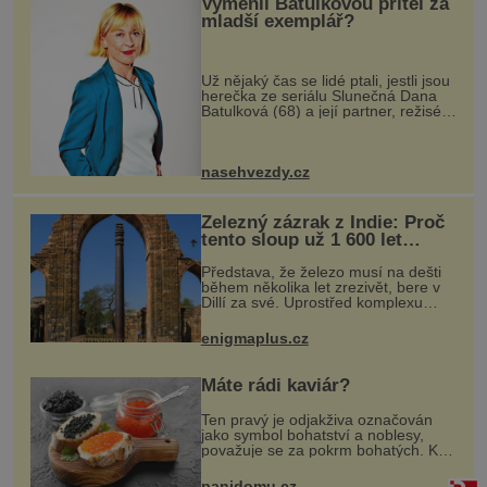
Vyměnil Batulkovou přítel za
mladší exemplář?
Už nějaký čas se lidé ptali, jestli jsou
herečka ze seriálu Slunečná Dana
Batulková (68) a její partner, režisér
Ondřej Zajíc (56), ještě vůbec spolu.
Herečka od sebe přítele od samého
začátku odháně
nasehvezdy.cz
Železný zázrak z Indie: Proč
tento sloup už 1 600 let
nezná rez?
Představa, že železo musí na dešti
během několika let zrezivět, bere v
Dillí za své. Uprostřed komplexu
Qutb stojí více než sedm metrů
vysoký železný sloup, který už
enigmaplus.cz
přibližně 1 600 let odolává počasí
Máte rádi kaviár?
Ten pravý je odjakživa označován
jako symbol bohatství a noblesy,
považuje se za pokrm bohatých. K
mání jsou levnější varianty, některé
jsou ale dobarvovány a obsahují
panidomu.cz