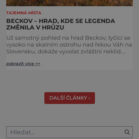
TAJEMNÁ MÍSTA
BECKOV – HRAD, KDE SE LEGENDA
ZMĚNILA V HRŮZU
Už samotný pohled na hrad Beckov, tyčící se
vysoko na skalním ostrohu nad řekou Váh na
Slovensku, dokáže vyvolat zvláštní neklid.
Strmé hradby, z nichž se otevírá dechberoucí
zobrazit více >>
výhled do krajiny, se staly i svědky tragédie –
právě odsud měl jeden z prvních pánů hradu
ukončit svůj život. K hradu se váže celá řada
pověstí a u většiny z nich najdeme nějaké to
zrnko pravdy. Většina z nich vypráví o t
DALŠÍ ČLÁNKY ›