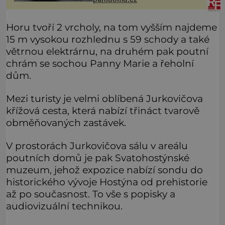
aditiva. Kaviár jsou jikr
Horu tvoří 2 vrcholy, na tom vyšším najdeme
15 m vysokou rozhlednu s 59 schody a také
větrnou elektrárnu, na druhém pak poutní
chrám se sochou Panny Marie a řeholní
dům.
Mezi turisty je velmi oblíbená Jurkovičova
křížová cesta, která nabízí třináct tvarově
obměňovaných zastávek.
V prostorách Jurkovičova sálu v areálu
poutních domů je pak Svatohostýnské
muzeum, jehož expozice nabízí sondu do
historického vývoje Hostýna od prehistorie
až po současnost. To vše s popisky a
audiovizuální technikou.