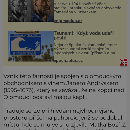
začala invaze do SSSR.
V červnu 1941 sovětští vědci
Náhoda, nebo varování?
otevírají hrobku slavného dobyvatele
Tamerlána v uzbeckém
Samarkandu. O dva dny později
nacistické Německo zahajuje operaci
enigmaplus.cz
Barbarossa a napadá Sovětský svaz.
Shoda dat je
Tsunami: Když voda udeří
pěstí!
Nejprve špetka školometské teorie.
Výraz tsunami vznikl spojením
japonských slov tsu (přístav) a nami
(vlna). Jedná se o dlouhou vlnu,
epochaplus.cz
která je na volném moři takřka
nepostřehnutelná. Ačkoli je vlnová
Vznik této farnosti je spojen s olomouckým
obchodníkem s vínem Janem Andrýskem
(1595–1673), který se zavázal, že na kopci nad
Olomoucí postaví malou kapli.
Traduje se, že při hledání nejvhodnějšího
prostoru přišel na pahorek, jenž se podobal
místu, kde se mu ve snu zjevila Matka Boží. Z