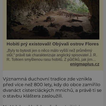
Hobiti prý existovali! Obývali ostrov Flores
„Byly to bytosti jen o něco málo vyšší než průměrný
stůl,“ právě tak charakterizuje anglický spisovatel J. R.
R. Tolkien smyšlenou rasu hobitů. Z půlčíků, jak jim
enigmaplus.cz
říká, následně udělá hlavní hrdiny svých slavných
fantasy knih. Podobné bytosti prý ovšem naši planetu
opravdu kdysi obývaly. Šlo o naše
Významná duchovní tradice zde vznikla
před více než 800 lety, kdy do obce zamířilo
dvanáct cisterciáckých mnichů, a právě ti se
o stavbu kláštera zasloužili.