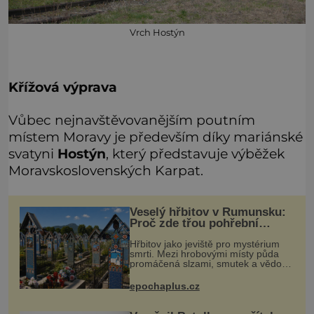
Vrch Hostýn
Křížová výprava
Vůbec nejnavštěvovanějším poutním
místem Moravy je především díky mariánské
svatyni
Hostýn
, který představuje výběžek
Moravskoslovenských Karpat.
Veselý hřbitov v Rumunsku:
Proč zde třou pohřební
plačky bídu s nouzí?
Hřbitov jako jeviště pro mystérium
smrti. Mezi hrobovými místy půda
promáčená slzami, smutek a vědomí
konečnosti lidské existence. Jsou ale
výjimky, kde pohřební plačky smutně
epochaplus.cz
žmoulají kapesníky nikol