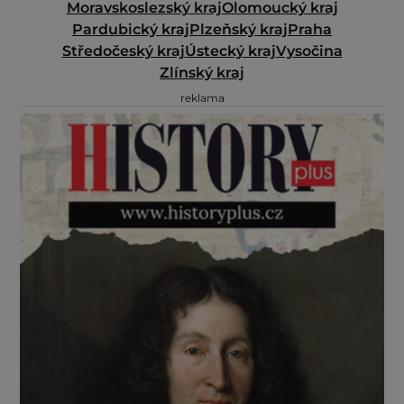
Moravskoslezský kraj
Olomoucký kraj
Pardubický kraj
Plzeňský kraj
Praha
Středočeský kraj
Ústecký kraj
Vysočina
Zlínský kraj
reklama