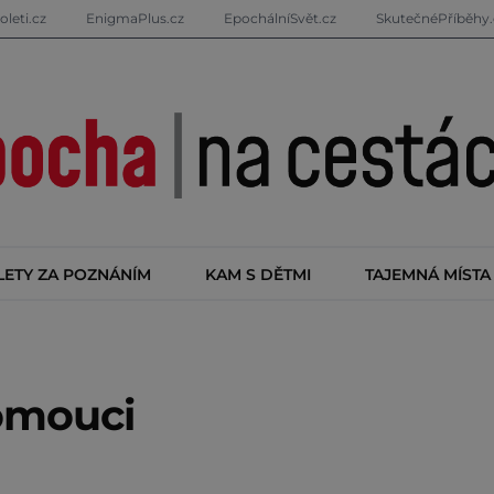
oleti.cz
EnigmaPlus.cz
EpochálníSvět.cz
SkutečnéPříběhy.
LETY ZA POZNÁNÍM
KAM S DĚTMI
TAJEMNÁ MÍSTA
lomouci