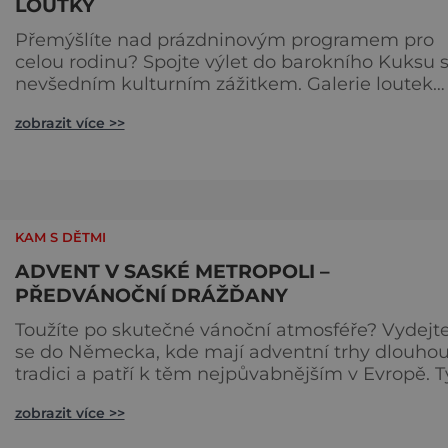
LOUTKY
Přemýšlíte nad prázdninovým programem pro
celou rodinu? Spojte výlet do barokního Kuksu 
nevšedním kulturním zážitkem. Galerie loutek
Kuks v historickém Comoedien-Hausu zve na
zobrazit více >>
stálou expozici Braunova socha loutkou. Jde o
unikátní cyklus soch-loutek inspirovaných
sochami Matyáše Bernarda Brauna nejen z Kuk
Výstava Braunova socha loutkou představuje
padesát autorských loutek řezbáře a scénog
KAM S DĚTMI
ADVENT V SASKÉ METROPOLI –
PŘEDVÁNOČNÍ DRÁŽĎANY
Toužíte po skutečné vánoční atmosféře? Vydejt
se do Německa, kde mají adventní trhy dlouho
tradici a patří k těm nejpůvabnějším v Evropě. T
nejbližší českým hranicím najdete v Drážďanech
zobrazit více >>
začínají 26. 11. 2025 a potrvají do 24. 12. 2025. A st
za to je zažít na vlastní kůži. S norimberským