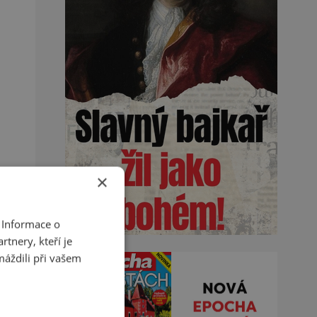
×
 Informace o
tnery, kteří je
máždili při vašem