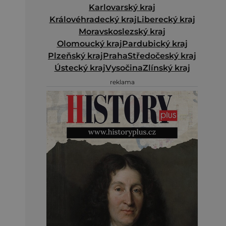
Karlovarský kraj
Královéhradecký kraj
Liberecký kraj
Moravskoslezský kraj
Olomoucký kraj
Pardubický kraj
Plzeňský kraj
Praha
Středočeský kraj
Ústecký kraj
Vysočina
Zlínský kraj
reklama