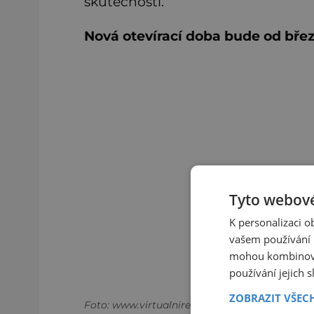
skutečnosti.
Nová otevírací doba bude od břez
Tyto webové
K personalizaci 
vašem používání n
mohou kombinovat
používání jejich 
ZOBRAZIT VŠEC
Foto: www.virtualnirealita-olomouc.cz