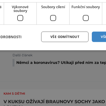
é
Výkonové
Soubory cílení
Funkční soubory
soubory
OLOMOUCKÝ KRAJ
ODROBNOSTI
VŠE ODMÍTNOUT
VŠ
Sdílet na Twitteru
Další článek
Němci a koronavirus? Utíkají před ním za te
KAM S DĚTMI
V KUKSU OŽÍVAJÍ BRAUNOVY SOCHY JAKO