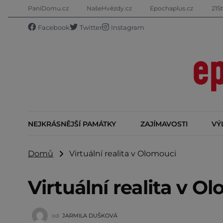
PaníDomu.cz
NašeHvězdy.cz
Epochaplus.cz
21St
Facebook
Twitter
Instagram
NEJKRÁSNĚJŠÍ PAMÁTKY
ZAJÍMAVOSTI
VÝ
Domů
Virtuální realita v Olomouci
Virtuální realita v O
od
JARMILA DUŠKOVÁ