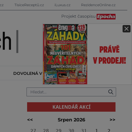
cz
TisíceReceptů.cz
iLuxus.cz
RezidenceOnline.cz
Projekt časopisu
×
DOVOLENÁ V ZAHRANIČÍ
KALENDÁŘ AKCÍ
KALENDÁŘ AKCÍ
<<
Srpen 2026
>>
27
28
29
30
31
1
2