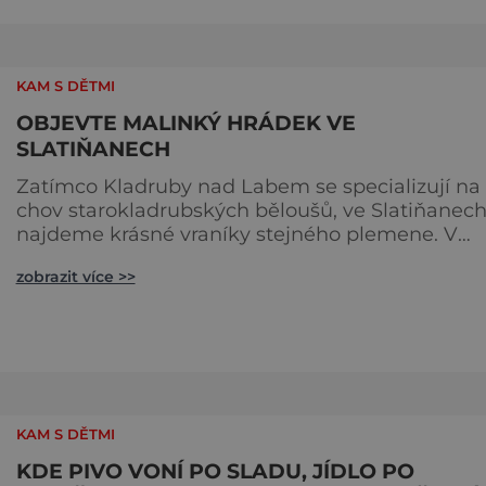
Christkindlesmarktem se drážďanské vánoční t
každoročně přetahují o pozici
nejnavštěvovanějších t
KAM S DĚTMI
OBJEVTE MALINKÝ HRÁDEK VE
SLATIŇANECH
Zatímco Kladruby nad Labem se specializují na
chov starokladrubských běloušů, ve Slatiňanec
najdeme krásné vraníky stejného plemene. V
hipologickém muzeu v budově zámku se dozvít
zobrazit více >>
více o chovu těchto koní, jsou tu vystaveny
významné obrazy s koňskými motivy, sedla a
postroje, některé exponáty připomínají využití k
ve vojenství, dopravě, honech či dostizích. [caption
id="attachment_74515
KAM S DĚTMI
KDE PIVO VONÍ PO SLADU, JÍDLO PO