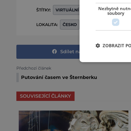
Nezbytně nutn
ŠTÍTKY:
VIRTUÁLNÍ REALITA
soubory
LOKALITA:
ČESKO
OKRES OLOMOUC
ZOBRAZIT P
Sdílet na Facebooku
Předchozí článek
Putování časem ve Šternberku
SOUVISEJÍCÍ ČLÁNKY