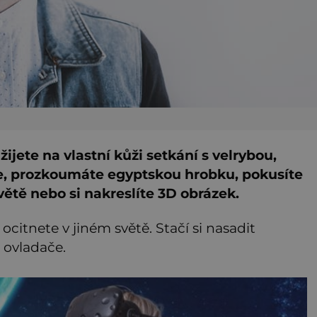
žijete na vlastní kůži setkání s velrybou,
ce, prozkoumáte egyptskou hrobku, pokusíte
větě nebo si nakreslíte 3D obrázek.
citnete v jiném světě. Stačí si nasadit
 ovladače.