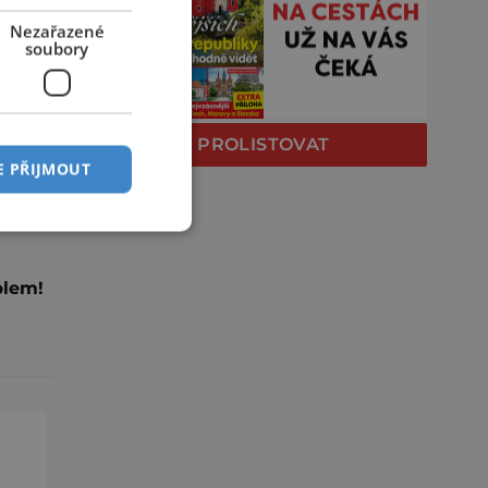
Nezařazené
soubory
PROLISTOVAT
E PŘIJMOUT
plem!