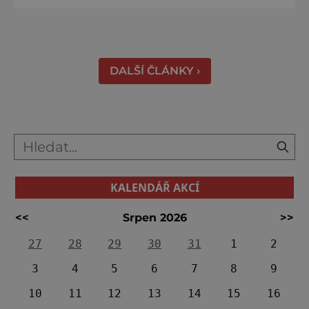
volbou. Jejich věhlas je mezinárodní. A není
divu. Město rozprostřené na březích řeky
Váhu je proslulé termálními prameny
DALŠÍ ČLÁNKY ›
KALENDÁŘ AKCÍ
<<
Srpen 2026
>>
27
28
29
30
31
1
2
3
4
5
6
7
8
9
10
11
12
13
14
15
16