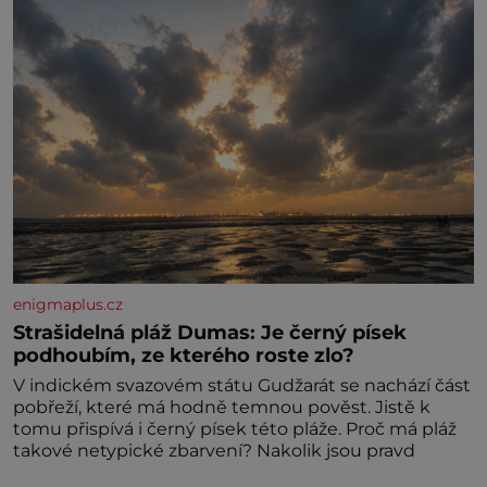
enigmaplus.cz
Strašidelná pláž Dumas: Je černý písek
podhoubím, ze kterého roste zlo?
V indickém svazovém státu Gudžarát se nachází část
pobřeží, které má hodně temnou pověst. Jistě k
tomu přispívá i černý písek této pláže. Proč má pláž
takové netypické zbarvení? Nakolik jsou pravd