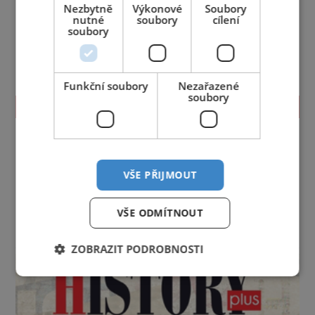
Nezbytně
Výkonové
Soubory
nutné
soubory
cílení
soubory
Funkční soubory
Nezařazené
soubory
TIPY NA CESTY
Jihočeský kraj
Jihomoravský kraj
Karlovarský kraj
Královéhradecký kraj
Liberecký kraj
Moravskoslezský kraj
Olomoucký kraj
VŠE PŘIJMOUT
Pardubický kraj
Plzeňský kraj
Praha
Středočeský kraj
Ústecký kraj
Vysočina
VŠE ODMÍTNOUT
Zlínský kraj
reklama
ZOBRAZIT PODROBNOSTI