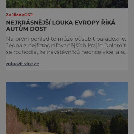
ZAJÍMAVOSTI
NEJKRÁSNĚJŠÍ LOUKA EVROPY ŘÍKÁ
AUTŮM DOST
Na první pohled to může působit paradoxně.
Jedna z nejfotografovanějších krajin Dolomit
se rozhodla, že návštěvníků nechce více, ale
méně. Alpe di Siusi, největší vysokohorská
zobrazit více >>
louka v Evropě, zavádí od léta 2026 nová
pravidla příjezdu, která mají jediný cíl –
zachovat místo, kvůli němuž sem lidé
přijíždějí. Nejde o boj proti turistům. Jde o
ochranu krajiny, která už nechce být obětí
vlastního úspě