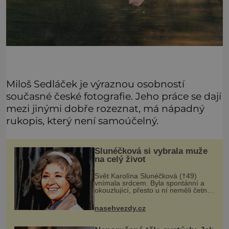
Miloš Sedláček je výraznou osobností
současné české fotografie. Jeho práce se dají
mezi jinými dobře rozeznat, má nápadný
rukopis, který není samoúčelný.
Slunéčková si vybrala muže
na celý život
Svět Karolína Slunéčková (†49)
vnímala srdcem. Byla spontánní a
okouzlující, přesto u ní neměli četní
obdivovatelé nejmenší šanci. Měla
všechny předpoklady stát se
nasehvezdy.cz
hvězdou, ale Karolína Slunéčková
(†4