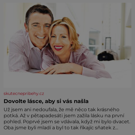
skutecnepribehy.cz
Dovolte lásce, aby si vás našla
Už jsem ani nedoufala, že mě něco tak krásného
potká. Až v pětapadesáti jsem zažila lásku na první
pohled. Poprvé jsem se vdávala, když mi bylo dvacet.
Oba jsme byli mladí a byl to tak říkajíc sňatek z
rozumu. Rodiče nás dali dohromady, Toník byl dobře