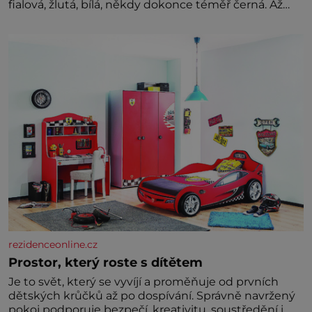
fialová, žlutá, bílá, někdy dokonce téměř černá. Až
díky stovkám let pečlivého šlechtění se z ní stává
zelenina, bez které si českou zahradu ani
nedokážeme představit. Její příběh je
rezidenceonline.cz
Prostor, který roste s dítětem
Je to svět, který se vyvíjí a proměňuje od prvních
dětských krůčků až po dospívání. Správně navržený
pokoj podporuje bezpečí, kreativitu, soustředění i