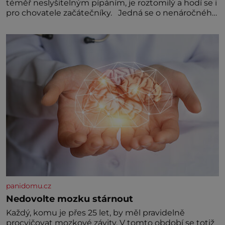
téměř neslyšitelným pípáním, je roztomilý a hodí se i
pro chovatele začátečníky. Jedná se o nenáročného
klidného ptáčka, který většinu dne jen posedává.
Hodně času tráví na zemi, kde sbírá zbytky semínek
Jeho domovinou je prakticky celá Austrálie s
výjimkou pobřežní oblasti.
panidomu.cz
Nedovolte mozku stárnout
Každý, komu je přes 25 let, by měl pravidelně
procvičovat mozkové závity. V tomto období se totiž