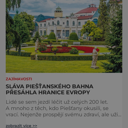
atmosférou Vydejte se s námi na prohlídku
měst, která patří k
ZAJÍMAVOSTI
SLÁVA PIEŠŤANSKÉHO BAHNA
PŘESÁHLA HRANICE EVROPY
Lidé se sem jezdí léčit už celých 200 let.
A mnoho z těch, kdo Piešťany okusili, se
vrací. Nejenže prospějí svému zdraví, ale užijí
si tu i bohatý společenský život. Když se
zobrazit více >>
řekne slovenské lázně, Piešťany bývají první