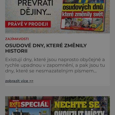
ZAJÍMAVOSTI
OSUDOVÉ DNY, KTERÉ ZMĚNILY
HISTORII
Existují dny, které jsou naprosto obyčejné a
rychle upadnou v zapomnění, a pak jsou tu
dny, které se nesmazatelným písmem
otisknou do lidské historie, a je jedno, jestli
zobrazit více >>
dojde k významnému objevu nebo děsivé
katastrofě. Vezměte si k ruce kalendář a
projděte společně s námi historii křížem
krážem. Je 10. dubna roku 49 př. n. l. a na
břehu říčky Rubikon pronáší Gaius Julius
Caesar svou slavnou vě