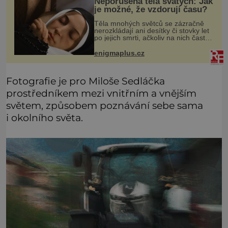
Neporušená těla svatých: Jak
je možné, že vzdorují času?
Těla mnohých světců se zázračně
nerozkládají ani desítky či stovky let
po jejich smrti, ačkoliv na nich často
nebylo provedeno balzamování či
jiné pokusy o konzervaci.
enigmaplus.cz
Neporušené ostatky bývají považo
Fotografie je pro Miloše Sedláčka
prostředníkem mezi vnitřním a vnějším
světem, způsobem poznávání sebe sama
i okolního světa.