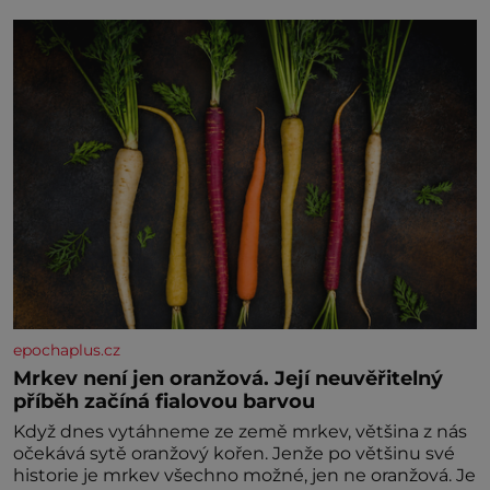
zaopatřený mladý muž. Manželství nám oběma moc
nesvědčilo, brzy jsme zjistili, že
epochaplus.cz
Mrkev není jen oranžová. Její neuvěřitelný
příběh začíná fialovou barvou
Když dnes vytáhneme ze země mrkev, většina z nás
očekává sytě oranžový kořen. Jenže po většinu své
historie je mrkev všechno možné, jen ne oranžová. Je