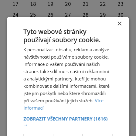
17
18
19
20
21
22
23
24
25
26
27
28
29
30
×
31
1
2
3
4
5
6
Tyto webové stránky
používají soubory cookie.
K personalizaci obsahu, reklam a analýze
návštěvnosti používáme soubory cookie.
Informace o vašem používání našich
stránek také sdílíme s našimi reklamními
a analytickými partnery, kteří je mohou
kombinovat s dalšími informacemi, které
jste jim poskytli nebo které shromáždili
při vašem používání jejich služeb.
Více
informací
ZOBRAZIT VŠECHNY PARTNERY
(1616)
→