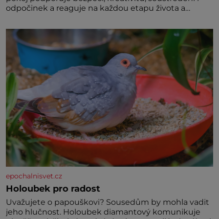
odpočinek a reaguje na každou etapu života a
specifické potřeby dítěte. Pro nejmenší je klíčová
jednoduchost, měkkost a bezpečí, proto by pokoj
miminka měl působit především klidně a útulně.
Předškolní věk je
epochalnisvet.cz
Holoubek pro radost
Uvažujete o papouškovi? Sousedům by mohla vadit
jeho hlučnost. Holoubek diamantový komunikuje