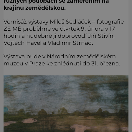
různých podobách se zaměřením na
krajinu zemědělskou.
Vernisáž výstavy Miloš Sedláček – fotografie
ZE MĚ proběhne ve čtvrtek 9. února v 17
hodin a hudebně ji doprovodí Jiří Stivín,
Vojtěch Havel a Vladimír Strnad.
Výstava bude v Národním zemědělském
muzeu v Praze ke zhlédnutí do 31. března.