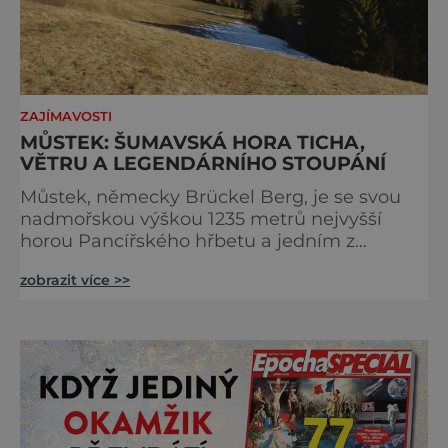
ZAJÍMAVOSTI
MŮSTEK: ŠUMAVSKÁ HORA TICHA,
VĚTRU A LEGENDÁRNÍHO STOUPÁNÍ
Můstek, německy Brückel Berg, je se svou
nadmořskou výškou 1235 metrů nejvyšší
horou Pancířského hřbetu a jedním z
nejcharakterističtějších vrcholů západní
zobrazit více >>
Šumavy. Přestože nestojí v centru hlavních
turistických proudů jako Velký Javor či
Poledník, právě v tom spočívá jeho síla.
Můstek si dodnes uchovává syrový horský
charakter, klid a zvláštní atmosféru
šumavských hřebenů, kde se střídá hustý les