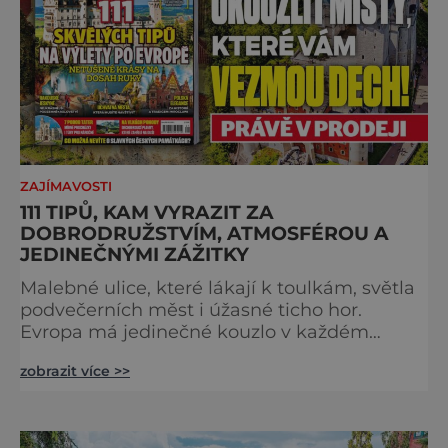
ZAJÍMAVOSTI
111 TIPŮ, KAM VYRAZIT ZA
DOBRODRUŽSTVÍM, ATMOSFÉROU A
JEDINEČNÝMI ZÁŽITKY
Malebné ulice, které lákají k toulkám, světla
podvečerních měst i úžasné ticho hor.
Evropa má jedinečné kouzlo v každém
období. Nové číslo Světa na dlani Speciál vás
zobrazit více >>
zve na cestu plnou inspirace, dobrodružství i
romantiky. Přinášíme vám 111 skvělých tipů,
kam vyrazit. Objevte krásu Evropy v celé její
podobě. Města s neopakovatelnou