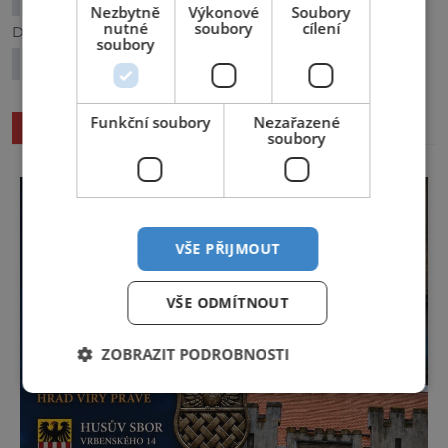
Nezbytně
Výkonové
Soubory
nutné
soubory
cílení
Další článek
soubory
Kde se skrývají cenné poklady?
Funkční soubory
Nezařazené
SOUVISEJÍCÍ ČLÁNKY
soubory
VŠE PŘIJMOUT
VŠE ODMÍTNOUT
ZOBRAZIT PODROBNOSTI