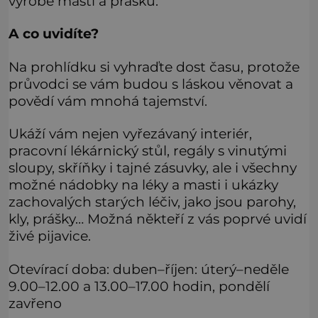
výrobě mastí a prášků.
A co uvidíte?
Na prohlídku si vyhraďte dost času, protože
průvodci se vám budou s láskou věnovat a
povědí vám mnohá tajemství.
Ukáží vám nejen vyřezávaný interiér,
pracovní lékárnický stůl, regály s vinutými
sloupy, skříňky i tajné zásuvky, ale i všechny
možné nádobky na léky a masti i ukázky
zachovalých starých léčiv, jako jsou parohy,
kly, prášky… Možná někteří z vás poprvé uvidí
živé pijavice.
Otevírací doba: duben–říjen: úterý–neděle
9.00–12.00 a 13.00–17.00 hodin, pondělí
zavřeno