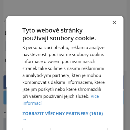
×
Foto: Shutterstock
Tyto webové stránky
HOSPITÁL KUKS
KUKS
ŠTÍTKY:
používají soubory cookie.
LÉČIVÁ MÍSTA
K personalizaci obsahu, reklam a analýze
návštěvnosti používáme soubory cookie.
ČESKO
LOKALITA:
Informace o vašem používání našich
stránek také sdílíme s našimi reklamními
a analytickými partnery, kteří je mohou
kombinovat s dalšími informacemi, které
Sdílet na Facebooku
jste jim poskytli nebo které shromáždili
při vašem používání jejich služeb.
Více
Sdílet na Twitteru
informací
ZOBRAZIT VŠECHNY PARTNERY
(1616)
Předchozí článek
→
Mumlavský vodopád: Zaposlouchejte se do
zvuků vody