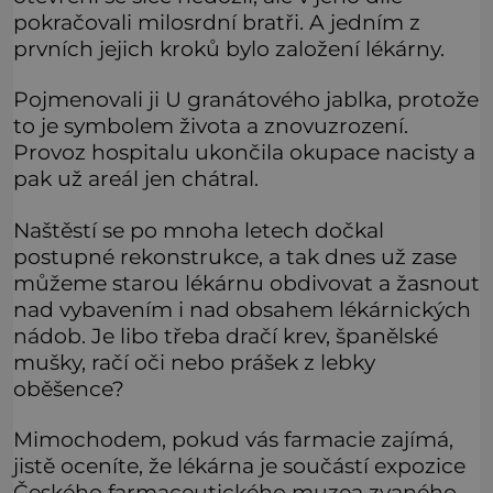
pokračovali milosrdní bratři. A jedním z
prvních jejich kroků bylo založení lékárny.
Pojmenovali ji U granátového jablka, protože
to je symbolem života a znovuzrození.
Provoz hospitalu ukončila okupace nacisty a
pak už areál jen chátral.
Naštěstí se po mnoha letech dočkal
postupné rekonstrukce, a tak dnes už zase
můžeme starou lékárnu obdivovat a žasnout
nad vybavením i nad obsahem lékárnických
nádob. Je libo třeba dračí krev, španělské
mušky, račí oči nebo prášek z lebky
oběšence?
Mimochodem, pokud vás farmacie zajímá,
jistě oceníte, že lékárna je součástí expozice
Českého farmaceutického muzea zvaného