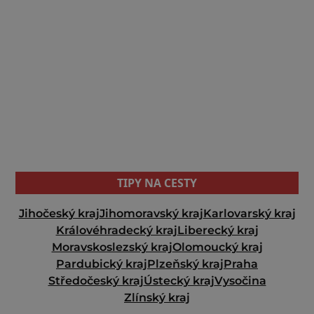
TIPY NA CESTY
Jihočeský kraj
Jihomoravský kraj
Karlovarský kraj
Královéhradecký kraj
Liberecký kraj
Moravskoslezský kraj
Olomoucký kraj
Pardubický kraj
Plzeňský kraj
Praha
Středočeský kraj
Ústecký kraj
Vysočina
Zlínský kraj