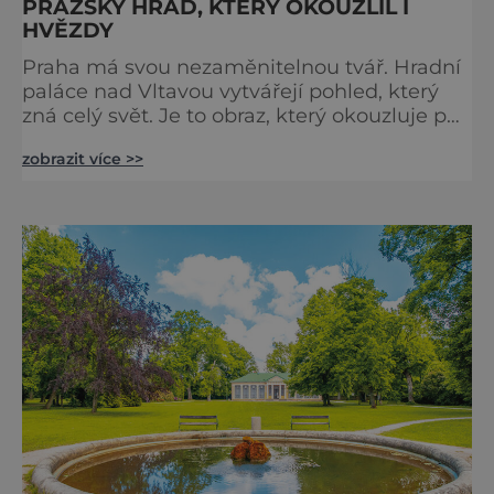
PRAŽSKÝ HRAD, KTERÝ OKOUZLIL I
HVĚZDY
Praha má svou nezaměnitelnou tvář. Hradní
paláce nad Vltavou vytvářejí pohled, který
zná celý svět. Je to obraz, který okouzluje po
staletí a nikdy nezevšední. Neexistuje snad
zobrazit více >>
jediný Čech, který by ho neznal. Pražský hrad
se objevuje na pohlednicích, ve filmech i na
fotkách. A kdo si plánuje výlet do naší
metropole, má ho na seznamu mí