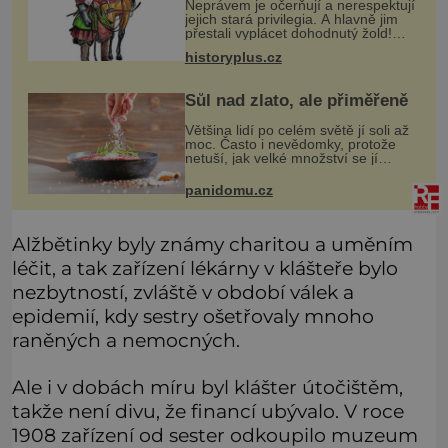
Neprávem je očerňují a nerespektují
jejich stará privilegia. A hlavně jim
přestali vyplácet dohodnutý žold!
Lipkové proti těmto „podrazům“
historyplus.cz
hlasitě protestují, jenže spravedlnosti
nedosáhnou. Proto se
Sůl nad zlato, ale přiměřeně
Většina lidí po celém světě jí soli až
moc. Často i nevědomky, protože
netuší, jak velké množství se jí
skrývá v průmyslově vyráběných
potravinách, dokonce i těch
panidomu.cz
sladkých. Sůl je zdravá
Alžbětinky byly známy charitou a uměním
léčit, a tak zařízení lékárny v klášteře bylo
nezbytností, zvláště v období válek a
epidemií, kdy sestry ošetřovaly mnoho
raněných a nemocných.
Ale i v dobách míru byl klášter útočištěm,
takže není divu, že financí ubývalo. V roce
1908 zařízení od sester odkoupilo muzeum