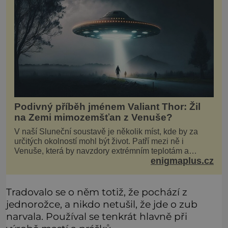
Podivný příběh jménem Valiant Thor: Žil
na Zemi mimozemšťan z Venuše?
V naší Sluneční soustavě je několik míst, kde by za
určitých okolností mohl být život. Patří mezi ně i
Venuše, která by navzdory extrémním teplotám a
enigmaplus.cz
smrtícímu složení atmosféry teoreticky mohla ukrývat
životní formy. Potvrzovat to má i podivný příběh muže
jménem Valiant Thor. Opravdu šlo o mimozem
Tradovalo se o něm totiž, že pochází z
jednorožce, a nikdo netušil, že jde o zub
narvala. Používal se tenkrát hlavně při