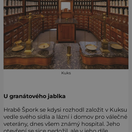
Kuks
U granátového jablka
Hrabě Špork se kdysi rozhodl založit v Kuksu
vedle svého sídla a lázní i domov pro válečné
veterány, dnes všem známý hospital. Jeho
otevření se sice nedožil, ale v jeho díle