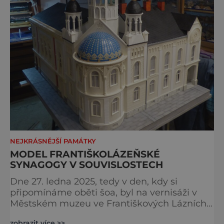
NEJKRÁSNĚJŠÍ PAMÁTKY
MODEL FRANTIŠKOLÁZEŇSKÉ
SYNAGOGY V SOUVISLOSTECH
Dne 27. ledna 2025, tedy v den, kdy si
připomínáme oběti šoa, byl na vernisáži v
Městském muzeu ve Františkových Lázních
představen model synagogy, která byla
zobrazit více >>