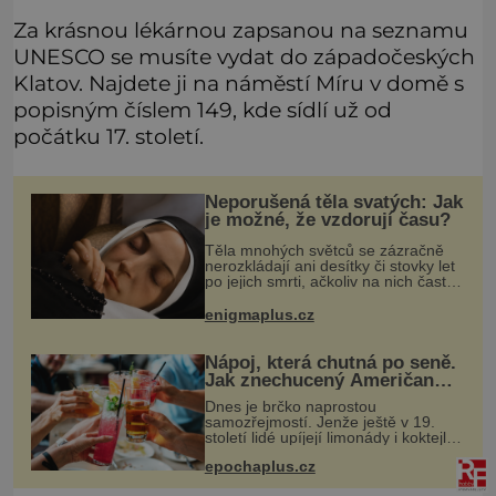
Za krásnou lékárnou zapsanou na seznamu
UNESCO se musíte vydat do západočeských
Klatov. Najdete ji na náměstí Míru v domě s
popisným číslem 149, kde sídlí už od
počátku 17. století.
Neporušená těla svatých: Jak
je možné, že vzdorují času?
Těla mnohých světců se zázračně
nerozkládají ani desítky či stovky let
po jejich smrti, ačkoliv na nich často
nebylo provedeno balzamování či
jiné pokusy o konzervaci.
enigmaplus.cz
Neporušené ostatky bývají považo
Nápoj, která chutná po seně.
Jak znechucený Američan
vymyslel brčko
Dnes je brčko naprostou
samozřejmostí. Jenže ještě v 19.
století lidé upíjejí limonády i koktejly
dutými stébly žita nebo žitné slámy.
epochaplus.cz
Fungují sice dobře, mají ale jednu
nepříjemnou vlastnost po chvíl