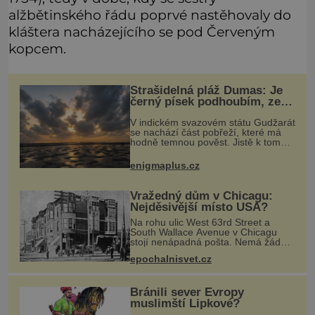
alžbětinského řádu poprvé nastěhovaly do
kláštera nacházejícího se pod Červeným
kopcem.
Strašidelná pláž Dumas: Je
černý písek podhoubím, ze
kterého roste zlo?
V indickém svazovém státu Gudžarát
se nachází část pobřeží, které má
hodně temnou pověst. Jistě k tomu
přispívá i černý písek této pláže.
Proč má pláž takové netypické
enigmaplus.cz
zbarvení? Nakolik jsou pravdivé
Vražedný dům v Chicagu:
Nejděsivější místo USA?
Na rohu ulic West 63rd Street a
South Wallace Avenue v Chicagu
stojí nenápadná pošta. Nemá žádný
speciální nápis ani pamětní desku. A
epochalnisvet.cz
přesto prý místní zaměstnanci neradi
chodí do sklepa. Právě tady t
Bránili sever Evropy
muslimští Lipkové?