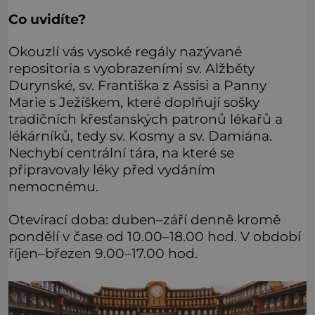
Co uvidíte?
Okouzlí vás vysoké regály nazývané
repositoria s vyobrazeními sv. Alžběty
Durynské, sv. Františka z Assisi a Panny
Marie s Ježíškem, které doplňují sošky
tradičních křesťanských patronů lékařů a
lékárníků, tedy sv. Kosmy a sv. Damiána.
Nechybí centrální tára, na které se
připravovaly léky před vydáním
nemocnému.
Otevírací doba: duben–září denně kromě
pondělí v čase od 10.00–18.00 hod. V období
říjen–březen 9.00–17.00 hod.