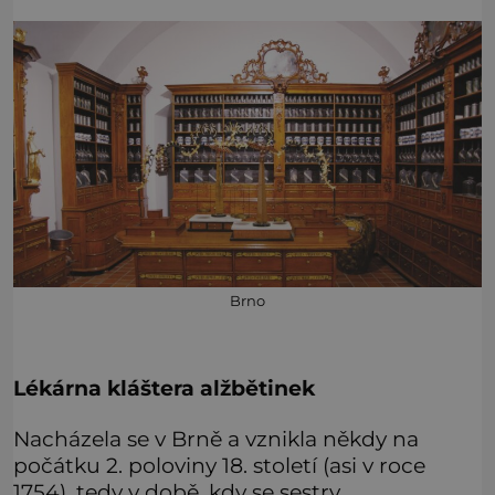
Brno
Lékárna kláštera alžbětinek
Nacházela se v Brně a vznikla někdy na
počátku 2. poloviny 18. století (asi v roce
1754), tedy v době, kdy se sestry