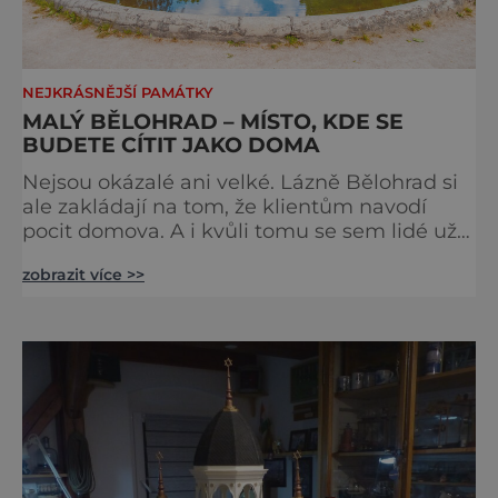
NEJKRÁSNĚJŠÍ PAMÁTKY
MALÝ BĚLOHRAD – MÍSTO, KDE SE
BUDETE CÍTIT JAKO DOMA
Nejsou okázalé ani velké. Lázně Bělohrad si
ale zakládají na tom, že klientům navodí
pocit domova. A i kvůli tomu se sem lidé už
zhruba 130 let rádi vracejí. Nejsou tu obří
zobrazit více >>
lázeňské koncerty ani velkolepé akce.
Dokonce tu nenajdete ani pravou kolonádu.
Ne že by tu nebyla. Ale mnoho lidí si jí
nevšimne, ani se jí kolonáda vlastně neříká.
Je to pro