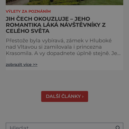
VÝLETY ZA POZNÁNÍM
JIH ČECH OKOUZLUJE – JEHO
ROMANTIKA LÁKÁ NÁVŠTĚVNÍKY Z
CELÉHO SVĚTA
Přestože byla vybíravá, zámek v Hluboké
nad Vltavou si zamilovala i princezna
Krasomila. A vy dopadnete úplně stejně. Je
totiž jedním z nejkrásnějších u nás. Vypadá
zobrazit více >>
jako nazdobený bílý dort na svatební tabuli.
Právě proto tam proudí desítky tisíc turistů.
Zámek, který najdete 9 kilometrů od
Českých Budějovic, byl inspirován anglickým
královským
DALŠÍ ČLÁNKY ›