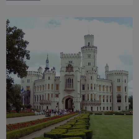
návštěvníky z celého světa. V nadcházejících
měsících se zde propojí kultura, historie i
moderní zážitky do jedinečné nabídky
turistických míst – přinášíme jejich výběr. Po
přibližně pětileté