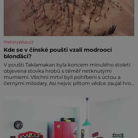
historyplus.cz
Kde se v čínské poušti vzali modroocí
blonďáci?
V poušti Taklamakan byla koncem minulého století
objevena stovka hrobů s téměř netknutými
mumiemi. Všichni mrtví byli pohřbeni s úctou a
četnými milodary. Asi nejvíc přitom vědce zaujal hrob
tříměsíčního chlapečka s modrou filcovou čapkou, z
níž se draly blonďaté vlásky. Fakt, že jsou těla
dávných lidí nesmírně dobře zachovalá, přičítají
odborníci zdejším klimatickým podmínkám. Sucho,
prosolené písky a extrémně