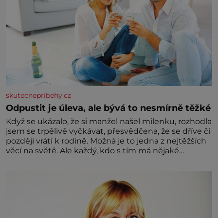
skutecnepribehy.cz
Odpustit je úleva, ale bývá to nesmírně těžké
Když se ukázalo, že si manžel našel milenku, rozhodla
jsem se trpělivě vyčkávat, přesvědčena, že se dříve či
později vrátí k rodině. Možná je to jedna z nejtěžších
věcí na světě. Ale každý, kdo s tím má nějaké
zkušenosti, se zapřísahá, že pokud odpustíte,
znatelně se vám uleví. Když se ke mně doneslo, že si
manžel pořídil milenku,