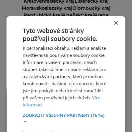
Královéhradecký kraj
Liberecký kraj
Moravskoslezský kraj
Olomoucký kraj
Pardubický kraj
Plzeňský kraj
Praha
×
Středočeský kraj
Ústecký kraj
Vysočina
Zlínský kraj
Tyto webové stránky
používají soubory cookie.
reklama
K personalizaci obsahu, reklam a analýze
návštěvnosti používáme soubory cookie.
Informace o vašem používání našich
stránek také sdílíme s našimi reklamními
a analytickými partnery, kteří je mohou
kombinovat s dalšími informacemi, které
jste jim poskytli nebo které shromáždili
při vašem používání jejich služeb.
Více
informací
ZOBRAZIT VŠECHNY PARTNERY
(1616)
→