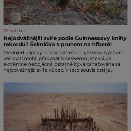
21stoleti.cz
Nejodvážnější zvíře podle Guinnessovy knihy
rekordů? Šelmička s pruhem na hřbetě!
Medojed kapský je lasicovitá šelma, kterou bychom
velikostí mohli přirovnat k českému jezevci. Je
extrémně nebojácná, ostatně bývá označována za
nejodvážnější zvíře vůbec. V této souvislosti je
dokonc