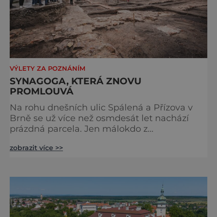
VÝLETY ZA POZNÁNÍM
SYNAGOGA, KTERÁ ZNOVU
PROMLOUVÁ
Na rohu dnešních ulic Spálená a Přízova v
Brně se už více než osmdesát let nachází
prázdná parcela. Jen málokdo z
kolemjdoucích tuší, že právě zde stála jedna
zobrazit více >>
z největších synagog v českých zemích –
monumentální stavba, která byla po
desetiletí symbolem sebevědomé a
prosperující židovské komunity. Brněnská
Velká synagoga byla slavnostně otevřena v
roce 1856, v době, kdy se město proměňovalo
v p