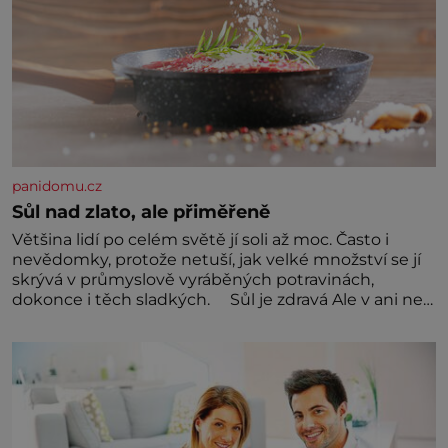
panidomu.cz
Sůl nad zlato, ale přiměřeně
Většina lidí po celém světě jí soli až moc. Často i
nevědomky, protože netuší, jak velké množství se jí
skrývá v průmyslově vyráběných potravinách,
dokonce i těch sladkých. Sůl je zdravá Ale v ani ne
třetinovém množství, než je pro většinu populace
běžné. Její základní složky– sodík a chlór – jsou
zásadní pro správné hospodaření