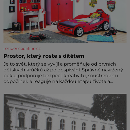
rezidenceonline.cz
Prostor, který roste s dítětem
Je to svět, který se vyvíjí a proměňuje od prvních
dětských krůčků až po dospívání. Správně navržený
pokoj podporuje bezpečí, kreativitu, soustředění i
odpočinek a reaguje na každou etapu života a
specifické potřeby dítěte. Pro nejmenší je klíčová
jednoduchost, měkkost a bezpečí, proto by pokoj
miminka měl působit především klidně a útulně.
Předškolní věk je