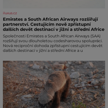
iluxus.cz
Emirates a South African Airways rozšiřují
partnerství. Cestujícím nově zpřístupní
dalších devět destinací v jižní a střední Africe
Společnosti Emirates a South African Airways (SAA)
rozšiřují svou dlouholetou codesharovou spolupráci.
Nová reciproční dohoda zpřístupní cestujícím devět
dalších destinací v jižní a střední Africe a u