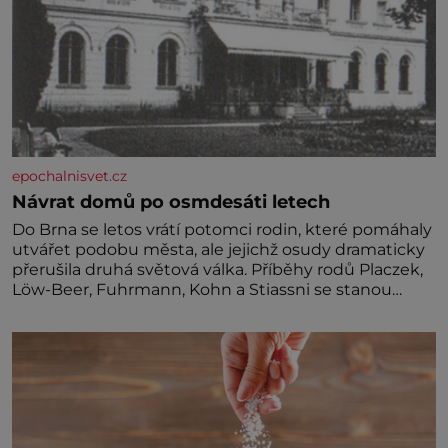
epochalnisvet.cz
Návrat domů po osmdesáti letech
Do Brna se letos vrátí potomci rodin, které pomáhaly
utvářet podobu města, ale jejichž osudy dramaticky
přerušila druhá světová válka. Příběhy rodů Placzek,
Löw-Beer, Fuhrmann, Kohn a Stiassni se stanou
jednou z hlavních dramaturgických linií festivalu
židovské kultury ŠTETL FEST 2026. Některé návraty
nejsou jednoduché. Místa, která si člověk pamatuje z
rodinných vyprávění, už dávno