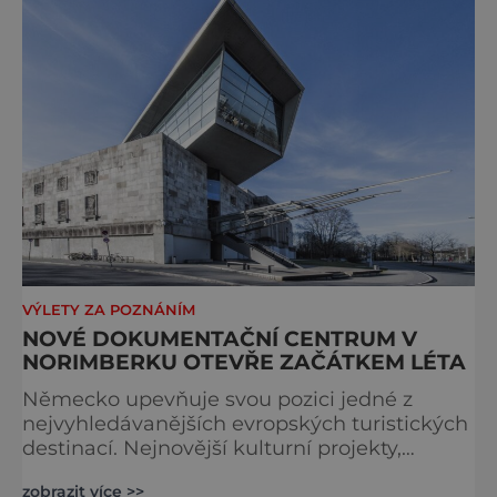
Keplerem. Tímto historickým setkáním je
inspirována i zážitková mobilní detek
VÝLETY ZA POZNÁNÍM
NOVÉ DOKUMENTAČNÍ CENTRUM V
NORIMBERKU OTEVŘE ZAČÁTKEM LÉTA
Německo upevňuje svou pozici jedné z
nejvyhledávanějších evropských turistických
destinací. Nejnovější kulturní projekty,
otevření inovativních muzeí a velkolepé
zobrazit více >>
rekonstrukce historických památek přitahují