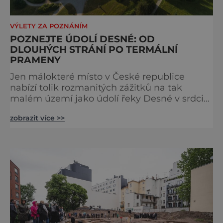
VÝLETY ZA POZNÁNÍM
POZNEJTE ÚDOLÍ DESNÉ: OD
DLOUHÝCH STRÁNÍ PO TERMÁLNÍ
PRAMENY
Jen málokteré místo v České republice
nabízí tolik rozmanitých zážitků na tak
malém území jako údolí řeky Desné v srdci
Jeseníků. Během jediného dne můžete
zobrazit více >>
nahlédnout do útrob jedné z
nejvýznamnějších vodních elektráren v
Evropě, vydat se na horské hřebeny, projet se
na koloběžce a den zakončit poznáváním
památek ve Velkých Losinách nebo v
termálním parku. [caption
id="attachment_92379" align="