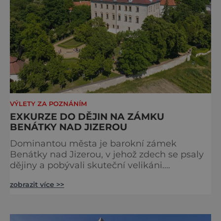
VÝLETY ZA POZNÁNÍM
EXKURZE DO DĚJIN NA ZÁMKU
BENÁTKY NAD JIZEROU
Dominantou města je barokní zámek
Benátky nad Jizerou, v jehož zdech se psaly
dějiny a pobývali skuteční velikáni.
Fenomenální dánský astronom Tycho Brahe
zobrazit více >>
tu prováděl svá slavná astronomická měření
a za zavřenými dveřmi laboratoří hledal
elixíry pro lidstvo. Došlo zde i k osudové
spolupráci s jeho přítelem, slavným Janem