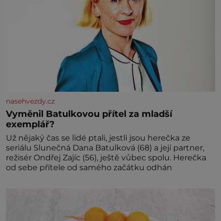
nasehvezdy.cz
Vyměnil Batulkovou přítel za mladší
exemplář?
Už nějaký čas se lidé ptali, jestli jsou herečka ze
seriálu Slunečná Dana Batulková (68) a její partner,
režisér Ondřej Zajíc (56), ještě vůbec spolu. Herečka
od sebe přítele od samého začátku odhán