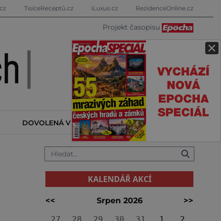
cz
TisíceReceptů.cz
iLuxus.cz
RezidenceOnline.cz
Projekt časopisu
×
DOVOLENÁ V ZAHRANIČÍ
KALENDÁŘ AKCÍ
KALENDÁŘ AKCÍ
<<
Srpen 2026
>>
27
28
29
30
31
1
2