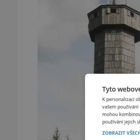
Tyto webové
K personalizaci 
vašem používání n
mohou kombinovat
používání jejich 
ZOBRAZIT VŠEC