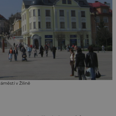
áměstí v Žilině