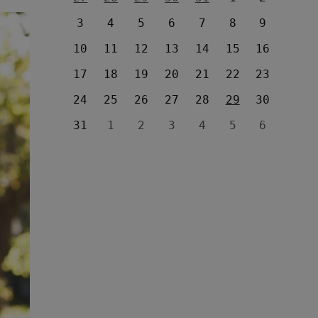
3
4
5
6
7
8
9
10
11
12
13
14
15
16
17
18
19
20
21
22
23
24
25
26
27
28
29
30
31
1
2
3
4
5
6