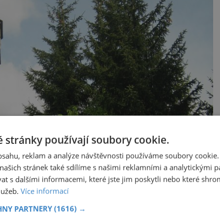
 stránky používají soubory cookie.
obsahu, reklam a analýze návštěvnosti používáme soubory cookie.
ašich stránek také sdílíme s našimi reklamními a analytickými par
 s dalšími informacemi, které jste jim poskytli nebo které shro
služeb.
Více informací
HNY PARTNERY
(1616) →