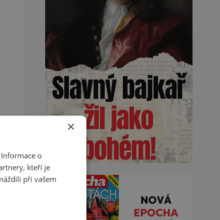
×
 Informace o
tnery, kteří je
máždili při vašem