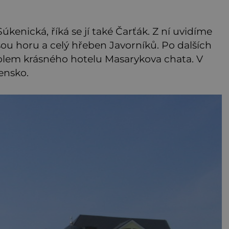
enická, říká se jí také Čarťák. Z ní uvidíme
ou horu a celý hřeben Javorníků. Po dalších
olem krásného hotelu Masarykova chata. V
ensko.