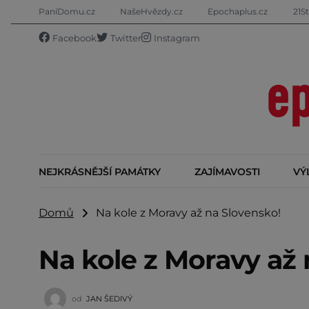
PaníDomu.cz
NašeHvězdy.cz
Epochaplus.cz
21St
Facebook
Twitter
Instagram
NEJKRÁSNĚJŠÍ PAMÁTKY
ZAJÍMAVOSTI
VÝ
Domů
Na kole z Moravy až na Slovensko!
Na kole z Moravy až 
od
JAN ŠEDIVÝ