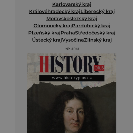
Karlovarský kraj
Královéhradecký kraj
Liberecký kraj
Moravskoslezský kraj
Olomoucký kraj
Pardubický kraj
Plzeňský kraj
Praha
Středočeský kraj
Ústecký kraj
Vysočina
Zlínský kraj
reklama