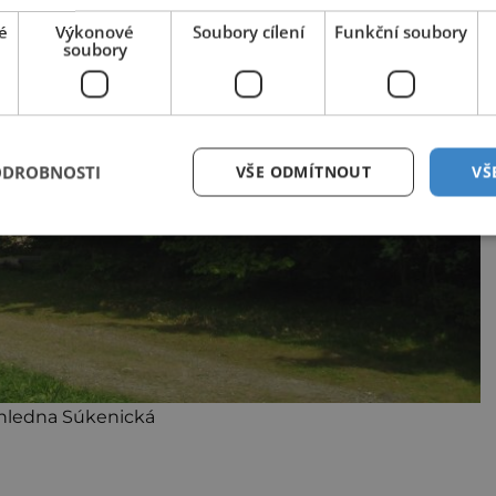
é
Výkonové
Soubory cílení
Funkční soubory
soubory
ODROBNOSTI
VŠE ODMÍTNOUT
VŠ
hledna Súkenická