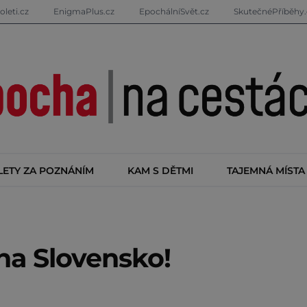
oleti.cz
EnigmaPlus.cz
EpochálníSvět.cz
SkutečnéPříběhy.
LETY ZA POZNÁNÍM
KAM S DĚTMI
TAJEMNÁ MÍSTA
na Slovensko!