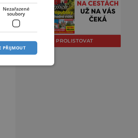
Nezařazené
soubory
PROLISTOVAT
E PŘIJMOUT