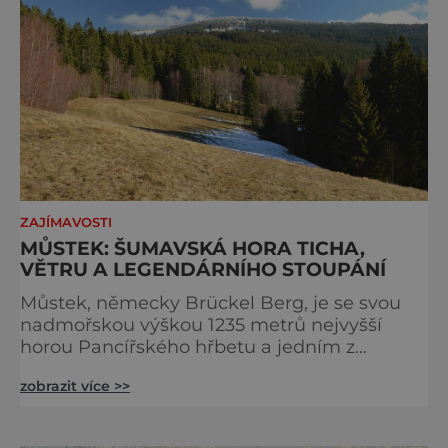
ZAJÍMAVOSTI
MŮSTEK: ŠUMAVSKÁ HORA TICHA,
VĚTRU A LEGENDÁRNÍHO STOUPÁNÍ
Můstek, německy Brückel Berg, je se svou
nadmořskou výškou 1235 metrů nejvyšší
horou Pancířského hřbetu a jedním z
nejcharakterističtějších vrcholů západní
zobrazit více >>
Šumavy. Přestože nestojí v centru hlavních
turistických proudů jako Velký Javor či
Poledník, právě v tom spočívá jeho síla.