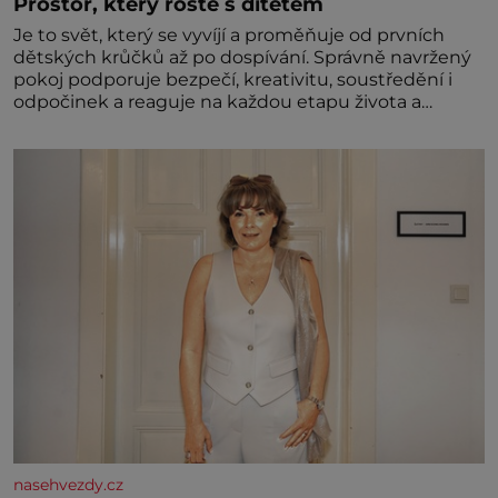
Prostor, který roste s dítětem
Je to svět, který se vyvíjí a proměňuje od prvních
dětských krůčků až po dospívání. Správně navržený
pokoj podporuje bezpečí, kreativitu, soustředění i
odpočinek a reaguje na každou etapu života a
specifické potřeby dítěte. Pro nejmenší je klíčová
jednoduchost, měkkost a bezpečí, proto by pokoj
miminka měl působit především klidně a útulně.
Předškolní věk je
nasehvezdy.cz