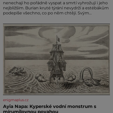
nenechají ho pořádně vyspat a smrtí vyhrožují i jeho
nejbližším. Burian kruté týrání nevydrží a estébákům
podepíše všechno, co po něm chtějí. Svým
podpisem jim potvrdí také to, že na něj během
výslechů nikdo nevyvíjel fyzický ani psychický nátlak.
Syn brněnského řezníka chce být knězem a
enigmaplus.cz
Ayia Napa: Kyperské vodní monstrum s
mírumilovnou povahou