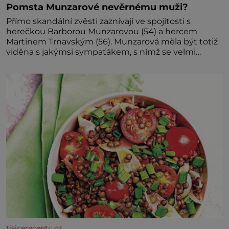
Pomsta Munzarové nevěrnému muži?
Přímo skandální zvěsti zaznívají ve spojitosti s
herečkou Barborou Munzarovou (54) a hercem
Martinem Trnavským (56). Munzarová měla být totiž
viděna s jakýmsi sympaťákem, s nímž se velmi
družně, až d
tisicereceptu.cz