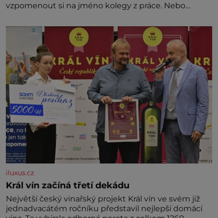
vzpomenout si na jméno kolegy z práce. Nebo
marně v paměti lovíte název knížky, kterou jste
nedávno přečetli. Je to opravdu tak, s věkem jako
kdyby se paměť rozhodla stávkovat. Cvičte
iluxus.cz
Král vín začíná třetí dekádu
Největší český vinařský projekt Král vín ve svém již
jednadvacátém ročníku představil nejlepší domácí