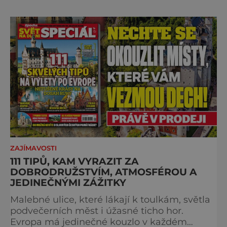
projděte společně s námi historii křížem
krážem. Je 10. dubna roku 49 př. n. l. a na
břehu říčky Rubikon pronáší Gaius Julius
Caesar svou slavnou vě
ZAJÍMAVOSTI
111 TIPŮ, KAM VYRAZIT ZA
DOBRODRUŽSTVÍM, ATMOSFÉROU A
JEDINEČNÝMI ZÁŽITKY
Malebné ulice, které lákají k toulkám, světla
podvečerních měst i úžasné ticho hor.
Evropa má jedinečné kouzlo v každém