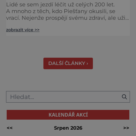
Lidé se sem jezdí léčit už celých 200 let.
A mnoho z těch, kdo Piešťany okusili, se
vrací. Nejenže prospějí svému zdraví, ale užijí
si tu i bohatý společenský život. Když se
zobrazit více >>
řekne slovenské lázně, Piešťany bývají první
volbou. Jejich věhlas je mezinárodní. A není
divu. Město rozprostřené na březích řeky
Váhu je proslulé termálními prameny
DALŠÍ ČLÁNKY ›
KALENDÁŘ AKCÍ
<<
Srpen 2026
>>