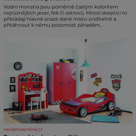
Vodní monstra jsou poměrně častým koloritem
nejrůznějších jezer, řek či ostrovů. Mnozí skeptici to
přikládají hlavně snaze dané místo zviditelnit a
přitáhnout k němu pozornost záhadám
nakloněných turi
rezidenceonline.cz