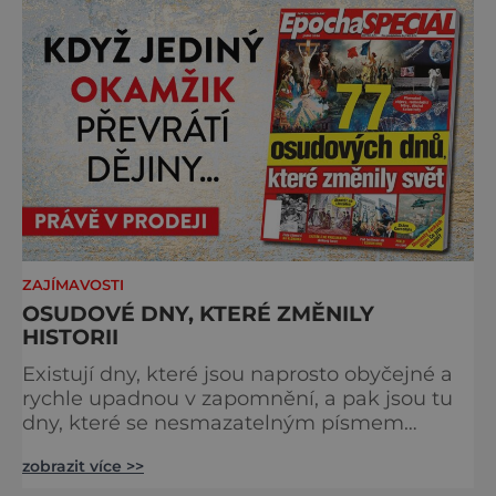
Můstek si dodnes uchovává syrový horský
charakter, klid a zvláštní atmosféru
šumavských hřebenů, kde se střídá hustý les
ZAJÍMAVOSTI
OSUDOVÉ DNY, KTERÉ ZMĚNILY
HISTORII
Existují dny, které jsou naprosto obyčejné a
rychle upadnou v zapomnění, a pak jsou tu
dny, které se nesmazatelným písmem
otisknou do lidské historie, a je jedno, jestli
zobrazit více >>
dojde k významnému objevu nebo děsivé
katastrofě. Vezměte si k ruce kalendář a