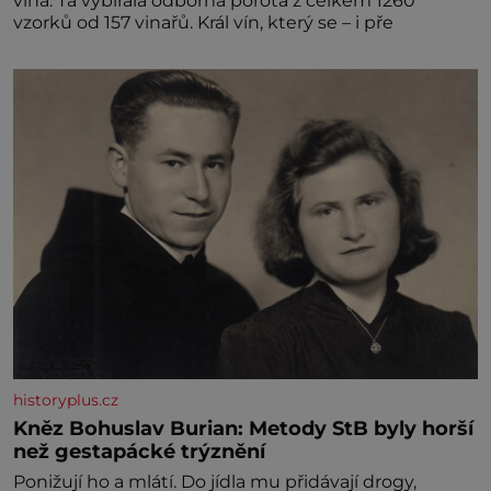
vína. Ta vybírala odborná porota z celkem 1260
vzorků od 157 vinařů. Král vín, který se – i pře
historyplus.cz
Kněz Bohuslav Burian: Metody StB byly horší
než gestapácké trýznění
Ponižují ho a mlátí. Do jídla mu přidávají drogy,