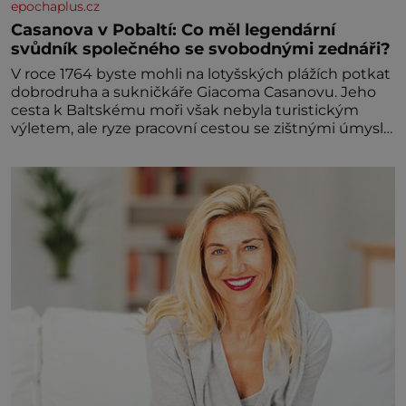
epochaplus.cz
Casanova v Pobaltí: Co měl legendární
svůdník společného se svobodnými zednáři?
V roce 1764 byste mohli na lotyšských plážích potkat
dobrodruha a sukničkáře Giacoma Casanovu. Jeho
cesta k Baltskému moři však nebyla turistickým
výletem, ale ryze pracovní cestou se zištnými úmysly.
Jaký cíl Casanova sledoval, když se například
procházel uličkami lotyšské Rigy? Casanova v Pobaltí
kontaktoval tamní zednářské lóže. Nebyl v této
oblasti žádným nováčkem, protože do zednářské