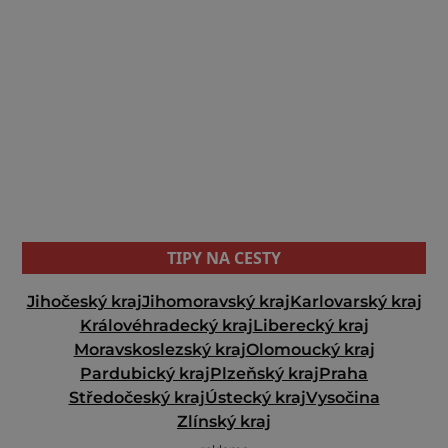
TIPY NA CESTY
Jihočeský kraj
Jihomoravský kraj
Karlovarský kraj
Královéhradecký kraj
Liberecký kraj
Moravskoslezský kraj
Olomoucký kraj
Pardubický kraj
Plzeňský kraj
Praha
Středočeský kraj
Ústecký kraj
Vysočina
Zlínský kraj