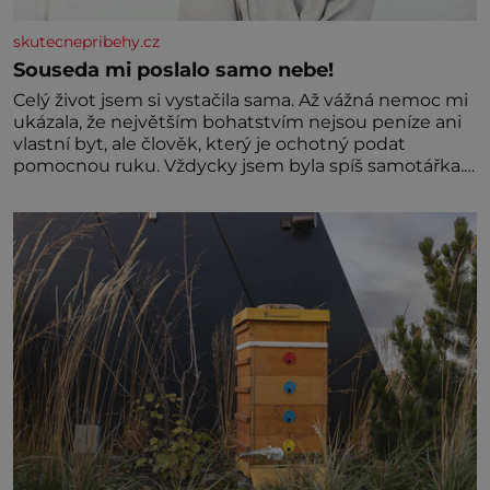
skutecnepribehy.cz
Souseda mi poslalo samo nebe!
Celý život jsem si vystačila sama. Až vážná nemoc mi
ukázala, že největším bohatstvím nejsou peníze ani
vlastní byt, ale člověk, který je ochotný podat
pomocnou ruku. Vždycky jsem byla spíš samotářka.
Nepotřebovala jsem kolem sebe partu kamarádek
ani partnera. Stačily mi knihy, práce a hlavně klid.
Hned po studiích jsem odešla z rodného města,