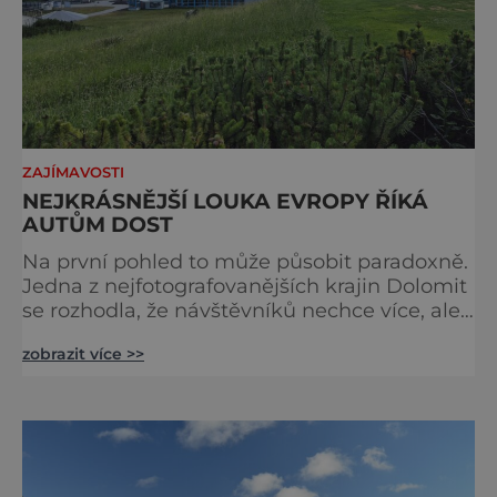
ZAJÍMAVOSTI
NEJKRÁSNĚJŠÍ LOUKA EVROPY ŘÍKÁ
AUTŮM DOST
Na první pohled to může působit paradoxně.
Jedna z nejfotografovanějších krajin Dolomit
se rozhodla, že návštěvníků nechce více, ale
méně. Alpe di Siusi, největší vysokohorská
zobrazit více >>
louka v Evropě, zavádí od léta 2026 nová
pravidla příjezdu, která mají jediný cíl –
zachovat místo, kvůli němuž sem lidé
přijíždějí. Nejde o boj proti turistům. Jde o
ochranu krajiny, která už nechce být obětí
vlastního úspě