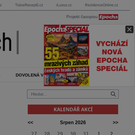
cz
TisíceReceptů.cz
iLuxus.cz
RezidenceOnline.cz
Projekt časopisu
×
A
DOVOLENÁ V ZAHRANIČÍ
KALENDÁŘ AKCÍ
KALENDÁŘ AKCÍ
<<
Srpen 2026
>>
27
28
29
30
31
1
2