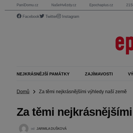
PaníDomu.cz
NašeHvězdy.cz
Epochaplus.cz
21St
Facebook
Twitter
Instagram
NEJKRÁSNĚJŠÍ PAMÁTKY
ZAJÍMAVOSTI
V
Domů
Za těmi nejkrásnějšími výhledy naší země
Za těmi nejkrásnějším
od
JARMILA DUŠKOVÁ