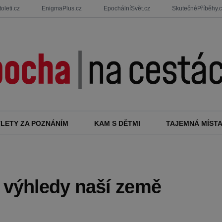
oleti.cz
EnigmaPlus.cz
EpochálníSvět.cz
SkutečnéPříběhy.
ÝLETY ZA POZNÁNÍM
KAM S DĚTMI
TAJEMNÁ MÍST
i výhledy naší země