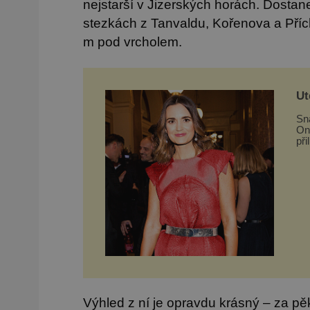
nejstarší v Jizerských horách. Dostan
stezkách z Tanvaldu, Kořenova a Příc
m pod vrcholem.
Ut
Sn
On
při
je
On
na
Výhled z ní je opravdu krásný – za p