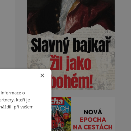
×
 Informace o
tnery, kteří je
máždili při vašem