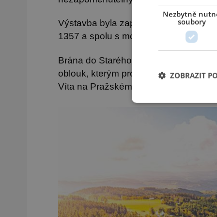
Nezbytně nutn
soubory
Výstavba byla započata záhy po polo
1357 a spolu s mostem ji nechal vybud
Brána do Starého Města pražského, b
oblouk, kterým procházeli čeští král
ZOBRAZIT P
Víta na Pražském hradě.