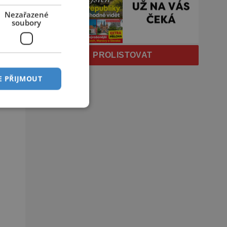
Nezařazené
soubory
PROLISTOVAT
E PŘIJMOUT