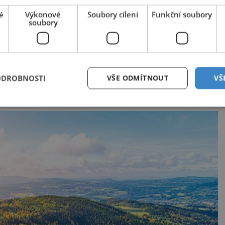
é
Výkonové
Soubory cílení
Funkční soubory
soubory
žení základního kamene Karlova mostu v roce
ovat podle návrhu Petra Parléře císař Karel IV.
yla koncipována zároveň jako symbolický vítězný
ové na své korunovační cestě městem do chrámu sv.
ODROBNOSTI
VŠE ODMÍTNOUT
VŠ