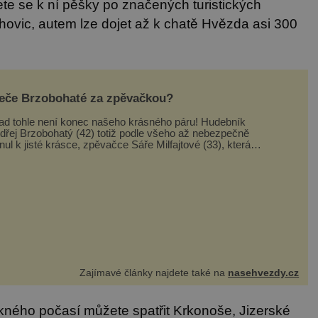
ete se k ní pěšky po značených turistických
hovic, autem lze dojet až k chatě Hvězda asi 300
eče Brzobohaté za zpěvačkou?
ad tohle není konec našeho krásného páru! Hudebník
dřej Brzobohatý (42) totiž podle všeho až nebezpečně
lnul k jisté krásce, zpěvačce Sáře Milfajtové (33), která
dnou byla hostem v pořadu Inkognito, kde Ondřej účinkuje.
dřej Brzobohatý (42). Hned po natáčení prý za ní přišel s
bídkou, ž
Zajímavé články najdete také na
nasehvezdy.cz
ěkného počasí můžete spatřit Krkonoše, Jizerské