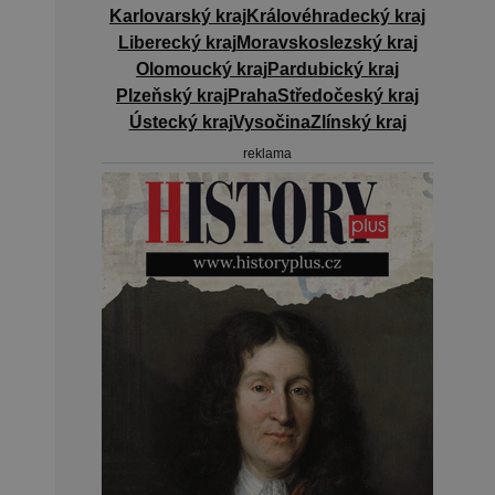
Karlovarský kraj
Královéhradecký kraj
Liberecký kraj
Moravskoslezský kraj
Olomoucký kraj
Pardubický kraj
Plzeňský kraj
Praha
Středočeský kraj
Ústecký kraj
Vysočina
Zlínský kraj
reklama