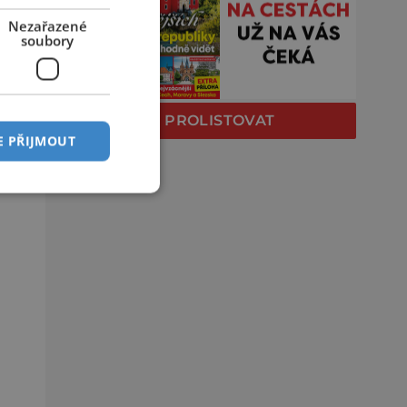
Nezařazené
soubory
PROLISTOVAT
E PŘIJMOUT