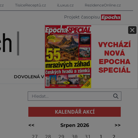
cz
TisíceReceptů.cz
iLuxus.cz
RezidenceOnline.cz
Projekt časopisu
×
DOVOLENÁ V ZAHRANIČÍ
KALENDÁŘ AKCÍ
KALENDÁŘ AKCÍ
<<
Srpen 2026
>>
27
28
29
30
31
1
2