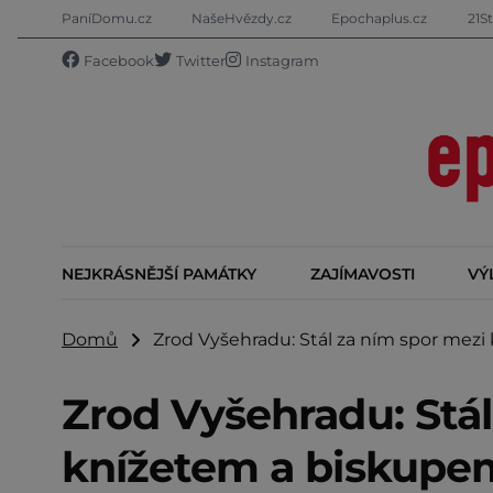
PaníDomu.cz
NašeHvězdy.cz
Epochaplus.cz
21St
Facebook
Twitter
Instagram
NEJKRÁSNĚJŠÍ PAMÁTKY
ZAJÍMAVOSTI
VÝ
Domů
Zrod Vyšehradu: Stál za ním spor mezi
Zrod Vyšehradu: Stál
knížetem a biskupe