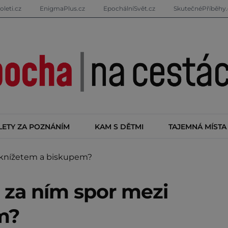
oleti.cz
EnigmaPlus.cz
EpochálníSvět.cz
SkutečnéPříběhy.
LETY ZA POZNÁNÍM
KAM S DĚTMI
TAJEMNÁ MÍSTA
 knížetem a biskupem?
 za ním spor mezi
m?