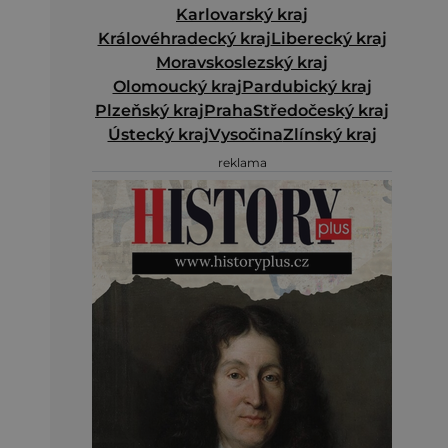
Karlovarský kraj
Královéhradecký kraj
Liberecký kraj
Moravskoslezský kraj
Olomoucký kraj
Pardubický kraj
Plzeňský kraj
Praha
Středočeský kraj
Ústecký kraj
Vysočina
Zlínský kraj
reklama