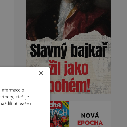
×
 Informace o
tnery, kteří je
máždili při vašem