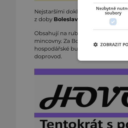
a v
Nezbytně nutn
soubory
ZOBRAZIT P
Nejstaršími doklady o existenci s
z doby
Boleslava II.
(asi 932–999) 
Obsahují na rubu nápis „Viszegrád c
mincovny. Za Boleslavů tu kromě ní
hospodářské budovy, především stá
doprovod.