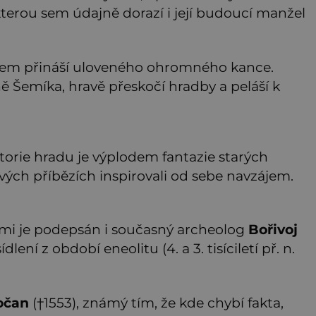
 kterou sem údajně dorazí i její budoucí manžel
azem přináší uloveného ohromného kance.
Šemíka, hravě přeskočí hradby a peláší k
torie hradu je výplodem fantazie starých
svých příbězích inspirovali od sebe navzájem.
mi je podepsán i současný archeolog
Bořivoj
dlení z období eneolitu (4. a 3. tisíciletí př. n.
očan
(†1553), známý tím, že kde chybí fakta,