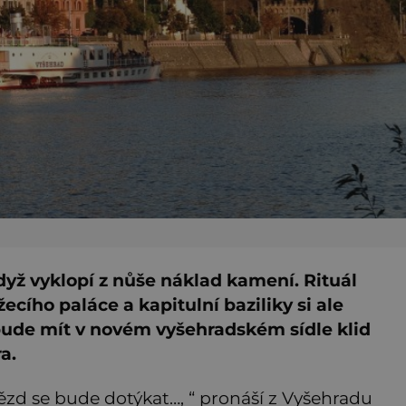
dyž vyklopí z nůše náklad kamení. Rituál
cího paláce a kapitulní baziliky si ale
k bude mít v novém vyšehradském sídle klid
a.
vězd se bude dotýkat…, “ pronáší z Vyšehradu