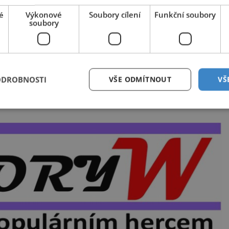
ti
é
Výkonové
Soubory cílení
Funkční soubory
soubory
ODROBNOSTI
VŠE ODMÍTNOUT
VŠ
Zajímavé články najdete také na
nasehvezdy.cz
tředověkého Vyšehradu jsou denáry pocházející
a
Boleslava III.
(asi 965–1037).
ivitas“, prokazatelně tedy pocházejí ze zdejší
 stává knížecí dvorec, který obklopují
je pro koně a sruby určené pro vojenský