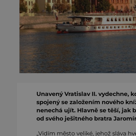
Unavený Vratislav II. vydechne, k
spojený se založením nového kníže
nenechá ujít. Hlavně se těší, ja
od svého ješitného bratra Jaromír
„Vidím město veliké, jehož sláva h