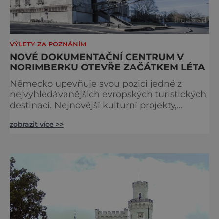
VÝLETY ZA POZNÁNÍM
NOVÉ DOKUMENTAČNÍ CENTRUM V
NORIMBERKU OTEVŘE ZAČÁTKEM LÉTA
Německo upevňuje svou pozici jedné z
nejvyhledávanějších evropských turistických
destinací. Nejnovější kulturní projekty,
otevření inovativních muzeí a velkolepé
zobrazit více >>
rekonstrukce historických památek přitahují
návštěvníky z celého světa. V nadcházejících
měsících se zde propojí kultura, historie i
moderní zážitky do jedinečné nabídky
turistických míst – přinášíme jejich výběr. Po
přibližně pětileté