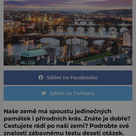
Sdílet na Facebooku
Sdílet na Twitteru
Naše země má spoustu jedinečných
památek i přírodních krás. Znáte je dobře?
Cestujete rádi po naší zemi? Podrobte své
znalosti zábavnému testu deseti otázek.