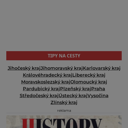
TIPY NA CESTY
Jihočeský kraj
Jihomoravský kraj
Karlovarský kraj
Královéhradecký kraj
Liberecký kraj
Moravskoslezský kraj
Olomoucký kraj
Pardubický kraj
Plzeňský kraj
Praha
Středočeský kraj
Ústecký kraj
Vysočina
Zlínský kraj
reklama