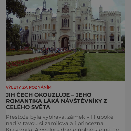
VÝLETY ZA POZNÁNÍM
JIH ČECH OKOUZLUJE – JEHO
ROMANTIKA LÁKÁ NÁVŠTĚVNÍKY Z
CELÉHO SVĚTA
Přestože byla vybíravá, zámek v Hluboké
nad Vltavou si zamilovala i princezna
Krasomila. A vy dopadnete úplně stejně. Je