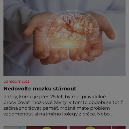
panidomu.cz
Nedovolte mozku stárnout
Každý, komu je přes 25 let, by měl pravidelně
procvičovat mozkové závity. V tomto období se totiž
začíná zhoršovat paměť. Možná máte problém
vzpomenout si na jméno kolegy z práce. Nebo
marně v paměti lovíte název knížky, kterou jste
nedávno přečetli. Je to opravdu tak, s věkem jako