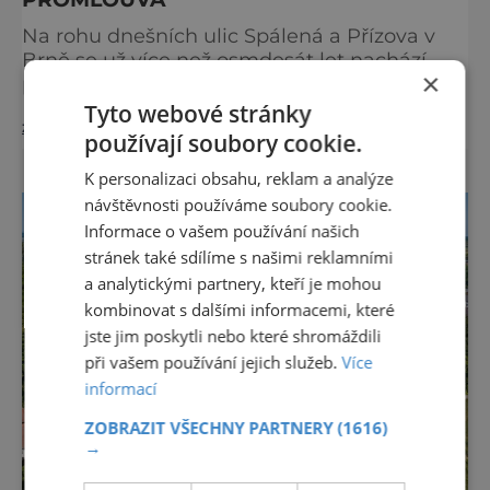
Na rohu dnešních ulic Spálená a Přízova v
Brně se už více než osmdesát let nachází
×
prázdná parcela. Jen málokdo z
kolemjdoucích tuší, že právě zde stála jedna
Tyto webové stránky
zobrazit více >>
z největších synagog v českých zemích –
používají soubory cookie.
monumentální stavba, která byla po
K personalizaci obsahu, reklam a analýze
desetiletí symbolem sebevědomé a
prosperující židovské komunity. Brněnská
návštěvnosti používáme soubory cookie.
Velká synagoga byla slavnostně otevřena v
Informace o vašem používání našich
roce 1856, v době, kdy se město proměňovalo
stránek také sdílíme s našimi reklamními
v p
a analytickými partnery, kteří je mohou
kombinovat s dalšími informacemi, které
jste jim poskytli nebo které shromáždili
při vašem používání jejich služeb.
Více
informací
ZOBRAZIT VŠECHNY PARTNERY
(1616)
→