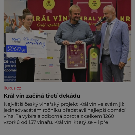
kdyby se paměť rozhodla stávkovat. Cvičte
iluxus.cz
Král vín začíná třetí dekádu
Největší český vinařský projekt Král vín ve svém již
jednadvacátém ročníku představil nejlepší domácí
vína. Ta vybírala odborná porota z celkem 1260
vzorků od 157 vinařů. Král vín, který se – i pře