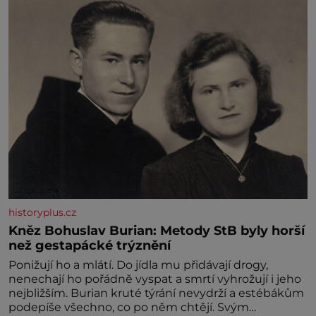
historyplus.cz
Kněz Bohuslav Burian: Metody StB byly horší
než gestapácké trýznění
Ponižují ho a mlátí. Do jídla mu přidávají drogy,
nenechají ho pořádně vyspat a smrtí vyhrožují i jeho
nejbližším. Burian kruté týrání nevydrží a estébákům
podepíše všechno, co po něm chtějí. Svým