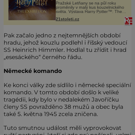
Pražské Letňany se na půl roku
proměnily v malý kus kouzelnického
světa. Výstava Harry Potter™: The
Exhibition přivezla do Česka
21stoleti.cz
originální filmové kostýmy a rekvizity,
Bradavice, Hagridovu chýši i uč
Pak začalo jedno z nejtemnějších období
hradu, jehož kouzlu podlehl i říšský vedoucí
SS Heinrich Himmler. Hodlal tu zřídit i hrad
„esesáckého“ černého řádu.
Německé komando
Ke konci války zde sídlilo i německé speciální
komando. V tomto období došlo k veliké
tragédii, kdy bylo v nedalekém Javoříčku
členy SS povražděno 38 mužů a obec byla
také 5. května 1945 zcela zničena.
Tuto smutnou událost měli vyprovokovat