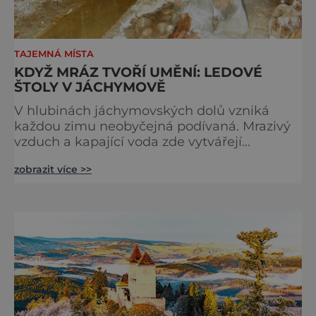
TAJEMNÁ MÍSTA
KDYŽ MRÁZ TVOŘÍ UMĚNÍ: LEDOVÉ
ŠTOLY V JÁCHYMOVĚ
V hlubinách jáchymovských dolů vzniká
každou zimu neobyčejná podívaná. Mrazivý
vzduch a kapající voda zde vytvářejí
fascinující ledové útvary připomínající
zobrazit více >>
křišťálové sochy. Toto jedinečné „ledové
království“ však s příchodem jara rychle mizí
– a zůstávají po něm jen fotografie a
vzpomínky. Zima dokáže v přírodě vytvářet n