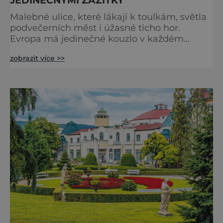
Malebné ulice, které lákají k toulkám, světla
podvečerních měst i úžasné ticho hor.
Evropa má jedinečné kouzlo v každém
období. Nové číslo Světa na dlani Speciál vás
zobrazit více >>
zve na cestu plnou inspirace, dobrodružství i
romantiky. Přinášíme vám 111 skvělých tipů,
kam vyrazit. Objevte krásu Evropy v celé její
podobě. Města s neopakovatelnou
atmosférou Vydejte se s námi na prohlídku
měst, která patří k