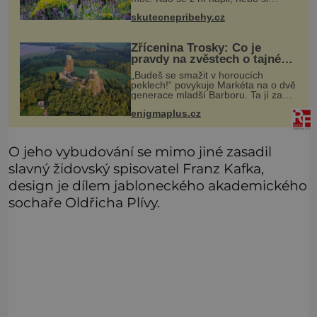
natrhal bylinky kolem, tomu se
skutecnepribehy.cz
ulevilo. Ráda vzpomínám na své
dětství a na studánku, která se u
Zřícenina Trosky: Co je
pravdy na zvěstech o tajné
chodbě?
„Budeš se smažit v horoucích
peklech!“ povykuje Markéta na o dvě
generace mladší Barboru. Ta jí za
chvíli slovní palbu opětuje. První je
enigmaplus.cz
zarytá katolička, druhá přesvědčená
kališnice. A každá z nich s
O jeho vybudování se mimo jiné zasadil
slavný židovský spisovatel Franz Kafka,
design je dílem jabloneckého akademického
sochaře Oldřicha Plívy.