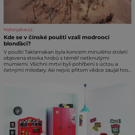
historyplus.cz
Kde se v čínské poušti vzali modroocí
blonďáci?
V poušti Taklamakan byla koncem minulého století
objevena stovka hrobů s téměř netknutými
mumiemi. Všichni mrtví byli pohřbeni s úctou a
četnými milodary. Asi nejvíc přitom vědce zaujal hrob
tříměsíčního chlapečka s modrou filcovou čapkou, z
níž se draly blonďaté vlásky. Fakt, že jsou těla
dávných lidí nesmírně dobře zachovalá, přičítají
odborníci zdejším klimatickým podmínkám. Sucho,
prosolené písky a extrémně