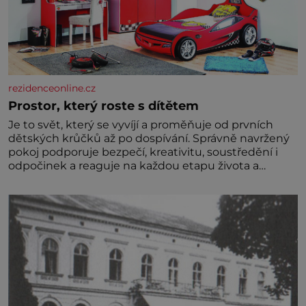
rezidenceonline.cz
Prostor, který roste s dítětem
Je to svět, který se vyvíjí a proměňuje od prvních
dětských krůčků až po dospívání. Správně navržený
pokoj podporuje bezpečí, kreativitu, soustředění i
odpočinek a reaguje na každou etapu života a
specifické potřeby dítěte. Pro nejmenší je klíčová
jednoduchost, měkkost a bezpečí, proto by pokoj
miminka měl působit především klidně a útulně.
Předškolní věk je