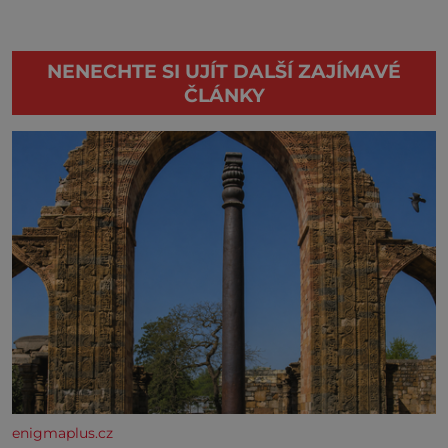
NENECHTE SI UJÍT DALŠÍ ZAJÍMAVÉ
ČLÁNKY
enigmaplus.cz