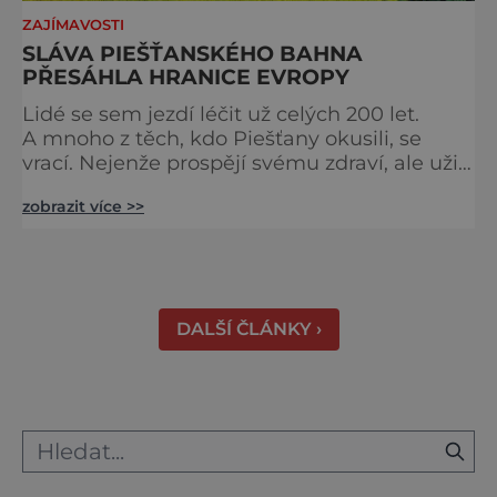
ZAJÍMAVOSTI
SLÁVA PIEŠŤANSKÉHO BAHNA
PŘESÁHLA HRANICE EVROPY
Lidé se sem jezdí léčit už celých 200 let.
A mnoho z těch, kdo Piešťany okusili, se
vrací. Nejenže prospějí svému zdraví, ale užijí
si tu i bohatý společenský život. Když se
zobrazit více >>
řekne slovenské lázně, Piešťany bývají první
volbou. Jejich věhlas je mezinárodní. A není
divu. Město rozprostřené na březích řeky
Váhu je proslulé termálními prameny
DALŠÍ ČLÁNKY ›