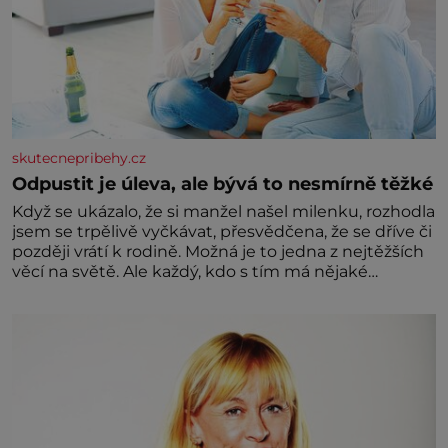
skutecnepribehy.cz
Odpustit je úleva, ale bývá to nesmírně těžké
Když se ukázalo, že si manžel našel milenku, rozhodla
jsem se trpělivě vyčkávat, přesvědčena, že se dříve či
později vrátí k rodině. Možná je to jedna z nejtěžších
věcí na světě. Ale každý, kdo s tím má nějaké
zkušenosti, se zapřísahá, že pokud odpustíte,
znatelně se vám uleví. Když se ke mně doneslo, že si
manžel pořídil milenku,