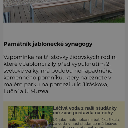
Památník jablonecké synagogy
Vzpomínka na tři stovky židovských rodin,
které v Jablonci žily před vypuknutím 2.
světové války, má podobu nenápadného
kamenného pomníku, který naleznete v
malém parku na pomezí ulic Jiráskova,
Luční a U Muzea.
Léčivá voda z naší studánky
mě zase postavila na nohy
Už jako malé holce mi babička říkala,
že voda v naší studánce má léčivou
moc. Kdo se z ní napil, nebo si