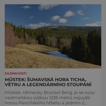
zachovat místo, kvůli němuž sem lidé
přijíždějí. Nejde o boj proti turistům. Jde o
ochranu krajiny, která už nechce být obětí
vlastního úspě
ZAJÍMAVOSTI
MŮSTEK: ŠUMAVSKÁ HORA TICHA,
VĚTRU A LEGENDÁRNÍHO STOUPÁNÍ
Můstek, německy Brückel Berg, je se svou
nadmořskou výškou 1235 metrů nejvyšší
horou Pancířského hřbetu a jedním z