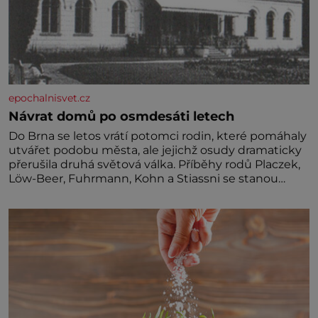
epochalnisvet.cz
Návrat domů po osmdesáti letech
Do Brna se letos vrátí potomci rodin, které pomáhaly
utvářet podobu města, ale jejichž osudy dramaticky
přerušila druhá světová válka. Příběhy rodů Placzek,
Löw-Beer, Fuhrmann, Kohn a Stiassni se stanou
jednou z hlavních dramaturgických linií festivalu
židovské kultury ŠTETL FEST 2026. Některé návraty
nejsou jednoduché. Místa, která si člověk pamatuje z
rodinných vyprávění, už dávno