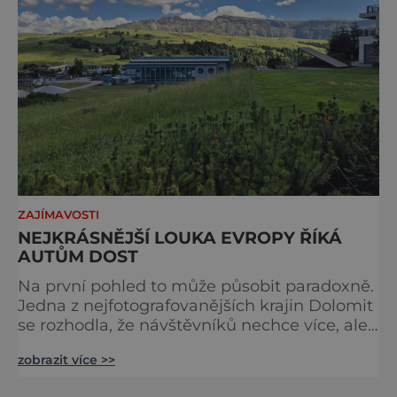
ZAJÍMAVOSTI
NEJKRÁSNĚJŠÍ LOUKA EVROPY ŘÍKÁ
AUTŮM DOST
Na první pohled to může působit paradoxně.
Jedna z nejfotografovanějších krajin Dolomit
se rozhodla, že návštěvníků nechce více, ale
méně. Alpe di Siusi, největší vysokohorská
zobrazit více >>
louka v Evropě, zavádí od léta 2026 nová
pravidla příjezdu, která mají jediný cíl –