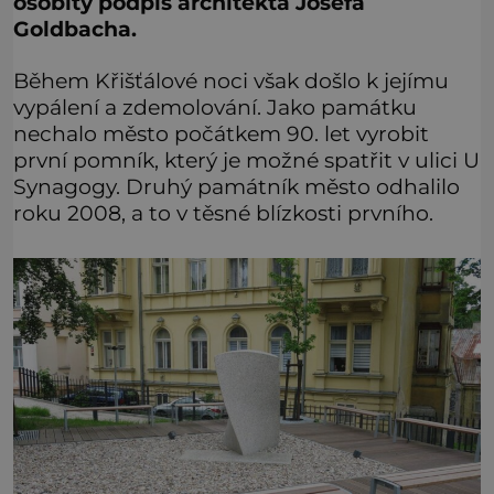
osobitý podpis architekta Josefa
Goldbacha.
Během Křišťálové noci však došlo k jejímu
vypálení a zdemolování. Jako památku
nechalo město počátkem 90. let vyrobit
první pomník, který je možné spatřit v ulici U
Synagogy. Druhý památník město odhalilo
roku 2008, a to v těsné blízkosti prvního.