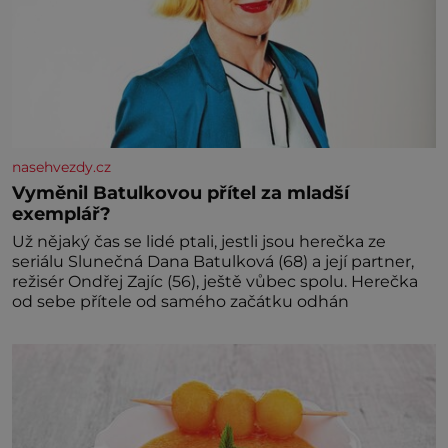
nasehvezdy.cz
Vyměnil Batulkovou přítel za mladší
exemplář?
Už nějaký čas se lidé ptali, jestli jsou herečka ze
seriálu Slunečná Dana Batulková (68) a její partner,
režisér Ondřej Zajíc (56), ještě vůbec spolu. Herečka
od sebe přítele od samého začátku odhán