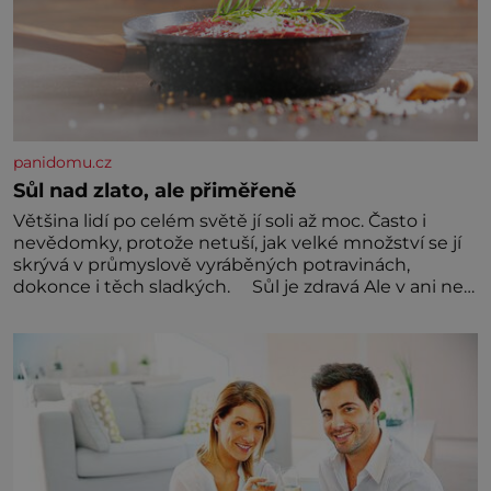
panidomu.cz
Sůl nad zlato, ale přiměřeně
Většina lidí po celém světě jí soli až moc. Často i
nevědomky, protože netuší, jak velké množství se jí
skrývá v průmyslově vyráběných potravinách,
dokonce i těch sladkých. Sůl je zdravá Ale v ani ne
třetinovém množství, než je pro většinu populace
běžné. Její základní složky– sodík a chlór – jsou
zásadní pro správné hospodaření