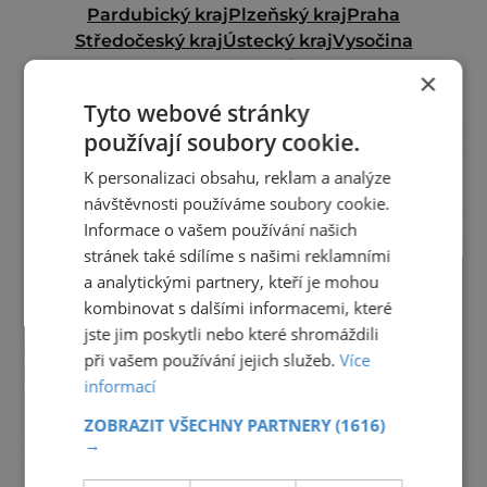
Pardubický kraj
Plzeňský kraj
Praha
Středočeský kraj
Ústecký kraj
Vysočina
Zlínský kraj
×
reklama
Tyto webové stránky
používají soubory cookie.
K personalizaci obsahu, reklam a analýze
návštěvnosti používáme soubory cookie.
Informace o vašem používání našich
stránek také sdílíme s našimi reklamními
a analytickými partnery, kteří je mohou
kombinovat s dalšími informacemi, které
jste jim poskytli nebo které shromáždili
při vašem používání jejich služeb.
Více
informací
ZOBRAZIT VŠECHNY PARTNERY
(1616)
→