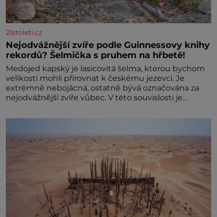
21stoleti.cz
Nejodvážnější zvíře podle Guinnessovy knihy
rekordů? Šelmička s pruhem na hřbetě!
Medojed kapský je lasicovitá šelma, kterou bychom
velikostí mohli přirovnat k českému jezevci. Je
extrémně nebojácná, ostatně bývá označována za
nejodvážnější zvíře vůbec. V této souvislosti je
dokonc