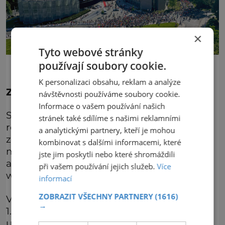
×
Tyto webové stránky
používají soubory cookie.
K personalizaci obsahu, reklam a analýze
Ze světa filmu
návštěvnosti používáme soubory cookie.
Informace o vašem používání našich
Stejně jako v uplynulých letech, se i 63.
stránek také sdílíme s našimi reklamními
ročník populárního Zlínského festivalu
a analytickými partnery, kteří je mohou
zaměří na propojování generací. Hlavním
kombinovat s dalšími informacemi, které
motivem bude nejen oslava československé
jste jim poskytli nebo které shromáždili
animace, ale i představení skandinávských
při vašem používání jejich služeb.
Více
web seriálů pro mladé.
informací
ZOBRAZIT VŠECHNY PARTNERY
(1616)
Výjimečná podívaná se odehraje v termínu
→
1.–7. června 2023. Zároveň se již poosmé
uskuteční také Festivalový půlmaratón,