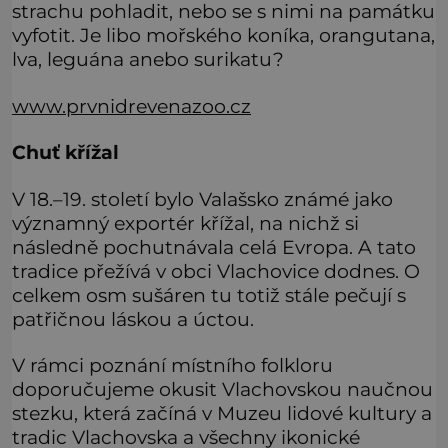
strachu pohladit, nebo se s nimi na památku
vyfotit. Je libo mořského koníka, orangutana,
lva, leguána anebo surikatu?
www.prvnidrevenazoo.cz
Chuť křížal
V 18.–19. století bylo Valašsko známé jako
významný exportér křížal, na nichž si
následně pochutnávala celá Evropa. A tato
tradice přežívá v obci Vlachovice dodnes. O
celkem osm sušáren tu totiž stále pečují s
patřičnou láskou a úctou.
V rámci poznání místního folkloru
doporučujeme okusit Vlachovskou naučnou
stezku, která začíná v Muzeu lidové kultury a
tradic Vlachovska a všechny ikonické