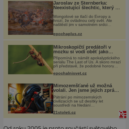
Jaroslav ze Šternberka:
Neexistující šlechtic, který z
Moravy vyžene Mongoly
Mongolové se tlačí do Evropy a
hrozí, že ovládnou celý svět. Ale
naštěstí jim v samotném srdci
Evropy stojí v cestě malé, ale silné
království, které dokáže
epochaplus.cz
dobyvatelské hordy zastavit. Co
nedokáže žá
Mikroskopičtí predátoři v
mozku si vodí oběť jako
loutku
Připomíná to námět apokalyptického
seriálu The Last of Us. A skoro mrazí
při představě, že podobné horory
probíhají v přírodě běžně – s tím
epochalnisvet.cz
rozdílem, že nejde pouze o infekce
parazitickou houbou a že
Mimozemšťané už možná
volali. Jen jsme jejich zprávu
nedokázali rozpoznat
Pátrání po mimozemských
civilizacích se už desítky let
soustředí na hledání
úzkopásmových rádiových signálů,
21stoleti.cz
které by příroda sama vytvořila jen
stěží. Nová studie však naznačuje,
že právě tato strate
Od roku 2005 je proto součástí světového