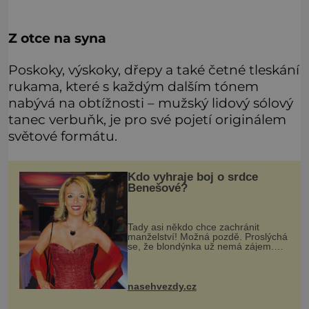
Z otce na syna
Poskoky, výskoky, dřepy a také četné tleskání
rukama, které s každým dalším tónem
nabývá na obtížnosti – mužský lidový sólový
tanec verbuňk, je pro své pojetí originálem
světové formátu.
Kdo vyhraje boj o srdce
Benešové?
Tady asi někdo chce zachránit
manželství! Možná pozdě. Proslýchá
se, že blondýnka už nemá zájem.
Má manžel ještě šanci vše urovnat?
Když se nedávno mluvilo o tom, že si
Tomáš Matonoha (55) velice dobř
nasehvezdy.cz