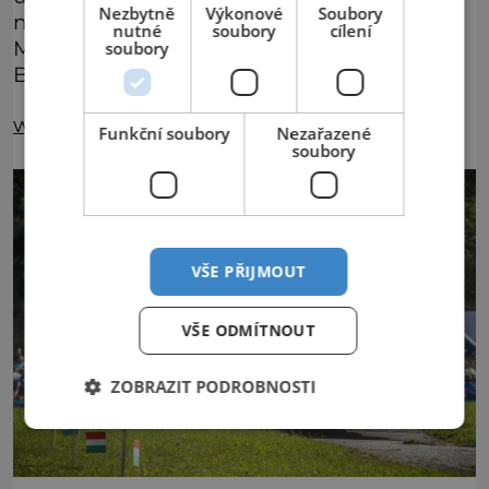
Nezbytně
Výkonové
Soubory
neboli největší běžecký závod na Východní
nutné
soubory
cílení
Moravě, zasazený do jedinečného centra
soubory
Baťovy metropole.
www.zlinfest.cz
Funkční soubory
Nezařazené
soubory
VŠE PŘIJMOUT
VŠE ODMÍTNOUT
ZOBRAZIT PODROBNOSTI