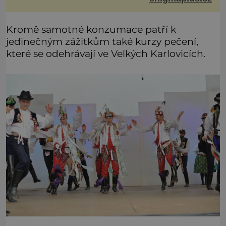
životní formy. Potvrzovat to má i podivný příběh muže
jménem Valiant Thor. Opravdu šlo o mimozem
Kromě samotné konzumace patří k
jedinečným zážitkům také kurzy pečení,
které se odehrávají ve Velkých Karlovicích.