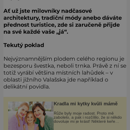
Ať už jste milovníky nadčasové
architektury, tradiční módy anebo dáváte
přednost turistice, zde si zaručeně přijde
na své každé vaše „já“.
Tekutý poklad
Nejvýznamnějším plodem celého regionu je
bezesporu švestka, neboli trnka. Právě z ní se
totiž vyrábí většina místních lahůdek – v
oblasti jižního Valašska jde například o
delikátní povidla.
Kradla mi kytky kvůli mámě
Růže byly moje radost. Proto mě
zabolelo, a pak i rozčílilo, že si někdo
dovoluje mi je krást! Některé keře
jsem měla víc než dvacet let, jiné
jsem dosazovala postupně, když se