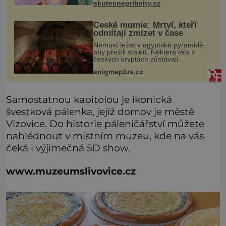
skutecnepribehy.cz
objevila nová odrůda, k
České mumie: Mrtví, kteří
odmítají zmizet v čase
Nemusí ležet v egyptské pyramidě,
aby přežili staletí. Některá těla v
českých kryptách zůstávají
překvapivě zachovalá i stovky let po
enigmaplus.cz
smrti. Nejde přitom o žádné tajemné
balzamování ani o černou magi
Samostatnou kapitolou je ikonická
švestková pálenka, jejíž domov je městě
Vizovice. Do historie páleničářství můžete
nahlédnout v místním muzeu, kde na vás
čeká i výjimečná 5D show.
www.muzeumslivovice.cz