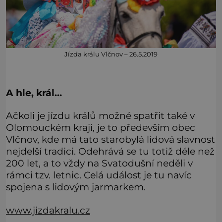
Jízda králu Vlčnov – 26.5.2019
A hle, král…
Ačkoli je jízdu králů možné spatřit také v
Olomouckém kraji, je to především obec
Vlčnov, kde má tato starobylá lidová slavnost
nejdelší tradici. Odehrává se tu totiž déle než
200 let, a to vždy na Svatodušní neděli v
rámci tzv. letnic. Celá událost je tu navíc
spojena s lidovým jarmarkem.
www.jizdakralu.cz