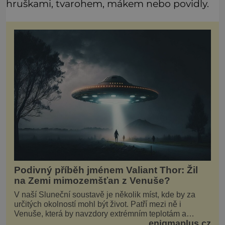
hruškami, tvarohem, mákem nebo povidly.
Podivný příběh jménem Valiant Thor: Žil
na Zemi mimozemšťan z Venuše?
V naší Sluneční soustavě je několik míst, kde by za
určitých okolností mohl být život. Patří mezi ně i
Venuše, která by navzdory extrémním teplotám a
enigmaplus.cz
smrtícímu složení atmosféry teoreticky mohla ukrývat