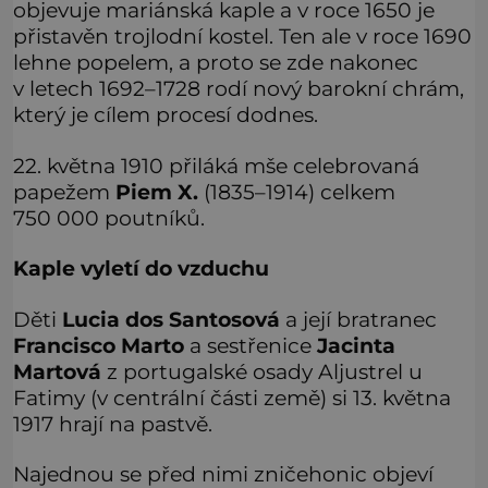
objevuje mariánská kaple a v roce 1650 je
přistavěn trojlodní kostel. Ten ale v roce 1690
lehne popelem, a proto se zde nakonec
v letech 1692–1728 rodí nový barokní chrám,
který je cílem procesí dodnes.
22. května 1910 přiláká mše celebrovaná
papežem
Piem X.
(1835–1914) celkem
750 000 poutníků.
Kaple vyletí do vzduchu
Děti
Lucia dos Santosová
a její bratranec
Francisco Marto
a sestřenice
Jacinta
Martová
z portugalské osady Aljustrel u
Fatimy (v centrální části země) si 13. května
1917 hrají na pastvě.
Najednou se před nimi zničehonic objeví