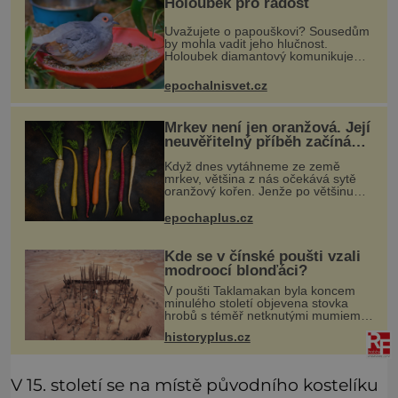
Holoubek pro radost
Uvažujete o papouškovi? Sousedům
by mohla vadit jeho hlučnost.
Holoubek diamantový komunikuje
téměř neslyšitelným pípáním, je
roztomilý a hodí se i pro chovatele
epochalnisvet.cz
začátečníky. Jedná se o nenároč
Mrkev není jen oranžová. Její
neuvěřitelný příběh začíná
fialovou barvou
Když dnes vytáhneme ze země
mrkev, většina z nás očekává sytě
oranžový kořen. Jenže po většinu
své historie je mrkev všechno
možné, jen ne oranžová. Je fialová,
epochaplus.cz
žlutá, bílá, někdy dokonce téměř
černá.
Kde se v čínské poušti vzali
modroocí blonďáci?
V poušti Taklamakan byla koncem
minulého století objevena stovka
hrobů s téměř netknutými mumiemi.
Všichni mrtví byli pohřbeni s úctou a
historyplus.cz
četnými milodary. Asi nejvíc přitom
vědce zaujal hrob tříměsíčn
V 15. století se na místě původního kostelíku