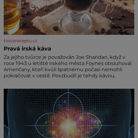
tisicereceptu.cz
Pravá irská káva
Za jejího tvůrce je považován Joe Sharidan, když v
roce 1943 u letiště irského města Foynes obsluhoval
Američany, kteří kvůli špatnému počasí nemohli
pokračovat v cestě. Povzbudil je tehdy kávou,