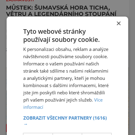
MŮSTEK: ŠUMAVSKÁ HORA TICHA,
VĚTRU A LEGENDÁRNÍHO STOUPÁNÍ
×
Můstek, německy Brückel Berg, je se svou
Tyto webové stránky
nadmořskou výškou 1235 metrů nejvyšší
horou Pancířského hřbetu a jedním z
používají soubory cookie.
nejcharakterističtějších vrcholů západní
K personalizaci obsahu, reklam a analýze
zobrazit více >>
Šumavy. Přestože nestojí v centru hlavních
návštěvnosti používáme soubory cookie.
turistických proudů jako Velký Javor či
Informace o vašem používání našich
Poledník, právě v tom spočívá jeho síla.
Můstek si dodnes uchovává syrový horský
stránek také sdílíme s našimi reklamními
charakter, klid a zvláštní atmosféru
a analytickými partnery, kteří je mohou
šumavských hřebenů, kde se střídá hustý les
kombinovat s dalšími informacemi, které
jste jim poskytli nebo které shromáždili
při vašem používání jejich služeb.
Více
informací
ZOBRAZIT VŠECHNY PARTNERY
(1616)
→