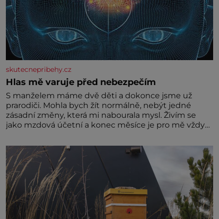
skutecnepribehy.cz
Hlas mě varuje před nebezpečím
S manželem máme dvě děti a dokonce jsme už
prarodiči. Mohla bych žít normálně, nebýt jedné
zásadní změny, která mi nabourala mysl. Živím se
jako mzdová účetní a konec měsíce je pro mě vždy
velice psychicky náročným obdobím. Od té chvíle, co
máme vnoučata, mi dcera čím dál častěji volá o
pomoc, co se hlídání týče. Dalo by se