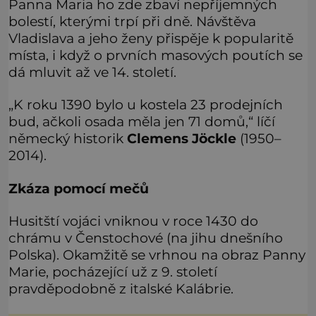
Panna Maria ho zde zbaví nepříjemných
bolestí, kterými trpí při dně. Návštěva
Vladislava a jeho ženy přispěje k popularitě
místa, i když o prvních masových poutích se
dá mluvit až ve 14. století.
„K roku 1390 bylo u kostela 23 prodejních
bud, ačkoli osada měla jen 71 domů,“ líčí
německý historik
Clemens Jöckle
(1950–
2014).
Zkáza pomocí mečů
Husitští vojáci vniknou v roce 1430 do
chrámu v Čenstochové (na jihu dnešního
Polska). Okamžitě se vrhnou na obraz Panny
Marie, pocházející už z 9. století
pravděpodobně z italské Kalábrie.