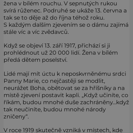
žena v bílém rouchu. V sepnutých rukou
svírá růženec. Podruhé se ukáže 13. června a
tak se to děje až do října téhož roku.
S každým dalším zjevením se o dámu zajímá
stále víc a víc zvědavců.
Když se objeví 13. září 1917, přichází si ji
prohlédnout už 20 000 lidí. Žena v bílém
předá dětem poselství.
Lidé mají mít úctu k neposkvrněnému srdci
Panny Marie, co nejčastěji se modlit,
neurážet Boha, obětovat se za hříšníky a na
místě zjevení postavit kapli. „Když učiníte, co
říkám, budou mnohé duše zachráněny…když
tak neučiníte, budou mnohé národy
zničeny“.
V roce 1919 skutečně vzniká v místech, kde