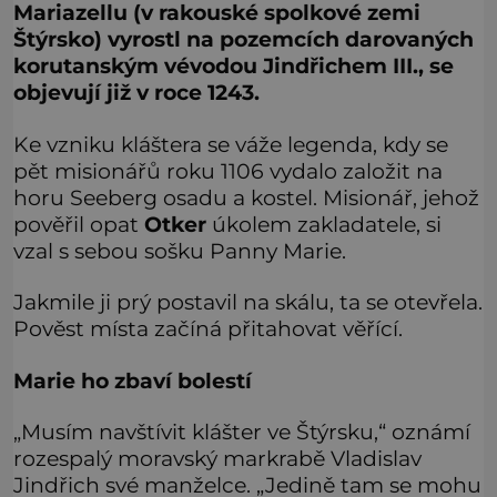
Mariazellu (v rakouské spolkové zemi
Štýrsko) vyrostl na pozemcích darovaných
korutanským vévodou Jindřichem III., se
objevují již v roce 1243.
Ke vzniku kláštera se váže legenda, kdy se
pět misionářů roku 1106 vydalo založit na
horu Seeberg osadu a kostel. Misionář, jehož
pověřil opat
Otker
úkolem zakladatele, si
vzal s sebou sošku Panny Marie.
Jakmile ji prý postavil na skálu, ta se otevřela.
Pověst místa začíná přitahovat věřící.
Marie ho zbaví bolestí
„Musím navštívit klášter ve Štýrsku,“ oznámí
rozespalý moravský markrabě Vladislav
Jindřich své manželce. „Jedině tam se mohu