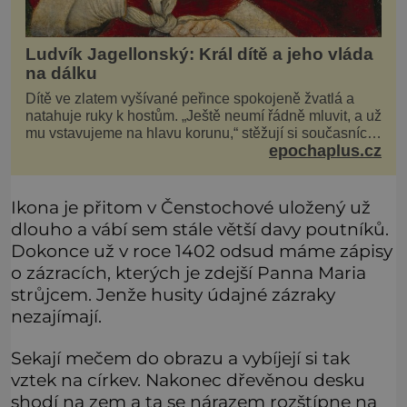
Ludvík Jagellonský: Král dítě a jeho vláda
na dálku
Dítě ve zlatem vyšívané peřince spokojeně žvatlá a
natahuje ruky k hostům. „Ještě neumí řádně mluvit, a už
mu vstavujeme na hlavu korunu,“ stěžují si současníci,
epochaplus.cz
pro které je k neuvěření, že droboučký princ se dnes
stal králem. Otázka za milion, na niž by všichni,
zejména stárnoucí a nemocný král Vl
Ikona je přitom v Čenstochové uložený už
dlouho a vábí sem stále větší davy poutníků.
Dokonce už v roce 1402 odsud máme zápisy
o zázracích, kterých je zdejší Panna Maria
strůjcem. Jenže husity údajné zázraky
nezajímají.
Sekají mečem do obrazu a vybíjejí si tak
vztek na církev. Nakonec dřevěnou desku
shodí na zem a ta se nárazem rozštípne na