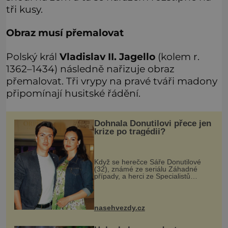
tři kusy.
Obraz musí přemalovat
Polský král
Vladislav II. Jagello
(kolem r.
1362–1434) následně nařizuje obraz
přemalovat. Tři vrypy na pravé tváři madony
připomínají husitské řádění.
Dohnala Donutilovi přece jen
krize po tragédii?
Když se herečce Sáře Donutilové
(32), známé ze seriálu Záhadné
případy, a herci ze Specialistů
Martinu Donutilovi (35) narodil mrtvý
syn Matyáš, jako by je to ještě
semklo. A pak se jim narodil syn E
nasehvezdy.cz