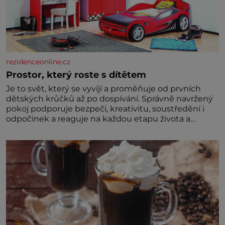
rezidenceonline.cz
Prostor, který roste s dítětem
Je to svět, který se vyvíjí a proměňuje od prvních
dětských krůčků až po dospívání. Správně navržený
pokoj podporuje bezpečí, kreativitu, soustředění i
odpočinek a reaguje na každou etapu života a
specifické potřeby dítěte. Pro nejmenší je klíčová
jednoduchost, měkkost a bezpečí, proto by pokoj
miminka měl působit především klidně a útulně.
Předškolní věk je