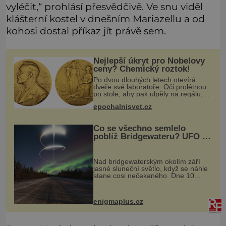
vyléčit,“ prohlásí přesvědčivě. Ve snu viděl
klášterní kostel v dnešním Mariazellu a od
kohosi dostal příkaz jít právě sem.
Nejlepší úkryt pro Nobelovy
ceny? Chemický roztok!
Po dvou dlouhých letech otevírá
dveře své laboratoře. Oči prolétnou
po stole, aby pak ulpěly na regálu,
kde se nachází všemožné látky.
epochalnisvet.cz
Hledá žluto-oranžovou tekutinu,
jakmile ji zahlédne, nesmírně se
Co se všechno semlelo
poblíž Bridgewateru? UFO na
obloze, monstra v bažinách!
Nad bridgewaterským okolím září
jasné sluneční světlo, když se náhle
stane cosi nečekaného. Dne 10.
května roku 1760 v deset hodin
dopoledne zde dojde k vůbec
prvnímu historicky doloženému
enigmaplus.cz
přeletu UFO