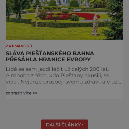
ZAJÍMAVOSTI
SLÁVA PIEŠŤANSKÉHO BAHNA
PŘESÁHLA HRANICE EVROPY
Lidé se sem jezdí léčit už celých 200 let.
A mnoho z těch, kdo Piešťany okusili, se
vrací. Nejenže prospějí svému zdraví, ale užijí
si tu i bohatý společenský život. Když se
zobrazit více >>
řekne slovenské lázně, Piešťany bývají první
volbou. Jejich věhlas je mezinárodní. A není
divu. Město rozprostřené na březích řeky
Váhu je proslulé termálními prameny
DALŠÍ ČLÁNKY ›