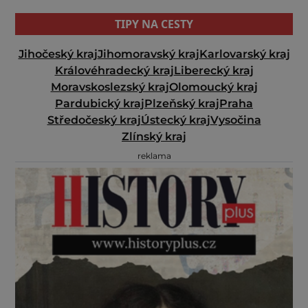
TIPY NA CESTY
Jihočeský kraj
Jihomoravský kraj
Karlovarský kraj
Královéhradecký kraj
Liberecký kraj
Moravskoslezský kraj
Olomoucký kraj
Pardubický kraj
Plzeňský kraj
Praha
Středočeský kraj
Ústecký kraj
Vysočina
Zlínský kraj
reklama