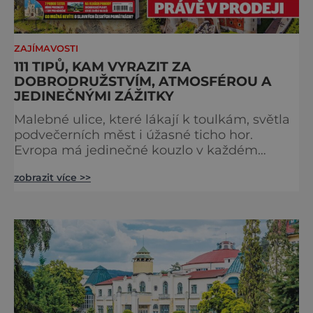
ZAJÍMAVOSTI
111 TIPŮ, KAM VYRAZIT ZA
DOBRODRUŽSTVÍM, ATMOSFÉROU A
JEDINEČNÝMI ZÁŽITKY
Malebné ulice, které lákají k toulkám, světla
podvečerních měst i úžasné ticho hor.
Evropa má jedinečné kouzlo v každém
období. Nové číslo Světa na dlani Speciál vás
zobrazit více >>
zve na cestu plnou inspirace, dobrodružství i
romantiky. Přinášíme vám 111 skvělých tipů,
kam vyrazit. Objevte krásu Evropy v celé její
podobě. Města s neopakovatelnou
atmosférou Vydejte se s námi na prohlídku
měst, která patří k