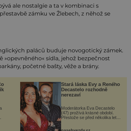
vá ale nostalgie a ta v kombinaci s
 přestavbě zámku ve Žlebech, z něhož se
anglických paláců buduje novogotický zámek.
 »opevněného« sídla, jehož bezpečnost
arkány, početné bašty, věže a brány.
Co
Stará láska Evy a Reného
ík
Decastelo rozhodně
nerezaví
a
Moderátorka Eva Decastelo
(47) prožívá krásné období.
Přestože se před několika lety s
manželem Reném Decastelem
šak
(52) rozešli a každý se vydal
nasehvezdy.cz