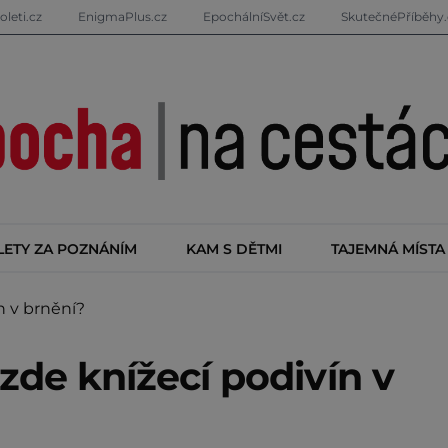
oleti.cz
EnigmaPlus.cz
EpochálníSvět.cz
SkutečnéPříběhy.
LETY ZA POZNÁNÍM
KAM S DĚTMI
TAJEMNÁ MÍSTA
n v brnění?
 zde knížecí podivín v