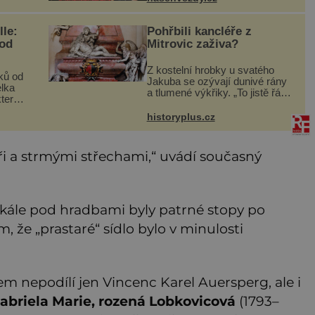
, ale
vlastní cestou, osud je znovu
svedl dohromady. Dnes tvoří
le:
Pohřbili kancléře z
 od
Mitrovic zaživa?
Z kostelní hrobky u svatého
ků od
Jakuba se ozývají dunivé rány
elka
a tlumené výkřiky. „To jistě řádí
která
duch,“ myslí si pověrčiví lidé.
ení to
Ani za dvě kopy grošů by se
historyplus.cz
abelka
nikdo neodvážil podzemní
e a
hrobku otevřít a její p
kýři a strmými střechami,“ uvádí současný
kále pod hradbami byly patrné stopy po
, že „prastaré“ sídlo bylo v minulosti
m nepodílí jen Vincenc Karel Auersperg, ale i
abriela Marie, rozená Lobkovicová
(1793–