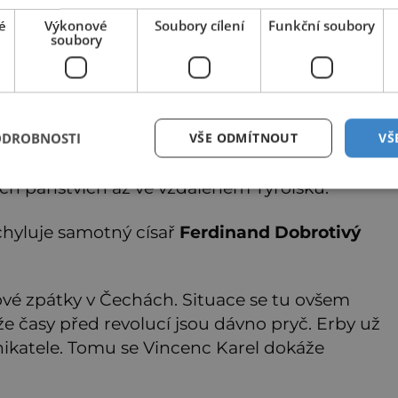
ysi omezen jen na Amazonii, nyní se však, poté co prošel
etickými změnami, díky kterým je silnější, šíří po celé
é
Výkonové
Soubory cílení
Funkční soubory
erice a první případy se objevily už i v Evropě. Máme se
soubory
t? Virus oropouche (čti oropuče), jak se odborně nazývá,
 až do
Zajímavé články najdete také na
21stoleti.cz
ipravené si srovnat s vrchností účty.
ODROBNOSTI
VŠE ODMÍTNOUT
VŠ
prchá na Žleby, které se před vzbouřenci dají
ých panstvích až ve vzdáleném Tyrolsku.
chyluje samotný císař
Ferdinand Dobrotivý
gové zpátky v Čechách. Situace se tu ovšem
že časy před revolucí jsou dávno pryč. Erby už
nikatele. Tomu se Vincenc Karel dokáže