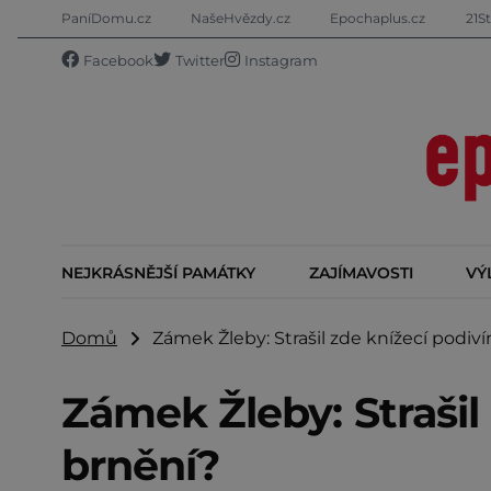
PaníDomu.cz
NašeHvězdy.cz
Epochaplus.cz
21St
Facebook
Twitter
Instagram
NEJKRÁSNĚJŠÍ PAMÁTKY
ZAJÍMAVOSTI
VÝ
Domů
Zámek Žleby: Strašil zde knížecí podiví
Zámek Žleby: Strašil
brnění?