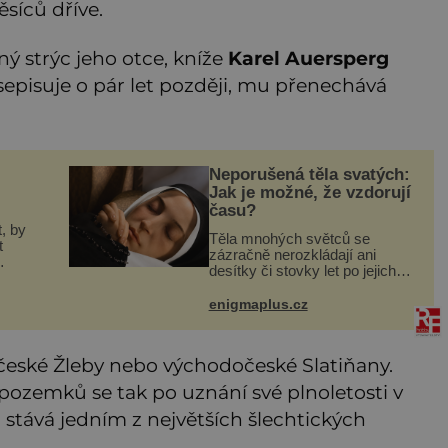
síců dříve.
 strýc jeho otce, kníže
Karel Auersperg
u sepisuje o pár let později, mu přenechává
Neporušená těla svatých:
Jak je možné, že vzdorují
času?
, by
Těla mnohých světců se
t
zázračně nerozkládají ani
desítky či stovky let po jejich
smrti, ačkoliv na nich často
máte
nebylo provedeno balzamování
enigmaplus.cz
a
či jiné pokusy o konzervaci.
bo
Neporušené ostatky bývají
považo
očeské Žleby nebo východočeské Slatiňany.
ozemků se tak po uznání své plnoletosti v
stává jedním z největších šlechtických