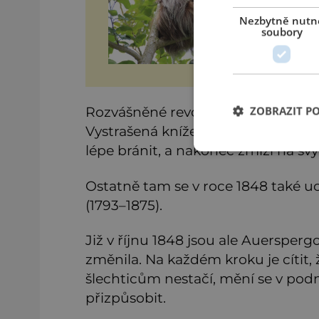
kd
gen
Nezbytně nutn
Am
soubory
bá
byl
Rozvášněné revoluční gardy jsou př
ZOBRAZIT P
Vystrašená knížecí rodina nejprve 
lépe bránit, a nakonec zmizí na sv
Ostatně tam se v roce 1848 také u
(1793–1875).
Již v říjnu 1848 jsou ale Auersper
změnila. Na každém kroku je cítit, 
šlechticům nestačí, mění se v pod
přizpůsobit.