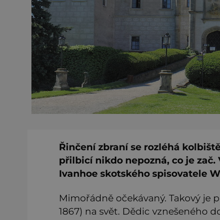
Řinčení zbraní se rozléhá kolbiště
přilbicí nikdo nepozná, co je za
Ivanhoe skotského spisovatele Wa
Mimořádně očekávaný. Takový je 
1867) na svět. Dědic vznešeného d