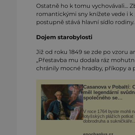
Ostatně ho k tomu vychovávali… Zbý
romantickými sny knížete vede i k
postupně stává hlavní sídlo rodiny.
Dojem starobylosti
Již od roku 1849 se zde po vzoru 
„Přestavba mu dodala ráz mohutně
chránily mocné hradby, příkopy a p
Casanova v Pobaltí: 
měl legendární svůdn
společného se
svobodnými zednáři?
V roce 1764 byste mohli n
lotyšských plážích potkat
dobrodruha a sukničkáře
Giacoma Casanovu. Jeho
cesta k Baltskému moři v
epochaplus.cz