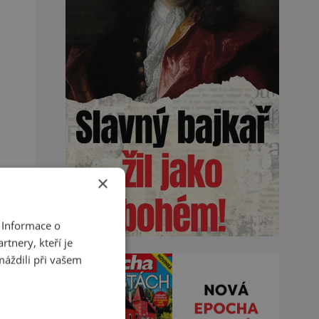
×
 Informace o
tnery, kteří je
máždili při vašem