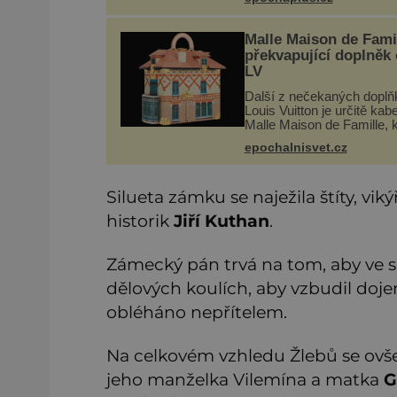
nebyla turistickým výletem
ryze pracovní cestou se
zištnými úmysly.
Malle Maison de Famil
překvapující doplněk
LV
Další z nečekaných doplň
Louis Vuitton je určitě kab
Malle Maison de Famille, 
zaujme na první pohled. N
epochalnisvet.cz
každodenní doplněk ani k
na párty, ale symbol tradic
bohaté histor
Silueta zámku se naježila štíty, vi
historik
Jiří Kuthan
.
Zámecký pán trvá na tom, aby ve s
dělových koulích, aby vzbudil dojem
obléháno nepřítelem.
Na celkovém vzhledu Žlebů se ovše
jeho manželka Vilemína a matka
G