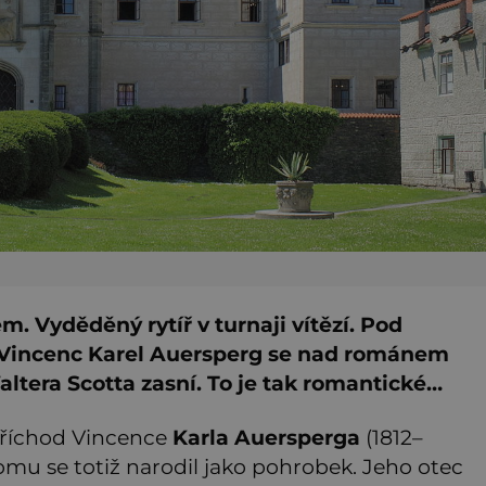
m. Vyděděný rytíř v turnaji vítězí. Pod
č. Vincenc Karel Auersperg se nad románem
ltera Scotta zasní. To je tak romantické…
příchod Vincence
Karla Auersperga
(1812–
omu se totiž narodil jako pohrobek. Jeho otec