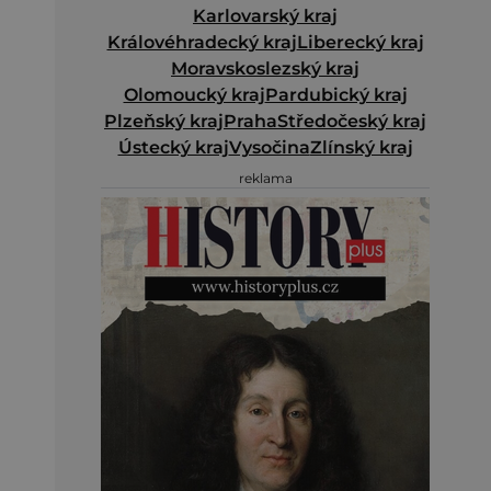
Karlovarský kraj
Královéhradecký kraj
Liberecký kraj
Moravskoslezský kraj
Olomoucký kraj
Pardubický kraj
Plzeňský kraj
Praha
Středočeský kraj
Ústecký kraj
Vysočina
Zlínský kraj
reklama