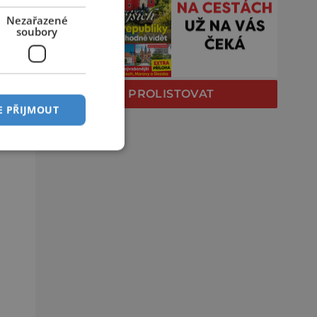
Nezařazené
soubory
PROLISTOVAT
E PŘIJMOUT