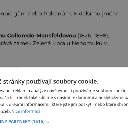
enbergům nebo Rohanům. K dalšímu jmění
nu Colloredo-Mansfeldovou
(1826–1898),
dostává zámek Zelená Hora u Nepomuku v
ozývá se v polovině června 1848 ve
 stránky používají soubory cookie.
g, jinak císařský komoří, právě dlí s rodinou
obsahu, reklam a analýze návštěvnosti používáme soubory cookie.
í bouře přelije z Prahy i na venkov.
ašich stránek také sdílíme s našimi reklamními a analytickými par
 s dalšími informacemi, které jste jim poskytli nebo které shro
služeb.
Více informací
bezpečná lenochodí horečka dorazila do
HNY PARTNERY
(1616) →
ropy, lenochodi jsou v tom ale nevinně!
hadný virus, označovaný jako „lenochodí horečka“ byl