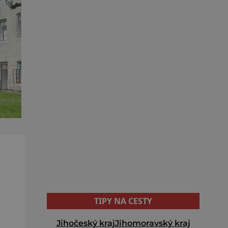
TIPY NA CESTY
Jihočeský kraj
Jihomoravský kraj