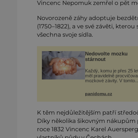
Vincenc Nepomuk zemřel o pět mě
Novorozeně záhy adoptuje bezdětný
(1750–1822), a ve své závěti, ktero
všechna svoje sídla.
Nedovolte mozku
stárnout
Každý, komu je přes 25 let
měl pravidelně procvičova
mozkové závity. V tomto
období se totiž začíná
zhoršovat paměť. Možná 
panidomu.cz
problém vzpomenout si n
jméno kolegy z práce. Ne
marně v paměti
K těm nejdůležitějším patří střed
Díky několika šikovným nákupům p
roce 1832 Vincenc Karel Auersperg 
vlastníků půdy v Čechách.