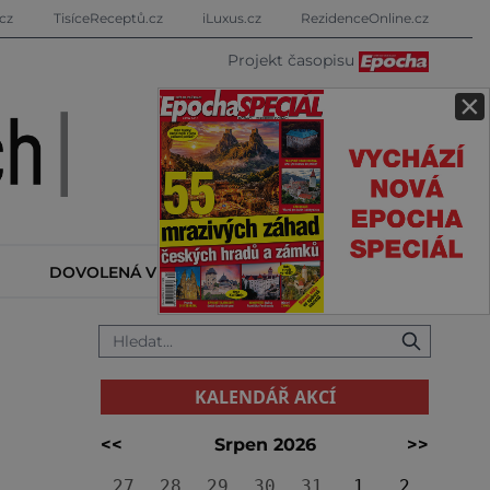
cz
TisíceReceptů.cz
iLuxus.cz
RezidenceOnline.cz
Projekt časopisu
×
DOVOLENÁ V ZAHRANIČÍ
KALENDÁŘ AKCÍ
KALENDÁŘ AKCÍ
<<
Srpen 2026
>>
27
28
29
30
31
1
2