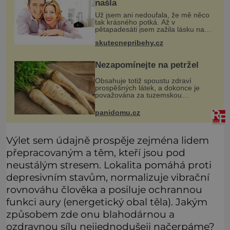
našla
Už jsem ani nedoufala, že mě něco
tak krásného potká. Až v
pětapadesáti jsem zažila lásku na
první pohled. Poprvé jsem se
skutecnepribehy.cz
vdávala, když mi bylo dvacet. Oba
jsme byli mladí a byl to tak říkajíc
sňatek
Nezapomínejte na petržel
Obsahuje totiž spoustu zdraví
prospěšných látek, a dokonce je
považována za tuzemskou
superpotravinu. Zázrak plný
vitaminů V petrželi najdete vitaminy
panidomu.cz
B1, B2, B3, B6, provitamin A, vitamin
E a
Výlet sem údajně prospěje zejména lidem
přepracovaným a těm, kteří jsou pod
neustálým stresem. Lokalita pomáhá proti
depresivním stavům, normalizuje vibrační
rovnováhu člověka a posiluje ochrannou
funkci aury (energetický obal těla). Jakým
způsobem zde onu blahodárnou a
ozdravnou sílu nejjednodušeji načerpáme?