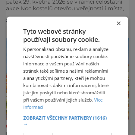
pátek 29. května 2026 se v rámci celostátní
akce Noc kostelů otevřou veřejnosti i místa,
která běžně zůstávají skrytá. Jedním z
zobrazit více >>
×
nejzajímavějších bude bezesporu Husův
sbor Církve československé husitské v
Tyto webové stránky
Chebu (Vrbenského 14), který letos nabídne
používají soubory cookie.
večer plný historie, hudby, tajemství i
dobrodružství pro malé i velké návštěvníky.
K personalizaci obsahu, reklam a analýze
Málokdo ví, že dnešní kos
návštěvnosti používáme soubory cookie.
Informace o vašem používání našich
stránek také sdílíme s našimi reklamními
a analytickými partnery, kteří je mohou
kombinovat s dalšími informacemi, které
jste jim poskytli nebo které shromáždili
při vašem používání jejich služeb.
Více
informací
ZOBRAZIT VŠECHNY PARTNERY
(1616)
→
NEJKRÁSNĚJŠÍ PAMÁTKY
PRAŽSKÝ HRAD, KTERÝ OKOUZLIL I