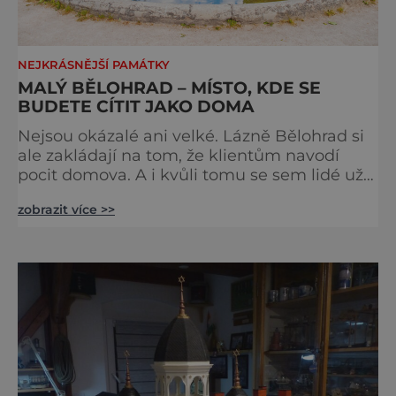
NEJKRÁSNĚJŠÍ PAMÁTKY
MALÝ BĚLOHRAD – MÍSTO, KDE SE
BUDETE CÍTIT JAKO DOMA
Nejsou okázalé ani velké. Lázně Bělohrad si
ale zakládají na tom, že klientům navodí
pocit domova. A i kvůli tomu se sem lidé už
zhruba 130 let rádi vracejí. Nejsou tu obří
zobrazit více >>
lázeňské koncerty ani velkolepé akce.
Dokonce tu nenajdete ani pravou kolonádu.
Ne že by tu nebyla. Ale mnoho lidí si jí
nevšimne, ani se jí kolonáda vlastně neříká.
Je to pro