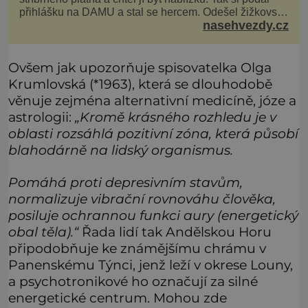
přihlášku na DAMU a stal se hercem. Odešel žižkovský
nasehvezdy.cz
matador, který všude rozdával humor, i když jemu
samotnému do smíchu zrovna nebylo. Do poslední
chvíle bojoval hlavně svým optimismem a vti
Ovšem jak upozorňuje spisovatelka Olga
Krumlovská (*1963), která se dlouhodobě
věnuje zejména alternativní medicíně, józe a
astrologii:
„Kromě krásného rozhledu je v
oblasti rozsáhlá pozitivní zóna, která působí
blahodárně na lidský organismus.
Pomáhá proti depresivním stavům,
normalizuje vibrační rovnováhu člověka,
posiluje ochrannou funkci aury (energetický
obal těla).“
Řada lidí tak Andělskou Horu
připodobňuje ke známějšímu chrámu v
Panenskému Týnci, jenž leží v okrese Louny,
a psychotronikové ho označují za silné
energetické centrum. Mohou zde