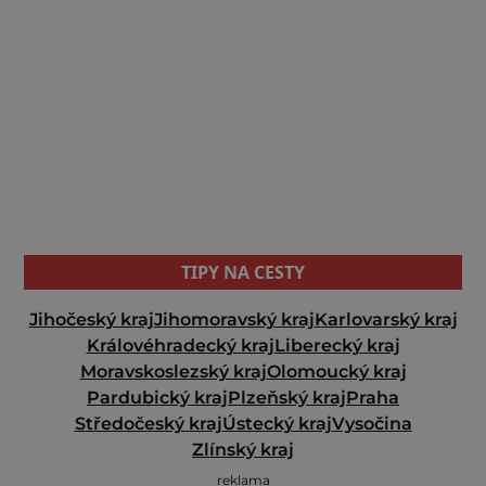
TIPY NA CESTY
Jihočeský kraj
Jihomoravský kraj
Karlovarský kraj
Královéhradecký kraj
Liberecký kraj
Moravskoslezský kraj
Olomoucký kraj
Pardubický kraj
Plzeňský kraj
Praha
Středočeský kraj
Ústecký kraj
Vysočina
Zlínský kraj
reklama