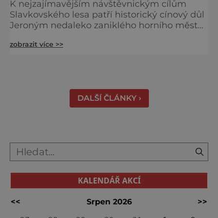
K nejzajímavějším návštěvnickým cílům
Slavkovského lesa patří historický cínový důl
Jeroným nedaleko zaniklého horního města
Čistá. Dolovat se v něm začalo už ve
zobrazit více >>
středověku. Národní kulturní památka je
dnes přístupná veřejnosti a hojně
vyhledávaná turisty, kteří si zde mohou učinit
poměrně konkrétní představu o namáhavé
práci tehdejších horníků. [gallery
DALŠÍ ČLÁNKY ›
ids="91631,91630,91632,91633,91634,91635,9
KALENDÁŘ AKCÍ
<<
Srpen 2026
>>