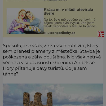
zbarvení? Nakolik jsou pravdivé
Krása mi v mládí otevírala
dveře
Na to, že o mě opačné pohlaví má
zájem, jsem byla zvyklá. Jen jsem
nějak nepočítala s tím, že to jednou
skončí a já zůstanu úplně sama.
Když mi bylo dvacet, rychle jsem
skutecnepribehy.cz
zjistila, že se svět usmívá mno
Spekuluje se však, že za vše mohl vítr, který
sem přenesl plameny z městečka. Stavba je
poškozena a záhy opuštěna. Nic však netrvá
věčně a v současnosti zřícenina Andělské
Hory přitahuje davy turistů. Co je sem
táhne?