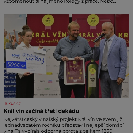
vzpomenout si na jméno kolegy z práce. Nebo
marně v paměti lovíte název knížky, kterou jste
nedávno přečetli. Je to opravdu tak, s věkem jako
kdyby se paměť rozhodla stávkovat. Cvičte
iluxus.cz
Král vín začíná třetí dekádu
Největší český vinařský projekt Král vín ve svém již
jednadvacátém ročníku představil nejlepší domácí
vína. Ta vybírala odborná porota z celkem 1260