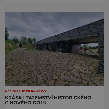
města se tak více než symbolicky vrátil
židovský svatostánek. Autorem modelu je
Bohuslav Karban z Aše. Připomeňme si nyní
některé události spojené s touto významnou
stavbou. [gallery ids="917
NEJKRÁSNĚJŠÍ PAMÁTKY
KRÁSA I TAJEMSTVÍ HISTORICKÉHO
CÍNOVÉHO DOLU