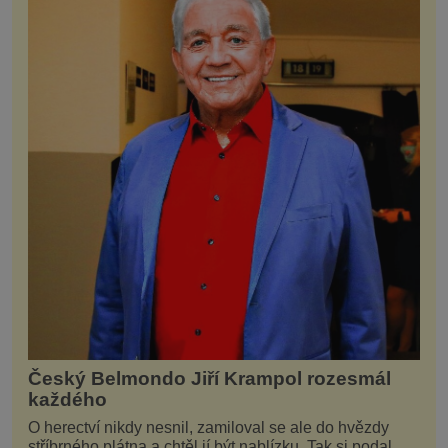
Český Belmondo Jiří Krampol rozesmál
každého
O herectví nikdy nesnil, zamiloval se ale do hvězdy
stříbrného plátna a chtěl jí být nablízku. Tak si podal