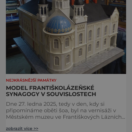
NEJKRÁSNĚJŠÍ PAMÁTKY
MODEL FRANTIŠKOLÁZEŇSKÉ
SYNAGOGY V SOUVISLOSTECH
Dne 27. ledna 2025, tedy v den, kdy si
připomínáme oběti šoa, byl na vernisáži v
Městském muzeu ve Františkových Lázních
představen model synagogy, která byla
zobrazit více >>
nacisty zničena v roce 1938. Do lázeňského