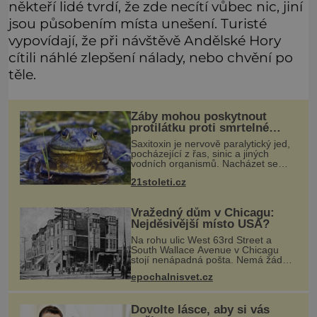
někteří lidé tvrdí, že zde necítí vůbec nic, jiní
jsou působením místa unešení. Turisté
vypovídají, že při návštěvě Andělské Hory
cítili náhlé zlepšení nálady, nebo chvění po
těle.
Žáby mohou poskytnout
protilátku proti smrtelné
otravě měkkýši
Saxitoxin je nervově paralytický jed,
pocházející z řas, sinic a jiných
vodních organismů. Nacházet se
však může i v lidmi konzumovaných
21stoleti.cz
mlžích, jako jsou ústřice nebo slávky.
K příznakům otravy patří
Vražedný dům v Chicagu:
Nejděsivější místo USA?
Na rohu ulic West 63rd Street a
South Wallace Avenue v Chicagu
stojí nenápadná pošta. Nemá žádný
speciální nápis ani pamětní desku. A
epochalnisvet.cz
přesto prý místní zaměstnanci neradi
chodí do sklepa. Právě tady t
Dovolte lásce, aby si vás