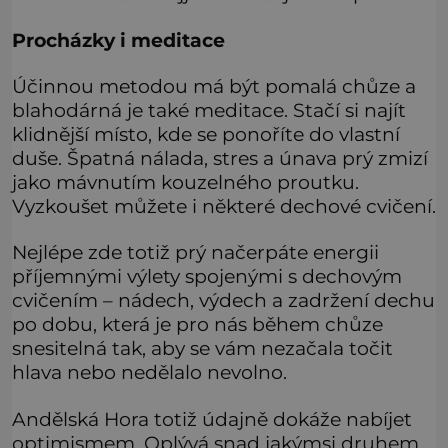
Procházky i meditace
Účinnou metodou má být pomalá chůze a
blahodárná je také meditace. Stačí si najít
klidnější místo, kde se ponoříte do vlastní
duše. Špatná nálada, stres a únava prý zmizí
jako mávnutím kouzelného proutku.
Vyzkoušet můžete i některé dechové cvičení.
Nejlépe zde totiž prý načerpáte energii
příjemnými výlety spojenými s dechovým
cvičením – nádech, výdech a zadržení dechu
po dobu, která je pro nás během chůze
snesitelná tak, aby se vám nezačala točit
hlava nebo nedělalo nevolno.
Andělská Hora totiž údajně dokáže nabíjet
optimismem. Oplývá snad jakýmsi druhem