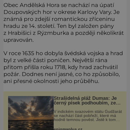
Obec Andělská Hora se nachází na úpatí
Doupovských hor v okrese Karlovy Vary. Je
známá pro zdejší romantickou zříceninu
hradu ze 14. století. Ten byl založen pány
z Hrabišici z Rýzmburka a později několikrát
upravován.
V roce 1635 ho dobyla švédská vojska a hrad
byl z velké části poničen. Největší rána
přitom přišla roku 1718, kdy hrad zachvátil
požár. Dodnes není jasné, co ho způsobilo,
ani přesné okolnosti jeho průběhu.
Strašidelná pláž Dumas: Je
černý písek podhoubím, ze
kterého roste zlo?
V indickém svazovém státu Gudžarát
se nachází část pobřeží, které má
hodně temnou pověst. Jistě k tomu
přispívá i černý písek této pláže.
Proč má pláž takové netypické
enigmaplus.cz