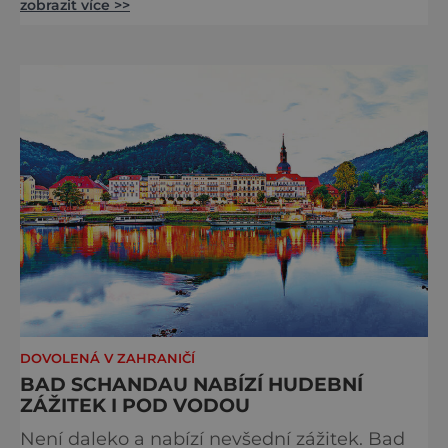
zobrazit více >>
propojují pohyb, příroda, gastronomie a
kultura v zážitky, které mají skutečnou
hodnotu. Nejde tu o to být stále výš, rychleji
a dál, ale o výjimečné okamžiky – při
cyklistických výletech podél řek, pěších
túrách s dalekými výhledy, rodinnýc
DOVOLENÁ V ZAHRANIČÍ
BAD SCHANDAU NABÍZÍ HUDEBNÍ
ZÁŽITEK I POD VODOU
Není daleko a nabízí nevšední zážitek. Bad