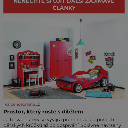
NENECHTE SI UJÍT DALŠÍ ZAJÍMAVÉ
ČLÁNKY
rezidenceonline.cz
Prostor, který roste s dítětem
Je to svět, který se vyvíjí a proměňuje od prvních
dětských krůčků až po dospívání. Správně navržený