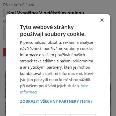
Předchozí článek
Kraj Vysočina: V nejčistším regionu
×
Další článek
Tyto webové stránky
Nový Zéland: Nejkrásnější scenérie jižní
používají soubory cookie.
polokoule i země bílého oblaku
K personalizaci obsahu, reklam a analýze
návštěvnosti používáme soubory cookie.
SOUVISEJÍCÍ ČLÁNKY
Informace o vašem používání našich
stránek také sdílíme s našimi reklamními
a analytickými partnery, kteří je mohou
kombinovat s dalšími informacemi, které
jste jim poskytli nebo které shromáždili
při vašem používání jejich služeb.
Více
informací
ZOBRAZIT VŠECHNY PARTNERY
(1616)
→