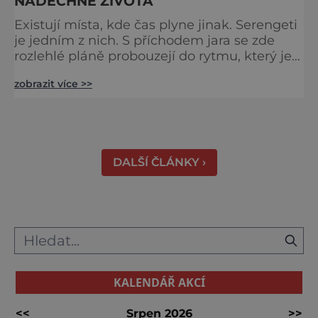
NADECHNE ŽIVOTA
Existují místa, kde čas plyne jinak. Serengeti
je jedním z nich. S příchodem jara se zde
rozlehlé pláně probouzejí do rytmu, který je
starší než lidstvo samo. Vzduch je těžký,
zobrazit více >>
tráva svěží a horizont nekonečný. A právě v
těchto týdnech se odehrává jedno z
nejintenzivnějších přírodních divadel na
světě. Na jihu Serengeti se každoročně
shromažďují statisíce zvířat. Více než 1,5
DALŠÍ ČLÁNKY ›
milionu pakoňů, dop
KALENDÁŘ AKCÍ
<<
Srpen 2026
>>