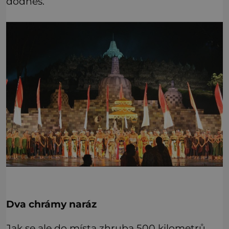
dodnes.
Dva chrámy naráz
Jak se ale do místa zhruba 500 kilometrů