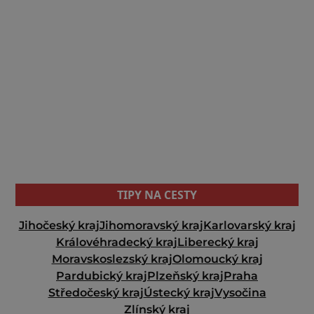
TIPY NA CESTY
Jihočeský kraj
Jihomoravský kraj
Karlovarský kraj
Královéhradecký kraj
Liberecký kraj
Moravskoslezský kraj
Olomoucký kraj
Pardubický kraj
Plzeňský kraj
Praha
Středočeský kraj
Ústecký kraj
Vysočina
Zlínský kraj