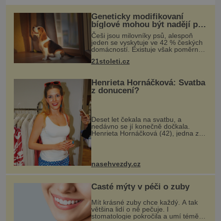
Geneticky modifikovaní
bíglové mohou být nadějí pro
alergiky
Češi jsou milovníky psů, alespoň
jeden se vyskytuje ve 42 % českých
domácností. Existuje však poměrně
velká skupina lidí, kteří by si psa rádi
21stoleti.cz
pořídili, ale nemohou, protože jsou
alergičtí. Jejich imu
Henrieta Hornáčková: Svatba
z donucení?
Deset let čekala na svatbu, a
nedávno se jí konečně dočkala.
Henrieta Hornáčková (42), jedna z
hvězd seriálu Ulice, je vdanou paní.
Její slavný den má podle mnohých
dost hořkou příchuť. Její partner J
nasehvezdy.cz
Časté mýty v péči o zuby
Mít krásné zuby chce každý. A tak
většina lidí o ně pečuje. I
stomatologie pokročila a umí téměř