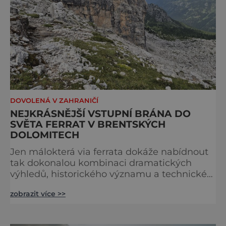
DOVOLENÁ V ZAHRANIČÍ
NEJKRÁSNĚJŠÍ VSTUPNÍ BRÁNA DO
SVĚTA FERRAT V BRENTSKÝCH
DOLOMITECH
Jen málokterá via ferrata dokáže nabídnout
tak dokonalou kombinaci dramatických
výhledů, historického významu a technické
přístupnosti jako Via Ferrata Sosat. V srdci
zobrazit více >>
Brentských Dolomit představuje vstupní
bránu do legendárního systému Via delle
Bocchette, který je mezi milovníky ferrat