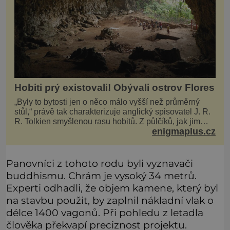
Hobiti prý existovali! Obývali ostrov Flores
„Byly to bytosti jen o něco málo vyšší než průměrný
stůl,“ právě tak charakterizuje anglický spisovatel J. R.
R. Tolkien smyšlenou rasu hobitů. Z půlčíků, jak jim
enigmaplus.cz
říká, následně udělá hlavní hrdiny svých slavných
fantasy knih. Podobné bytosti prý ovšem naši planetu
opravdu kdysi obývaly. Šlo o naše
Panovníci z tohoto rodu byli vyznavači
buddhismu. Chrám je vysoký 34 metrů.
Experti odhadli, že objem kamene, který byl
na stavbu použit, by zaplnil nákladní vlak o
délce 1400 vagonů. Při pohledu z letadla
člověka překvapí preciznost projektu.