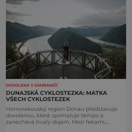
považován za jednu z nejkrásnějších
vysokohorských tras na světě. Přestože
samotná ferrata nepatří mezi techn
DOVOLENÁ V ZAHRANIČÍ
DUNAJSKÁ CYKLOSTEZKA: MATKA
VŠECH CYKLOSTEZEK
Hornorakouský region Donau představuje
dovolenou, která zpomaluje tempo a
zanechává trvalý dojem. Mezi řekami,
zvlněnou krajinou a mírnými rovinami se zde