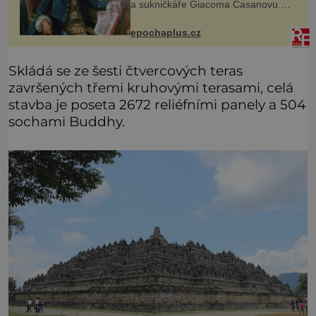
a sukničkáře Giacoma Casanovu.
Jeho cesta k Baltskému moři však
nebyla turistickým výletem, ale ryze
epochaplus.cz
pracovní cestou se zištnými úmysly.
Skládá se ze šesti čtvercových teras
završených třemi kruhovými terasami, celá
stavba je poseta 2672 reliéfními panely a 504
sochami Buddhy.