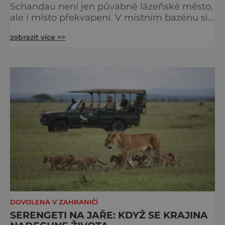
Schandau není jen půvabné lázeňské město,
ale i místo překvapení. V místním bazénu si
totiž můžete vychutnat koncert přímo ve
zobrazit více >>
vodě. Nádherně osvěžující místo leží jen 8
kilometrů od Hřenska a například z Prahy se
tam dostanete vlakem za pouhé dvě hodiny.
I proto je pravděpodobné, že v jeho
bazénech
DOVOLENÁ V ZAHRANIČÍ
SERENGETI NA JAŘE: KDYŽ SE KRAJINA