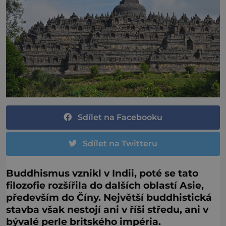
Sdílet na Facebooku
Sdílet na Twitteru
Buddhismus vznikl v Indii, poté se tato
filozofie rozšířila do dalších oblastí Asie,
především do Číny. Největší buddhistická
stavba však nestojí ani v říši středu, ani v
bývalé perle britského impéria.