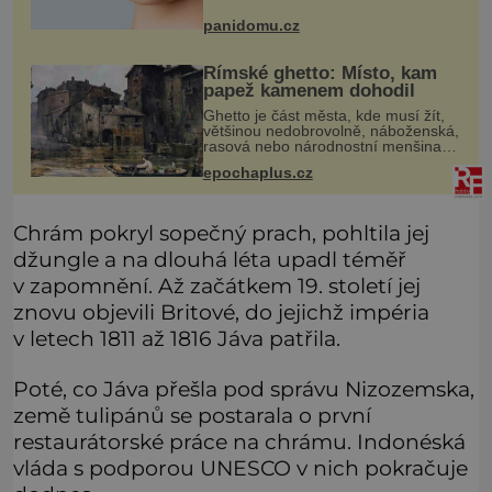
zázraky. Přesto se některé mýty,
které se tradují, nedaří vyvrátit.
panidomu.cz
Které? Večer místo čištění s
Římské ghetto: Místo, kam
papež kamenem dohodil
Ghetto je část města, kde musí žít,
většinou nedobrovolně, náboženská,
rasová nebo národnostní menšina
obyvatel. Bohaté historické
epochaplus.cz
zkušenosti mají s takovým životem
Židé. Už od středověku jsou totiž
Chrám pokryl sopečný prach, pohltila jej
džungle a na dlouhá léta upadl téměř
v zapomnění. Až začátkem 19. století jej
znovu objevili Britové, do jejichž impéria
v letech 1811 až 1816 Jáva patřila.
Poté, co Jáva přešla pod správu Nizozemska,
země tulipánů se postarala o první
restaurátorské práce na chrámu. Indonéská
vláda s podporou UNESCO v nich pokračuje