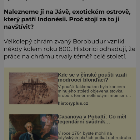
Nalezneme ji na Jávě, exotickém ostrově,
který patří Indonésii. Proč stojí za to ji
navštívit?
Velkolepý chrám zvaný Borobudur vznikl
někdy kolem roku 800. Historici odhadují, že
práce na chrámu trvaly téměř celé století.
Kde se v čínské poušti vzali
modroocí blonďáci?
V poušti Taklamakan byla koncem
minulého století objevena stovka
hrobů s téměř netknutými mumiemi.
Všichni mrtví byli pohřbeni s úctou a
historyplus.cz
četnými milodary. Asi nejvíc přitom
vědce zaujal hrob tříměsíčn
Casanova v Pobaltí: Co měl
legendární svůdník
společného se svobodnými
zednáři?
V roce 1764 byste mohli na
lotyšských plážích potkat dobrodruha