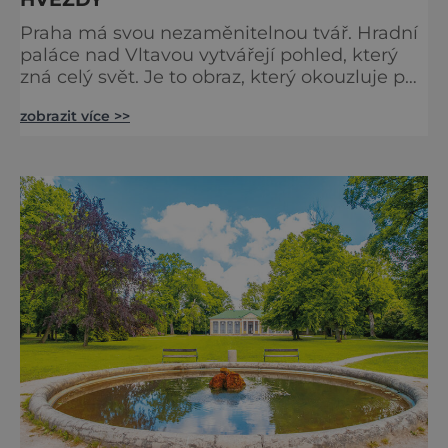
Praha má svou nezaměnitelnou tvář. Hradní
paláce nad Vltavou vytvářejí pohled, který
zná celý svět. Je to obraz, který okouzluje po
staletí a nikdy nezevšední. Neexistuje snad
zobrazit více >>
jediný Čech, který by ho neznal. Pražský hrad
se objevuje na pohlednicích, ve filmech i na
fotkách. A kdo si plánuje výlet do naší
metropole, má ho na seznamu mí