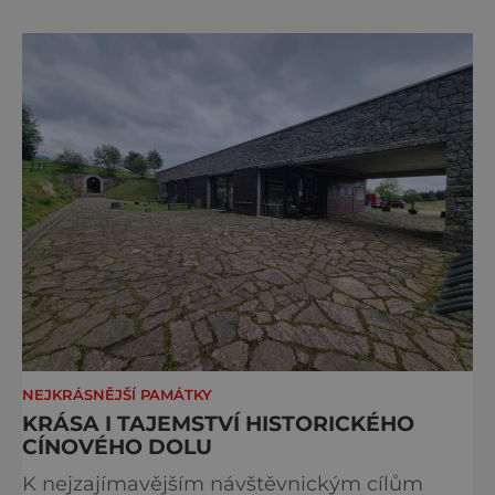
židovský svatostánek. Autorem modelu je
Bohuslav Karban z Aše. Připomeňme si nyní
některé události spojené s touto významnou
stavbou. [gallery ids="917
NEJKRÁSNĚJŠÍ PAMÁTKY
KRÁSA I TAJEMSTVÍ HISTORICKÉHO
CÍNOVÉHO DOLU
K nejzajímavějším návštěvnickým cílům