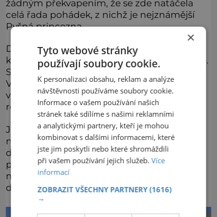
žádným překvapením, že se zde natáčela
celá řada pohádek, z nichž je nejznámější
Pyšná princezna.
×
Dominantním místem zámku je Zlatý sál,
Tyto webové stránky
který prostupuje celý trakt severního paláce.
používají soubory cookie.
Součástí zámeckého prostoru je také kaple
K personalizaci obsahu, reklam a analýze
Všech svatých s výpravnou štukovou
návštěvnosti používáme soubory cookie.
výzdobou a ornamentální a figurální
Informace o vašem používání našich
renesanční malbou.
stránek také sdílíme s našimi reklamními
a analytickými partnery, kteří je mohou
Jelikož je nám jasné, že při takové kulturní
kombinovat s dalšími informacemi, které
náplni přepadne člověka hlad a žízeň,
jste jim poskytli nebo které shromáždili
doporučujeme zastávku v Řemeslném
při vašem používání jejich služeb.
Více
pivovaru a Panské restauraci Telč, kde
informací
můžete kromě gastronomických specialit a
dobrého piva absolvovat i prohlídku.
ZOBRAZIT VŠECHNY PARTNERY
(1616)
→