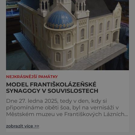
NEJKRÁSNĚJŠÍ PAMÁTKY
MODEL FRANTIŠKOLÁZEŇSKÉ
SYNAGOGY V SOUVISLOSTECH
Dne 27. ledna 2025, tedy v den, kdy si
připomínáme oběti šoa, byl na vernisáži v
Městském muzeu ve Františkových Lázních
představen model synagogy, která byla
zobrazit více >>
nacisty zničena v roce 1938. Do lázeňského
města se tak více než symbolicky vrátil