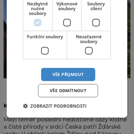
Nezbytně
Výkonové
Soubory
nutné
soubory
cílení
soubory
Funkční soubory
Nezařazené
soubory
VŠE PŘIJMOUT
Betlém Hlinsko
VŠE ODMÍTNOUT
Krása střídá nádheru
ZOBRAZIT PODROBNOSTI
Mezi téměř poslední nedotčené oázy klidné
a čisté přírody v srdci Česka patří Žďárské
vrchy. V oblasti kolem Žďáru nad Sázavou