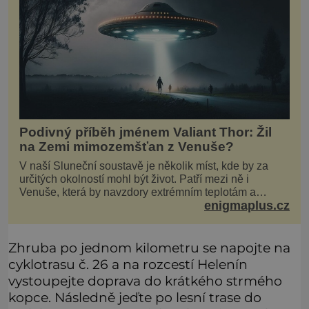
Podivný příběh jménem Valiant Thor: Žil
na Zemi mimozemšťan z Venuše?
V naší Sluneční soustavě je několik míst, kde by za
určitých okolností mohl být život. Patří mezi ně i
Venuše, která by navzdory extrémním teplotám a
enigmaplus.cz
smrtícímu složení atmosféry teoreticky mohla ukrývat
životní formy. Potvrzovat to má i podivný příběh muže
jménem Valiant Thor. Opravdu šlo o mimozem
Zhruba po jednom kilometru se napojte na
cyklotrasu č. 26 a na rozcestí Helenín
vystoupejte doprava do krátkého strmého
kopce. Následně jeďte po lesní trase do