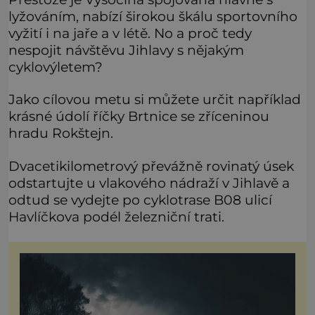
lyžováním, nabízí širokou škálu sportovního
vyžití i na jaře a v létě. No a proč tedy
nespojit návštěvu Jihlavy s nějakým
cyklovýletem?
Jako cílovou metu si můžete určit například
krásné údolí říčky Brtnice se zříceninou
hradu Rokštejn.
Dvacetikilometrový převážně rovinatý úsek
odstartujte u vlakového nádraží v Jihlavě a
odtud se vydejte po cyklotrase B08 ulicí
Havlíčkova podél železniční trati.