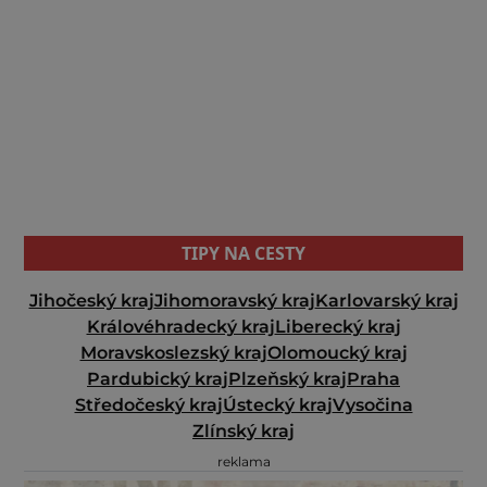
TIPY NA CESTY
Jihočeský kraj
Jihomoravský kraj
Karlovarský kraj
Královéhradecký kraj
Liberecký kraj
Moravskoslezský kraj
Olomoucký kraj
Pardubický kraj
Plzeňský kraj
Praha
Středočeský kraj
Ústecký kraj
Vysočina
Zlínský kraj
reklama