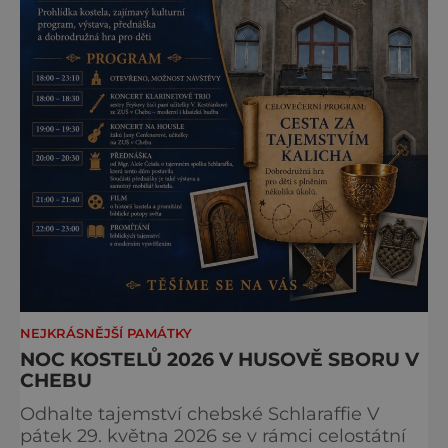
NEJKRÁSNĚJŠÍ PAMÁTKY
NOC KOSTELŮ 2026 V HUSOVĚ SBORU V
CHEBU
Odhalte tajemství chebské Schlaraffie V
pátek 29. května 2026 se v rámci celostátní