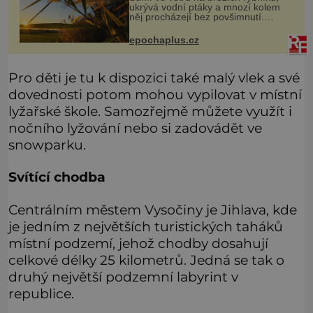
ukrývá vodní ptáky a mnozí kolem
něj procházejí bez povšimnutí.
Přesto právě rákos pomáhal stavět
domy, vyrábět lodě, zapisovat první
epochaplus.cz
texty a inspiroval řadu pověstí.
Pro děti je tu k dispozici také malý vlek a své
dovednosti potom mohou vypilovat v místní
lyžařské škole. Samozřejmě můžete využít i
nočního lyžování nebo si zadovádět ve
snowparku.
Svítící chodba
Centrálním městem Vysočiny je Jihlava, kde
je jedním z největších turistických taháků
místní podzemí, jehož chodby dosahují
celkové délky 25 kilometrů. Jedná se tak o
druhý největší podzemní labyrint v
republice.