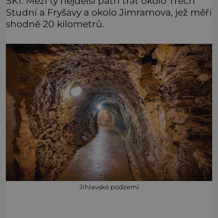
SKI. Mezi ty nejdelší patří trať okolo Třech
Studní a Fryšavy a okolo Jimramova, jež měří
shodně 20 kilometrů.
Jihlavské podzemí