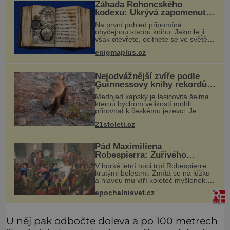
Záhada Rohoncského
kodexu: Ukrývá zapomenutý
jazyk, tajnou šifru, nebo
Na první pohled připomíná
mistrovský podvrh?
obyčejnou starou knihu. Jakmile ji
však otevřete, ocitnete se ve světě
stovek neznámých znaků, podivných
enigmaplus.cz
ilustrací a textu, který už téměř dvě
století vzdoruje všem pokusům o
Nejodvážnější zvíře podle
Guinnessovy knihy rekordů?
Šelmička s pruhem na
Medojed kapský je lasicovitá šelma,
hřbetě!
kterou bychom velikostí mohli
přirovnat k českému jezevci. Je
extrémně nebojácná, ostatně bývá
21stoleti.cz
označována za nejodvážnější zvíře
vůbec. V této souvislosti je dokonc
Pád Maximiliena
Robespierra: Zuřivého
jakobína nikdo nelitoval?
V horké letní noci trpí Robespierre
krutými bolestmi. Zmítá se na lůžku
a hlavou mu víří kolotoč myšlenek.
Když se probere z mdlob, vzpomene
epochalnisvet.cz
si na jednu z pařížských jasnovidek,
kterou před lety navšt
U něj pak odbočte doleva a po 100 metrech