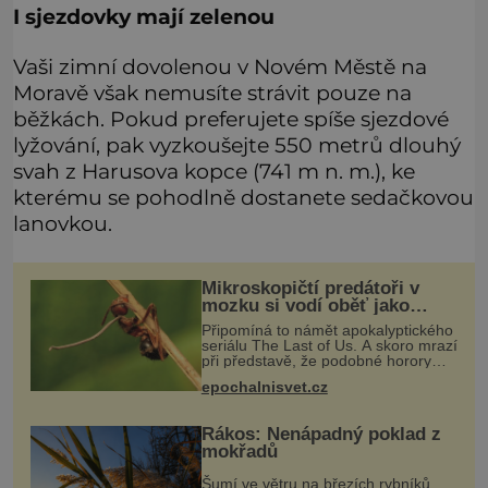
I sjezdovky mají zelenou
Vaši zimní dovolenou v Novém Městě na
Moravě však nemusíte strávit pouze na
běžkách. Pokud preferujete spíše sjezdové
lyžování, pak vyzkoušejte 550 metrů dlouhý
svah z Harusova kopce (741 m n. m.), ke
kterému se pohodlně dostanete sedačkovou
lanovkou.
Mikroskopičtí predátoři v
mozku si vodí oběť jako
loutku
Připomíná to námět apokalyptického
seriálu The Last of Us. A skoro mrazí
při představě, že podobné horory
probíhají v přírodě běžně – s tím
epochalnisvet.cz
rozdílem, že nejde pouze o infekce
parazitickou houbou a že
Rákos: Nenápadný poklad z
mokřadů
Šumí ve větru na březích rybníků,