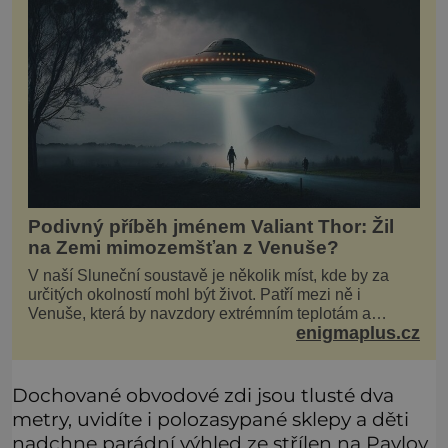
Podivný příběh jménem Valiant Thor: Žil
na Zemi mimozemšťan z Venuše?
V naší Sluneční soustavě je několik míst, kde by za
určitých okolností mohl být život. Patří mezi ně i
Venuše, která by navzdory extrémním teplotám a
enigmaplus.cz
smrtícímu složení atmosféry teoreticky mohla ukrývat
životní formy. Potvrzovat to má i podivný příběh muže
jménem Valiant Thor. Opravdu šlo o mimozem
Dochované obvodové zdi jsou tlusté dva
metry, uvidíte i polozasypané sklepy a děti
nadchne parádní výhled ze střílen na Pavlov