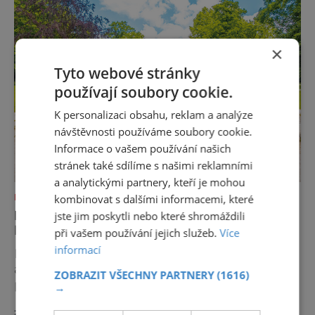
×
Tyto webové stránky
používají soubory cookie.
K personalizaci obsahu, reklam a analýze
návštěvnosti používáme soubory cookie.
Informace o vašem používání našich
stránek také sdílíme s našimi reklamními
a analytickými partnery, kteří je mohou
NEJKRÁSNĚJŠÍ PAMÁTKY
kombinovat s dalšími informacemi, které
MALÝ BĚLOHRAD – MÍSTO, KDE SE
jste jim poskytli nebo které shromáždili
BUDETE CÍTIT JAKO DOMA
při vašem používání jejich služeb.
Více
informací
Nejsou okázalé ani velké. Lázně Bělohrad si
ale zakládají na tom, že klientům navodí
ZOBRAZIT VŠECHNY PARTNERY
(1616)
pocit domova. A i kvůli tomu se sem lidé už
→
zhruba 130 let rádi vracejí. Nejsou tu obří
zobrazit více >>