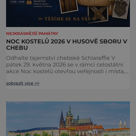
NEJKRÁSNĚJŠÍ PAMÁTKY
NOC KOSTELŮ 2026 V HUSOVĚ SBORU V
CHEBU
Odhalte tajemství chebské Schlaraffie V
pátek 29. května 2026 se v rámci celostátní
akce Noc kostelů otevřou veřejnosti i místa,
která běžně zůstávají skrytá. Jedním z
zobrazit více >>
nejzajímavějších bude bezesporu Husův
sbor Církve československé husitské v
Chebu (Vrbenského 14), který letos nabídne
večer plný historie, hudby, tajemství i
dobrodružství pro malé i velké návštěvníky.
Málokdo ví, že dnešní kos