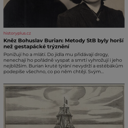
historyplus.cz
Kněz Bohuslav Burian: Metody StB byly horší
než gestapácké trýznění
Ponižují ho a mlátí. Do jídla mu přidávají drogy,
nenechají ho pořádně vyspat a smrtí vyhrožují i jeho
nejbližším. Burian kruté týrání nevydrží a estébákům
podepíše všechno, co po něm chtějí. Svým
podpisem jim potvrdí také to, že na něj během
výslechů nikdo nevyvíjel fyzický ani psychický nátlak.
Syn brněnského řezníka chce být knězem a