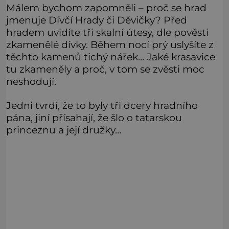
Málem bychom zapomněli – proč se hrad
jmenuje Dívčí Hrady či Děvičky? Před
hradem uvidíte tři skalní útesy, dle pověsti
zkamenělé dívky. Během nocí prý uslyšíte z
těchto kamenů tichý nářek… Jaké krasavice
tu zkameněly a proč, v tom se zvěsti moc
neshodují.
Jedni tvrdí, že to byly tři dcery hradního
pána, jiní přísahají, že šlo o tatarskou
princeznu a její družky…