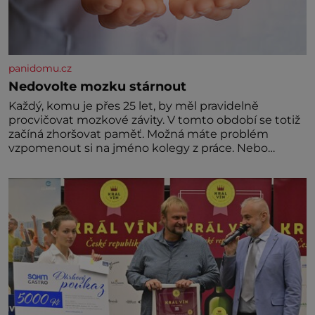
panidomu.cz
Nedovolte mozku stárnout
Každý, komu je přes 25 let, by měl pravidelně
procvičovat mozkové závity. V tomto období se totiž
začíná zhoršovat paměť. Možná máte problém
vzpomenout si na jméno kolegy z práce. Nebo
marně v paměti lovíte název knížky, kterou jste
nedávno přečetli. Je to opravdu tak, s věkem jako
kdyby se paměť rozhodla stávkovat. Cvičte