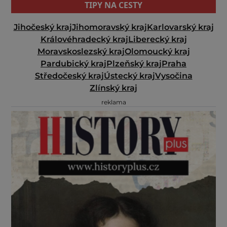
TIPY NA CESTY
Jihočeský kraj
Jihomoravský kraj
Karlovarský kraj
Královéhradecký kraj
Liberecký kraj
Moravskoslezský kraj
Olomoucký kraj
Pardubický kraj
Plzeňský kraj
Praha
Středočeský kraj
Ústecký kraj
Vysočina
Zlínský kraj
reklama