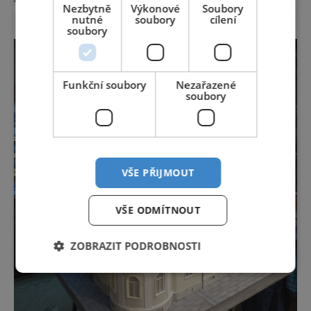
lázeňské koncerty ani velkolepé akce.
Nezbytně
Výkonové
Soubory
Dokonce tu nenajdete ani pravou kolonádu.
nutné
soubory
cílení
Ne že by tu nebyla. Ale mnoho lidí si jí
soubory
nevšimne, ani se jí kolonáda vlastně neříká.
Je to pro
Funkční soubory
Nezařazené
soubory
VŠE PŘIJMOUT
VŠE ODMÍTNOUT
ZOBRAZIT PODROBNOSTI