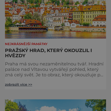
NEJKRÁSNĚJŠÍ PAMÁTKY
PRAŽSKÝ HRAD, KTERÝ OKOUZLIL I
HVĚZDY
Praha má svou nezaměnitelnou tvář. Hradní
paláce nad Vltavou vytvářejí pohled, který
zná celý svět. Je to obraz, který okouzluje po
staletí a nikdy nezevšední. Neexistuje snad
zobrazit více >>
jediný Čech, který by ho neznal. Pražský hrad
se objevuje na pohlednicích, ve filmech i na
fotkách. A kdo si plánuje výlet do naší
metropole, má ho na seznamu mí