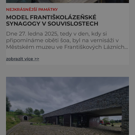
NEJKRÁSNĚJŠÍ PAMÁTKY
MODEL FRANTIŠKOLÁZEŇSKÉ
SYNAGOGY V SOUVISLOSTECH
Dne 27. ledna 2025, tedy v den, kdy si
připomínáme oběti šoa, byl na vernisáži v
Městském muzeu ve Františkových Lázních
představen model synagogy, která byla
zobrazit více >>
nacisty zničena v roce 1938. Do lázeňského
města se tak více než symbolicky vrátil
židovský svatostánek. Autorem modelu je
Bohuslav Karban z Aše. Připomeňme si nyní
některé události spojené s touto významnou
stavbou. [gallery ids="917