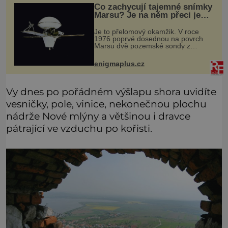
Co zachycují tajemné snímky
Marsu? Je na něm přeci jen
voda?
Je to přelomový okamžik. V roce
1976 poprvé dosednou na povrch
Marsu dvě pozemské sondy z
amerického vesmírného programu
Viking, které jsou schopny pořídit
enigmaplus.cz
fotografie záhadami opředené rudé
planety. V
Vy dnes po pořádném výšlapu shora uvidíte
vesničky, pole, vinice, nekonečnou plochu
nádrže Nové mlýny a většinou i dravce
pátrající ve vzduchu po kořisti.