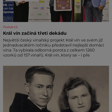
iluxus.cz
Král vín začíná třetí dekádu
Největší český vinařský projekt Král vín ve svém již
jednadvacátém ročníku představil nejlepší domácí
vína. Ta vybírala odborná porota z celkem 1260
vzorků od 157 vinařů. Král vín, který se – i pře