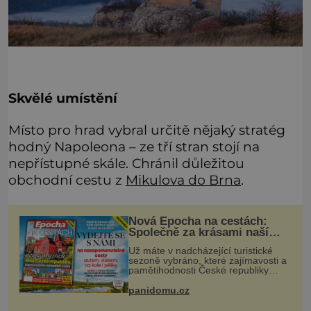
Skvělé umístění
Místo pro hrad vybral určitě nějaký stratég
hodný Napoleona – ze tří stran stojí na
nepřístupné skále. Chránil důležitou
obchodní cestu z
Mikulova do Brna
.
Nová Epocha na cestách:
Společně za krásami naší
vlasti
Už máte v nadcházející turistické
sezoně vybráno, které zajímavosti a
pamětihodnosti České republiky
navštívíte? V prodeji je právě nové
číslo Epochy na cestách, které vám
panidomu.cz
při rozhodování určitě pomůž