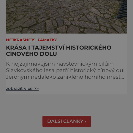
NEJKRÁSNĚJŠÍ PAMÁTKY
KRÁSA I TAJEMSTVÍ HISTORICKÉHO
CÍNOVÉHO DOLU
K nejzajímavějším návštěvnickým cílům
Slavkovského lesa patří historický cínový důl
Jeroným nedaleko zaniklého horního města
Čistá. Dolovat se v něm začalo už ve
zobrazit více >>
středověku. Národní kulturní památka je
dnes přístupná veřejnosti a hojně
vyhledávaná turisty, kteří si zde mohou učinit
poměrně konkrétní představu o namáhavé
práci tehdejších horníků. [gallery
DALŠÍ ČLÁNKY ›
ids="91631,91630,91632,91633,91634,91635,9