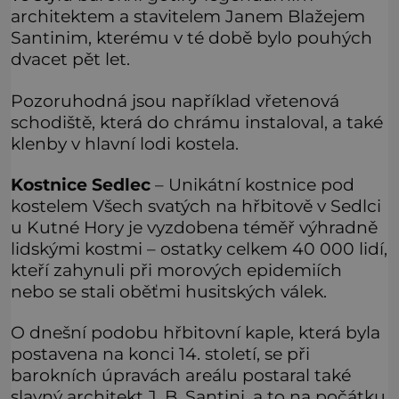
architektem a stavitelem Janem Blažejem
Santinim, kterému v té době bylo pouhých
dvacet pět let.
Pozoruhodná jsou například vřetenová
schodiště, která do chrámu instaloval, a také
klenby v hlavní lodi kostela.
Kostnice Sedlec
– Unikátní kostnice pod
kostelem Všech svatých na hřbitově v Sedlci
u Kutné Hory je vyzdobena téměř výhradně
lidskými kostmi – ostatky celkem 40 000 lidí,
kteří zahynuli při morových epidemiích
nebo se stali oběťmi husitských válek.
O dnešní podobu hřbitovní kaple, která byla
postavena na konci 14. století, se při
barokních úpravách areálu postaral také
slavný architekt J. B. Santini, a to na počátku