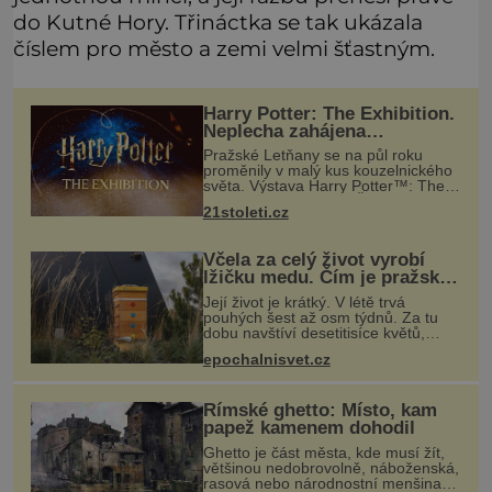
do Kutné Hory. Třináctka se tak ukázala
číslem pro město a zemi velmi šťastným.
Harry Potter: The Exhibition.
Neplecha zahájena…
Pražské Letňany se na půl roku
proměnily v malý kus kouzelnického
světa. Výstava Harry Potter™: The
Exhibition přivezla do Česka
21stoleti.cz
originální filmové kostýmy a rekvizity,
Bradavice, Hagridovu chýši i uč
Včela za celý život vyrobí
lžičku medu. Čím je pražský
med ze střech tak ceněný?
Její život je krátký. V létě trvá
pouhých šest až osm týdnů. Za tu
dobu navštíví desetitisíce květů,
nalétá stovky kilometrů a vyrobí
epochalnisvet.cz
přibližně devět gramů medu –
zhruba jednu čajovou lžičku. Sama o
s
Římské ghetto: Místo, kam
papež kamenem dohodil
Ghetto je část města, kde musí žít,
většinou nedobrovolně, náboženská,
rasová nebo národnostní menšina