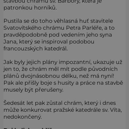
stavbou chrámu sv. Barbory, která je
patronkou horníků.
Pustila se do toho věhlasná huť stavitele
Svatovítského chrámu Petra Parléře, a to
pravděpodobně pod vedením jeho syna
Jana, který se inspiroval podobou
francouzských katedrál.
Jak byly jejich plány impozantní, ukazuje už
jen to, že chrám měl mít podle původních
plánů dvojnásobnou délku, než má nyní!
Pak ale přišly boje s husity a práce na stavbě
musely být přerušeny.
Šedesát let pak zůstal chrám, který i dnes
může konkurovat pražské katedrále sv. Víta,
nedokončený.