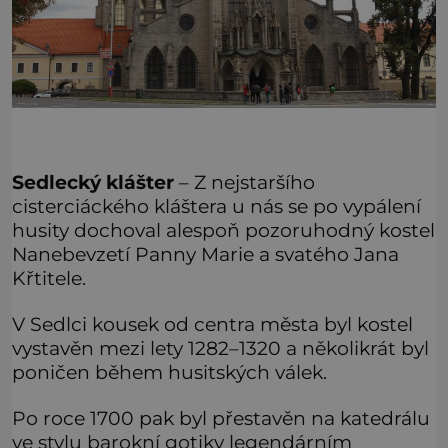
Sedlecký klášter
– Z nejstaršího
cisterciáckého kláštera u nás se po vypálení
husity dochoval alespoň pozoruhodný kostel
Nanebevzetí Panny Marie a svatého Jana
Křtitele.
V Sedlci kousek od centra města byl kostel
vystavěn mezi lety 1282–1320 a několikrát byl
poničen během husitských válek.
Po roce 1700 pak byl přestavěn na katedrálu
ve stylu barokní gotiky legendárním