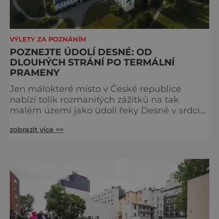
VÝLETY ZA POZNÁNÍM
POZNEJTE ÚDOLÍ DESNÉ: OD
DLOUHÝCH STRÁNÍ PO TERMÁLNÍ
PRAMENY
Jen málokteré místo v České republice
nabízí tolik rozmanitých zážitků na tak
malém území jako údolí řeky Desné v srdci
Jeseníků. Během jediného dne můžete
zobrazit více >>
nahlédnout do útrob jedné z
nejvýznamnějších vodních elektráren v
Evropě, vydat se na horské hřebeny, projet se
na koloběžce a den zakončit poznáváním
památek ve Velkých Losinách nebo v
termálním parku. [caption
id="attachment_92379" align="