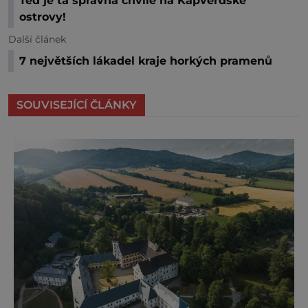
Teď je ta správná chvíle na Kapverdské
ostrovy!
Další článek
7 největších lákadel kraje horkých pramenů
SOUVISEJÍCÍ ČLÁNKY