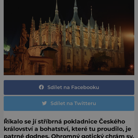
Sdílet na Facebooku
Sdílet na Twitteru
Říkalo se jí stříbrná pokladnice Českého
království a bohatství, které tu proudilo, je
patrné dodnes. Ohromný gotický chrám sv.