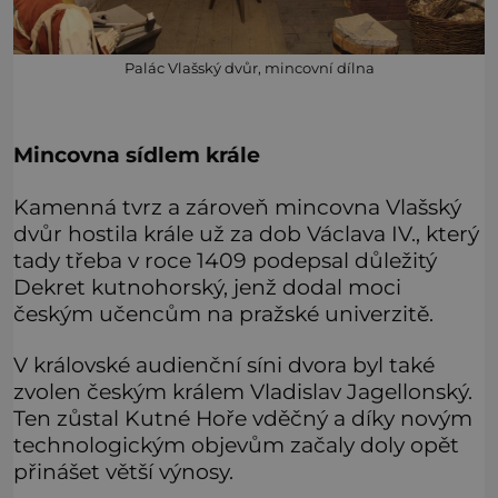
Palác Vlašský dvůr, mincovní dílna
Mincovna sídlem krále
Kamenná tvrz a zároveň mincovna Vlašský
dvůr hostila krále už za dob Václava IV., který
tady třeba v roce 1409 podepsal důležitý
Dekret kutnohorský, jenž dodal moci
českým učencům na pražské univerzitě.
V královské audienční síni dvora byl také
zvolen českým králem Vladislav Jagellonský.
Ten zůstal Kutné Hoře vděčný a díky novým
technologickým objevům začaly doly opět
přinášet větší výnosy.