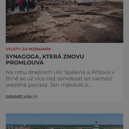
VÝLETY ZA POZNÁNÍM
SYNAGOGA, KTERÁ ZNOVU
PROMLOUVÁ
Na rohu dnešních ulic Spálená a Přízova v
Brně se už více než osmdesát let nachází
prázdná parcela. Jen málokdo z
kolemjdoucích tuší, že právě zde stála jedna
zobrazit více >>
z největších synagog v českých zemích –
monumentální stavba, která byla po
desetiletí symbolem sebevědomé a
prosperující židovské komunity. Brněnská
Velká synagoga byla slavnostně otevřena v