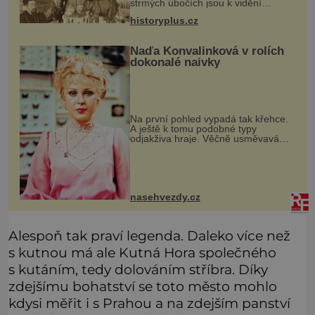
strmých úbočích jsou k vidění
kamzíci a prohánějí se tu i veverky.
historyplus.cz
Kupodivu nejde třeba o sicilskou
sopku Etnu, ale o pražské Staromě
Naďa Konvalinková v rolích
dokonalé naivky
Na první pohled vypadá tak křehce.
A ještě k tomu podobné typy
odjakživa hraje. Věčně usměvavá
Naďa Konvalinková (75). Asi měla
úplně jiné představy o tom, jak by
mělo vypadat její dětství. Bylo jí de
nasehvezdy.cz
Alespoň tak praví legenda. Daleko více než
s kutnou má ale Kutná Hora společného
s kutáním, tedy dolováním stříbra. Díky
zdejšímu bohatství se toto město mohlo
kdysi měřit i s Prahou a na zdejším panství