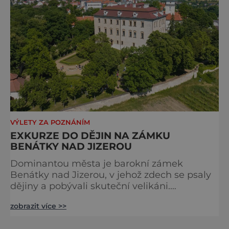
roce 1856, v době, kdy se město proměňovalo
v p
VÝLETY ZA POZNÁNÍM
EXKURZE DO DĚJIN NA ZÁMKU
BENÁTKY NAD JIZEROU
Dominantou města je barokní zámek
Benátky nad Jizerou, v jehož zdech se psaly
dějiny a pobývali skuteční velikáni.
Fenomenální dánský astronom Tycho Brahe
zobrazit více >>
tu prováděl svá slavná astronomická měření
a za zavřenými dveřmi laboratoří hledal