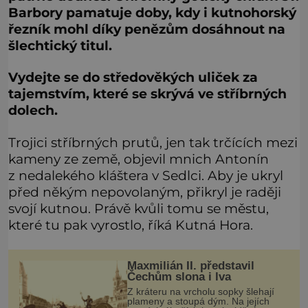
Barbory pamatuje doby, kdy i kutnohorský
řezník mohl díky penězům dosáhnout na
šlechtický titul.
Vydejte se do středověkých uliček za
tajemstvím, které se skrývá ve stříbrných
dolech.
Trojici stříbrných prutů, jen tak trčících mezi
kameny ze země, objevil mnich Antonín
z nedalekého kláštera v Sedlci. Aby je ukryl
před někým nepovolaným, přikryl je raději
svojí kutnou. Právě kvůli tomu se městu,
které tu pak vyrostlo, říká Kutná Hora.
Maxmilián II. představil
Čechům slona i lva
Z kráteru na vrcholu sopky šlehají
plameny a stoupá dým. Na jejích