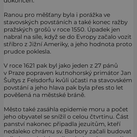
dokončen.
Ranou pro měšťany byla i porážka ve
stavovských povstáních a také konec ražby
pražských grošů v roce 1550. Úpadek jen
nabral na síle, když se do Evropy začalo vozit
stříbro z Jižní Ameriky, a jeho hodnota proto
prudce poklesla.
V roce 1621 pak byl jako jeden z 27 pánů
v Praze popraven kutnohorský primátor Jan
Šultys z Felsdorfu kvůli účasti na stavovském
povstání a jeho hlava pak byla přes sto let
pověšená na městské bráně.
Město také zasáhla epidemie moru a počet
jeho obyvatel se snížil o celou čtvrtinu. Část
panství nakonec připadla jezuitům, kteří
nedaleko chrámu sv. Barbory začali budovat