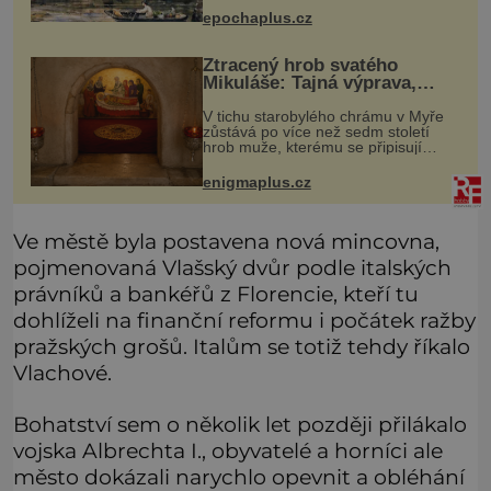
obyvatel. Bohaté historické
epochaplus.cz
zkušenosti mají s takovým životem
Židé. Už od středověku jsou totiž
Ztracený hrob svatého
Mikuláše: Tajná výprava,
která odnesla nejslavnější
V tichu starobylého chrámu v Myře
relikvii do Itálie
zůstává po více než sedm století
hrob muže, kterému se připisují
zázraky, pomoc chudým i záchrana
námořníků v bouřích. Pak ale
enigmaplus.cz
přichází rok 1087 a klidné místo se
měn
Ve městě byla postavena nová mincovna,
pojmenovaná Vlašský dvůr podle italských
právníků a bankéřů z Florencie, kteří tu
dohlíželi na finanční reformu i počátek ražby
pražských grošů. Italům se totiž tehdy říkalo
Vlachové.
Bohatství sem o několik let později přilákalo
vojska Albrechta I., obyvatelé a horníci ale
město dokázali narychlo opevnit a obléhání