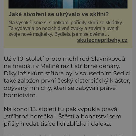
Jaké stvoření se ukrývalo ve skříni?
Na vysoké jsme si s holkami pořídily skříň ze skládky.
Ta vydávala po nocích divné zvuky a zavírala uvnitř
svoje nové majitelky. Bydlela jsem se dvěma
skutecnepribehy.cz
kamarádkami a bavilo nás zvelebovat si náš byt. Skoro
denně jsme tahaly domů různé kousky od babiček
nebo z bazaru, jako třeba staré zrcadlo a obrazy
Už v 10. století proto mohl rod Slavníkovců
na hradišti v Malíně razit stříbrné denáry.
Díky ložiskům stříbra byl v sousedním Sedlci
také založen první český cisterciácký klášter,
obývaný mnichy, kteří se zabývali právě
hornictvím.
Na konci 13. století tu pak vypukla pravá
„stříbrná horečka“. Štěstí a bohatství sem
přišly hledat tisíce lidí zblízka i daleka.