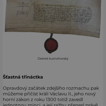
Dekret kutnohorský
Šťastná třináctka
Opravdový začátek zdejšího rozmachu pak
můžeme přičíst králi Václavu II., jeho nový
horní zákon z roku 1300 totiž zavedl
jednotnou minci, a její ražbu přenesl právě