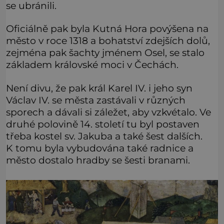
se ubránili.
Oficiálně pak byla Kutná Hora povýšena na
město v roce 1318 a bohatství zdejších dolů,
zejména pak šachty jménem Osel, se stalo
základem královské moci v Čechách.
Není divu, že pak král Karel IV. i jeho syn
Václav IV. se města zastávali v různých
sporech a dávali si záležet, aby vzkvétalo. Ve
druhé polovině 14. století tu byl postaven
třeba kostel sv. Jakuba a také šest dalších.
K tomu byla vybudována také radnice a
město dostalo hradby se šesti branami.