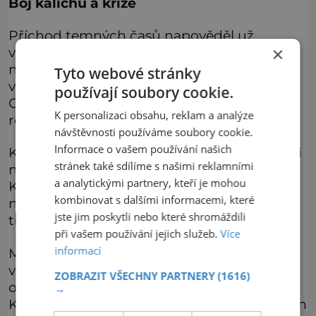
Boj kalichu a kříže
Příchod temných časů napověděl už
×
vražedný nájezd horníků z Kutné Hory do
nedalekého Malína v roce 1413, kde pobili
Tyto webové stránky
vesničany kvůli tomu, že jim bránili v těžbě.
používají soubory cookie.
O pár let později se už v ulicích města
K personalizaci obsahu, reklam a analýze
rozhořely národnostní a náboženské spory.
návštěvnosti používáme soubory cookie.
Informace o vašem používání našich
Kutnohorští Němci se samozřejmě přiklonili
stránek také sdílíme s našimi reklamními
na stranu katolického císaře Zikmunda.
a analytickými partnery, kteří je mohou
Kališníci město vydrancovali a Kutnohorští
kombinovat s dalšími informacemi, které
na oplátku naházeli do šachet dolů na dva
jste jim poskytli nebo které shromáždili
tisíce přívrženců husitů.
při vašem používání jejich služeb.
Více
informací
Město nakonec i tak podlehlo a Táborští tu
vládli až do bitvy u Lipan. Zlá doba nepřála
ZOBRAZIT VŠECHNY PARTNERY
(1616)
obchodu ani dolování, a tak moc a věhlas
→
Kutné Hory upadaly. V mincovně se razily jen