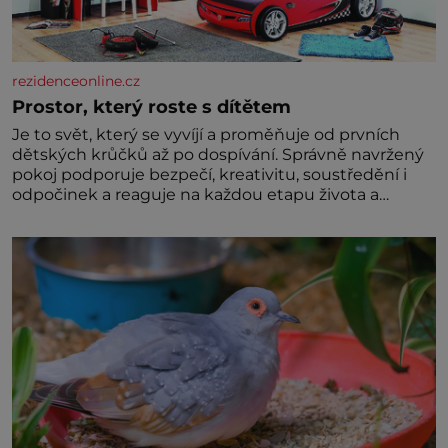
rezidenceonline.cz
Prostor, který roste s dítětem
Je to svět, který se vyvíjí a proměňuje od prvních
dětských krůčků až po dospívání. Správně navržený
pokoj podporuje bezpečí, kreativitu, soustředění i
odpočinek a reaguje na každou etapu života a
specifické potřeby dítěte. Pro nejmenší je klíčová
jednoduchost, měkkost a bezpečí, proto by pokoj
miminka měl působit především klidně a útulně.
Předškolní věk je