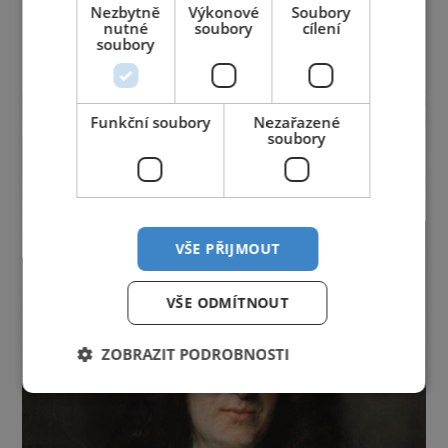
Nezbytně
Výkonové
Soubory
Středočeský kraj
Ústecký kraj
Vysočina
nutné
soubory
cílení
soubory
Zlínský kraj
reklama
Funkční soubory
Nezařazené
soubory
VŠE PŘIJMOUT
VŠE ODMÍTNOUT
ZOBRAZIT PODROBNOSTI