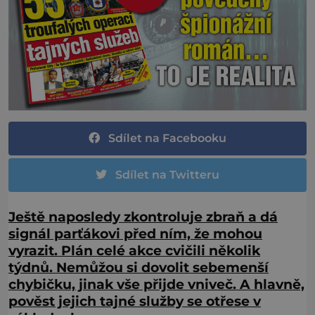
Sdílet na Facebooku
Sdílet na Twitteru
Ještě naposledy zkontroluje zbraň a dá
signál parťákovi před ním, že mohou
vyrazit. Plán celé akce cvičili několik
týdnů. Nemůžou si dovolit sebemenší
chybičku, jinak vše přijde vniveč. A hlavně,
pověst jejich tajné služby se otřese v