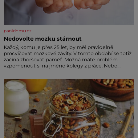
panidomu.cz
Nedovolte mozku stárnout
Každý, komu je přes 25 let, by měl pravidelně
procvičovat mozkové závity. V tomto období se totiž
začíná zhoršovat paměť. Možná máte problém
vzpomenout si na jméno kolegy z práce. Nebo
marně v paměti lovíte název knížky, kterou jste
nedávno přečetli. Je to opravdu tak, s věkem jako
kdyby se paměť rozhodla stávkovat. Cvičte