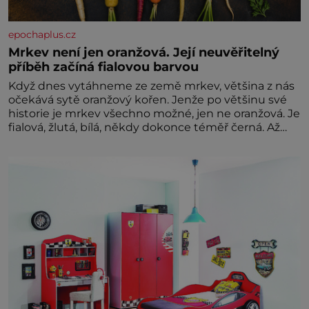
epochaplus.cz
Mrkev není jen oranžová. Její neuvěřitelný
příběh začíná fialovou barvou
Když dnes vytáhneme ze země mrkev, většina z nás
očekává sytě oranžový kořen. Jenže po většinu své
historie je mrkev všechno možné, jen ne oranžová. Je
fialová, žlutá, bílá, někdy dokonce téměř černá. Až
díky stovkám let pečlivého šlechtění se z ní stává
zelenina, bez které si českou zahradu ani
nedokážeme představit. Její příběh je