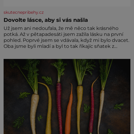
skutecnepribehy.cz
Dovolte lásce, aby si vás našla
Už jsem ani nedoufala, že mě něco tak krásného
potká. Až v pětapadesáti jsem zažila lásku na první
pohled. Poprvé jsem se vdávala, když mi bylo dvacet.
Oba jsme byli mladí a byl to tak říkajíc sňatek z
rozumu. Rodiče nás dali dohromady, Toník byl dobře
zaopatřený mladý muž. Manželství nám oběma moc
nesvědčilo, brzy jsme zjistili, že