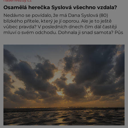
nasehvezdy.cz
Osamělá herečka Syslová všechno vzdala?
Nedávno se povídalo, že má Dana Syslová (80)
blízkého přítele, který je jí oporou. Ale je to ještě
vůbec pravda? V posledních dnech čím dál častěji
mluví o svém odchodu. Dohnala ji snad samota? Půs