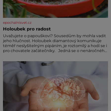
epochalnisvet.cz
Holoubek pro radost
Uvažujete o papouškovi? Sousedům by mohla vadit
jeho hlučnost. Holoubek diamantový komunikuje
téměř neslyšitelným pípáním, je roztomilý a hodí se i
pro chovatele začátečníky. Jedná se o nenáročného
klidného ptáčka, který většinu dne jen posedává.
Hodně času tráví na zemi, kde sbírá zbytky semínek
Jeho domovinou je prakticky celá Austrálie s
výjimkou pobřežní oblasti.