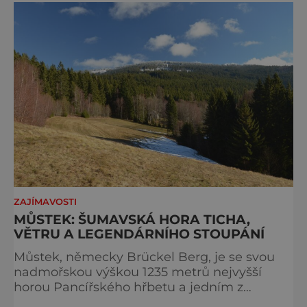
přijíždějí. Nejde o boj proti turistům. Jde o
ochranu krajiny, která už nechce být obětí
vlastního úspě
ZAJÍMAVOSTI
MŮSTEK: ŠUMAVSKÁ HORA TICHA,
VĚTRU A LEGENDÁRNÍHO STOUPÁNÍ
Můstek, německy Brückel Berg, je se svou
nadmořskou výškou 1235 metrů nejvyšší
horou Pancířského hřbetu a jedním z
nejcharakterističtějších vrcholů západní