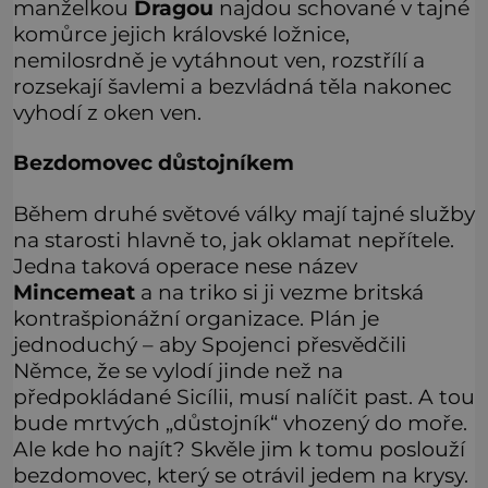
manželkou
Dragou
najdou schované v tajné
komůrce jejich královské ložnice,
nemilosrdně je vytáhnout ven, rozstřílí a
rozsekají šavlemi a bezvládná těla nakonec
vyhodí z oken ven.
Bezdomovec důstojníkem
Během druhé světové války mají tajné služby
na starosti hlavně to, jak oklamat nepřítele.
Jedna taková operace nese název
Mincemeat
a na triko si ji vezme britská
kontrašpionážní organizace. Plán je
jednoduchý – aby Spojenci přesvědčili
Němce, že se vylodí jinde než na
předpokládané Sicílii, musí nalíčit past. A tou
bude mrtvých „důstojník“ vhozený do moře.
Ale kde ho najít? Skvěle jim k tomu poslouží
bezdomovec, který se otrávil jedem na krysy.