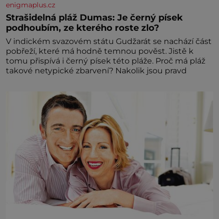
enigmaplus.cz
Strašidelná pláž Dumas: Je černý písek
podhoubím, ze kterého roste zlo?
V indickém svazovém státu Gudžarát se nachází část
pobřeží, které má hodně temnou pověst. Jistě k
tomu přispívá i černý písek této pláže. Proč má pláž
takové netypické zbarvení? Nakolik jsou pravd