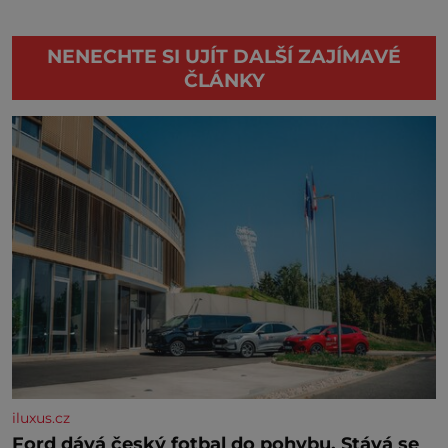
NENECHTE SI UJÍT DALŠÍ ZAJÍMAVÉ
ČLÁNKY
iluxus.cz
Ford dává český fotbal do pohybu. Stává se