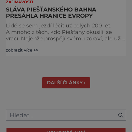
ZAJÍMAVOSTI
SLÁVA PIEŠŤANSKÉHO BAHNA
PŘESÁHLA HRANICE EVROPY
Lidé se sem jezdí léčit už celých 200 let.
A mnoho z těch, kdo Piešťany okusili, se
vrací. Nejenže prospějí svému zdraví, ale užijí
si tu i bohatý společenský život. Když se
zobrazit více >>
řekne slovenské lázně, Piešťany bývají první
volbou. Jejich věhlas je mezinárodní. A není
divu. Město rozprostřené na březích řeky
Váhu je proslulé termálními prameny
DALŠÍ ČLÁNKY ›