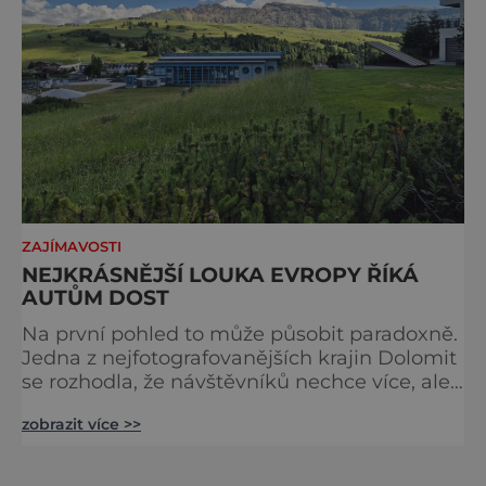
ZAJÍMAVOSTI
NEJKRÁSNĚJŠÍ LOUKA EVROPY ŘÍKÁ
AUTŮM DOST
Na první pohled to může působit paradoxně.
Jedna z nejfotografovanějších krajin Dolomit
se rozhodla, že návštěvníků nechce více, ale
méně. Alpe di Siusi, největší vysokohorská
zobrazit více >>
louka v Evropě, zavádí od léta 2026 nová
pravidla příjezdu, která mají jediný cíl –
zachovat místo, kvůli němuž sem lidé