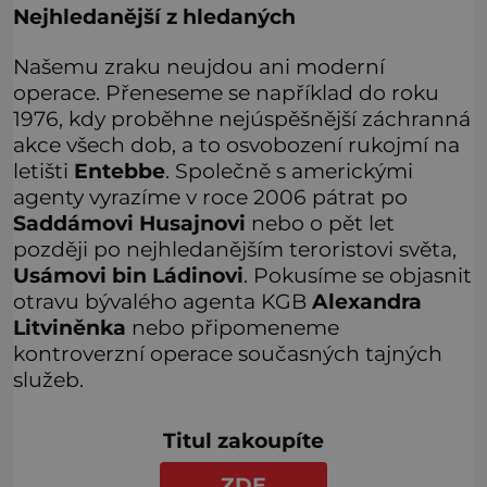
Nejhledanější z hledaných
Našemu zraku neujdou ani moderní
operace. Přeneseme se například do roku
1976, kdy proběhne nejúspěšnější záchranná
akce všech dob, a to osvobození rukojmí na
letišti
Entebbe
. Společně s americkými
agenty vyrazíme v roce 2006 pátrat po
Saddámovi Husajnovi
nebo o pět let
později po nejhledanějším teroristovi světa,
Usámovi bin Ládinovi
. Pokusíme se objasnit
otravu bývalého agenta KGB
Alexandra
Litviněnka
nebo připomeneme
kontroverzní operace současných tajných
služeb.
Titul zakoupíte
ZDE