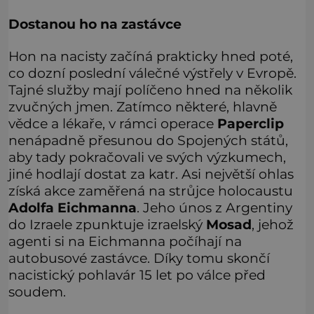
Dostanou ho na zastávce
Hon na nacisty začíná prakticky hned poté,
co dozní poslední válečné výstřely v Evropě.
Tajné služby mají políčeno hned na několik
zvučných jmen. Zatímco některé, hlavně
vědce a lékaře, v rámci operace
Paperclip
nenápadně přesunou do Spojených států,
aby tady pokračovali ve svých výzkumech,
jiné hodlají dostat za katr. Asi největší ohlas
získá akce zaměřená na strůjce holocaustu
Adolfa Eichmanna
. Jeho únos z Argentiny
do Izraele zpunktuje izraelský
Mosad
, jehož
agenti si na Eichmanna počíhají na
autobusové zastávce. Díky tomu skončí
nacistický pohlavár 15 let po válce před
soudem.