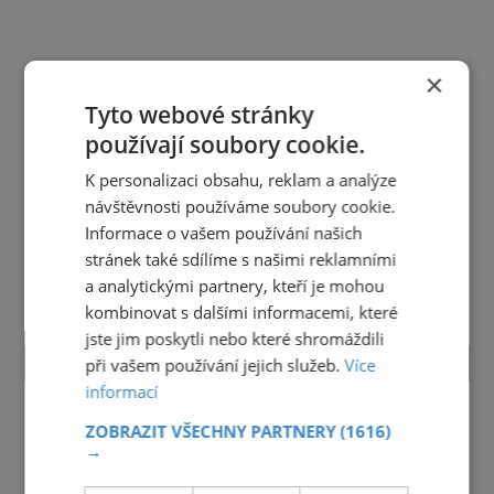
×
Tyto webové stránky
používají soubory cookie.
K personalizaci obsahu, reklam a analýze
návštěvnosti používáme soubory cookie.
Informace o vašem používání našich
stránek také sdílíme s našimi reklamními
a analytickými partnery, kteří je mohou
kombinovat s dalšími informacemi, které
jste jim poskytli nebo které shromáždili
TIPY NA CESTY
při vašem používání jejich služeb.
Více
informací
Jihočeský kraj
Jihomoravský kraj
Karlovarský kraj
ZOBRAZIT VŠECHNY PARTNERY
(1616)
Královéhradecký kraj
Liberecký kraj
→
Moravskoslezský kraj
Olomoucký kraj
Pardubický kraj
Plzeňský kraj
Praha