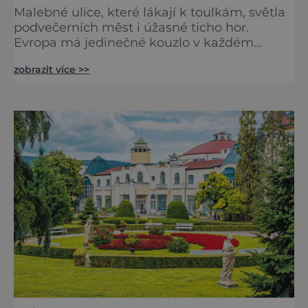
Malebné ulice, které lákají k toulkám, světla
podvečerních měst i úžasné ticho hor.
Evropa má jedinečné kouzlo v každém
období. Nové číslo Světa na dlani Speciál vás
zobrazit více >>
zve na cestu plnou inspirace, dobrodružství i
romantiky. Přinášíme vám 111 skvělých tipů,
kam vyrazit. Objevte krásu Evropy v celé její
podobě. Města s neopakovatelnou
atmosférou Vydejte se s námi na prohlídku
měst, která patří k