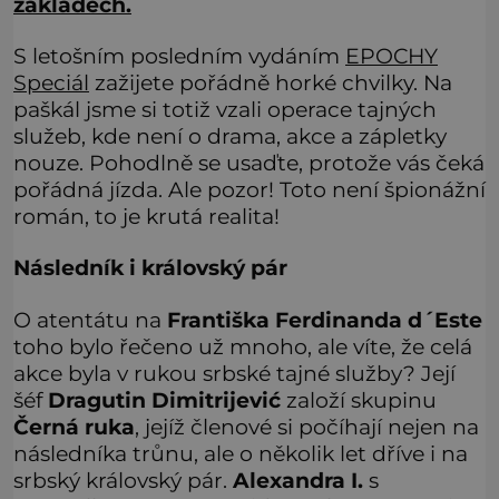
základech.
S letošním posledním vydáním
EPOCHY
Speciál
zažijete pořádně horké chvilky. Na
paškál jsme si totiž vzali operace tajných
služeb, kde není o drama, akce a zápletky
nouze. Pohodlně se usaďte, protože vás čeká
pořádná jízda. Ale pozor! Toto není špionážní
román, to je krutá realita!
Následník i královský pár
O atentátu na
Františka Ferdinanda d´Este
toho bylo řečeno už mnoho, ale víte, že celá
akce byla v rukou srbské tajné služby? Její
šéf
Dragutin
Dimitrijević
založí skupinu
Černá ruka
, jejíž členové si počíhají nejen na
následníka trůnu, ale o několik let dříve i na
srbský královský pár.
Alexandra I.
s