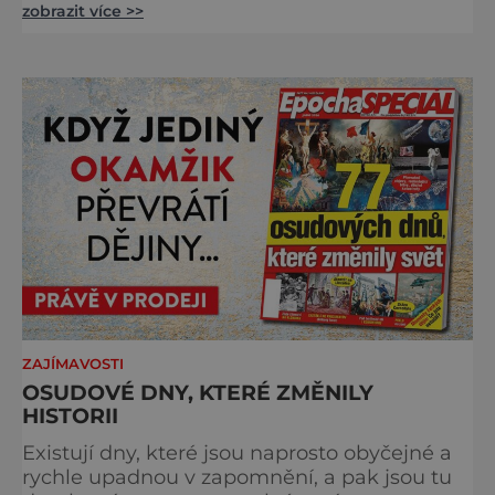
zobrazit více >>
Šumavy. Přestože nestojí v centru hlavních
turistických proudů jako Velký Javor či
Poledník, právě v tom spočívá jeho síla.
Můstek si dodnes uchovává syrový horský
charakter, klid a zvláštní atmosféru
šumavských hřebenů, kde se střídá hustý les
ZAJÍMAVOSTI
OSUDOVÉ DNY, KTERÉ ZMĚNILY
HISTORII
Existují dny, které jsou naprosto obyčejné a
rychle upadnou v zapomnění, a pak jsou tu