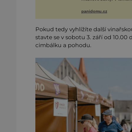
období se totiž začíná
zhoršovat paměť. Možná 
panidomu.cz
problém vzpomenout si n
jméno kolegy z práce. Ne
marně v paměti
Pokud tedy vyhlížíte další vinařsk
stavte se v sobotu 3. září od 10.00 d
cimbálku a pohodu.