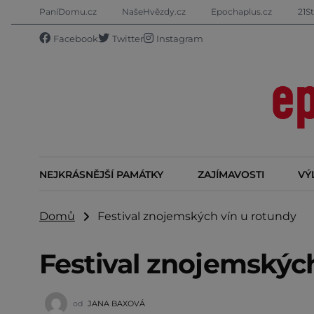
PaníDomu.cz
NašeHvězdy.cz
Epochaplus.cz
21St
Facebook
Twitter
Instagram
NEJKRÁSNĚJŠÍ PAMÁTKY
ZAJÍMAVOSTI
VÝ
Domů
Festival znojemských vín u rotundy
Festival znojemskýc
od
JANA BAXOVÁ