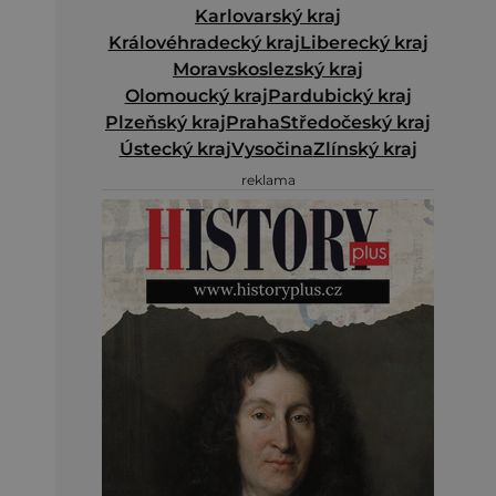
Karlovarský kraj
Královéhradecký kraj
Liberecký kraj
Moravskoslezský kraj
Olomoucký kraj
Pardubický kraj
Plzeňský kraj
Praha
Středočeský kraj
Ústecký kraj
Vysočina
Zlínský kraj
reklama