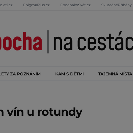
oleti.cz
EnigmaPlus.cz
EpochálníSvět.cz
SkutečnéPříběhy.
LETY ZA POZNÁNÍM
KAM S DĚTMI
TAJEMNÁ MÍSTA
h vín u rotundy