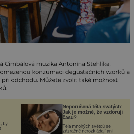
rá Cimbálová muzika Antonína Stehlíka.
neomezenou konzumaci degustačních vzorků a
e při odchodu. Můžete zvolit také možnost
ků.
Neporušená těla svatých:
Jak je možné, že vzdorují
času?
, by
Těla mnohých světců se
t
zázračně nerozkládají ani