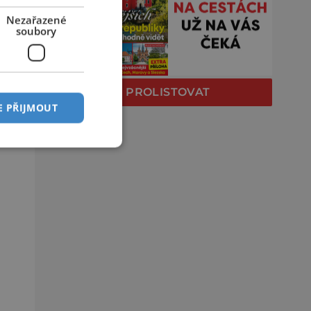
Nezařazené
soubory
PROLISTOVAT
E PŘIJMOUT