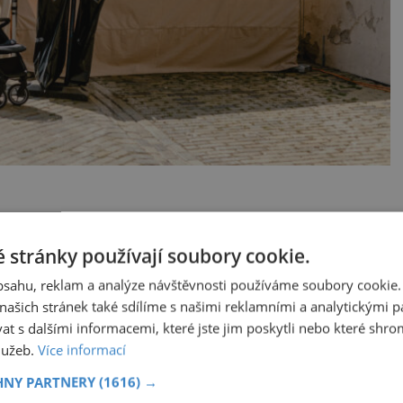
i najdou také nositele stříbrných a zlatých
zradil František Koudela, předseda VOC
 stránky používají soubory cookie.
obsahu, reklam a analýze návštěvnosti používáme soubory cookie.
ašich stránek také sdílíme s našimi reklamními a analytickými par
dní výstavy vín.
 s dalšími informacemi, které jste jim poskytli nebo které shro
služeb.
Více informací
dnocena vína postupující do celostátního
HNY PARTNERY
(1616) →
ále utkala o postup do finále a umístnění