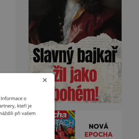
×
 Informace o
tnery, kteří je
máždili při vašem