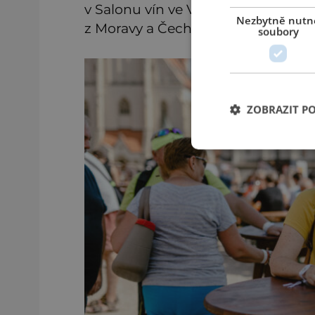
v Salonu vín ve Valticích, kde se n
Nezbytně nutn
z Moravy a Čech.
soubory
ZOBRAZIT P