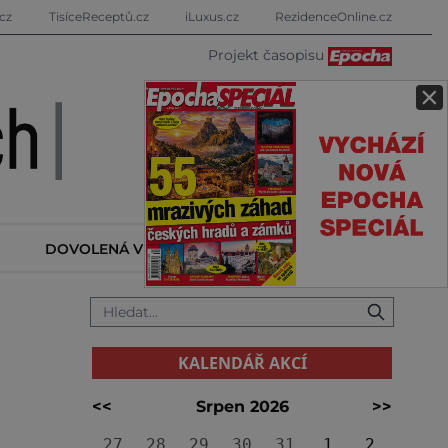
cz
TisíceReceptů.cz
iLuxus.cz
RezidenceOnline.cz
Projekt časopisu
×
DOVOLENÁ V ZAHRANIČÍ
KALENDÁŘ AKCÍ
KALENDÁŘ AKCÍ
<<
Srpen 2026
>>
27
28
29
30
31
1
2