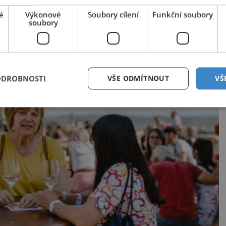
achází stálá degustační expozice nejlepších vín
é
Výkonové
Soubory cílení
Funkční soubory
soubory
ODROBNOSTI
VŠE ODMÍTNOUT
VŠ