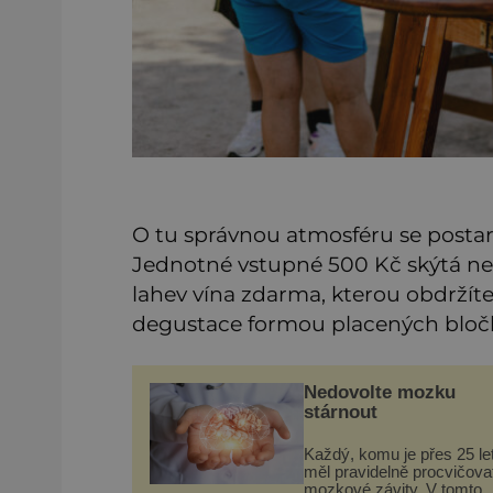
O tu správnou atmosféru se posta
Jednotné vstupné 500 Kč skýtá 
lahev vína zdarma, kterou obdržít
degustace formou placených bloč
Nedovolte mozku
stárnout
Každý, komu je přes 25 let
měl pravidelně procvičova
mozkové závity. V tomto