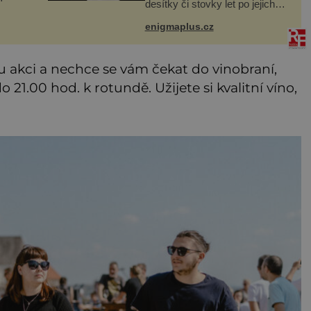
desítky či stovky let po jejich
smrti, ačkoliv na nich často
máte
nebylo provedeno balzamování
enigmaplus.cz
a
či jiné pokusy o konzervaci.
bo
Neporušené ostatky bývají
považo
ou akci a nechce se vám čekat do vinobraní,
o 21.00 hod. k rotundě. Užijete si kvalitní víno,