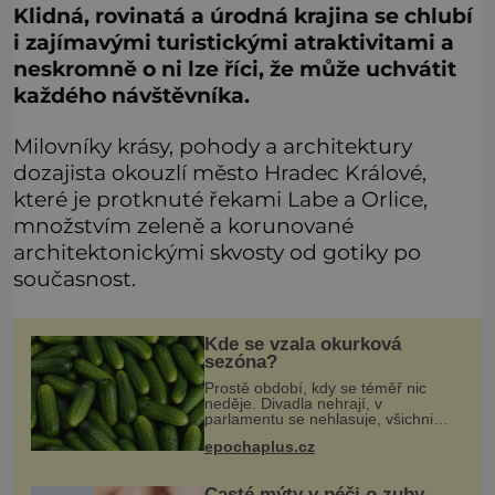
Klidná, rovinatá a úrodná krajina se chlubí
i zajímavými turistickými atraktivitami a
neskromně o ni lze říci, že může uchvátit
každého návštěvníka.
Milovníky krásy, pohody a architektury
dozajista okouzlí město Hradec Králové,
které je protknuté řekami Labe a Orlice,
množstvím zeleně a korunované
architektonickými skvosty od gotiky po
současnost.
Kde se vzala okurková
sezóna?
Prostě období, kdy se téměř nic
neděje. Divadla nehrají, v
parlamentu se nehlasuje, všichni
jsou na dovolené a média tak nemají
epochaplus.cz
o čem mluvit a psát. A vymýšlejí si
proto témata, které nikoho nezajímaj
Časté mýty v péči o zuby