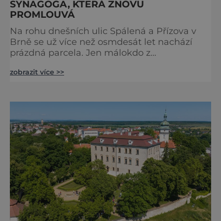
SYNAGOGA, KTERÁ ZNOVU
PROMLOUVÁ
Na rohu dnešních ulic Spálená a Přízova v
Brně se už více než osmdesát let nachází
prázdná parcela. Jen málokdo z
kolemjdoucích tuší, že právě zde stála jedna
zobrazit více >>
z největších synagog v českých zemích –
monumentální stavba, která byla po
desetiletí symbolem sebevědomé a
prosperující židovské komunity. Brněnská
Velká synagoga byla slavnostně otevřena v
roce 1856, v době, kdy se město proměňovalo
v p