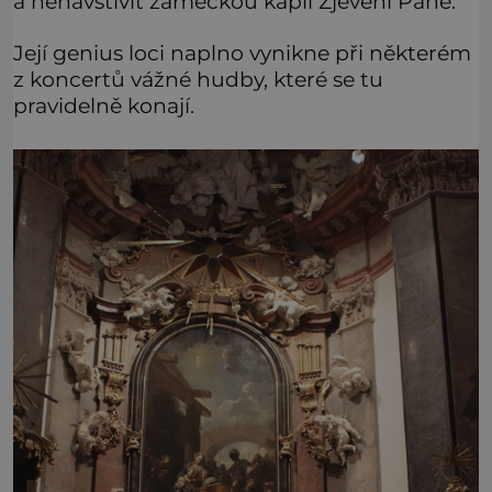
a nenavštívit zámeckou kapli Zjevení Páně.
Její genius loci naplno vynikne při některém
z koncertů vážné hudby, které se tu
pravidelně konají.