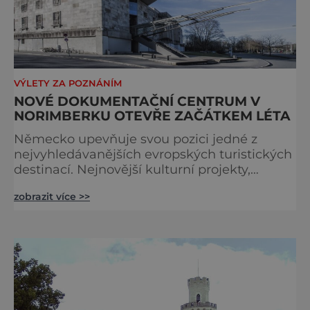
VÝLETY ZA POZNÁNÍM
NOVÉ DOKUMENTAČNÍ CENTRUM V
NORIMBERKU OTEVŘE ZAČÁTKEM LÉTA
Německo upevňuje svou pozici jedné z
nejvyhledávanějších evropských turistických
destinací. Nejnovější kulturní projekty,
otevření inovativních muzeí a velkolepé
zobrazit více >>
rekonstrukce historických památek přitahují
návštěvníky z celého světa. V nadcházejících
měsících se zde propojí kultura, historie i
moderní zážitky do jedinečné nabídky
turistických míst – přinášíme jejich výběr. Po
přibližně pětileté