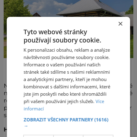
×
Tyto webové stránky
používají soubory cookie.
K personalizaci obsahu, reklam a analýze
návštěvnosti používáme soubory cookie.
Piletice
Informace o vašem používání našich
stránek také sdílíme s našimi reklamními
a analytickými partnery, kteří je mohou
Nechte se pozvat a ochutnejte z nepřeberné
kombinovat s dalšími informacemi, které
nabídky této části naší krásné a pestré České
jste jim poskytli nebo které shromáždili
republiky. Díky nové značce Regionální
při vašem používání jejich služeb.
Více
produkt Hradecko si můžete odvézt suvenýr
informací
s garancí kvality a původu.
ZOBRAZIT VŠECHNY PARTNERY
(1616)
→
Hradecko dětem