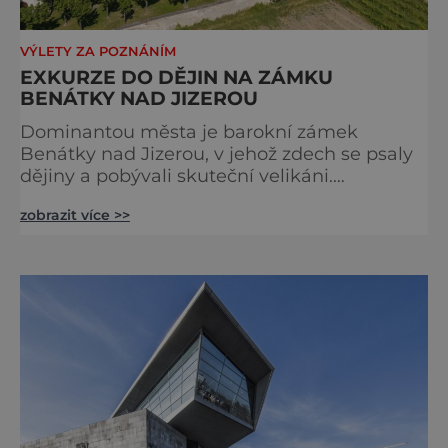
VÝLETY ZA POZNÁNÍM
EXKURZE DO DĚJIN NA ZÁMKU
BENÁTKY NAD JIZEROU
Dominantou města je barokní zámek
Benátky nad Jizerou, v jehož zdech se psaly
dějiny a pobývali skuteční velikáni.
Fenomenální dánský astronom Tycho Brahe
zobrazit více >>
tu prováděl svá slavná astronomická měření
a za zavřenými dveřmi laboratoří hledal
elixíry pro lidstvo. Došlo zde i k osudové
spolupráci s jeho přítelem, slavným Janem
Keplerem. Tímto historickým setkáním je
inspirována i zážitková mobilní detek