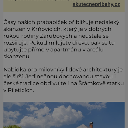
skutecnepribehy.cz
kamarádkami a bavilo nás zvelebovat si náš byt. Skoro
denně jsme tahaly domů různé kousky od babiček
nebo z bazaru, jako třeba staré zrcadlo a obrazy
Časy našich prababiček přibližuje nedaleký
skanzen v Krňovicích, který je v dobrých
rukou rodiny Zárubových a neustále se
rozšiřuje. Pokud milujete dřevo, pak se tu
ubytujte přímo v apartmánu v areálu
skanzenu.
Nabídka pro milovníky lidové architektury je
ale širší. Jedinečnou dochovanou stavbu i
české tradice obdivujte i na Šrámkově statku
v Pileticích.