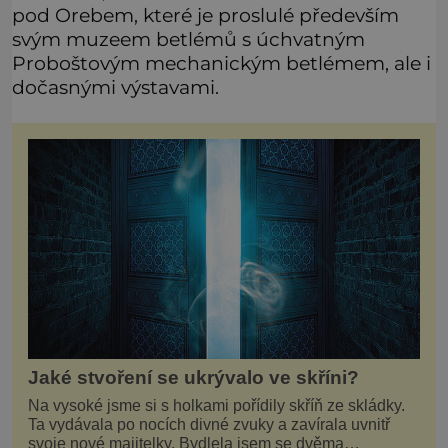
pod Orebem, které je proslulé především
svým muzeem betlémů s úchvatným
Proboštovým mechanickým betlémem, ale i
dočasnými výstavami.
Jaké stvoření se ukrývalo ve skříni?
Na vysoké jsme si s holkami pořídily skříň ze skládky.
Ta vydávala po nocích divné zvuky a zavírala uvnitř
svoje nové majitelky. Bydlela jsem se dvěma