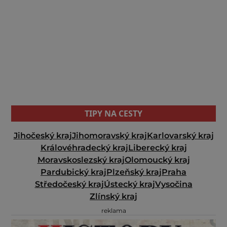
TIPY NA CESTY
Jihočeský kraj
Jihomoravský kraj
Karlovarský kraj
Královéhradecký kraj
Liberecký kraj
Moravskoslezský kraj
Olomoucký kraj
Pardubický kraj
Plzeňský kraj
Praha
Středočeský kraj
Ústecký kraj
Vysočina
Zlínský kraj
reklama