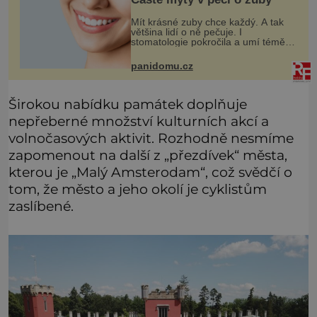
Mít krásné zuby chce každý. A tak
většina lidí o ně pečuje. I
stomatologie pokročila a umí téměř
zázraky. Přesto se některé mýty,
které se tradují, nedaří vyvrátit.
panidomu.cz
Které? Večer místo čištění s
Širokou nabídku památek doplňuje
nepřeberné množství kulturních akcí a
volnočasových aktivit. Rozhodně nesmíme
zapomenout na další z „přezdívek“ města,
kterou je „Malý Amsterodam“, což svědčí o
tom, že město a jeho okolí je cyklistům
zaslíbené.