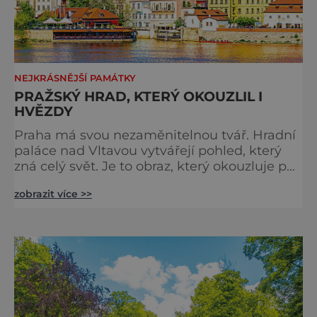
NEJKRÁSNĚJŠÍ PAMÁTKY
PRAŽSKÝ HRAD, KTERÝ OKOUZLIL I
HVĚZDY
Praha má svou nezaměnitelnou tvář. Hradní
paláce nad Vltavou vytvářejí pohled, který
zná celý svět. Je to obraz, který okouzluje po
staletí a nikdy nezevšední. Neexistuje snad
zobrazit více >>
jediný Čech, který by ho neznal. Pražský hrad
se objevuje na pohlednicích, ve filmech i na
fotkách. A kdo si plánuje výlet do naší
metropole, má ho na seznamu mí