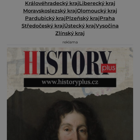
Královéhradecký kraj
Liberecký kraj
Moravskoslezský kraj
Olomoucký kraj
Pardubický kraj
Plzeňský kraj
Praha
Středočeský kraj
Ústecký kraj
Vysočina
Zlínský kraj
reklama