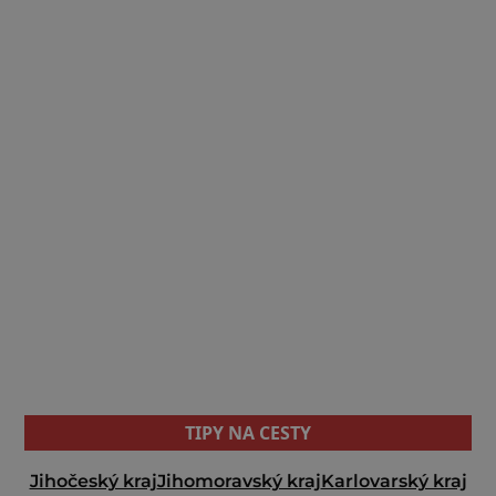
TIPY NA CESTY
Jihočeský kraj
Jihomoravský kraj
Karlovarský kraj