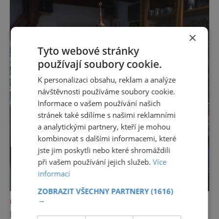
Je to pro
×
Tyto webové stránky
používají soubory cookie.
K personalizaci obsahu, reklam a analýze
návštěvnosti používáme soubory cookie.
Informace o vašem používání našich
stránek také sdílíme s našimi reklamními
a analytickými partnery, kteří je mohou
kombinovat s dalšími informacemi, které
jste jim poskytli nebo které shromáždili
při vašem používání jejich služeb.
Více
informací
ZOBRAZIT VŠECHNY PARTNERY
(1616)
→
NEJKRÁSNĚJŠÍ PAMÁTKY
MODEL FRANTIŠKOLÁZEŇSKÉ