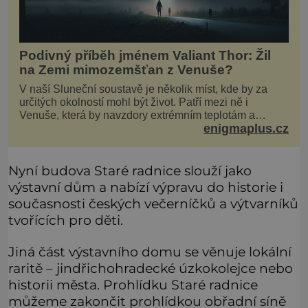
Podivný příběh jménem Valiant Thor: Žil
na Zemi mimozemšťan z Venuše?
V naší Sluneční soustavě je několik míst, kde by za
určitých okolností mohl být život. Patří mezi ně i
Venuše, která by navzdory extrémním teplotám a
enigmaplus.cz
smrtícímu složení atmosféry teoreticky mohla ukrývat
životní formy. Potvrzovat to má i podivný příběh muže
jménem Valiant Thor. Opravdu šlo o mimozem
Nyní budova Staré radnice slouží jako
výstavní dům a nabízí výpravu do historie i
současnosti českých večerníčků a výtvarníků
tvořících pro děti.
Jiná část výstavního domu se věnuje lokální
raritě – jindřichohradecké úzkokolejce nebo
historii města. Prohlídku Staré radnice
můžeme zakončit prohlídkou obřadní síně