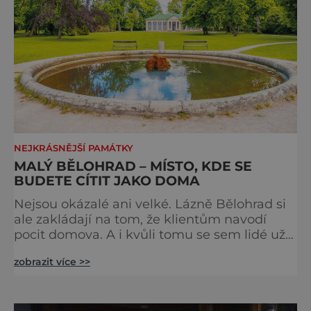
NEJKRÁSNĚJŠÍ PAMÁTKY
MALÝ BĚLOHRAD – MÍSTO, KDE SE
BUDETE CÍTIT JAKO DOMA
Nejsou okázalé ani velké. Lázně Bělohrad si
ale zakládají na tom, že klientům navodí
pocit domova. A i kvůli tomu se sem lidé už
zhruba 130 let rádi vracejí. Nejsou tu obří
zobrazit více >>
lázeňské koncerty ani velkolepé akce.
Dokonce tu nenajdete ani pravou kolonádu.
Ne že by tu nebyla. Ale mnoho lidí si jí
nevšimne, ani se jí kolonáda vlastně neříká.