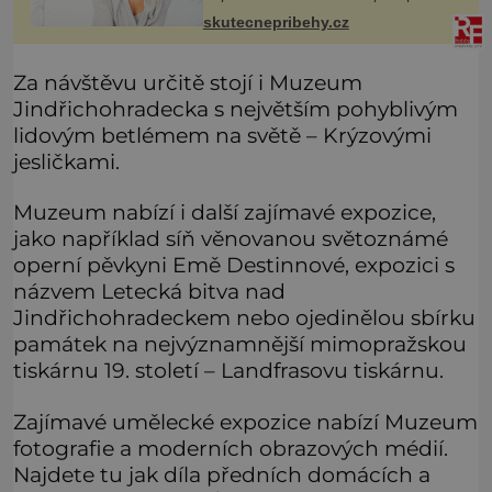
ani vlastní byt, ale člověk, který je
skutecnepribehy.cz
ochotný podat pomocnou ruku.
Vždycky jsem byla spíš samotářka.
Za návštěvu určitě stojí i Muzeum
Jindřichohradecka s největším pohyblivým
lidovým betlémem na světě – Krýzovými
jesličkami.
Muzeum nabízí i další zajímavé expozice,
jako například síň věnovanou světoznámé
operní pěvkyni Emě Destinnové, expozici s
názvem Letecká bitva nad
Jindřichohradeckem nebo ojedinělou sbírku
památek na nejvýznamnější mimopražskou
tiskárnu 19. století – Landfrasovu tiskárnu.
Zajímavé umělecké expozice nabízí Muzeum
fotografie a moderních obrazových médií.
Najdete tu jak díla předních domácích a