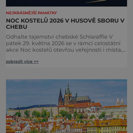
NEJKRÁSNĚJŠÍ PAMÁTKY
NOC KOSTELŮ 2026 V HUSOVĚ SBORU V
CHEBU
Odhalte tajemství chebské Schlaraffie V
pátek 29. května 2026 se v rámci celostátní
akce Noc kostelů otevřou veřejnosti i místa,
která běžně zůstávají skrytá. Jedním z
zobrazit více >>
nejzajímavějších bude bezesporu Husův
sbor Církve československé husitské v
Chebu (Vrbenského 14), který letos nabídne
večer plný historie, hudby, tajemství i
dobrodružství pro malé i velké návštěvníky.
Málokdo ví, že dnešní kos