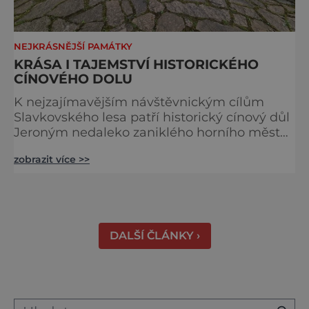
NEJKRÁSNĚJŠÍ PAMÁTKY
KRÁSA I TAJEMSTVÍ HISTORICKÉHO
CÍNOVÉHO DOLU
K nejzajímavějším návštěvnickým cílům
Slavkovského lesa patří historický cínový důl
Jeroným nedaleko zaniklého horního města
Čistá. Dolovat se v něm začalo už ve
zobrazit více >>
středověku. Národní kulturní památka je
dnes přístupná veřejnosti a hojně
vyhledávaná turisty, kteří si zde mohou učinit
poměrně konkrétní představu o namáhavé
práci tehdejších horníků. [gallery
DALŠÍ ČLÁNKY ›
ids="91631,91630,91632,91633,91634,91635,9