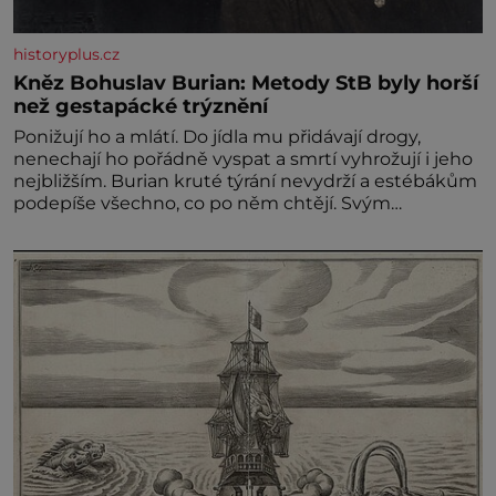
historyplus.cz
Kněz Bohuslav Burian: Metody StB byly horší
než gestapácké trýznění
Ponižují ho a mlátí. Do jídla mu přidávají drogy,
nenechají ho pořádně vyspat a smrtí vyhrožují i jeho
nejbližším. Burian kruté týrání nevydrží a estébákům
podepíše všechno, co po něm chtějí. Svým
podpisem jim potvrdí také to, že na něj během
výslechů nikdo nevyvíjel fyzický ani psychický nátlak.
Syn brněnského řezníka chce být knězem a