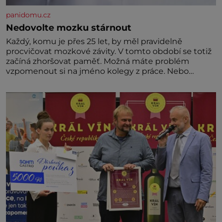
panidomu.cz
Nedovolte mozku stárnout
Každý, komu je přes 25 let, by měl pravidelně
procvičovat mozkové závity. V tomto období se totiž
začíná zhoršovat paměť. Možná máte problém
vzpomenout si na jméno kolegy z práce. Nebo
marně v paměti lovíte název knížky, kterou jste
nedávno přečetli. Je to opravdu tak, s věkem jako
kdyby se paměť rozhodla stávkovat. Cvičte