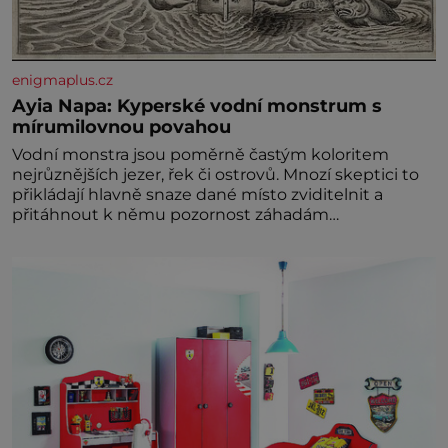
enigmaplus.cz
Ayia Napa: Kyperské vodní monstrum s
mírumilovnou povahou
Vodní monstra jsou poměrně častým koloritem
nejrůznějších jezer, řek či ostrovů. Mnozí skeptici to
přikládají hlavně snaze dané místo zviditelnit a
přitáhnout k němu pozornost záhadám
nakloněných turi