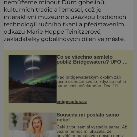
nemůžeme minout Dům gobelínů,
kulturních tradic a řemesel, což je
interaktivní muzeum s ukázkou tradičních
technologií ručního tkaní a představením
odkazu Marie Hoppe Teinitzerové,
zakladatelky gobelínových dílen ve městě.
Co se všechno semlelo
poblíž Bridgewateru? UFO na
obloze, monstra v bažinách!
Nad bridgewaterským okolím září
jasné sluneční světlo, když se náhle
stane cosi nečekaného. Dne 10.
května roku 1760 v deset hodin
dopoledne zde dojde k vůbec
prvnímu historicky doloženému
enigmaplus.cz
přeletu UFO
Souseda mi poslalo samo
nebe!
Celý život jsem si vystačila sama. Až
vážná nemoc mi ukázala, že
největším bohatstvím nejsou peníze