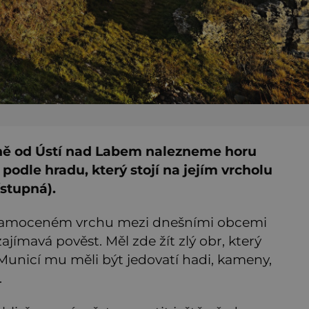
dně od Ústí nad Labem nalezneme horu
podle hradu, který stojí na jejím vrcholu
ístupná).
osamoceném vrchu mezi dnešními obcemi
ajímavá pověst. Měl zde žít zlý obr, který
Municí mu měli být jedovatí hadi, kameny,
.