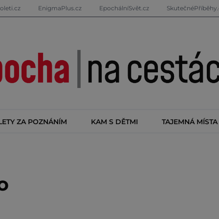
oleti.cz
EnigmaPlus.cz
EpochálníSvět.cz
SkutečnéPříběhy.
LETY ZA POZNÁNÍM
KAM S DĚTMI
TAJEMNÁ MÍSTA
o