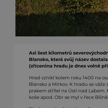
Asi šest kilometrů severovýcho
Blansko, která svůj název dostala 
(zřícenina hradu je dnes volně př
Hrad vznikl kolem roku 1400 na 
Blansko a Mírkov. K hradu se váže z
prakem střílel na Ústí nad Labem. 
koše apod. Obr se myl v řece Bílině