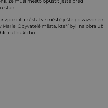
li, že musí město opustit ještě před
restán.
br zpozdil a zůstal ve městě ještě po zazvonění
Marie. Obyvatelé města, kteří byli na obra už
li a utloukli ho.