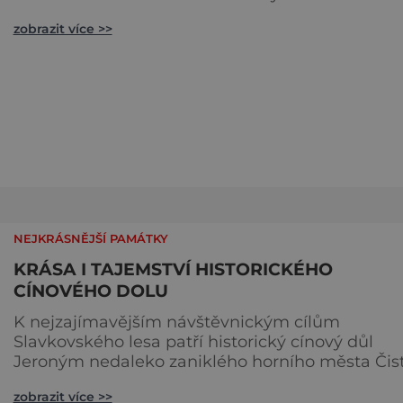
představen model synagogy, která byla nacisty
zobrazit více >>
zničena v roce 1938. Do lázeňského města se tak
více než symbolicky vrátil židovský svatostánek.
Autorem modelu je Bohuslav Karban z Aše.
Připomeňme si nyní některé události spojené s
touto významnou stavbou. [gallery ids="917
NEJKRÁSNĚJŠÍ PAMÁTKY
KRÁSA I TAJEMSTVÍ HISTORICKÉHO
CÍNOVÉHO DOLU
K nejzajímavějším návštěvnickým cílům
Slavkovského lesa patří historický cínový důl
Jeroným nedaleko zaniklého horního města Čist
Dolovat se v něm začalo už ve středověku. Náro
zobrazit více >>
kulturní památka je dnes přístupná veřejnosti a