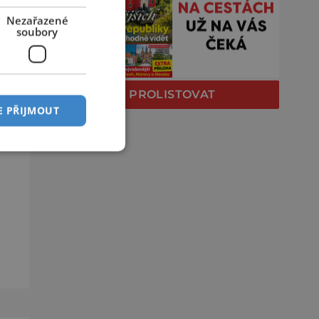
Nezařazené
soubory
V
PROLISTOVAT
E PŘIJMOUT
ary