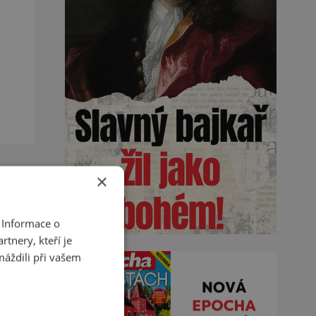
×
 Informace o
tnery, kteří je
máždili při vašem