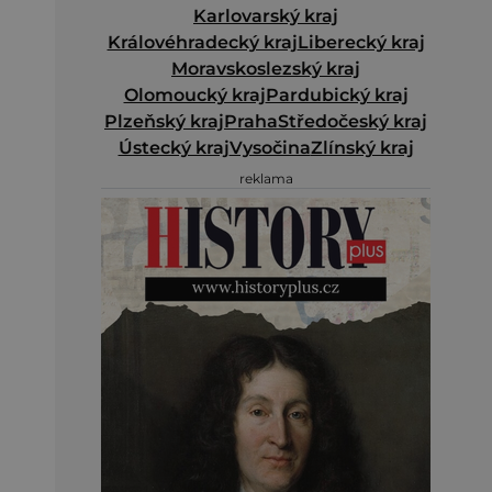
Karlovarský kraj
Královéhradecký kraj
Liberecký kraj
Moravskoslezský kraj
Olomoucký kraj
Pardubický kraj
Plzeňský kraj
Praha
Středočeský kraj
Ústecký kraj
Vysočina
Zlínský kraj
reklama