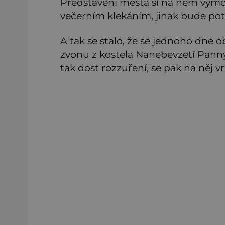
Představení města si na něm vymoh
večerním klekáním, jinak bude pot
A tak se stalo, že se jednoho dne o
zvonu z kostela Nanebevzetí Panny 
tak dost rozzuření, se pak na něj vrh