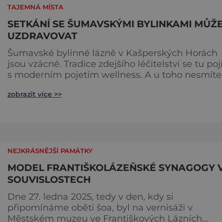
TAJEMNÁ MÍSTA
SETKÁNÍ SE ŠUMAVSKÝMI BYLINKAMI MŮŽ
UZDRAVOVAT
Šumavské bylinné lázně v Kašperských Horách
jsou vzácné. Tradice zdejšího léčitelství se tu poj
s moderním pojetím wellness. A u toho nesmíte
chybět. Jsou naprosto výjimečné a přitom vlastně
zobrazit více >>
totálně obyčejné. Na nic speciálního si nehrají
a právě proto lidi okouzlují. Bylinné lázně leží
přímo v historickém centru městečka nedaleko
řeky Otavy, po
NEJKRÁSNĚJŠÍ PAMÁTKY
MODEL FRANTIŠKOLÁZEŇSKÉ SYNAGOGY 
SOUVISLOSTECH
Dne 27. ledna 2025, tedy v den, kdy si
připomínáme oběti šoa, byl na vernisáži v
Městském muzeu ve Františkových Lázních