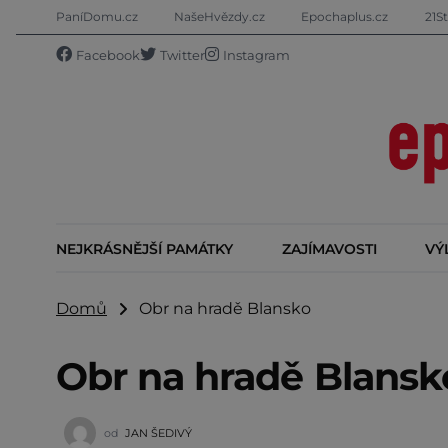
PaníDomu.cz
NašeHvězdy.cz
Epochaplus.cz
21St
Facebook
Twitter
Instagram
NEJKRÁSNĚJŠÍ PAMÁTKY
ZAJÍMAVOSTI
VÝ
Domů
Obr na hradě Blansko
Obr na hradě Blansk
od
JAN ŠEDIVÝ