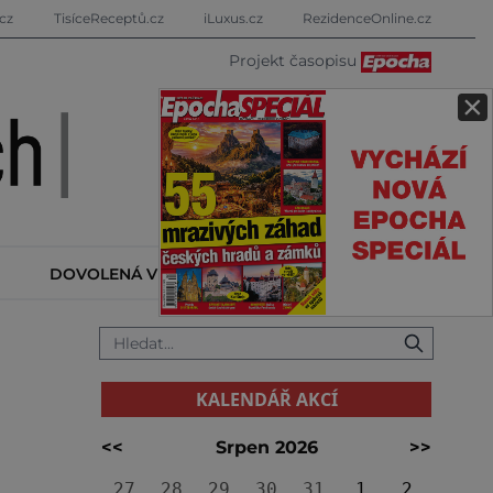
cz
TisíceReceptů.cz
iLuxus.cz
RezidenceOnline.cz
Projekt časopisu
×
DOVOLENÁ V ZAHRANIČÍ
KALENDÁŘ AKCÍ
KALENDÁŘ AKCÍ
<<
Srpen 2026
>>
27
28
29
30
31
1
2