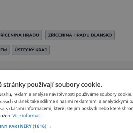
ZŘÍCENINA HRADU
ZŘÍCENINA HRADU BLANSKO
BEM
ÚSTECKÝ KRAJ
Sdílet na Twitteru
 stránky používají soubory cookie.
obsahu, reklam a analýze návštěvnosti používáme soubory cookie.
Další článek
ašich stránek také sdílíme s našimi reklamními a analytickými par
Jindřichův Hradec žije!
 s dalšími informacemi, které jste jim poskytli nebo které shro
služeb.
Více informací
HNY PARTNERY
(1616) →