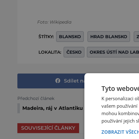
Foto: Wikipedia
ŠTÍTKY:
BLANSKO
HRAD BLANSKO
LOKALITA:
ČESKO
OKRES ÚSTÍ NAD LA
Sdílet na Facebooku
Tyto webové
K personalizaci 
Předchozí článek
vašem používání n
Madeira, ráj v Atlantiku
mohou kombinovat
používání jejich 
SOUVISEJÍCÍ ČLÁNKY
ZOBRAZIT VŠEC