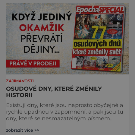
Můstek si dodnes uchovává syrový horský
charakter, klid a zvláštní atmosféru
šumavských hřebenů, kde se střídá hustý les
ZAJÍMAVOSTI
OSUDOVÉ DNY, KTERÉ ZMĚNILY
HISTORII
Existují dny, které jsou naprosto obyčejné a
rychle upadnou v zapomnění, a pak jsou tu
dny, které se nesmazatelným písmem
otisknou do lidské historie, a je jedno, jestli
zobrazit více >>
dojde k významnému objevu nebo děsivé