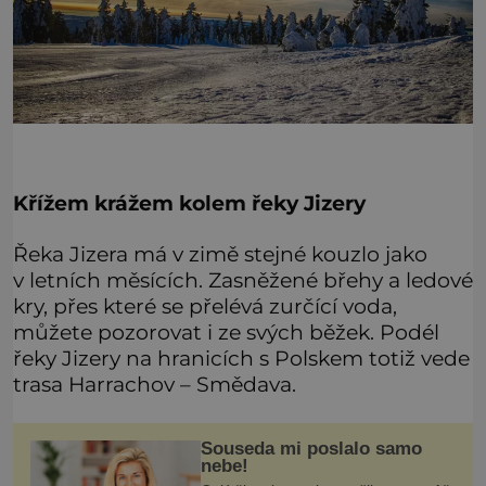
Křížem krážem kolem řeky Jizery
Řeka Jizera má v zimě stejné kouzlo jako
v letních měsících. Zasněžené břehy a ledové
kry, přes které se přelévá zurčící voda,
můžete pozorovat i ze svých běžek. Podél
řeky Jizery na hranicích s Polskem totiž vede
trasa Harrachov – Smědava.
Souseda mi poslalo samo
nebe!