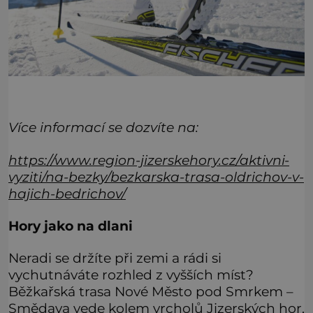
Více informací se dozvíte na:
https://www.region-jizerskehory.cz/aktivni-
vyziti/na-bezky/bezkarska-trasa-oldrichov-v-
hajich-bedrichov/
Hory jako na dlani
Neradi se držíte při zemi a rádi si
vychutnáváte rozhled z vyšších míst?
Běžkařská trasa Nové Město pod Smrkem –
Smědava vede kolem vrcholů Jizerských hor,