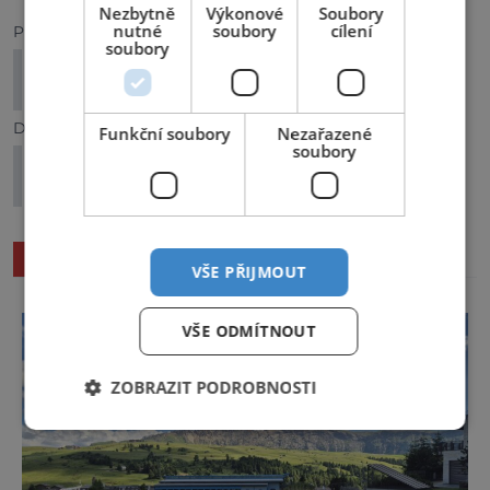
Nezbytně
Výkonové
Soubory
nutné
soubory
cílení
Předchozí článek
soubory
Ostrovy Indického oceánu: Který je oblíbenou
Silvestrovskou destinací?
Další článek
Funkční soubory
Nezařazené
soubory
Cestování s rostlinnými produkty: Co
potřebujete vědět
SOUVISEJÍCÍ ČLÁNKY
VŠE PŘIJMOUT
VŠE ODMÍTNOUT
ZOBRAZIT PODROBNOSTI