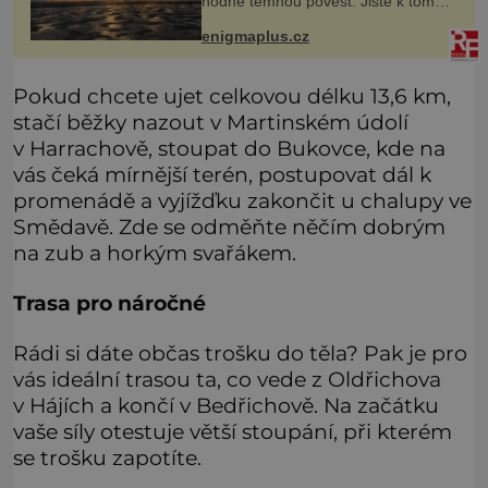
hodně temnou pověst. Jistě k tomu
přispívá i černý písek této pláže.
Proč má pláž takové netypické
enigmaplus.cz
zbarvení? Nakolik jsou pravdivé
Pokud chcete ujet celkovou délku 13,6 km,
stačí běžky nazout v Martinském údolí
v Harrachově, stoupat do Bukovce, kde na
vás čeká mírnější terén, postupovat dál k
promenádě a vyjížďku zakončit u chalupy ve
Smědavě. Zde se odměňte něčím dobrým
na zub a horkým svařákem.
Trasa pro náročné
Rádi si dáte občas trošku do těla? Pak je pro
vás ideální trasou ta, co vede z Oldřichova
v Hájích a končí v Bedřichově. Na začátku
vaše síly otestuje větší stoupání, při kterém
se trošku zapotíte.