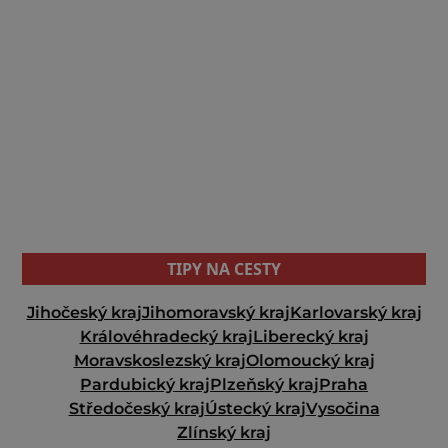
TIPY NA CESTY
Jihočeský kraj
Jihomoravský kraj
Karlovarský kraj
Královéhradecký kraj
Liberecký kraj
Moravskoslezský kraj
Olomoucký kraj
Pardubický kraj
Plzeňský kraj
Praha
Středočeský kraj
Ústecký kraj
Vysočina
Zlínský kraj