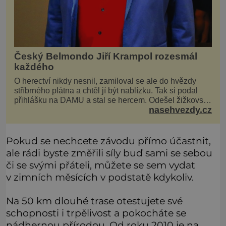
Český Belmondo Jiří Krampol rozesmál
každého
O herectví nikdy nesnil, zamiloval se ale do hvězdy
stříbrného plátna a chtěl jí být nablízku. Tak si podal
přihlášku na DAMU a stal se hercem. Odešel žižkovský
nasehvezdy.cz
matador, který všude rozdával humor, i když jemu
samotnému do smíchu zrovna nebylo. Do poslední
chvíle bojoval hlavně svým optimismem a vti
Pokud se nechcete závodu přímo účastnit,
ale rádi byste změřili síly buď sami se sebou
či se svými přáteli, můžete se sem vydat
v zimních měsících v podstatě kdykoliv.
Na 50 km dlouhé trase otestujete své
schopnosti i trpělivost a pokocháte se
nádhernou přírodou. Od roku 2010 je na