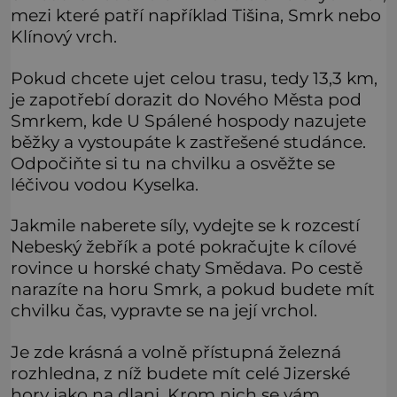
mezi které patří například Tišina, Smrk nebo
Klínový vrch.
Pokud chcete ujet celou trasu, tedy 13,3 km,
je zapotřebí dorazit do Nového Města pod
Smrkem, kde U Spálené hospody nazujete
běžky a vystoupáte k zastřešené studánce.
Odpočiňte si tu na chvilku a osvěžte se
léčivou vodou Kyselka.
Jakmile naberete síly, vydejte se k rozcestí
Nebeský žebřík a poté pokračujte k cílové
rovince u horské chaty Smědava. Po cestě
narazíte na horu Smrk, a pokud budete mít
chvilku čas, vypravte se na její vrchol.
Je zde krásná a volně přístupná železná
rozhledna, z níž budete mít celé Jizerské
hory jako na dlani. Krom nich se vám