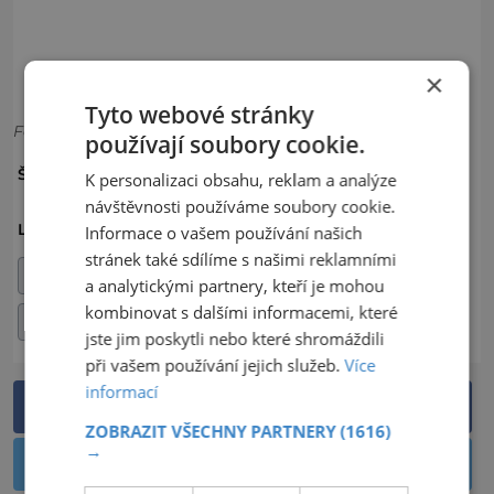
×
Tyto webové stránky
Foto: Shutterstock
používají soubory cookie.
BĚŽKOVÁNÍ
BĚŽKY
ŠTÍTKY:
K personalizaci obsahu, reklam a analýze
návštěvnosti používáme soubory cookie.
ČESKO
LIBERECKÝ KRAJ
LOKALITA:
Informace o vašem používání našich
stránek také sdílíme s našimi reklamními
OKRES JABLONEC NAD NISOU
a analytickými partnery, kteří je mohou
kombinovat s dalšími informacemi, které
OKRES LIBEREC
jste jim poskytli nebo které shromáždili
při vašem používání jejich služeb.
Více
informací
Sdílet na Facebooku
ZOBRAZIT VŠECHNY PARTNERY
(1616)
→
Sdílet na Twitteru