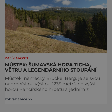
ZAJÍMAVOSTI
MŮSTEK: ŠUMAVSKÁ HORA TICHA,
VĚTRU A LEGENDÁRNÍHO STOUPÁNÍ
Můstek, německy Brückel Berg, je se svou
nadmořskou výškou 1235 metrů nejvyšší
horou Pancířského hřbetu a jedním z
nejcharakterističtějších vrcholů západní
zobrazit více >>
Šumavy. Přestože nestojí v centru hlavních
turistických proudů jako Velký Javor či
Poledník, právě v tom spočívá jeho síla.