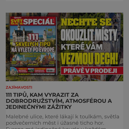
katastrofě. Vezměte si k ruce kalendář a
projděte společně s námi historii křížem
krážem. Je 10. dubna roku 49 př. n. l. a na
břehu říčky Rubikon pronáší Gaius Julius
Caesar svou slavnou vě
ZAJÍMAVOSTI
111 TIPŮ, KAM VYRAZIT ZA
DOBRODRUŽSTVÍM, ATMOSFÉROU A
JEDINEČNÝMI ZÁŽITKY
Malebné ulice, které lákají k toulkám, světla
podvečerních měst i úžasné ticho hor.