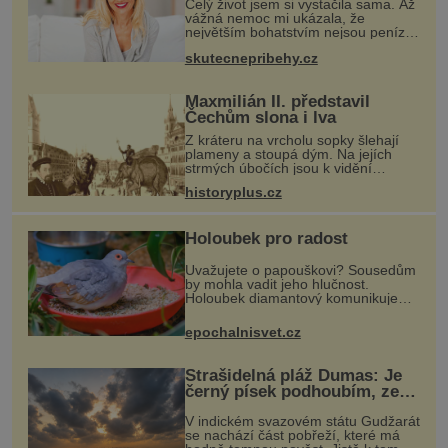
Celý život jsem si vystačila sama. Až
vážná nemoc mi ukázala, že
největším bohatstvím nejsou peníze
ani vlastní byt, ale člověk, který je
skutecnepribehy.cz
ochotný podat pomocnou ruku.
Vždycky jsem byla spíš samotářka.
Maxmilián II. představil
Čechům slona i lva
Z kráteru na vrcholu sopky šlehají
plameny a stoupá dým. Na jejích
strmých úbočích jsou k vidění
kamzíci a prohánějí se tu i veverky.
historyplus.cz
Kupodivu nejde třeba o sicilskou
sopku Etnu, ale o pražské Staromě
Holoubek pro radost
Uvažujete o papouškovi? Sousedům
by mohla vadit jeho hlučnost.
Holoubek diamantový komunikuje
téměř neslyšitelným pípáním, je
roztomilý a hodí se i pro chovatele
epochalnisvet.cz
začátečníky. Jedná se o nenároč
Strašidelná pláž Dumas: Je
černý písek podhoubím, ze
kterého roste zlo?
V indickém svazovém státu Gudžarát
se nachází část pobřeží, které má