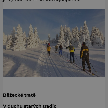
Běžecké tratě
V duchu starých tradic