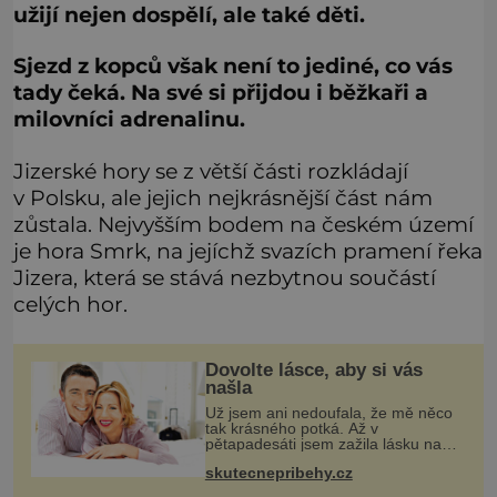
užijí nejen dospělí, ale také děti.
Sjezd z kopců však není to jediné, co vás
tady čeká. Na své si přijdou i běžkaři a
milovníci adrenalinu.
Jizerské hory se z větší části rozkládají
v Polsku, ale jejich nejkrásnější část nám
zůstala. Nejvyšším bodem na českém území
je hora Smrk, na jejíchž svazích pramení řeka
Jizera, která se stává nezbytnou součástí
celých hor.
Dovolte lásce, aby si vás
našla
Už jsem ani nedoufala, že mě něco
tak krásného potká. Až v
pětapadesáti jsem zažila lásku na
první pohled. Poprvé jsem se
skutecnepribehy.cz
vdávala, když mi bylo dvacet. Oba
jsme byli mladí a byl to tak říkajíc