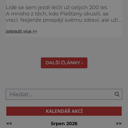
Lidé se sem jezdí léčit už celých 200 let.
A mnoho z těch, kdo Piešťany okusili, se
vrací. Nejenže prospějí svému zdraví, ale užijí
si tu i bohatý společenský život. Když se
zobrazit více >>
řekne slovenské lázně, Piešťany bývají první
volbou. Jejich věhlas je mezinárodní. A není
divu. Město rozprostřené na březích řeky
Váhu je proslulé termálními prameny
DALŠÍ ČLÁNKY ›
KALENDÁŘ AKCÍ
<<
Srpen 2026
>>