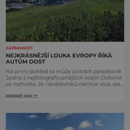
ZAJÍMAVOSTI
NEJKRÁSNĚJŠÍ LOUKA EVROPY ŘÍKÁ
AUTŮM DOST
Na první pohled to může působit paradoxně.
Jedna z nejfotografovanějších krajin Dolomit
se rozhodla, že návštěvníků nechce více, ale
méně. Alpe di Siusi, největší vysokohorská
zobrazit více >>
louka v Evropě, zavádí od léta 2026 nová
pravidla příjezdu, která mají jediný cíl –
zachovat místo, kvůli němuž sem lidé
přijíždějí. Nejde o boj proti turistům. Jde o
ochranu krajiny, která už nechce být obětí
vlastního úspě