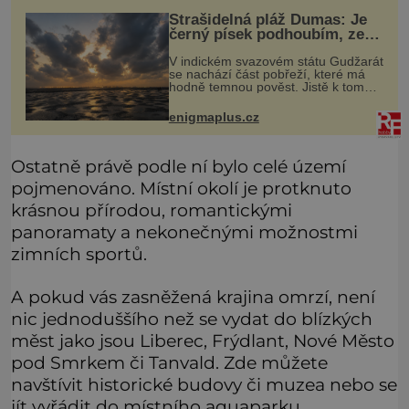
sňatek
Strašidelná pláž Dumas: Je
černý písek podhoubím, ze
kterého roste zlo?
V indickém svazovém státu Gudžarát
se nachází část pobřeží, které má
hodně temnou pověst. Jistě k tomu
přispívá i černý písek této pláže.
Proč má pláž takové netypické
enigmaplus.cz
zbarvení? Nakolik jsou pravdivé
Ostatně právě podle ní bylo celé území
pojmenováno. Místní okolí je protknuto
krásnou přírodou, romantickými
panoramaty a nekonečnými možnostmi
zimních sportů.
A pokud vás zasněžená krajina omrzí, není
nic jednoduššího než se vydat do blízkých
měst jako jsou Liberec, Frýdlant, Nové Město
pod Smrkem či Tanvald. Zde můžete
navštívit historické budovy či muzea nebo se
jít vyřádit do místního aquaparku.