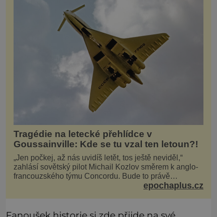
Tragédie na letecké přehlídce v
Goussainville: Kde se tu vzal ten letoun?!
„Jen počkej, až nás uvidíš letět, tos ještě neviděl,“
zahlásí sovětský pilot Michail Kozlov směrem k anglo-
francouzského týmu Concordu. Bude to právě
epochaplus.cz
konkurenční boj, co bude stát za smrtí celé 6členné
posádky Tupoleva Tu-144, zničením několika domů,
usmrcením 8 lidí na zemi (z toho 3 dětí) a 60 váž
Fanoušek historie si zde přijde na své