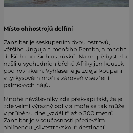
Místo ohňostrojů delfíni
Zanzibar je seskupením dvou ostrovů,
většího Unguja a menšího Pemba, a mnoha
dalších menších ostrůvků. Na mapě byste ho
našli u východních břehů Afriky jen kousek
pod rovníkem. Vyhlášené je zdejší koupání
v tyrkysovém moři a zároveň v sevření
palmových hájů.
Mnohé návštěvníky zde překvapí fakt, že je
zde velmi výrazný odliv a moře se tak může
v průběhu dne „vzdálit“ až o 300 metrů.
Zanzibar je v současnosti především
oblíbenou „silvestrovskou“ destinací.