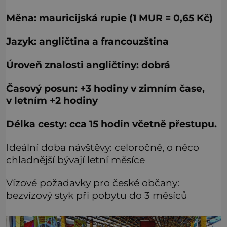
Měna: mauricijská rupie (1 MUR = 0,65 Kč)
Jazyk: angličtina a francouzština
Úroveň znalosti angličtiny: dobrá
Časový posun: +3 hodiny v zimním čase,
v letním +2 hodiny
Délka cesty: cca 15 hodin včetně přestupu.
Ideální doba návštěvy: celoročně, o něco
chladnější bývají letní měsíce
Vízové požadavky pro české občany:
bezvízový styk při pobytu do 3 měsíců