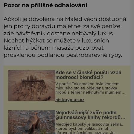
Pozor na přílišné odhalování
Ačkoli je dovolená na Maledivách dostupná
jen pro ty opravdu majetné, za své peníze
zde návštěvník dostane nebývalý luxus.
Nechat hýčkat se můžete v luxusních
lázních a během masáže pozorovat
prosklenou podlahou pestrobarevné ryby.
Kde se v čínské poušti vzali
modroocí blonďáci?
V poušti Taklamakan byla koncem
minulého století objevena stovka
hrobů s téměř netknutými mumiemi.
Všichni mrtví byli pohřbeni s úctou a
historyplus.cz
četnými milodary. Asi nejvíc přitom
vědce zaujal hrob tříměsíčn
Nejodvážnější zvíře podle
Guinnessovy knihy rekordů?
Šelmička s pruhem na
Medojed kapský je lasicovitá šelma,
hřbetě!
kterou bychom velikostí mohli
přirovnat k českému jezevci. Je