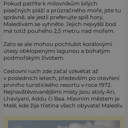
Pokud patříte k milovníkům bílých
písečných pláží a průzračného moře, jste tu
správně, ale jestli preferujte spíš hory,
Maledivám se vyhněte. Jejich nejvyšší bod
má totiž pouhého 2,5 metru nad mořem.
Zato se ale mohou pochlubit korálovými
útesy obklopenými lagunou a bohatým
podmořským životem.
Cestovní ruch zde začal vzkvétat až
v posledních letech, především po otevření
prvního turistického resortu v roce 1972.
Nejnavštěvovanějšími místy jsou atoly Ari,
Lhaviyani, Addu či Baa. Hlavním městem je
Malé, kde žije třetina všech obyvatel Malediv.