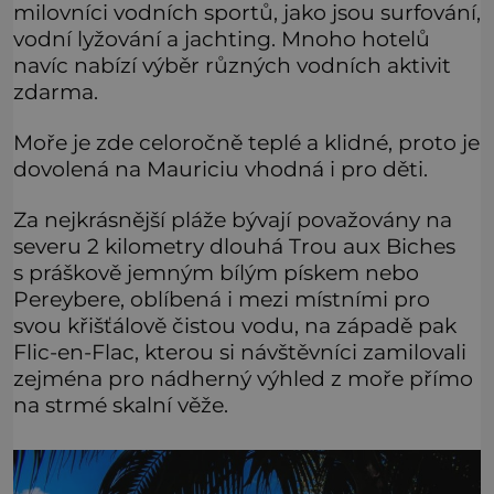
milovníci vodních sportů, jako jsou surfování,
vodní lyžování a jachting. Mnoho hotelů
navíc nabízí výběr různých vodních aktivit
zdarma.
Moře je zde celoročně teplé a klidné, proto je
dovolená na Mauriciu vhodná i pro děti.
Za nejkrásnější pláže bývají považovány na
severu 2 kilometry dlouhá Trou aux Biches
s práškově jemným bílým pískem nebo
Pereybere, oblíbená i mezi místními pro
svou křišťálově čistou vodu, na západě pak
Flic-en-Flac, kterou si návštěvníci zamilovali
zejména pro nádherný výhled z moře přímo
na strmé skalní věže.