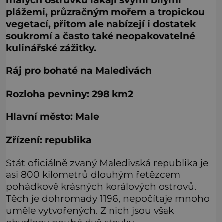
malých ostrůvků lákají svými bílými
plážemi, průzračným mořem a tropickou
vegetací, přitom ale nabízejí i dostatek
soukromí a často také neopakovatelné
kulinářské zážitky.
Ráj pro bohaté na Maledivách
Rozloha pevniny: 298 km2
Hlavní město: Male
Zřízení: republika
Stát oficiálně zvaný Maledivská republika je
asi 800 kilometrů dlouhým řetězcem
pohádkově krásných korálových ostrovů.
Těch je dohromady 1196, nepočítaje mnoho
uměle vytvořených. Z nich jsou však
obydleny pouhé dvě stovky.