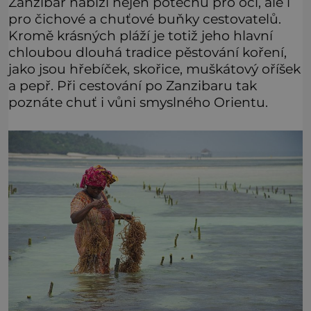
Zanzibar nabízí nejen potěchu pro oči, ale i
pro čichové a chuťové buňky cestovatelů.
Kromě krásných pláží je totiž jeho hlavní
chloubou dlouhá tradice pěstování koření,
jako jsou hřebíček, skořice, muškátový oříšek
a pepř. Při cestování po Zanzibaru tak
poznáte chuť i vůni smyslného Orientu.