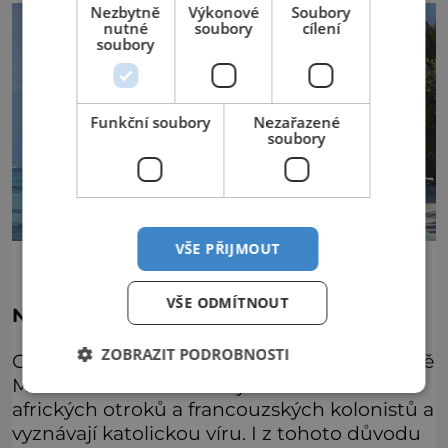
Nezbytně
Výkonové
Soubory
nutné
soubory
cílení
soubory
Funkční soubory
Nezařazené
soubory
VŠE PŘIJMOUT
VŠE ODMÍTNOUT
Nejlepší kuchyně v Indickém oceánu
ZOBRAZIT PODROBNOSTI
Celé 4/5 Seychelanů žijí na největším ostrově
Mahé. Většina místních jsou míšenci
afrických otroků a francouzských kolonistů a
vyznávají katolickou víru. I z tohoto důvodu