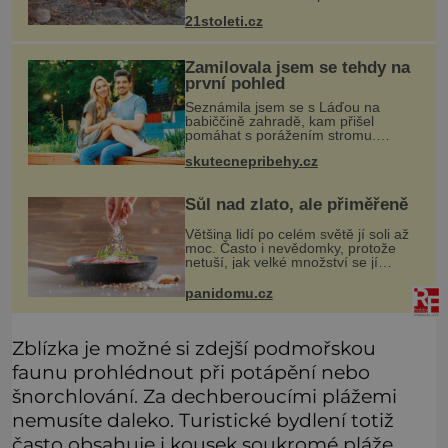
extrémně nebojácná, ostatně bývá
21stoleti.cz
označována za nejodvážnější zvíře
vůbec. V této souvislosti je dokonc
Zamilovala jsem se tehdy na
první pohled
Seznámila jsem se s Láďou na
babiččině zahradě, kam přišel
pomáhat s porážením stromu.
Babička mě před ním ale varovala…
skutecnepribehy.cz
Babička se mě často ptávala, kdy se
už konečně vdám. Dost mě to
deptalo,
Sůl nad zlato, ale přiměřeně
Většina lidí po celém světě jí soli až
moc. Často i nevědomky, protože
netuší, jak velké množství se jí
skrývá v průmyslově vyráběných
potravinách, dokonce i těch
panidomu.cz
sladkých. Sůl je zdravá
Zblízka je možné si zdejší podmořskou
faunu prohlédnout při potápění nebo
šnorchlování. Za dechberoucími plážemi
nemusíte daleko. Turistické bydlení totiž
často obsahuje i kousek soukromé pláže,