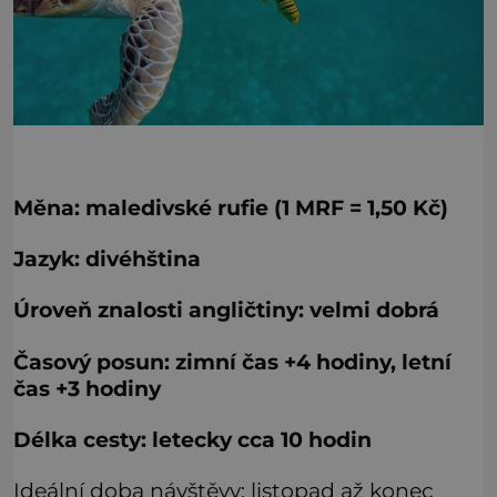
Měna: maledivské rufie (1 MRF = 1,50 Kč)
Jazyk: divéhština
Úroveň znalosti angličtiny: velmi dobrá
Časový posun: zimní čas +4 hodiny, letní
čas +3 hodiny
Délka cesty: letecky cca 10 hodin
Ideální doba návštěvy: listopad až konec