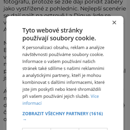
fotografů, protože se zde dají pořídit záběry
jako vystřižené z pohlednic. Nejlepší scenérie
se dají najít na ostrově La Digue, kde se
×
v zátokách Grand Anse, Petite Anse a Cocos
Anse nacházejí i nejkrásnější pláže.
Tyto webové stránky
používají soubory cookie.
Nejnavštěvovanější pláží je tříkilometrová
K personalizaci obsahu, reklam a analýze
Beau Vallon na ostrově Mahé. Dalším
návštěvnosti používáme soubory cookie.
vyhlášeným koutem je zátoka Anse Lanzio
Informace o vašem používání našich
na ostrově Praslin. Protože je zde bohatý
stránek také sdílíme s našimi reklamními
podmořský život, potápěčské brýle a šnorchl
a analytickými partnery, kteří je mohou
jsou takřka nezbytným vybavením.
kombinovat s dalšími informacemi, které
jste jim poskytli nebo které shromáždili
A aby uspokojili i náročnější klienty, pořádají
při vašem používání jejich služeb.
Více
místní speciální výlety s potápěním. Je však
informací
dobré vědět, že je zakázáno vyvážet ze země
části mořské fauny. Přísně trestáno je také
ZOBRAZIT VŠECHNY PARTNERY
(1616)
opalování bez jakékoli části plavek.
→