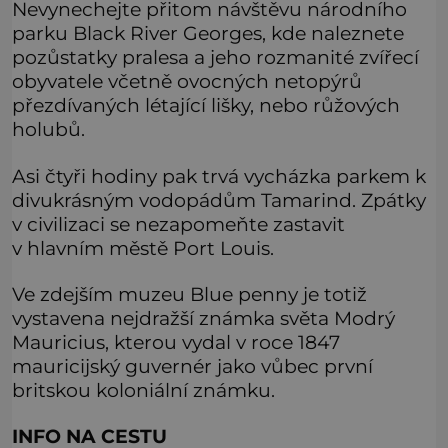
Nevynechejte přitom návštěvu národního
parku Black River Georges, kde naleznete
pozůstatky pralesa a jeho rozmanité zvířecí
obyvatele včetně ovocných netopýrů
přezdívaných létající lišky, nebo růžových
holubů.
Asi čtyři hodiny pak trvá vycházka parkem k
divukrásným vodopádům Tamarind. Zpátky
v civilizaci se nezapomeňte zastavit
v hlavním městě Port Louis.
Ve zdejším muzeu Blue penny je totiž
vystavena nejdražší známka světa Modrý
Mauricius, kterou vydal v roce 1847
mauricijský guvernér jako vůbec první
britskou koloniální známku.
INFO NA CESTU