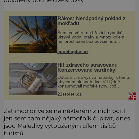
Rákos: Nenápadný poklad z
mokřadů
Šumí ve větru na březích rybníků,
ukrývá vodní ptáky a mnozí kolem
něj procházejí bez povšimnutí.
Přesto právě rákos pomáhal stavět
domy, vyrábět lodě, zapisovat první
epochaplus.cz
texty a inspiroval řadu pověstí.
Hit zdravého stravování:
Konzervované sardinky!
Odborníci na výživu nabádají k tomu,
abychom alespoň dvakrát týdně
konzumovali mořské ryby, což
ovšem může být zatěžující pro
21stoleti.cz
peněženku. Dobrou zprávou je, že
hvězdou doporučení se nyní staly
konzervo
Zatímco dříve se na některém z nich ocitl
jen sem tam nějaký námořník či pirát, dnes
jsou Maledivy vytouženým cílem tisíců
turistů.