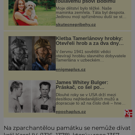
toulavému psovi Bobimu
Moje dětství bylo těžké. Naše
maminka zemřela. Táta byl despota.
Jedinou mojí spřízněnou duší se stal
toulavý pejsek Bobi. Doma jsem jako
skutecnepribehy.cz
dítě měla peklo. Maminka zemřela,
když jsem byla ještě malá. O
Kletba Tamerlánovy hrobky:
Otevřeli hrob a za dva dny
začala invaze do SSSR.
V červnu 1941 sovětští vědci
Náhoda, nebo varování?
otevírají hrobku slavného dobyvatele
Tamerlána v uzbeckém
Samarkandu. O dva dny později
nacistické Německo zahajuje operaci
enigmaplus.cz
Barbarossa a napadá Sovětský svaz.
Shoda dat je
James Whitey Bulger:
Práskač, co šel po
práskačích
Dlouhé roky se v USA drží mezi
desítkou nejhledanějších mužů a
dopracuje to až na číslo dvě – hned
po Usámovi bin Ládinovi (1957–
epochaplus.cz
2011). To je James „Whitey“ Bulger
(1929–2018) viněný ze spoluúčasti
na
Na zparchantělou památku se nemůže dívat
král Karel IV. (1316–1378), který v roce 1357