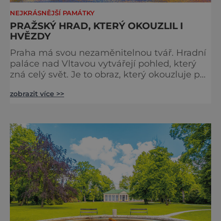
NEJKRÁSNĚJŠÍ PAMÁTKY
PRAŽSKÝ HRAD, KTERÝ OKOUZLIL I
HVĚZDY
Praha má svou nezaměnitelnou tvář. Hradní
paláce nad Vltavou vytvářejí pohled, který
zná celý svět. Je to obraz, který okouzluje po
staletí a nikdy nezevšední. Neexistuje snad
zobrazit více >>
jediný Čech, který by ho neznal. Pražský hrad
se objevuje na pohlednicích, ve filmech i na
fotkách. A kdo si plánuje výlet do naší
metropole, má ho na seznamu mí