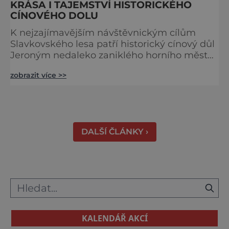
KRÁSA I TAJEMSTVÍ HISTORICKÉHO
CÍNOVÉHO DOLU
K nejzajímavějším návštěvnickým cílům
Slavkovského lesa patří historický cínový důl
Jeroným nedaleko zaniklého horního města
Čistá. Dolovat se v něm začalo už ve
zobrazit více >>
středověku. Národní kulturní památka je
dnes přístupná veřejnosti a hojně
vyhledávaná turisty, kteří si zde mohou učinit
poměrně konkrétní představu o namáhavé
práci tehdejších horníků. [gallery
DALŠÍ ČLÁNKY ›
ids="91631,91630,91632,91633,91634,91635,9
KALENDÁŘ AKCÍ