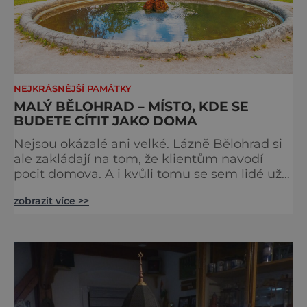
NEJKRÁSNĚJŠÍ PAMÁTKY
MALÝ BĚLOHRAD – MÍSTO, KDE SE
BUDETE CÍTIT JAKO DOMA
Nejsou okázalé ani velké. Lázně Bělohrad si
ale zakládají na tom, že klientům navodí
pocit domova. A i kvůli tomu se sem lidé už
zhruba 130 let rádi vracejí. Nejsou tu obří
zobrazit více >>
lázeňské koncerty ani velkolepé akce.
Dokonce tu nenajdete ani pravou kolonádu.
Ne že by tu nebyla. Ale mnoho lidí si jí
nevšimne, ani se jí kolonáda vlastně neříká.
Je to pro