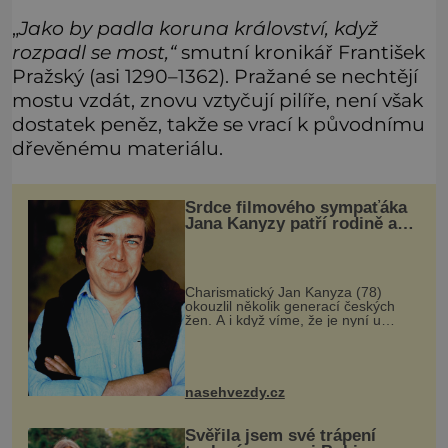
„
Jako by padla koruna království, když
rozpadl se most,“
smutní kronikář František
Pražský (asi 1290–1362). Pražané se nechtějí
mostu vzdát, znovu vztyčují pilíře, není však
dostatek peněz, takže se vrací k původnímu
dřevěnému materiálu.
Srdce filmového sympaťáka
Jana Kanyzy patří rodině a
malování
Charismatický Jan Kanyza (78)
okouzlil několik generací českých
žen. A i když víme, že je nyní u
svého malování spokojený, pořád se
nám po jeho neokázalém, ale o to
pravdivějším herectví stýská. Sympa
nasehvezdy.cz
Svěřila jsem své trápení