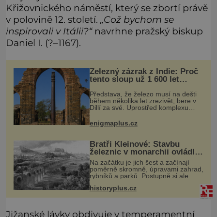
Křižovnického náměstí, který se zbortí právě
v polovině 12. století.
„Což bychom se
inspirovali v Itálii?“
navrhne pražský biskup
Daniel I. (?–1167).
Železný zázrak z Indie: Proč
tento sloup už 1 600 let
nezná rez?
Představa, že železo musí na dešti
během několika let zrezivět, bere v
Dillí za své. Uprostřed komplexu
Qutb stojí více než sedm metrů
vysoký železný sloup, který už
enigmaplus.cz
přibližně 1 600 let odolává počasí
Bratři Kleinové: Stavbu
železnic v monarchii ovládli
samouci
Na začátku je jich šest a začínají
poměrně skromně, úpravami zahrad,
rybníků a parků. Postupně si ale
troufnou i na stavbu železnic. Během
historyplus.cz
40 let vybudují na území monarchie
třetinu všech tratí, tedy
Jižanské lávky obdivuje v temperamentní