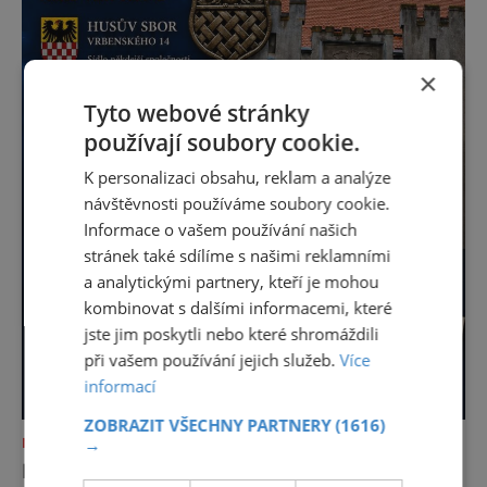
×
Tyto webové stránky
používají soubory cookie.
K personalizaci obsahu, reklam a analýze
návštěvnosti používáme soubory cookie.
Informace o vašem používání našich
stránek také sdílíme s našimi reklamními
a analytickými partnery, kteří je mohou
kombinovat s dalšími informacemi, které
jste jim poskytli nebo které shromáždili
při vašem používání jejich služeb.
Více
informací
ZOBRAZIT VŠECHNY PARTNERY
(1616)
→
NEJKRÁSNĚJŠÍ PAMÁTKY
NOC KOSTELŮ 2026 V HUSOVĚ SBORU V