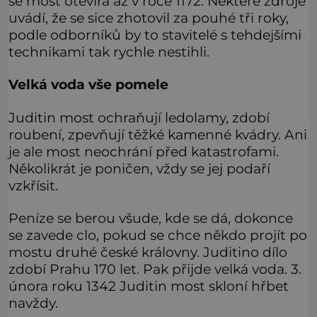
se most otevírá až v roce 1172. Některé zdroje
uvádí, že se sice zhotovil za pouhé tři roky,
podle odborníků by to stavitelé s tehdejšími
technikami tak rychle nestihli.
Velká voda vše pomele
Juditin most ochraňují ledolamy, zdobí
roubení, zpevňují těžké kamenné kvádry. Ani
je ale most neochrání před katastrofami.
Několikrát je poničen, vždy se jej podaří
vzkřísit.
Peníze se berou všude, kde se dá, dokonce
se zavede clo, pokud se chce někdo projít po
mostu druhé české královny. Juditino dílo
zdobí Prahu 170 let. Pak přijde velká voda. 3.
února roku 1342 Juditin most skloní hřbet
navždy.