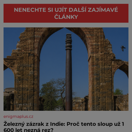
NENECHTE SI UJÍT DALŠÍ ZAJÍMAVÉ
ČLÁNKY
enigmaplus.cz
Železný zázrak z Indie: Proč tento sloup už 1
600 let nezná rez?