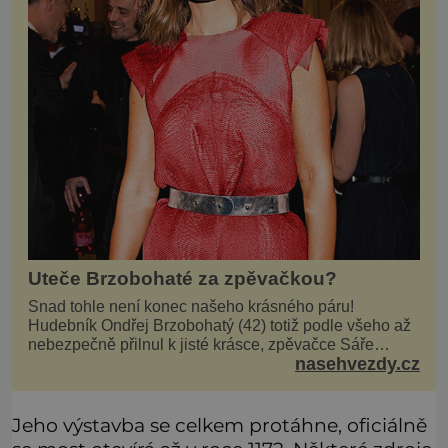
Uteče Brzobohaté za zpěvačkou?
Snad tohle není konec našeho krásného páru!
Hudebník Ondřej Brzobohatý (42) totiž podle všeho až
nebezpečně přilnul k jisté krásce, zpěvačce Sáře
nasehvezdy.cz
Milfajtové (33), která jednou byla hostem v pořadu
Inkognito, kde Ondřej účinkuje. Ondřej Brzobohatý (42).
Hned po natáčení prý za ní přišel s nabídkou, ž
Jeho výstavba se celkem protáhne, oficiálně