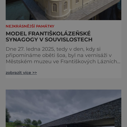
NEJKRÁSNĚJŠÍ PAMÁTKY
MODEL FRANTIŠKOLÁZEŇSKÉ
SYNAGOGY V SOUVISLOSTECH
Dne 27. ledna 2025, tedy v den, kdy si
připomínáme oběti šoa, byl na vernisáži v
Městském muzeu ve Františkových Lázních
představen model synagogy, která byla
zobrazit více >>
nacisty zničena v roce 1938. Do lázeňského
města se tak více než symbolicky vrátil
židovský svatostánek. Autorem modelu je
Bohuslav Karban z Aše. Připomeňme si nyní
některé události spojené s touto významnou
stavbou. [gallery ids="917