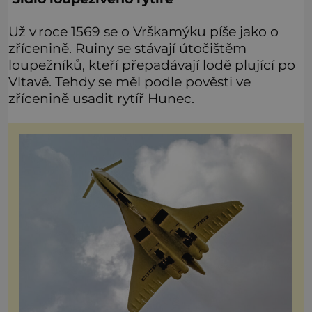
Už v roce 1569 se o Vrškamýku píše jako o
zřícenině. Ruiny se stávají útočištěm
loupežníků, kteří přepadávají lodě plující po
Vltavě. Tehdy se měl podle pověsti ve
zřícenině usadit rytíř Hunec.