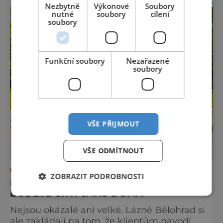
fotkách. A kdo si plánuje výlet do naší
Nezbytně
Výkonové
Soubory
metropole, má ho na seznamu mí
nutné
soubory
cílení
soubory
Funkční soubory
Nezařazené
soubory
VŠE PŘIJMOUT
VŠE ODMÍTNOUT
NEJKRÁSNĚJŠÍ PAMÁTKY
ZOBRAZIT PODROBNOSTI
MALÝ BĚLOHRAD – MÍSTO, KDE SE
BUDETE CÍTIT JAKO DOMA
Nejsou okázalé ani velké. Lázně Bělohrad si
ale zakládají na tom, že klientům navodí