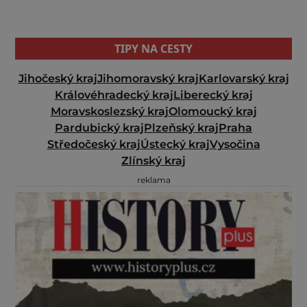
TIPY NA CESTY
Jihočeský kraj
Jihomoravský kraj
Karlovarský kraj
Královéhradecký kraj
Liberecký kraj
Moravskoslezský kraj
Olomoucký kraj
Pardubický kraj
Plzeňský kraj
Praha
Středočeský kraj
Ústecký kraj
Vysočina
Zlínský kraj
reklama