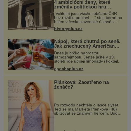
4 ambiciózní ženy, které
změnily politickou hru:
Manželé je posílali do
„Volitelní jsou všichni občané ČSR
kuchyně marně
bez rozdílu pohlaví…,“ stojí černé na
bílém v československé ústavě z
roku 1920. Na podobnou právní
historyplus.cz
úpravu čekají ženy napříč celým
světem dlouhá léta a často za ni
Nápoj, která chutná po seně.
Jak znechucený Američan
vymyslel brčko
Dnes je brčko naprostou
samozřejmostí. Jenže ještě v 19.
století lidé upíjejí limonády i koktejly
dutými stébly žita nebo žitné slámy.
epochaplus.cz
Fungují sice dobře, mají ale jednu
nepříjemnou vlastnost po chvíl
Plánková: Zaostřeno na
ženáče?
Po rozvodu nechtěla o lásce slyšet.
Teď se má Markéta Plánková (48)
sbližovat se známým hercem. Bude
to ale opravdu cesta ke štěstí? Po
rozvodu s novinářem Danielem
Častvajem (52) byla herečka
Markéta