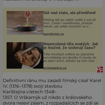
Sůl nad zlato, ale přiměřeně
Většina lidí po celém světě jí soli až
moc. Často i nevědomky, protože
netuší, jak velké množství se jí
skrývá v průmyslově vyráběných
potravinách, dokonce i těch
panidomu.cz
sladkých. Sůl je zdravá
Neporušená těla svatých: Jak
je možné, že vzdorují času?
Těla mnohých světců se zázračně
nerozkládají ani desítky či stovky let
po jejich smrti, ačkoliv na nich často
nebylo provedeno balzamování či
jiné pokusy o konzervaci.
enigmaplus.cz
Neporušené ostatky bývají považo
Definitivní ránu mu zasadí římský císař Karel
IV. (1316–1378) svojí stavbou
Karlštejna v letech 1348–
1357. O Vrškamýk už nikdo z královského
dvora nejeví zájem, z rozpadajících se zdí se