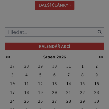
práci tehdejších horníků. [gallery
DALŠÍ ČLÁNKY ›
ids="91631,91630,91632,91633,91634,91635,9
KALENDÁŘ AKCÍ
<<
Srpen 2026
>>
27
28
29
30
31
1
2
3
4
5
6
7
8
9
10
11
12
13
14
15
16
17
18
19
20
21
22
23
24
25
26
27
28
29
30