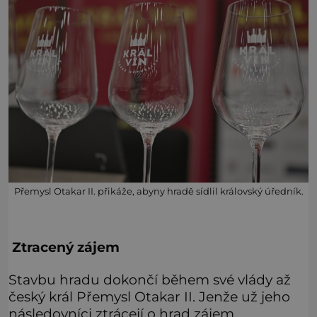
Přemysl Otakar II. přikáže, abyny hradě sídlil královský úředník.
Ztracený zájem
Stavbu hradu dokončí během své vlády až
český král Přemysl Otakar II. Jenže už jeho
následovníci ztrácejí o hrad zájem.