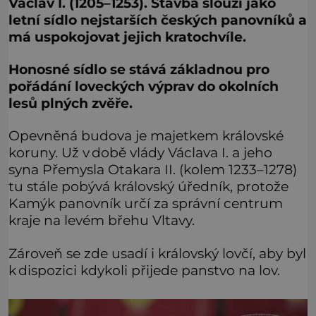
Václav I. (1205–1253). Stavba slouží jako
letní sídlo nejstarších českých panovníků a
má uspokojovat jejich kratochvíle.
Honosné sídlo se stává základnou pro
pořádání loveckých výprav do okolních
lesů plných zvěře.
Opevněná budova je majetkem královské
koruny. Už v době vlády Václava I. a jeho
syna Přemysla Otakara II. (kolem 1233–1278)
tu stále pobývá královský úředník, protože
Kamýk panovník určí za správní centrum
kraje na levém břehu Vltavy.
Zároveň se zde usadí i královský lovčí, aby byl
k dispozici kdykoli přijede panstvo na lov.