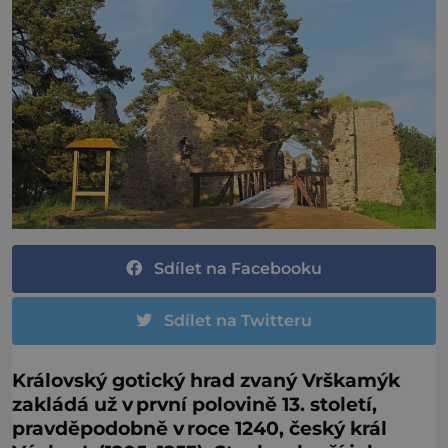
Sdílet na Facebooku
Sdílet na Twitteru
Královský gotický hrad zvaný Vrškamýk
zakládá už v první polovině 13. století,
pravděpodobně v roce 1240, český král