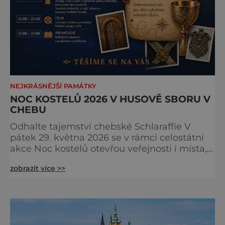
NEJKRÁSNĚJŠÍ PAMÁTKY
NOC KOSTELŮ 2026 V HUSOVĚ SBORU V
CHEBU
Odhalte tajemství chebské Schlaraffie V
pátek 29. května 2026 se v rámci celostátní
akce Noc kostelů otevřou veřejnosti i místa,
která běžně zůstávají skrytá. Jedním z
zobrazit více >>
nejzajímavějších bude bezesporu Husův
sbor Církve československé husitské v
Chebu (Vrbenského 14), který letos nabídne
večer plný historie, hudby, tajemství i
dobrodružství pro malé i velké návštěvníky.