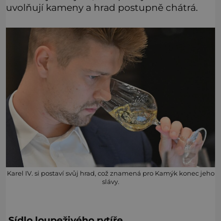
uvolňují kameny a hrad postupně chátrá.
Karel IV. si postaví svůj hrad, což znamená pro Kamýk konec jeho
slávy.
Sídlo loupeživého rytíře