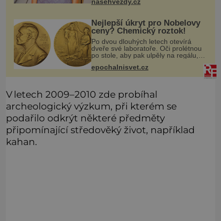
nasehvezdy.cz
Nejlepší úkryt pro Nobelovy
ceny? Chemický roztok!
Po dvou dlouhých letech otevírá
dveře své laboratoře. Oči prolétnou
po stole, aby pak ulpěly na regálu,
kde se nachází všemožné látky.
epochalnisvet.cz
Hledá žluto-oranžovou tekutinu,
jakmile ji zahlédne, nesmírně se
V letech 2009–2010 zde probíhal
archeologický výzkum, při kterém se
podařilo odkrýt některé předměty
připomínající středověký život, například
kahan.