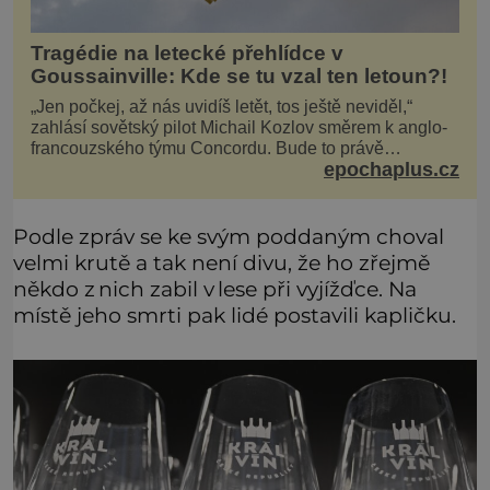
Tragédie na letecké přehlídce v
Goussainville: Kde se tu vzal ten letoun?!
„Jen počkej, až nás uvidíš letět, tos ještě neviděl,“
zahlásí sovětský pilot Michail Kozlov směrem k anglo-
francouzského týmu Concordu. Bude to právě
epochaplus.cz
konkurenční boj, co bude stát za smrtí celé 6členné
posádky Tupoleva Tu-144, zničením několika domů,
usmrcením 8 lidí na zemi (z toho 3 dětí) a 60 váž
Podle zpráv se ke svým poddaným choval
velmi krutě a tak není divu, že ho zřejmě
někdo z nich zabil v lese při vyjížďce. Na
místě jeho smrti pak lidé postavili kapličku.