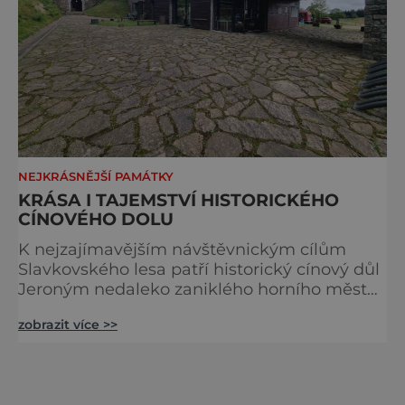
NEJKRÁSNĚJŠÍ PAMÁTKY
KRÁSA I TAJEMSTVÍ HISTORICKÉHO
CÍNOVÉHO DOLU
K nejzajímavějším návštěvnickým cílům
Slavkovského lesa patří historický cínový důl
Jeroným nedaleko zaniklého horního města
Čistá. Dolovat se v něm začalo už ve
zobrazit více >>
středověku. Národní kulturní památka je
dnes přístupná veřejnosti a hojně
vyhledávaná turisty, kteří si zde mohou učinit
poměrně konkrétní představu o namáhavé