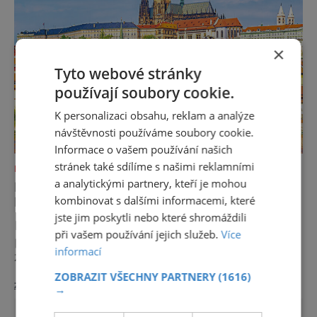
Málokdo ví, že dnešní kos
×
Tyto webové stránky
používají soubory cookie.
K personalizaci obsahu, reklam a analýze
návštěvnosti používáme soubory cookie.
Informace o vašem používání našich
stránek také sdílíme s našimi reklamními
NEJKRÁSNĚJŠÍ PAMÁTKY
a analytickými partnery, kteří je mohou
PRAŽSKÝ HRAD, KTERÝ OKOUZLIL I
kombinovat s dalšími informacemi, které
HVĚZDY
jste jim poskytli nebo které shromáždili
Praha má svou nezaměnitelnou tvář. Hradní
při vašem používání jejich služeb.
Více
paláce nad Vltavou vytvářejí pohled, který
informací
zná celý svět. Je to obraz, který okouzluje po
staletí a nikdy nezevšední. Neexistuje snad
ZOBRAZIT VŠECHNY PARTNERY
(1616)
zobrazit více >>
jediný Čech, který by ho neznal. Pražský hrad
→
se objevuje na pohlednicích, ve filmech i na