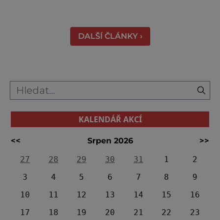
vyhledávaná turisty, kteří si zde mohou učinit
poměrně konkrétní představu o namáhavé
práci tehdejších horníků. [gallery
DALŠÍ ČLÁNKY ›
ids="91631,91630,91632,91633,91634,91635,9
KALENDÁŘ AKCÍ
<<
Srpen 2026
>>
27
28
29
30
31
1
2
3
4
5
6
7
8
9
10
11
12
13
14
15
16
17
18
19
20
21
22
23