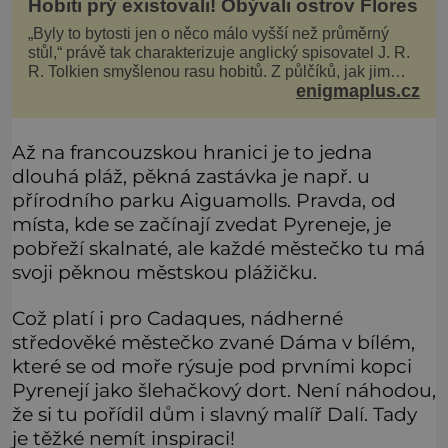
Hobiti prý existovali! Obývali ostrov Flores
„Byly to bytosti jen o něco málo vyšší než průměrný
stůl,“ právě tak charakterizuje anglický spisovatel J. R.
R. Tolkien smyšlenou rasu hobitů. Z půlčíků, jak jim
enigmaplus.cz
říká, následně udělá hlavní hrdiny svých slavných
fantasy knih. Podobné bytosti prý ovšem naši planetu
opravdu kdysi obývaly. Šlo o naše
Až na francouzskou hranici je to jedna
dlouhá pláž, pěkná zastávka je např. u
přírodního parku Aiguamolls. Pravda, od
místa, kde se začínají zvedat Pyreneje, je
pobřeží skalnaté, ale každé městečko tu má
svoji pěknou městskou plážičku.
Což platí i pro Cadaques, nádherné
středověké městečko zvané Dáma v bílém,
které se od moře rýsuje pod prvními kopci
Pyrenejí jako šlehačkový dort. Není náhodou,
že si tu pořídil dům i slavný malíř Dalí. Tady
je těžké nemít inspiraci!