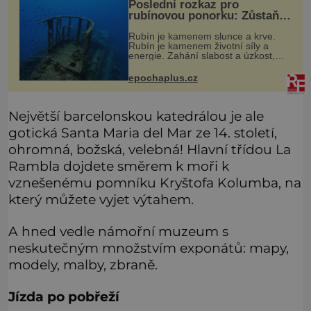
Poslední rozkaz pro
rubínovou ponorku: Zůstaňte
navěky na mořském dně!
Rubín je kamenem slunce a krve.
Rubín je kamenem životní síly a
energie. Zahání slabost a úzkost,
posiluje srdce. Rubín je dobrým
jménem pro neživý stroj, kterému
epochaplus.cz
člověk prokázal čest nezmizet v tavic
Největší barcelonskou katedrálou je ale
gotická Santa Maria del Mar ze 14. století,
ohromná, božská, velebná! Hlavní třídou La
Rambla dojdete směrem k moři k
vznešenému pomníku Kryštofa Kolumba, na
který můžete vyjet výtahem.
A hned vedle námořní muzeum s
neskutečným množstvím exponátů: mapy,
modely, malby, zbraně.
Jízda po pobřeží