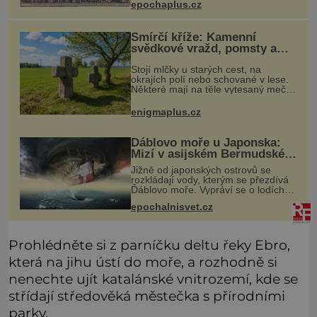
předtím, než ztratí věd
epochaplus.cz
Smírčí kříže: Kamenní
svědkové vražd, pomsty a
dávných vin
Stojí mlčky u starých cest, na
okrajích polí nebo schované v lese.
Některé mají na těle vytesaný meč,
jiné sekeru, v dalším případě jde jen
o prostý kříž. Na první pohled
enigmaplus.cz
vypadají jako zapomenuté nábo
Ďáblovo moře u Japonska:
Mizí v asijském Bermudském
trojúhelníku lodě ve spárech
Jižně od japonských ostrovů se
neznámé síly?
rozkládají vody, kterým se přezdívá
Ďáblovo moře. Vypráví se o lodích
mizejících beze stopy, podivných
epochalnisvet.cz
světlech, zrádných proudech i
mořských dracích, kteří měli tyto ko
Prohlédněte si z parníčku deltu řeky Ebro,
která na jihu ústí do moře, a rozhodně si
nenechte ujít katalánské vnitrozemí, kde se
střídají středověká městečka s přírodními
parky.