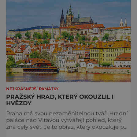
večer plný historie, hudby, tajemství i
dobrodružství pro malé i velké návštěvníky.
Málokdo ví, že dnešní kos
NEJKRÁSNĚJŠÍ PAMÁTKY
PRAŽSKÝ HRAD, KTERÝ OKOUZLIL I
HVĚZDY
Praha má svou nezaměnitelnou tvář. Hradní
paláce nad Vltavou vytvářejí pohled, který
zná celý svět. Je to obraz, který okouzluje po
staletí a nikdy nezevšední. Neexistuje snad