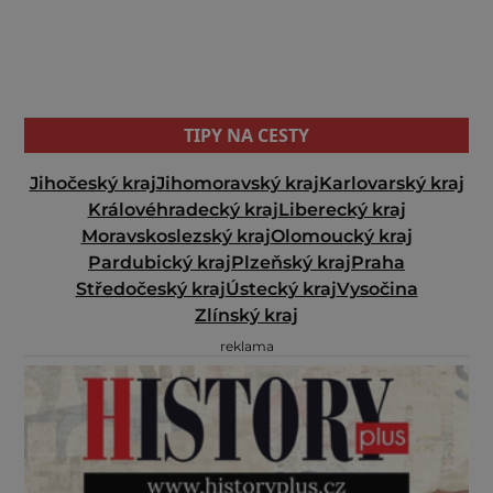
TIPY NA CESTY
Jihočeský kraj
Jihomoravský kraj
Karlovarský kraj
Královéhradecký kraj
Liberecký kraj
Moravskoslezský kraj
Olomoucký kraj
Pardubický kraj
Plzeňský kraj
Praha
Středočeský kraj
Ústecký kraj
Vysočina
Zlínský kraj
reklama