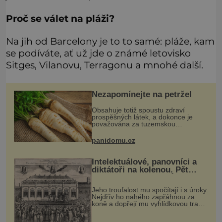
Proč se válet na pláži?
Na jih od Barcelony je to to samé: pláže, kam
se podíváte, ať už jde o známé letovisko
Sitges, Vilanovu, Terragonu a mnohé další.
Nezapomínejte na petržel
Obsahuje totiž spoustu zdraví
prospěšných látek, a dokonce je
považována za tuzemskou
superpotravinu. Zázrak plný
vitaminů V petrželi najdete vitaminy
panidomu.cz
B1, B2, B3, B6, provitamin A, vitamin
E a
Intelektuálové, panovníci a
diktátoři na kolenou. Pět
posledních okamžiků před
popravou
Jeho troufalost mu spočítají i s úroky.
Nejdřív ho nahého zapřáhnou za
koně a dopřejí mu vyhlídkovou trasu
kolem Londýna. Když ho pak věší,
myslí si, že útrapy skončily. Těsně