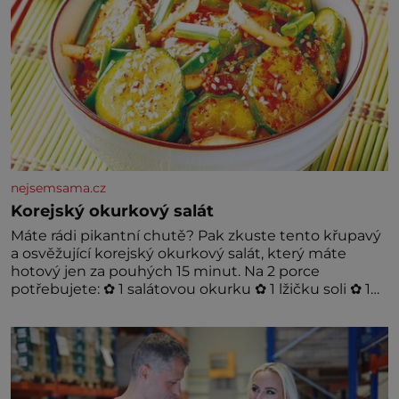
nejsemsama.cz
Korejský okurkový salát
Máte rádi pikantní chutě? Pak zkuste tento křupavý
a osvěžující korejský okurkový salát, který máte
hotový jen za pouhých 15 minut. Na 2 porce
potřebujete: ✿ 1 salátovou okurku ✿ 1 lžičku soli ✿ 1
stroužek česneku ✿ 1 lžíci sójové omáčky ✿ 1 lžíci
rýžového octa ✿ 1 lžičku sezamového oleje ✿ 1 lžičku
chilli ✿ 1 lžičku cukru ✿ 1 jarní cibulku ✿ 1 lžíci
sezamových semínek