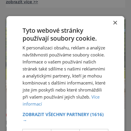
zobrazit více >>
jediný Čech, který by ho neznal. Pražský hrad
se objevuje na pohlednicích, ve filmech i na
fotkách. A kdo si plánuje výlet do naší
×
metropole, má ho na seznamu mí
Tyto webové stránky
používají soubory cookie.
K personalizaci obsahu, reklam a analýze
návštěvnosti používáme soubory cookie.
Informace o vašem používání našich
stránek také sdílíme s našimi reklamními
a analytickými partnery, kteří je mohou
kombinovat s dalšími informacemi, které
jste jim poskytli nebo které shromáždili
při vašem používání jejich služeb.
Více
informací
ZOBRAZIT VŠECHNY PARTNERY
(1616)
NEJKRÁSNĚJŠÍ PAMÁTKY
→
MALÝ BĚLOHRAD – MÍSTO, KDE SE
BUDETE CÍTIT JAKO DOMA