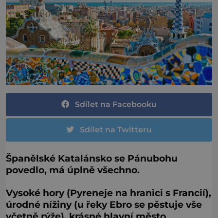
Sdílet na Facebooku
Sdílet na Twitteru
Španělské Katalánsko se Pánubohu
povedlo, má úplně všechno.
Vysoké hory (Pyreneje na hranici s Francií),
úrodné nížiny (u řeky Ebro se pěstuje vše
včetně rýže), krásné hlavní město