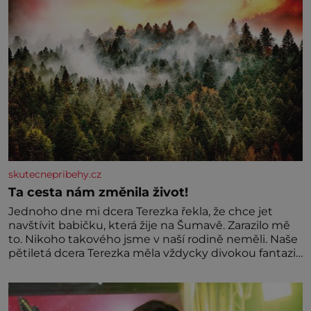
skutecnepribehy.cz
Ta cesta nám změnila život!
Jednoho dne mi dcera Terezka řekla, že chce jet
navštívit babičku, která žije na Šumavě. Zarazilo mě
to. Nikoho takového jsme v naší rodině neměli. Naše
pětiletá dcera Terezka měla vždycky divokou fantazii.
Už odmalička milovala svět pohádek. Každou chvilku
mi říkala, že se jí zdálo o jednorožcích, krásných
princeznách, statečných rytířích a létajících dracích.