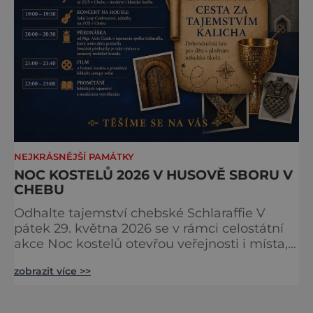
NEJKRÁSNĚJŠÍ PAMÁTKY
NOC KOSTELŮ 2026 V HUSOVĚ SBORU V
CHEBU
Odhalte tajemství chebské Schlaraffie V
pátek 29. května 2026 se v rámci celostátní
akce Noc kostelů otevřou veřejnosti i místa,
která běžně zůstávají skrytá. Jedním z
zobrazit více >>
nejzajímavějších bude bezesporu Husův
sbor Církve československé husitské v
Chebu (Vrbenského 14), který letos nabídne