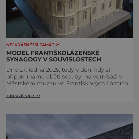
NEJKRÁSNĚJŠÍ PAMÁTKY
MODEL FRANTIŠKOLÁZEŇSKÉ
SYNAGOGY V SOUVISLOSTECH
Dne 27. ledna 2025, tedy v den, kdy si
připomínáme oběti šoa, byl na vernisáži v
Městském muzeu ve Františkových Lázních
představen model synagogy, která byla
zobrazit více >>
nacisty zničena v roce 1938. Do lázeňského
města se tak více než symbolicky vrátil
židovský svatostánek. Autorem modelu je
Bohuslav Karban z Aše. Připomeňme si nyní
některé události spojené s touto významnou
stavbou. [gallery ids="917