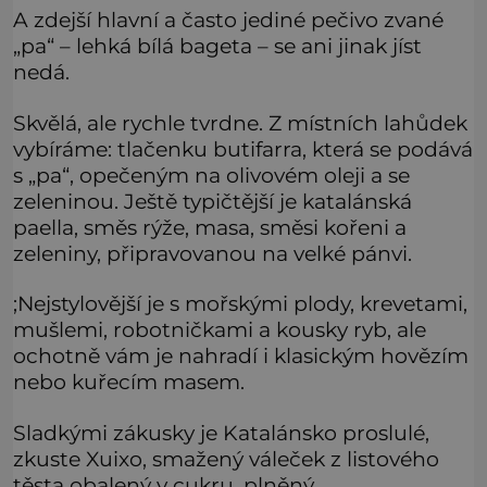
A zdejší hlavní a často jediné pečivo zvané
„pa“ – lehká bílá bageta – se ani jinak jíst
nedá.
Skvělá, ale rychle tvrdne. Z místních lahůdek
vybíráme: tlačenku butifarra, která se podává
s „pa“, opečeným na olivovém oleji a se
zeleninou. Ještě typičtější je katalánská
paella, směs rýže, masa, směsi kořeni a
zeleniny, připravovanou na velké pánvi.
;Nejstylovější je s mořskými plody, krevetami,
mušlemi, robotničkami a kousky ryb, ale
ochotně vám je nahradí i klasickým hovězím
nebo kuřecím masem.
Sladkými zákusky je Katalánsko proslulé,
zkuste Xuixo, smažený váleček z listového
těsta obalený v cukru, plněný