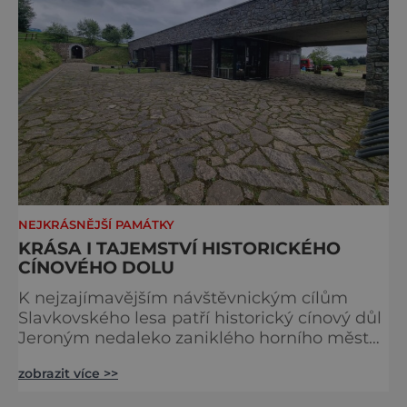
NEJKRÁSNĚJŠÍ PAMÁTKY
KRÁSA I TAJEMSTVÍ HISTORICKÉHO
CÍNOVÉHO DOLU
K nejzajímavějším návštěvnickým cílům
Slavkovského lesa patří historický cínový důl
Jeroným nedaleko zaniklého horního města
Čistá. Dolovat se v něm začalo už ve
zobrazit více >>
středověku. Národní kulturní památka je
dnes přístupná veřejnosti a hojně