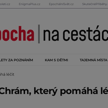
oleti.cz
EnigmaPlus.cz
EpochálníSvět.cz
SkutečnéPříběhy.
LETY ZA POZNÁNÍM
KAM S DĚTMI
TAJEMNÁ MÍSTA
há léčit
: Chrám, který pomáhá lé