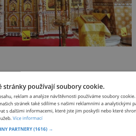
nku to měla od počátku docela složité. Když
 stránky používají soubory cookie.
tavbu kostela nashromáždil dost peněz, banka
obsahu, reklam a analýze návštěvnosti používáme soubory cookie.
 zase od nuly. Ale druhý pokus už vyšel.
ašich stránek také sdílíme s našimi reklamními a analytickými par
 s dalšími informacemi, které jste jim poskytli nebo které shro
služeb.
Více informací
Odpustit je úleva, ale
bývá to nesmírně těžké
HNY PARTNERY
(1616) →
Když se ukázalo, že si manžel