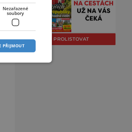
Nezařazené
soubory
PROLISTOVAT
E PŘIJMOUT