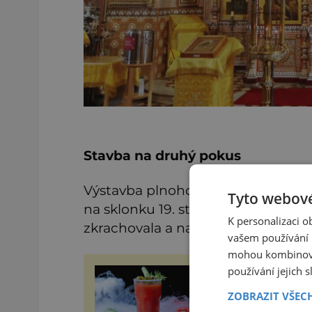
Stavba na druhý pokus
Výstavba plnohodnotného svatostá
Tyto webové
na sklonku 19. století Výbor pro s
K personalizaci 
zkrachovala a najednou se začínalo
vašem používání n
mohou kombinovat
používání jejich 
Příběhy slavných
koktejlů: Kde se vzal
ZOBRAZIT VŠEC
Manhattan a Bloody
Mary?