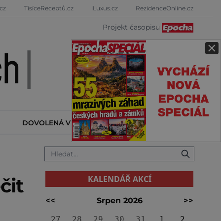
cz
TisíceReceptů.cz
iLuxus.cz
RezidenceOnline.cz
Projekt časopisu
×
DOVOLENÁ V ZAHRANIČÍ
KALENDÁŘ AKCÍ
KALENDÁŘ AKCÍ
čit
<<
Srpen 2026
>>
27
28
29
30
31
1
2