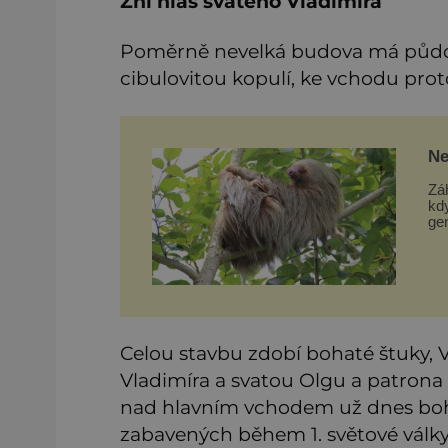
Zní hlas svatého Vladimíra
Poměrně nevelká budova má půdor
cibulovitou kopulí, ke vchodu pr
Ne
Ev
Zá
kd
gen
Am
bá
byl
Celou stavbu zdobí bohaté štuky, 
Vladimíra a svatou Olgu a patrona
nad hlavním vchodem už dnes boh
zabavených během 1. světové války