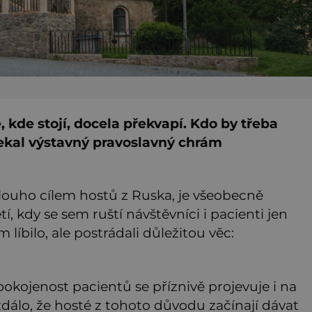
 kde stojí, docela překvapí. Kdo by třeba
ekal výstavný pravoslavný chrám
dlouho cílem hostů z Ruska, je všeobecně
í, kdy se sem ruští návštěvníci i pacienti jen
 líbilo, ale postrádali důležitou věc:
í spokojenost pacientů se příznivě projevuje i na
zdálo, že hosté z tohoto důvodu začínají dávat