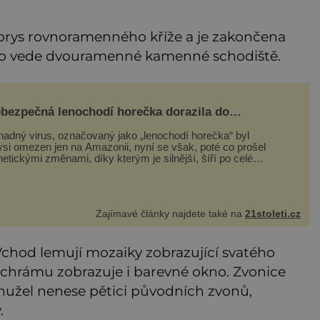
ys rovnoramenného kříže a je zakončena
oto vede dvouramenné kamenné schodiště.
bezpečná lenochodí horečka dorazila do
ropy, lenochodi jsou v tom ale nevinně!
hadný virus, označovaný jako „lenochodí horečka“ byl
ysi omezen jen na Amazonii, nyní se však, poté co prošel
etickými změnami, díky kterým je silnější, šíří po celé
erice a první případy se objevily už i v Evropě. Máme se
t? Virus oropouche (čti oropuče), jak se odborně nazývá,
 až do
Zajímavé články najdete také na
21stoleti.cz
Vchod lemují mozaiky zobrazující svatého
 chrámu zobrazuje i barevné okno. Zvonice
užel nenese pětici původních zvonů,
.