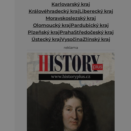
Karlovarský kraj
Královéhradecký kraj
Liberecký kraj
Moravskoslezský kraj
Olomoucký kraj
Pardubický kraj
Plzeňský kraj
Praha
Středočeský kraj
Ústecký kraj
Vysočina
Zlínský kraj
reklama