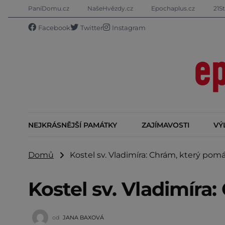
PaníDomu.cz
NašeHvězdy.cz
Epochaplus.cz
21St
Facebook
Twitter
Instagram
NEJKRÁSNĚJŠÍ PAMÁTKY
ZAJÍMAVOSTI
VÝ
Domů
Kostel sv. Vladimíra: Chrám, který pomá
Kostel sv. Vladimíra
od
JANA BAXOVÁ