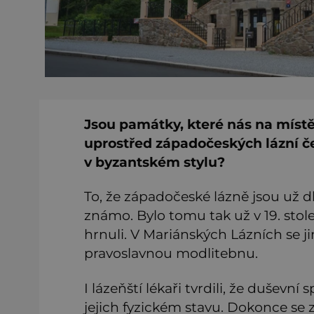
Jsou památky, které nás na místě,
uprostřed západočeských lázní č
v byzantském stylu?
To, že západočeské lázně jsou už 
známo. Bylo tomu tak už v 19. stolet
hrnuli. V Mariánských Lázních se jim
pravoslavnou modlitebnu.
I lázeňští lékaři tvrdili, že duševn
jejich fyzickém stavu. Dokonce se 