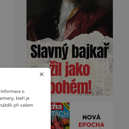
×
 Informace o
tnery, kteří je
máždili při vašem