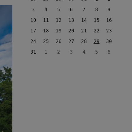
3
4
5
6
7
8
9
10
11
12
13
14
15
16
17
18
19
20
21
22
23
24
25
26
27
28
29
30
31
1
2
3
4
5
6