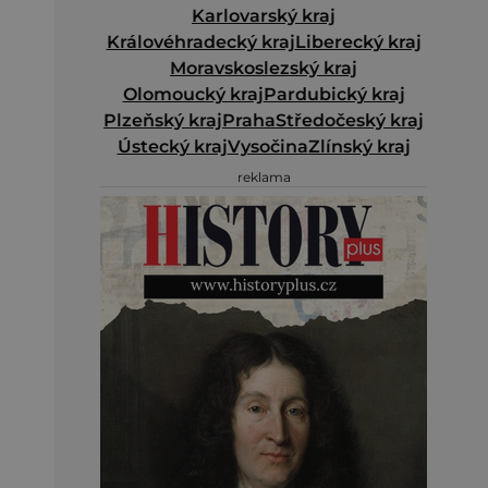
Karlovarský kraj
Královéhradecký kraj
Liberecký kraj
Moravskoslezský kraj
Olomoucký kraj
Pardubický kraj
Plzeňský kraj
Praha
Středočeský kraj
Ústecký kraj
Vysočina
Zlínský kraj
reklama