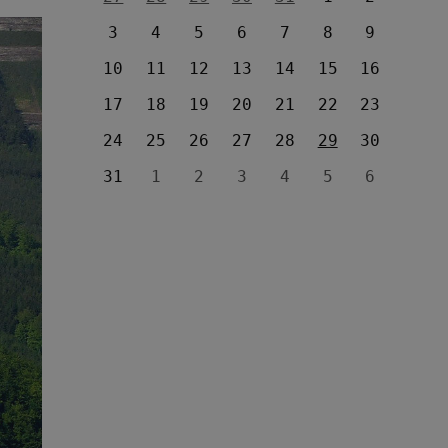
3
4
5
6
7
8
9
10
11
12
13
14
15
16
17
18
19
20
21
22
23
24
25
26
27
28
29
30
31
1
2
3
4
5
6