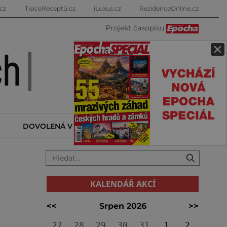
cz
TisíceReceptů.cz
iLuxus.cz
RezidenceOnline.cz
Projekt časopisu
×
DOVOLENÁ V ZAHRANIČÍ
KALENDÁŘ AKCÍ
KALENDÁŘ AKCÍ
<<
Srpen 2026
>>
27
28
29
30
31
1
2