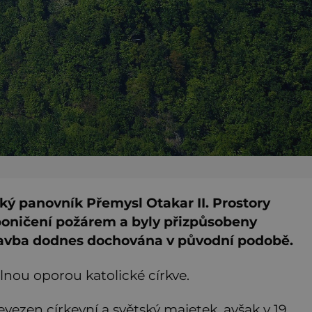
ský panovník Přemysl Otakar II. Prostory
 poničení požárem a byly přizpůsobeny
 stavba dodnes dochována v původní podobě.
ilnou oporou katolické církve.
vezen církevní a světský majetek, avšak v 19.