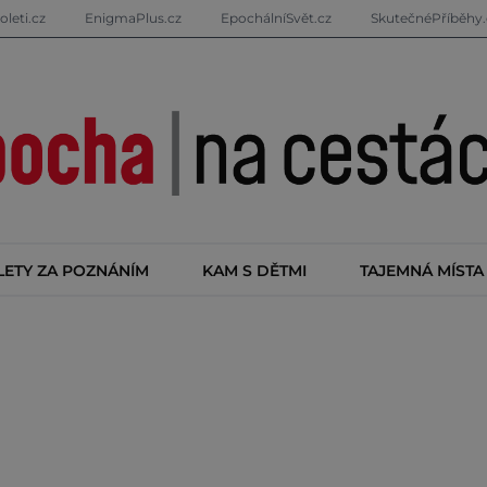
oleti.cz
EnigmaPlus.cz
EpochálníSvět.cz
SkutečnéPříběhy.
LETY ZA POZNÁNÍM
KAM S DĚTMI
TAJEMNÁ MÍSTA