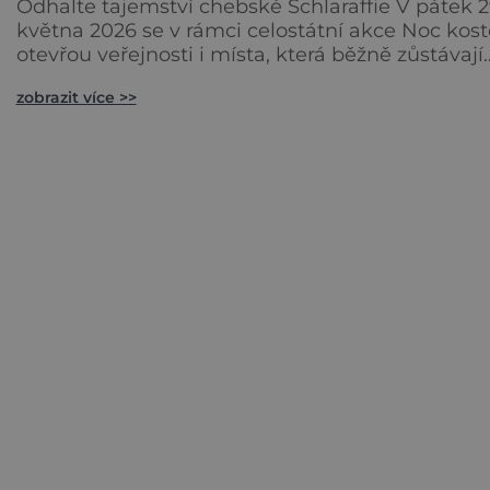
Odhalte tajemství chebské Schlaraffie V pátek 2
května 2026 se v rámci celostátní akce Noc kost
otevřou veřejnosti i místa, která běžně zůstávají
skrytá. Jedním z nejzajímavějších bude bezespo
zobrazit více >>
Husův sbor Církve československé husitské v
Chebu (Vrbenského 14), který letos nabídne več
plný historie, hudby, tajemství i dobrodružství p
malé i velké návštěvníky. Málokdo ví, že dneš