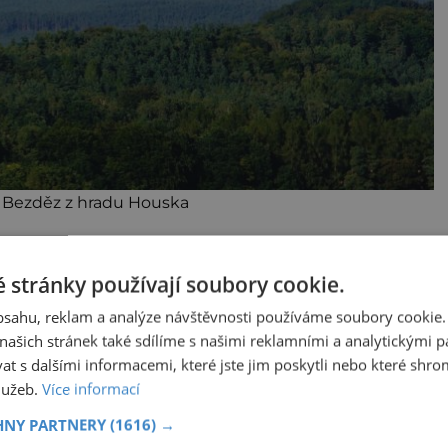
 Bezděz z hradu Houska
 stránky používají soubory cookie.
pličky křížové cesty. Hrad je dodnes velmi
sti i proto, že se toto místo pojí s básníkem
obsahu, reklam a analýze návštěvnosti používáme soubory cookie.
a Bezdězu.
ašich stránek také sdílíme s našimi reklamními a analytickými par
 s dalšími informacemi, které jste jim poskytli nebo které shro
ňovaného básníka. Často se objevuje i v
služeb.
Více informací
HNY PARTNERY
(1616) →