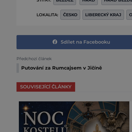
LOKALITA:
ČESKO
LIBERECKÝ KRAJ
O
Sdílet na Facebooku
Předchozí článek
Putování za Rumcajsem v Jičíně
SOUVISEJÍCÍ ČLÁNKY