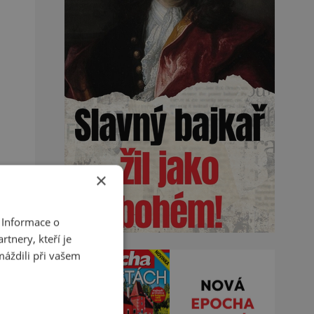
×
 Informace o
tnery, kteří je
máždili při vašem