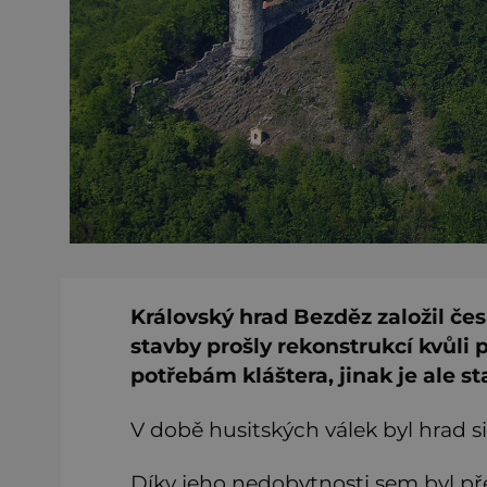
Královský hrad Bezděz založil če
stavby prošly rekonstrukcí kvůli
potřebám kláštera, jinak je ale
V době husitských válek byl hrad s
Díky jeho nedobytnosti sem byl pře