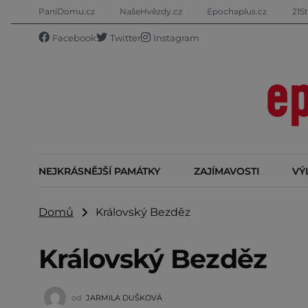
PaníDomu.cz
NašeHvězdy.cz
Epochaplus.cz
21St
Facebook
Twitter
Instagram
NEJKRÁSNĚJŠÍ PAMÁTKY
ZAJÍMAVOSTI
VÝ
Domů
Královský Bezděz
Královský Bezděz
od
JARMILA DUŠKOVÁ