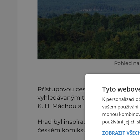
Pohled na
Tyto webové
Přístupovou cestu k hradu zdobí ka
vyhledávaným turistickým cílem, zčá
K personalizaci 
K. H. Máchou a jeho básní Večer n
vašem používání n
mohou kombinovat
Hrad byl inspirací nejenom pro zmi
používání jejich 
českém komiksu Čtyřlístek.
ZOBRAZIT VŠEC