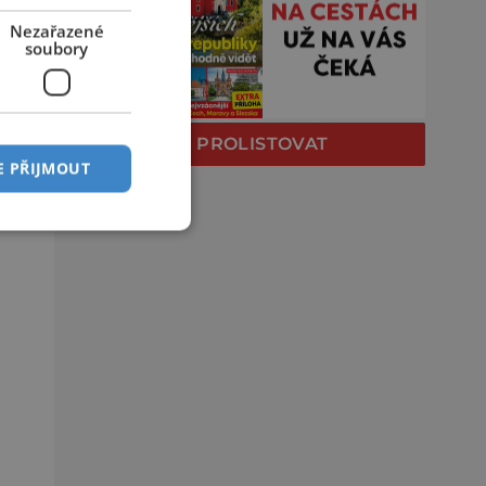
Nezařazené
soubory
PROLISTOVAT
E PŘIJMOUT