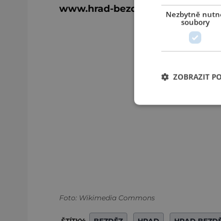
www.hrad-bezdez.eu
Nezbytně nutn
soubory
ZOBRAZIT P
Foto: Wikimedia Commons
ŠTÍTKY:
BEZDĚZ
HRAD
HRAD BEZD