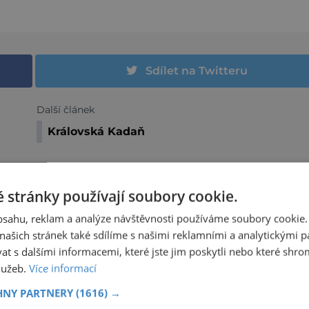
Sdílet na Twitteru
Další článek
Královská Kadaň
 stránky používají soubory cookie.
obsahu, reklam a analýze návštěvnosti používáme soubory cookie.
OSTATNÍ
ašich stránek také sdílíme s našimi reklamními a analytickými par
S NEJNOVĚJŠÍM PRŮVODCEM SE VE SVĚTĚ
 s dalšími informacemi, které jste jim poskytli nebo které shro
MAGIE NEZTRATÍTE!
služeb.
Více informací
Nové vydání Knihovničky Průvodce zve na
HNY PARTNERY
(1616) →
magickou cestu po stopách kouzel. Tentokrát