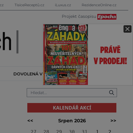
cz
TisíceReceptů.cz
iLuxus.cz
RezidenceOnline.cz
Projekt časopisu
×
DOVOLENÁ V ZAHRANIČÍ
KALENDÁŘ AKCÍ
KALENDÁŘ AKCÍ
<<
Srpen 2026
>>
27
28
29
30
31
1
2