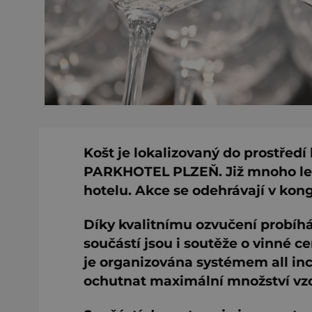
Košt je lokalizovaný do prostřed
PARKHOTEL PLZEŇ. Již mnoho let
hotelu. Akce se odehrávají v kon
Díky kvalitnímu ozvučení probíhá
součástí jsou i soutěže o vinné c
je organizována systémem all in
ochutnat maximální množství vz