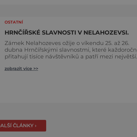
OSTATNÍ
HRNČÍŘSKÉ SLAVNOSTI V NELAHOZEVSI.
Zámek Nelahozeves ožije o víkendu 25. až 26.
dubna Hrnčířskými slavnostmi, které každoročn
přitahují tisíce návštěvníků a patří mezi největší
akce svého druhu ve Středočeském kraji. Areál
zobrazit více >>
renesančního zámku se na jeden víkend promě
v živou přehlídku tradičních řemesel, kde se
propojuje historie, řemeslná zručnost i zábavný
program pro celou rodinu. Otevřeno bude také 
blízkém interaktivním muz
ALŠÍ ČLÁNKY ›