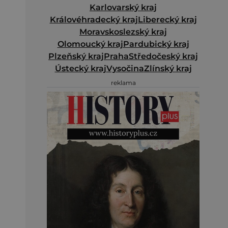
Karlovarský kraj
Královéhradecký kraj
Liberecký kraj
Moravskoslezský kraj
Olomoucký kraj
Pardubický kraj
Plzeňský kraj
Praha
Středočeský kraj
Ústecký kraj
Vysočina
Zlínský kraj
reklama