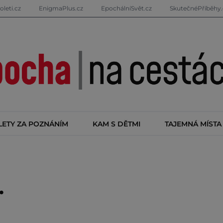
oleti.cz
EnigmaPlus.cz
EpochálníSvět.cz
SkutečnéPříběhy.
LETY ZA POZNÁNÍM
KAM S DĚTMI
TAJEMNÁ MÍSTA
.