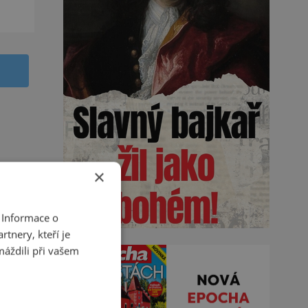
×
 Informace o
tnery, kteří je
máždili při vašem