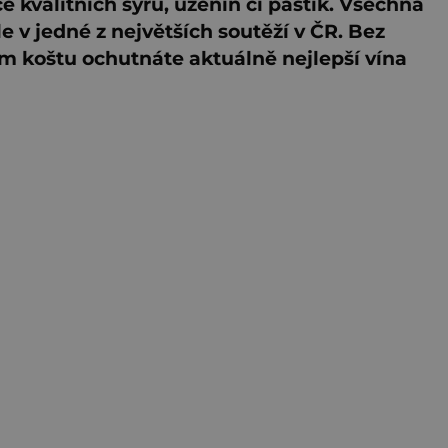
e kvalitních sýrů, uzenin či paštik. Všechna
 v jedné z největších soutěží v ČR. Bez
ém koštu ochutnáte aktuálně nejlepší vína