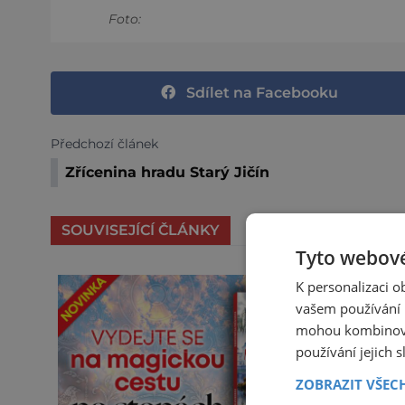
Foto:
Sdílet na Facebooku
Předchozí článek
Zřícenina hradu Starý Jičín
SOUVISEJÍCÍ ČLÁNKY
Tyto webové
K personalizaci 
vašem používání n
mohou kombinovat
používání jejich 
ZOBRAZIT VŠEC