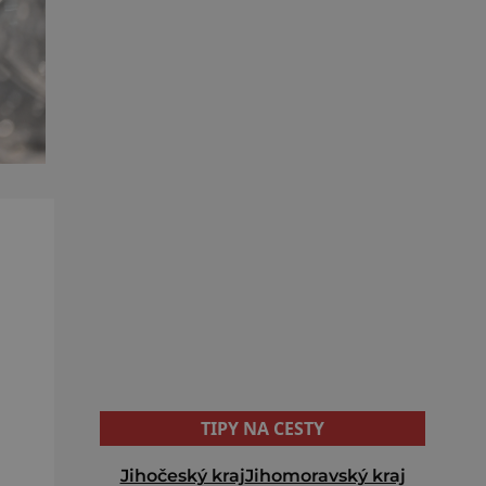
TIPY NA CESTY
Jihočeský kraj
Jihomoravský kraj