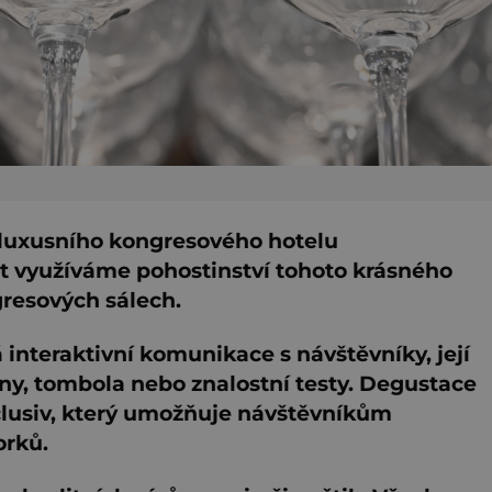
í luxusního kongresového hotelu
 využíváme pohostinství tohoto krásného
gresových sálech.
 interaktivní komunikace s návštěvníky, její
eny, tombola nebo znalostní testy. Degustace
clusiv, který umožňuje návštěvníkům
orků.