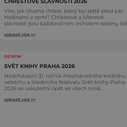
CHŘESTOVÉ SLAVNOSTI 2026
Víte, jak chutná chřest, který byl ještě před pár
hodinami v zemi? Chřestové a křenové
slavnosti jsou každoročním vrcholem sezóny, kd
se brány farmy otevírají veřejnosti, aby společně
zobrazit více >>
oslavily „bílé a zelené zlato“ českých polí. Na co se
můžete těšit? Gastronomické nebe: Špičkoví
kuchaři vám v polní kuchyni předvedou, že chře
zdaleka není jen o holandské omáčce. Ochutná
OSTATNÍ
jemné krémov
SVĚT KNIHY PRAHA 2026
Nadcházející 31. ročník mezinárodního knižního
veletrhu a literárního festivalu Svět knihy Praha
2026 se uskuteční opět ve všech nově
zrekonstruovaných Křižíkových pavilonech a
zobrazit více >>
v pavilonu na Bruselské cestě. Programová část
proběhne v areálu Výstaviště, včetně exteriérov
sálů pojmenovaných po klasických českých
autorech a autorkách. Dramaturgie festivalu v r
2026 se zaměří na dvě hlavní tém