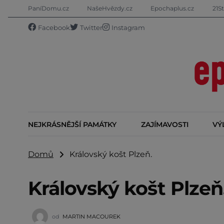
PaníDomu.cz
NašeHvězdy.cz
Epochaplus.cz
21St
Facebook
Twitter
Instagram
NEJKRÁSNĚJŠÍ PAMÁTKY
ZAJÍMAVOSTI
VÝ
Domů
Královský košt Plzeň.
Královský košt Plzeň
od
MARTIN MACOUREK