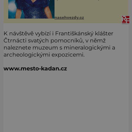
odhodlaně a sebevědomě, i když
měla v životě také své slabé chvíle.
Herečka Ivana Chýlková patří už
řadu l
nasehvezdy.cz
K návštěvě vybízí i Františkánský klášter
Čtrnácti svatých pomocníků, v němž
naleznete muzeum s mineralogickými a
archeologickými expozicemi.
www.mesto-kadan.cz