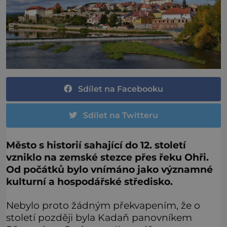
Sdílet na Facebooku
Sdílet na Twitteru
Město s historií sahající do 12. století
vzniklo na zemské stezce přes řeku Ohři.
Od počátků bylo vnímáno jako významné
kulturní a hospodářské středisko.
Nebylo proto žádným překvapením, že o
století později byla Kadaň panovníkem