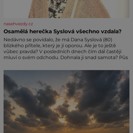
nasehvezdy.cz
Osamělá herečka Syslová všechno vzdala?
Nedávno se povídalo, že má Dana Syslová (80)
blízkého přítele, který je jí oporou. Ale je to ještě
vůbec pravda? V posledních dnech čím dál častěji
mluví o svém odchodu. Dohnala ji snad samota? Půs