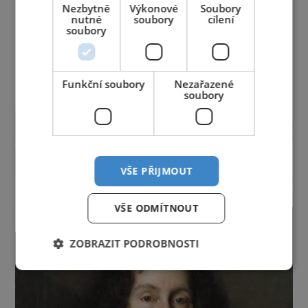
Jihočeský kraj
Jihomoravský kraj
Karlovarský kraj
Nezbytně
Výkonové
Soubory
nutné
soubory
cílení
Královéhradecký kraj
Liberecký kraj
soubory
Moravskoslezský kraj
Olomoucký kraj
Pardubický kraj
Plzeňský kraj
Praha
Středočeský kraj
Ústecký kraj
Vysočina
Funkční soubory
Nezařazené
Zlínský kraj
soubory
reklama
VŠE PŘIJMOUT
VŠE ODMÍTNOUT
ZOBRAZIT PODROBNOSTI