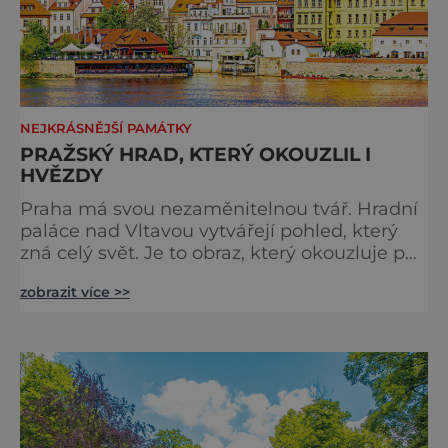
NEJKRÁSNĚJŠÍ PAMÁTKY
PRAŽSKÝ HRAD, KTERÝ OKOUZLIL I
HVĚZDY
Praha má svou nezaměnitelnou tvář. Hradní
paláce nad Vltavou vytvářejí pohled, který
zná celý svět. Je to obraz, který okouzluje po
staletí a nikdy nezevšední. Neexistuje snad
zobrazit více >>
jediný Čech, který by ho neznal. Pražský hrad
se objevuje na pohlednicích, ve filmech i na
fotkách. A kdo si plánuje výlet do naší
metropole, má ho na seznamu mí