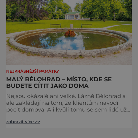
NEJKRÁSNĚJŠÍ PAMÁTKY
MALÝ BĚLOHRAD – MÍSTO, KDE SE
BUDETE CÍTIT JAKO DOMA
Nejsou okázalé ani velké. Lázně Bělohrad si
ale zakládají na tom, že klientům navodí
pocit domova. A i kvůli tomu se sem lidé už
zhruba 130 let rádi vracejí. Nejsou tu obří
zobrazit více >>
lázeňské koncerty ani velkolepé akce.
Dokonce tu nenajdete ani pravou kolonádu.
Ne že by tu nebyla. Ale mnoho lidí si jí