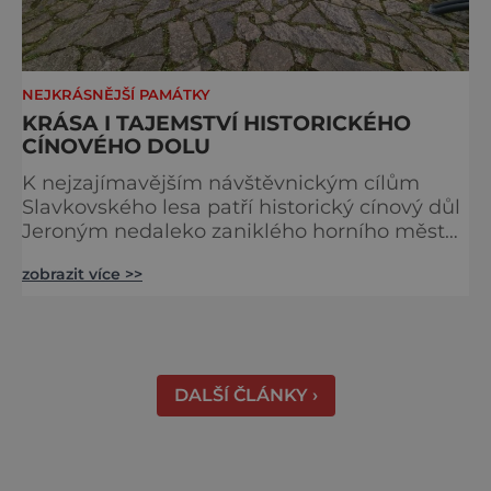
NEJKRÁSNĚJŠÍ PAMÁTKY
KRÁSA I TAJEMSTVÍ HISTORICKÉHO
CÍNOVÉHO DOLU
K nejzajímavějším návštěvnickým cílům
Slavkovského lesa patří historický cínový důl
Jeroným nedaleko zaniklého horního města
Čistá. Dolovat se v něm začalo už ve
zobrazit více >>
středověku. Národní kulturní památka je
dnes přístupná veřejnosti a hojně
vyhledávaná turisty, kteří si zde mohou učinit
poměrně konkrétní představu o namáhavé
práci tehdejších horníků. [gallery
DALŠÍ ČLÁNKY ›
ids="91631,91630,91632,91633,91634,91635,9