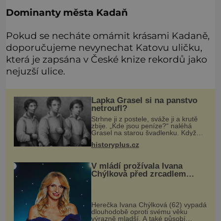
Dominanty města Kadaň
Pokud se necháte omámit krásami Kadaně,
doporučujeme nevynechat Katovu uličku,
která je zapsána v České knize rekordů jako
nejuzší ulice.
Lapka Grasel si na panstvo
netroufl?
Strhne ji z postele, sváže ji a krutě
zbije. „Kde jsou peníze?“ naléhá
Grasel na starou švadlenku. Když
mu to neprozradí – ostatně ani
historyplus.cz
nemůže, protože žádné nemá,
spokojí se lupič s několika měďáky a
V mládí prožívala Ivana
Chýlková před zrcadlem
velké trápení
Herečka Ivana Chýlková (62) vypadá
dlouhodobě oproti svému věku
výrazně mladší. A také působí