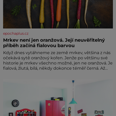
epochaplus.cz
Mrkev není jen oranžová. Její neuvěřitelný
příběh začíná fialovou barvou
Když dnes vytáhneme ze země mrkev, většina z nás
očekává sytě oranžový kořen. Jenže po většinu své
historie je mrkev všechno možné, jen ne oranžová. Je
fialová, žlutá, bílá, někdy dokonce téměř černá. Až
díky stovkám let pečlivého šlechtění se z ní stává
zelenina, bez které si českou zahradu ani
nedokážeme představit. Její příběh je