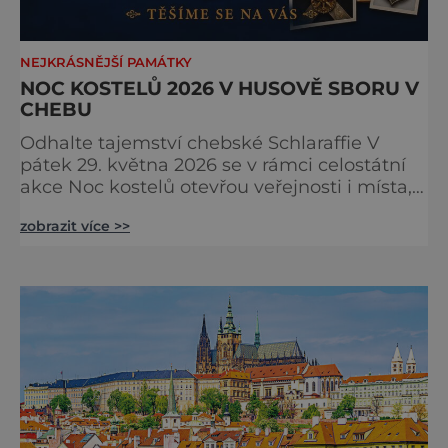
NEJKRÁSNĚJŠÍ PAMÁTKY
NOC KOSTELŮ 2026 V HUSOVĚ SBORU V
CHEBU
Odhalte tajemství chebské Schlaraffie V
pátek 29. května 2026 se v rámci celostátní
akce Noc kostelů otevřou veřejnosti i místa,
která běžně zůstávají skrytá. Jedním z
zobrazit více >>
nejzajímavějších bude bezesporu Husův
sbor Církve československé husitské v
Chebu (Vrbenského 14), který letos nabídne
večer plný historie, hudby, tajemství i
dobrodružství pro malé i velké návštěvníky.
Málokdo ví, že dnešní kos