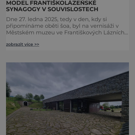
MODEL FRANTIŠKOLÁZEŇSKÉ
SYNAGOGY V SOUVISLOSTECH
Dne 27. ledna 2025, tedy v den, kdy si
připomínáme oběti šoa, byl na vernisáži v
Městském muzeu ve Františkových Lázních
představen model synagogy, která byla
zobrazit více >>
nacisty zničena v roce 1938. Do lázeňského
města se tak více než symbolicky vrátil
židovský svatostánek. Autorem modelu je
Bohuslav Karban z Aše. Připomeňme si nyní
některé události spojené s touto významnou
stavbou. [gallery ids="917