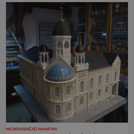
nevšimne, ani se jí kolonáda vlastně neříká.
Je to pro
NEJKRÁSNĚJŠÍ PAMÁTKY