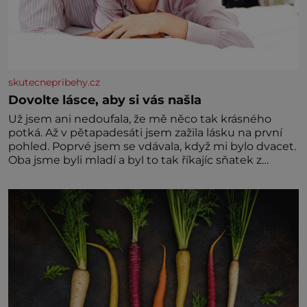
skutecnepribehy.cz
Dovolte lásce, aby si vás našla
Už jsem ani nedoufala, že mě něco tak krásného
potká. Až v pětapadesáti jsem zažila lásku na první
pohled. Poprvé jsem se vdávala, když mi bylo dvacet.
Oba jsme byli mladí a byl to tak říkajíc sňatek z
rozumu. Rodiče nás dali dohromady, Toník byl dobře
zaopatřený mladý muž. Manželství nám oběma moc
nesvědčilo, brzy jsme zjistili, že