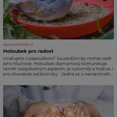
epochalnisvet.cz
Holoubek pro radost
Uvažujete o papouškovi? Sousedům by mohla vadit
jeho hlučnost. Holoubek diamantový komunikuje
téměř neslyšitelným pípáním, je roztomilý a hodí se i
pro chovatele začátečníky. Jedná se o nenáročného
klidného ptáčka, který většinu dne jen posedává.
Hodně času tráví na zemi, kde sbírá zbytky semínek
Jeho domovinou je prakticky celá Austrálie s
výjimkou pobřežní oblasti.