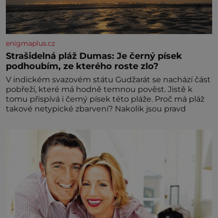
enigmaplus.cz
Strašidelná pláž Dumas: Je černý písek
podhoubím, ze kterého roste zlo?
V indickém svazovém státu Gudžarát se nachází část
pobřeží, které má hodně temnou pověst. Jistě k
tomu přispívá i černý písek této pláže. Proč má pláž
takové netypické zbarvení? Nakolik jsou pravd