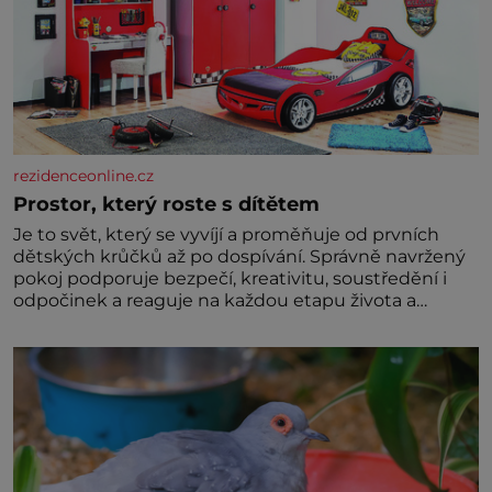
rezidenceonline.cz
Prostor, který roste s dítětem
Je to svět, který se vyvíjí a proměňuje od prvních
dětských krůčků až po dospívání. Správně navržený
pokoj podporuje bezpečí, kreativitu, soustředění i
odpočinek a reaguje na každou etapu života a
specifické potřeby dítěte. Pro nejmenší je klíčová
jednoduchost, měkkost a bezpečí, proto by pokoj
miminka měl působit především klidně a útulně.
Předškolní věk je