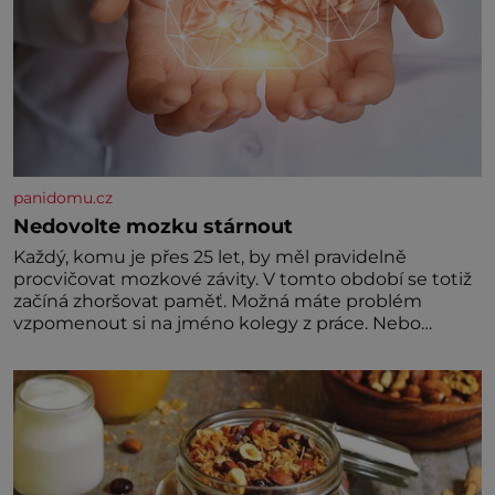
panidomu.cz
Nedovolte mozku stárnout
Každý, komu je přes 25 let, by měl pravidelně
procvičovat mozkové závity. V tomto období se totiž
začíná zhoršovat paměť. Možná máte problém
vzpomenout si na jméno kolegy z práce. Nebo
marně v paměti lovíte název knížky, kterou jste
nedávno přečetli. Je to opravdu tak, s věkem jako
kdyby se paměť rozhodla stávkovat. Cvičte