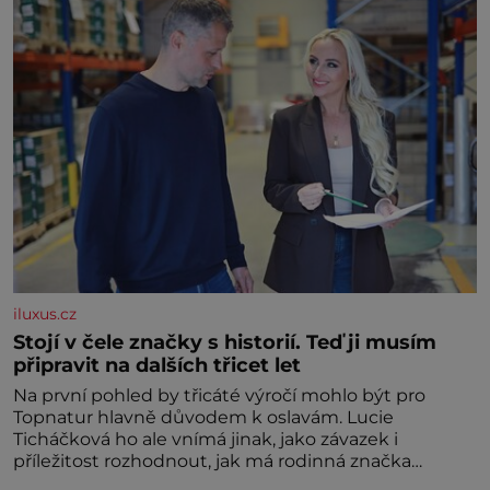
chilli ✿ 1 lžičku cukru ✿ 1 jarní cibulku ✿ 1 lžíci
sezamových semínek
iluxus.cz
Stojí v čele značky s historií. Teď ji musím
připravit na dalších třicet let
Na první pohled by třicáté výročí mohlo být pro
Topnatur hlavně důvodem k oslavám. Lucie
Ticháčková ho ale vnímá jinak, jako závazek i
příležitost rozhodnout, jak má rodinná značka
vypadat v dalších l