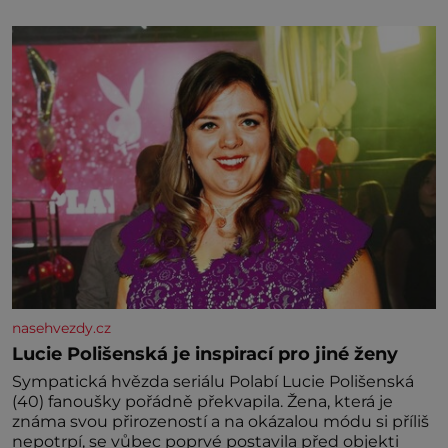
Už odmalička milovala svět pohádek. Každou chvilku
mi říkala, že se jí zdálo o jednorožcích, krásných
princeznách, statečných rytířích a létajících dracích.
nasehvezdy.cz
Lucie Polišenská je inspirací pro jiné ženy
Sympatická hvězda seriálu Polabí Lucie Polišenská
(40) fanoušky pořádně překvapila. Žena, která je
známa svou přirozeností a na okázalou módu si příliš
nepotrpí, se vůbec poprvé postavila před objekti