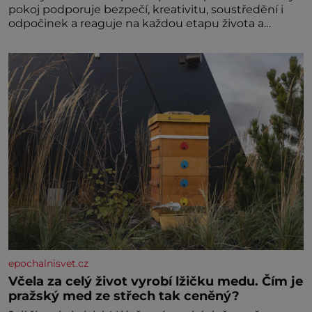
pokoj podporuje bezpečí, kreativitu, soustředění i
odpočinek a reaguje na každou etapu života a
specifické potřeby dítěte. Pro nejmenší je klíčová
jednoduchost, měkkost a bezpečí, proto by pokoj
miminka měl působit především klidně a útulně.
Předškolní věk je
epochalnisvet.cz
Včela za celý život vyrobí lžičku medu. Čím je
pražský med ze střech tak ceněný?