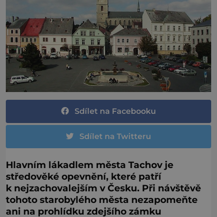
Sdílet na Facebooku
Sdílet na Twitteru
Hlavním lákadlem města Tachov je
středověké opevnění, které patří
k nejzachovalejším v Česku. Při návštěvě
tohoto starobylého města nezapomeňte
ani na prohlídku zdejšího zámku