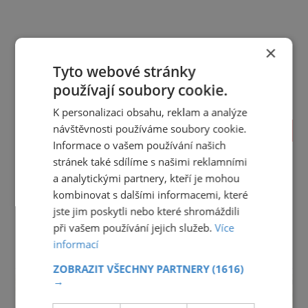
×
Tyto webové stránky
používají soubory cookie.
K personalizaci obsahu, reklam a analýze
návštěvnosti používáme soubory cookie.
TIPY NA CESTY
Informace o vašem používání našich
Jihočeský kraj
Jihomoravský kraj
Karlovarský kraj
stránek také sdílíme s našimi reklamními
Královéhradecký kraj
Liberecký kraj
a analytickými partnery, kteří je mohou
Moravskoslezský kraj
Olomoucký kraj
kombinovat s dalšími informacemi, které
Pardubický kraj
Plzeňský kraj
Praha
jste jim poskytli nebo které shromáždili
Středočeský kraj
Ústecký kraj
Vysočina
při vašem používání jejich služeb.
Více
Zlínský kraj
informací
reklama
ZOBRAZIT VŠECHNY PARTNERY
(1616)
→