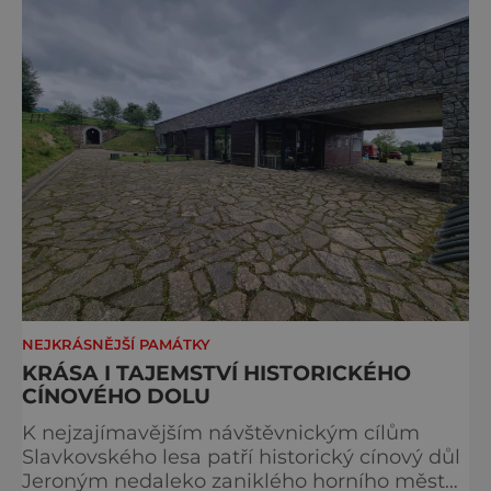
některé události spojené s touto významnou
stavbou. [gallery ids="917
NEJKRÁSNĚJŠÍ PAMÁTKY
KRÁSA I TAJEMSTVÍ HISTORICKÉHO
CÍNOVÉHO DOLU
K nejzajímavějším návštěvnickým cílům
Slavkovského lesa patří historický cínový důl
Jeroným nedaleko zaniklého horního města