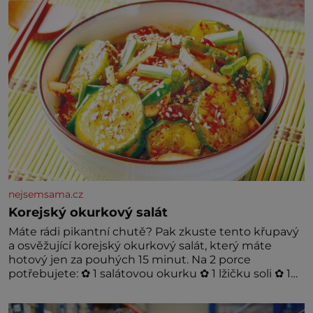
nejsemsama.cz
Korejský okurkový salát
Máte rádi pikantní chutě? Pak zkuste tento křupavý
a osvěžující korejský okurkový salát, který máte
hotový jen za pouhých 15 minut. Na 2 porce
potřebujete: ✿ 1 salátovou okurku ✿ 1 lžičku soli ✿ 1
stroužek česneku ✿ 1 lžíci sójové omáčky ✿ 1 lžíci
rýžového octa ✿ 1 lžičku sezamového oleje ✿ 1 lžičku