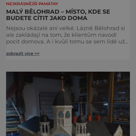
NEJKRÁSNĚJŠÍ PAMÁTKY
MALÝ BĚLOHRAD – MÍSTO, KDE SE
BUDETE CÍTIT JAKO DOMA
Nejsou okázalé ani velké. Lázně Bělohrad si
ale zakládají na tom, že klientům navodí
pocit domova. A i kvůli tomu se sem lidé už
zhruba 130 let rádi vracejí. Nejsou tu obří
zobrazit více >>
lázeňské koncerty ani velkolepé akce.
Dokonce tu nenajdete ani pravou kolonádu.
Ne že by tu nebyla. Ale mnoho lidí si jí
nevšimne, ani se jí kolonáda vlastně neříká.
Je to pro