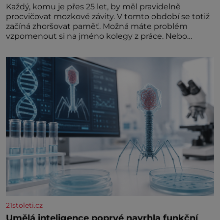
Každý, komu je přes 25 let, by měl pravidelně
procvičovat mozkové závity. V tomto období se totiž
začíná zhoršovat paměť. Možná máte problém
vzpomenout si na jméno kolegy z práce. Nebo
marně v paměti lovíte název knížky, kterou jste
nedávno přečetli. Je to opravdu tak, s věkem jako
kdyby se paměť rozhodla stávkovat. Cvičte
21stoleti.cz
Umělá inteligence poprvé navrhla funkční