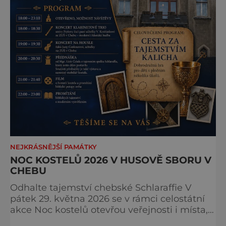
NEJKRÁSNĚJŠÍ PAMÁTKY
NOC KOSTELŮ 2026 V HUSOVĚ SBORU V
CHEBU
Odhalte tajemství chebské Schlaraffie V
pátek 29. května 2026 se v rámci celostátní
akce Noc kostelů otevřou veřejnosti i místa,
která běžně zůstávají skrytá. Jedním z