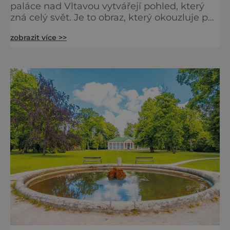
paláce nad Vltavou vytvářejí pohled, který
zná celý svět. Je to obraz, který okouzluje po
staletí a nikdy nezevšední. Neexistuje snad
zobrazit více >>
jediný Čech, který by ho neznal. Pražský hrad
se objevuje na pohlednicích, ve filmech i na
fotkách. A kdo si plánuje výlet do naší
metropole, má ho na seznamu mí