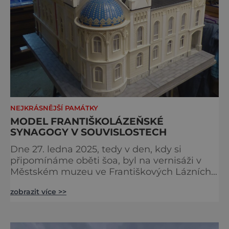
NEJKRÁSNĚJŠÍ PAMÁTKY
MODEL FRANTIŠKOLÁZEŇSKÉ
SYNAGOGY V SOUVISLOSTECH
Dne 27. ledna 2025, tedy v den, kdy si
připomínáme oběti šoa, byl na vernisáži v
Městském muzeu ve Františkových Lázních
představen model synagogy, která byla
zobrazit více >>
nacisty zničena v roce 1938. Do lázeňského
města se tak více než symbolicky vrátil
židovský svatostánek. Autorem modelu je
Bohuslav Karban z Aše. Připomeňme si nyní