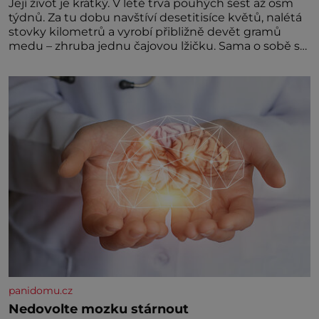
Její život je krátký. V létě trvá pouhých šest až osm
týdnů. Za tu dobu navštíví desetitisíce květů, nalétá
stovky kilometrů a vyrobí přibližně devět gramů
medu – zhruba jednu čajovou lžičku. Sama o sobě se
může zdát bezvýznamná. Teprve když se spojí s
dalšími desítkami tisíc příslušnic svého včelstva,
vznikne jeden z nejdokonalejších organismů
panidomu.cz
Nedovolte mozku stárnout