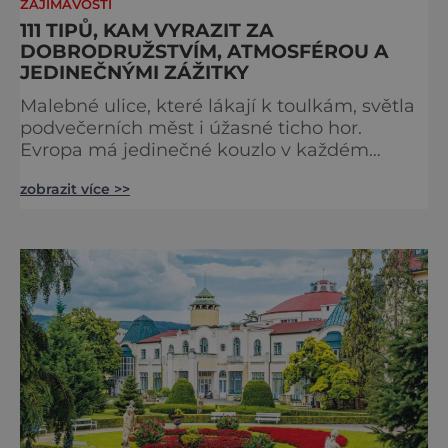
ZAJÍMAVOSTI
111 TIPŮ, KAM VYRAZIT ZA
DOBRODRUŽSTVÍM, ATMOSFÉROU A
JEDINEČNÝMI ZÁŽITKY
Malebné ulice, které lákají k toulkám, světla
podvečerních měst i úžasné ticho hor.
Evropa má jedinečné kouzlo v každém
období. Nové číslo Světa na dlani Speciál vás
zobrazit více >>
zve na cestu plnou inspirace, dobrodružství i
romantiky. Přinášíme vám 111 skvělých tipů,
kam vyrazit. Objevte krásu Evropy v celé její
podobě. Města s neopakovatelnou
atmosférou Vydejte se s námi na prohlídku
měst, která patří k