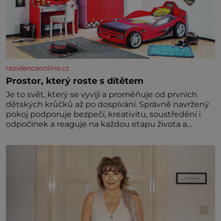
rezidenceonline.cz
Prostor, který roste s dítětem
Je to svět, který se vyvíjí a proměňuje od prvních
dětských krůčků až po dospívání. Správně navržený
pokoj podporuje bezpečí, kreativitu, soustředění i
odpočinek a reaguje na každou etapu života a
specifické potřeby dítěte. Pro nejmenší je klíčová
jednoduchost, měkkost a bezpečí, proto by pokoj
miminka měl působit především klidně a útulně.
Předškolní věk je