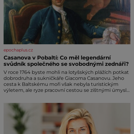
epochaplus.cz
Casanova v Pobaltí: Co měl legendární
svůdník společného se svobodnými zednáři?
V roce 1764 byste mohli na lotyšských plážích potkat
dobrodruha a sukničkáře Giacoma Casanovu. Jeho
cesta k Baltskému moři však nebyla turistickým
výletem, ale ryze pracovní cestou se zištnými úmysly.
Jaký cíl Casanova sledoval, když se například
procházel uličkami lotyšské Rigy? Casanova v Pobaltí
kontaktoval tamní zednářské lóže. Nebyl v této
oblasti žádným nováčkem, protože do zednářské