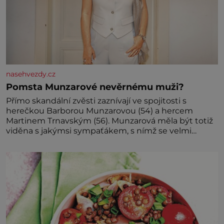
nasehvezdy.cz
Pomsta Munzarové nevěrnému muži?
Přímo skandální zvěsti zaznívají ve spojitosti s
herečkou Barborou Munzarovou (54) a hercem
Martinem Trnavským (56). Munzarová měla být totiž
viděna s jakýmsi sympaťákem, s nímž se velmi
družně, až d