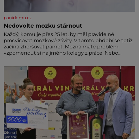
panidomu.cz
Nedovolte mozku stárnout
Každý, komu je přes 25 let, by měl pravidelně
procvičovat mozkové závity. V tomto období se totiž
začíná zhoršovat paměť. Možná máte problém
vzpomenout si na jméno kolegy z práce. Nebo
marně v paměti lovíte název knížky, kterou jste
nedávno přečetli. Je to opravdu tak, s věkem jako
kdyby se paměť rozhodla stávkovat. Cvičte