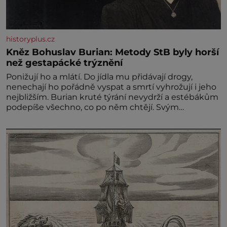
historyplus.cz
Kněz Bohuslav Burian: Metody StB byly horší
než gestapácké trýznění
Ponižují ho a mlátí. Do jídla mu přidávají drogy,
nenechají ho pořádně vyspat a smrtí vyhrožují i jeho
nejbližším. Burian kruté týrání nevydrží a estébákům
podepíše všechno, co po něm chtějí. Svým
podpisem jim potvrdí také to, že na něj během
výslechů nikdo nevyvíjel fyzický ani psychický nátlak.
Syn brněnského řezníka chce být knězem a