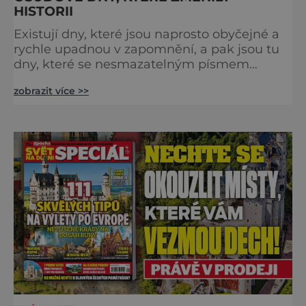
HISTORII
Existují dny, které jsou naprosto obyčejné a
rychle upadnou v zapomnění, a pak jsou tu
dny, které se nesmazatelným písmem
otisknou do lidské historie, a je jedno, jestli
zobrazit více >>
dojde k významnému objevu nebo děsivé
katastrofě. Vezměte si k ruce kalendář a
projděte společně s námi historii křížem
krážem. Je 10. dubna roku 49 př. n. l. a na
břehu říčky Rubikon pronáší Gaius Julius
Caesar svou slavnou vě