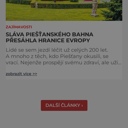
ZAJÍMAVOSTI
SLÁVA PIEŠŤANSKÉHO BAHNA
PŘESÁHLA HRANICE EVROPY
Lidé se sem jezdí léčit už celých 200 let.
A mnoho z těch, kdo Piešťany okusili, se
vrací. Nejenže prospějí svému zdraví, ale užijí
si tu i bohatý společenský život. Když se
zobrazit více >>
řekne slovenské lázně, Piešťany bývají první
volbou. Jejich věhlas je mezinárodní. A není
divu. Město rozprostřené na březích řeky
Váhu je proslulé termálními prameny
DALŠÍ ČLÁNKY ›