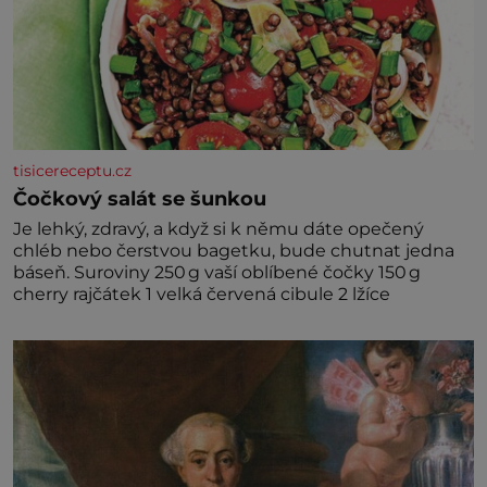
tisicereceptu.cz
Čočkový salát se šunkou
Je lehký, zdravý, a když si k němu dáte opečený
chléb nebo čerstvou bagetku, bude chutnat jedna
báseň. Suroviny 250 g vaší oblíbené čočky 150 g
cherry rajčátek 1 velká červená cibule 2 lžíce