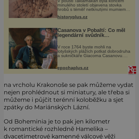
V poušti Taklamakan byla koncem
minulého století objevena stovka
hrobů s téměř netknutými mumiemi.
Všichni mrtví byli pohřbeni s úctou a
historyplus.cz
četnými milodary. Asi nejvíc přitom
vědce zaujal hrob tříměsíčn
Casanova v Pobaltí: Co měl
legendární svůdník
společného se svobodnými
zednáři?
V roce 1764 byste mohli na
lotyšských plážích potkat dobrodruha
a sukničkáře Giacoma Casanovu.
Jeho cesta k Baltskému moři však
nebyla turistickým výletem, ale ryze
epochaplus.cz
pracovní cestou se zištnými úmysly.
na vrcholu Krakonoše se pak můžeme vydat
nejen prohlédnout si miniatury, ale třeba si
můžeme i půjčit terénní koloběžku a sjet
zpátky do Mariánských Lázní.
Od Boheminia je to pak jen kilometr
k romantické rozhledně Hamelika –
dvacetimetrové kamenné válcové věži