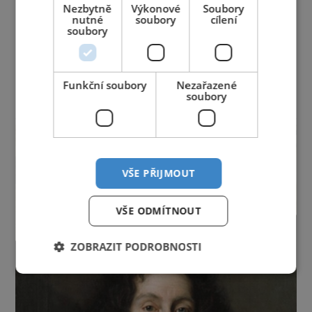
Nezbytně
Výkonové
Soubory
Jihočeský kraj
Jihomoravský kraj
Karlovarský kraj
nutné
soubory
cílení
Královéhradecký kraj
Liberecký kraj
soubory
Moravskoslezský kraj
Olomoucký kraj
Pardubický kraj
Plzeňský kraj
Praha
Středočeský kraj
Ústecký kraj
Vysočina
Funkční soubory
Nezařazené
Zlínský kraj
soubory
reklama
VŠE PŘIJMOUT
VŠE ODMÍTNOUT
ZOBRAZIT PODROBNOSTI