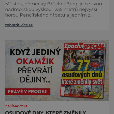
Můstek, německy Brückel Berg, je se svou
nadmořskou výškou 1235 metrů nejvyšší
horou Pancířského hřbetu a jedním z
nejcharakterističtějších vrcholů západní
zobrazit více >>
Šumavy. Přestože nestojí v centru hlavních
turistických proudů jako Velký Javor či
Poledník, právě v tom spočívá jeho síla.
Můstek si dodnes uchovává syrový horský
charakter, klid a zvláštní atmosféru
šumavských hřebenů, kde se střídá hustý les
ZAJÍMAVOSTI
OSUDOVÉ DNY, KTERÉ ZMĚNILY