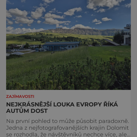
ZAJÍMAVOSTI
NEJKRÁSNĚJŠÍ LOUKA EVROPY ŘÍKÁ
AUTŮM DOST
Na první pohled to může působit paradoxně.
Jedna z nejfotografovanějších krajin Dolomit
se rozhodla, že návštěvníků nechce více, ale