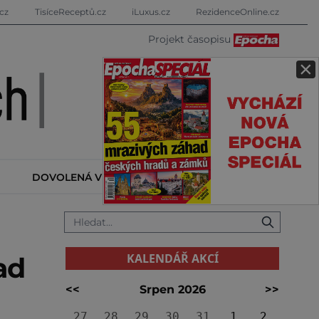
cz
TisíceReceptů.cz
iLuxus.cz
RezidenceOnline.cz
Projekt časopisu
×
DOVOLENÁ V ZAHRANIČÍ
KALENDÁŘ AKCÍ
KALENDÁŘ AKCÍ
ad
<<
Srpen 2026
>>
27
28
29
30
31
1
2