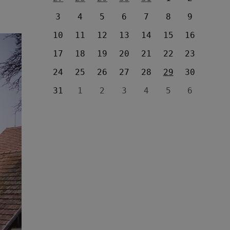
3
4
5
6
7
8
9
10
11
12
13
14
15
16
17
18
19
20
21
22
23
24
25
26
27
28
29
30
31
1
2
3
4
5
6