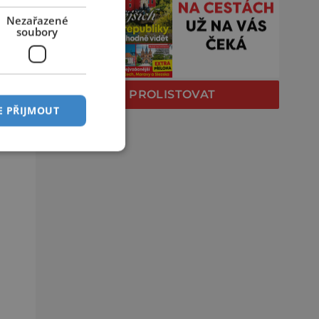
Nezařazené
soubory
PROLISTOVAT
E PŘIJMOUT