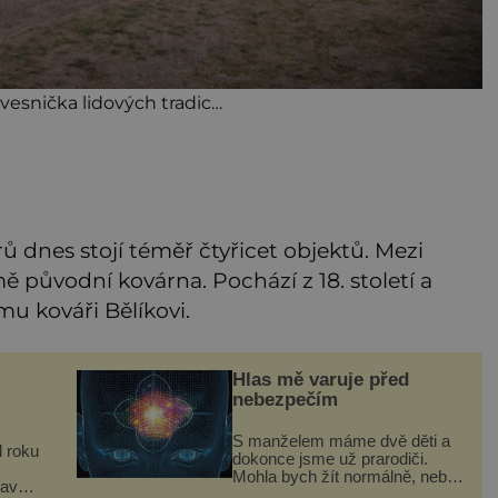
esnička lidových tradic…
 dnes stojí téměř čtyřicet objektů. Mezi
ě původní kovárna. Pochází z 18. století a
ímu kováři Bělíkovi.
Hlas mě varuje před
nebezpečím
S manželem máme dvě děti a
l roku
dokonce jsme už prarodiči.
Mohla bych žít normálně, nebýt
tava
jedné zásadní změny, která mi