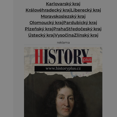
Karlovarský kraj
Královéhradecký kraj
Liberecký kraj
Moravskoslezský kraj
Olomoucký kraj
Pardubický kraj
Plzeňský kraj
Praha
Středočeský kraj
Ústecký kraj
Vysočina
Zlínský kraj
reklama