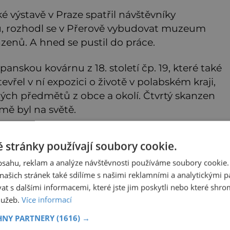
é výstavě v Praze spatřil návštěvníky
, rozhodl se v Přerově vybudovat muzeum
zenů. A hned se pustil do práce.
panskou kovárnu z 18. století čp. 19, které také
evřel v ní expozici o životě v polabském kraji,
ch předmětů z obce a okolí. Čtvrtý skanzen
mě byl na světě.
 stránky používají soubory cookie.
i v Přerově chystalo založení Polabského
obsahu, reklam a analýze návštěvnosti používáme soubory cookie.
 co navazovat.
ašich stránek také sdílíme s našimi reklamními a analytickými par
 s dalšími informacemi, které jste jim poskytli nebo které shro
služeb.
Více informací
eče Brzobohaté za zpěvačkou?
HNY PARTNERY
(1616) →