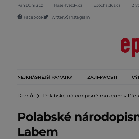
PaníDomu.cz
NašeHvězdy.cz
Epochaplus.cz
21St
Facebook
Twitter
Instagram
NEJKRÁSNĚJŠÍ PAMÁTKY
ZAJÍMAVOSTI
VÝ
Domů
Polabské národopisné muzeum v Přer
Polabské národopis
Labem