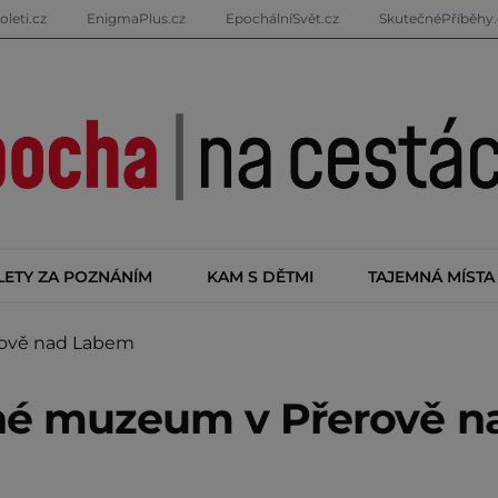
oleti.cz
EnigmaPlus.cz
EpochálníSvět.cz
SkutečnéPříběhy.
LETY ZA POZNÁNÍM
KAM S DĚTMI
TAJEMNÁ MÍSTA
ově nad Labem
né muzeum v Přerově n