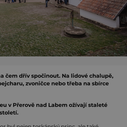
a čem dřív spočinout. Na lidové chalupě,
ejcharu, zvoničce nebo třeba na sbírce
 v Přerově nad Labem ožívají staleté
toletí.
r byl nejen toskánský princ, ale také