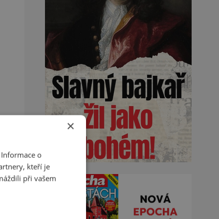
×
 Informace o
tnery, kteří je
máždili při vašem