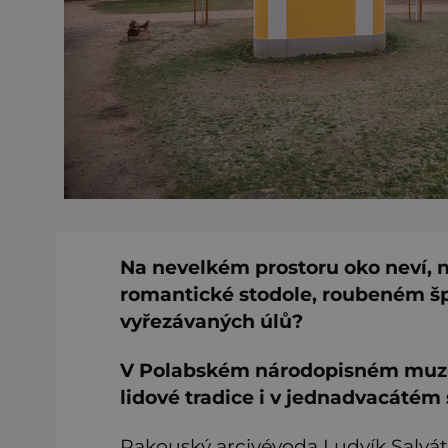
Na nevelkém prostoru oko neví, n
romantické stodole, roubeném šp
vyřezávaných úlů?
V Polabském národopisném muzeu
lidové tradice i v jednadvacátém s
Rakouský arcivévoda Ludvík Salváto