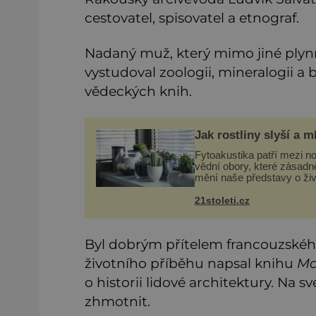
cestovatel, spisovatel a etnograf.
Nadaný muž, který mimo jiné plynně
vystudoval zoologii, mineralogii a 
vědeckých knih.
Jak rostliny slyší a m
Fytoakustika patří mezi n
vědní obory, které zásadn
mění naše představy o živ
rostlin. Ještě před několik
desetiletími byly rostliny
21stoleti.cz
považovány za tiché a pas
organismy, které pouze re
Byl dobrým přítelem francouzského
životního příběhu napsal knihu
Ma
o historii lidové architektury. Na
zhmotnit.