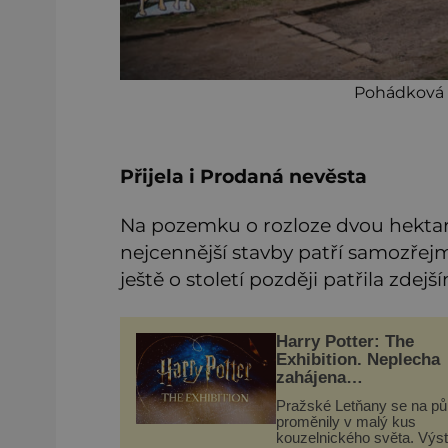
Pohádková v
Přijela i Prodaná nevěsta
Na pozemku o rozloze dvou hektarů
nejcennější stavby patří samozřejm
ještě o století později patřila zdejš
Harry Potter: The
Exhibition. Neplecha
zahájena…
Pražské Letňany se na pů
proměnily v malý kus
kouzelnického světa. Výs