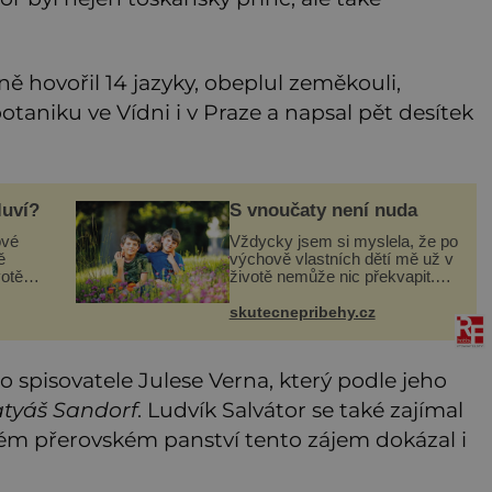
 hovořil 14 jazyky, obeplul zeměkouli,
botaniku ve Vídni i v Praze a napsal pět desítek
luví?
S vnoučaty není nuda
ové
Vždycky jsem si myslela, že po
ě
výchově vlastních dětí mě už v
otě
životě nemůže nic překvapit.
a
Byl to omyl! Jenže vnoučata
mě přesvědčila o opaku. Můj
skutecnepribehy.cz
ivní
syn mi na víkend nechal na
aguj
hlídání sedmiletého Tobiáš
 spisovatele Julese Verna, který podle jeho
tyáš Sandorf
. Ludvík Salvátor se také zajímal
 svém přerovském panství tento zájem dokázal i