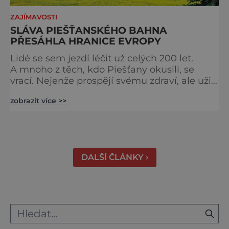
ZAJÍMAVOSTI
SLÁVA PIEŠŤANSKÉHO BAHNA
PŘESÁHLA HRANICE EVROPY
Lidé se sem jezdí léčit už celých 200 let.
A mnoho z těch, kdo Piešťany okusili, se
vrací. Nejenže prospějí svému zdraví, ale užijí
si tu i bohatý společenský život. Když se
zobrazit více >>
řekne slovenské lázně, Piešťany bývají první
volbou. Jejich věhlas je mezinárodní. A není
divu. Město rozprostřené na březích řeky
Váhu je proslulé termálními prameny
DALŠÍ ČLÁNKY ›