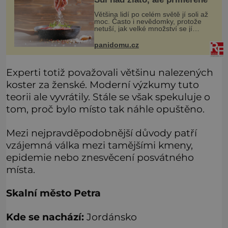
Většina lidí po celém světě jí soli až
moc. Často i nevědomky, protože
netuší, jak velké množství se jí
skrývá v průmyslově vyráběných
potravinách, dokonce i těch
panidomu.cz
sladkých. Sůl je zdravá
Experti totiž považovali většinu nalezených
koster za ženské. Moderní výzkumy tuto
teorii ale vyvrátily. Stále se však spekuluje o
tom, proč bylo místo tak náhle opuštěno.
Mezi nejpravděpodobnější důvody patří
vzájemná válka mezi tamějšími kmeny,
epidemie nebo znesvěcení posvátného
místa.
Skalní město Petra
Kde se nachází:
Jordánsko