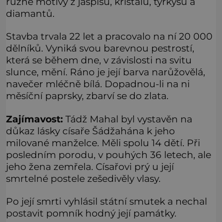
různé motivy z jaspisu, křišťálu, tyrkysu a
diamantů.
Stavba trvala 22 let a pracovalo na ní 20 000
dělníků. Vyniká svou barevnou pestrostí,
která se během dne, v závislosti na svitu
slunce, mění. Ráno je její barva narůžovělá,
navečer mléčně bílá. Dopadnou-li na ni
měsíční paprsky, zbarví se do zlata.
Zajímavost:
Tádž Mahal byl vystavěn na
důkaz lásky císaře Šádžahána k jeho
milované manželce. Měli spolu 14 dětí. Při
posledním porodu, v pouhých 36 letech, ale
jeho žena zemřela. Císařovi prý u její
smrtelné postele zešedivěly vlasy.
Po její smrti vyhlásil státní smutek a nechal
postavit pomník hodný její památky.