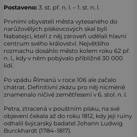
Postaveno:
3. st. př. n. l. – 1. st. n. l.
Prvními obyvateli města vytesaného do
narůžovělých pískovcových skal byli
Nabatejci, kteří z něj zároveň udělali hlavní
centrum svého království. Největšího
rozmachu dosáhlo město kolem roku 62 př.
n. l., kdy v něm pobývalo přibližně 30 000
lidí.
Po vpádu Římanů v roce 106 ale začalo
chátrat. Definitivní zkázu pro něj nicméně
znamenalo ničivé zemětřesení v 6. stol. n. l.
Petra, ztracená v pouštním písku, na své
objevení čekala až do roku 1812, kdy její ruiny
odhalil švýcarský badatel Johann Ludwig
Burckhardt (1784–1817).