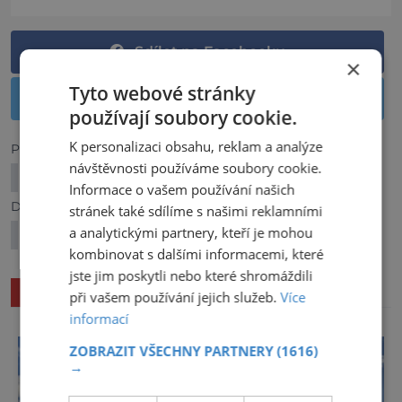
Sdílet na Facebooku
×
Tyto webové stránky
Sdílet na Twitteru
používají soubory cookie.
K personalizaci obsahu, reklam a analýze
Předchozí článek
návštěvnosti používáme soubory cookie.
Jaké jsou nejkrásnější mosty na světě?
Informace o vašem používání našich
Další článek
stránek také sdílíme s našimi reklamními
a analytickými partnery, kteří je mohou
Přehledně: Co jste dosud nevěděli o Tunisku?
kombinovat s dalšími informacemi, které
jste jim poskytli nebo které shromáždili
SOUVISEJÍCÍ ČLÁNKY
při vašem používání jejich služeb.
Více
informací
ZOBRAZIT VŠECHNY PARTNERY
(1616)
→