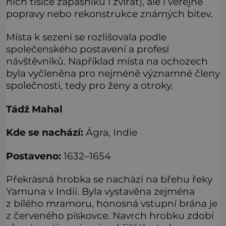
nich tisíce zápasníků i zvířat), ale i veřejné
popravy nebo rekonstrukce známých bitev.
Místa k sezení se rozlišovala podle
společenského postavení a profesí
návštěvníků. Například místa na ochozech
byla vyčleněna pro nejméně významné členy
společnosti, tedy pro ženy a otroky.
Tádž Mahal
Kde se nachází:
Ágra, Indie
Postaveno:
1632–1654
Překrásná hrobka se nachází na břehu řeky
Yamuna v Indii. Byla vystavěna zejména
z bílého mramoru, honosná vstupní brána je
z červeného pískovce. Navrch hrobku zdobí