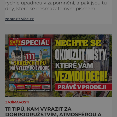
rychle upadnou v zapomnění, a pak jsou tu
dny, které se nesmazatelným písmem
otisknou do lidské historie, a je jedno, jestli
zobrazit více >>
dojde k významnému objevu nebo děsivé
katastrofě. Vezměte si k ruce kalendář a
projděte společně s námi historii křížem
krážem. Je 10. dubna roku 49 př. n. l. a na
břehu říčky Rubikon pronáší Gaius Julius
Caesar svou slavnou vě
ZAJÍMAVOSTI
111 TIPŮ, KAM VYRAZIT ZA
DOBRODRUŽSTVÍM, ATMOSFÉROU A