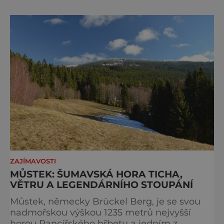
zachovat místo, kvůli němuž sem lidé
přijíždějí. Nejde o boj proti turistům. Jde o
ochranu krajiny, která už nechce být obětí
vlastního úspě
ZAJÍMAVOSTI
MŮSTEK: ŠUMAVSKÁ HORA TICHA,
VĚTRU A LEGENDÁRNÍHO STOUPÁNÍ
Můstek, německy Brückel Berg, je se svou
nadmořskou výškou 1235 metrů nejvyšší
horou Pancířského hřbetu a jedním z