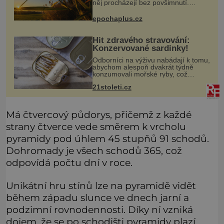
něj procházejí bez povšimnutí.
Přesto právě rákos pomáhal stavět
domy, vyrábět lodě, zapisovat první
epochaplus.cz
texty a inspiroval řadu pověstí.
Hit zdravého stravování:
Konzervované sardinky!
Odborníci na výživu nabádají k tomu,
abychom alespoň dvakrát týdně
konzumovali mořské ryby, což
ovšem může být zatěžující pro
21stoleti.cz
peněženku. Dobrou zprávou je, že
hvězdou doporučení se nyní staly
konzervo
Má čtvercový půdorys, přičemž z každé
strany čtverce vede směrem k vrcholu
pyramidy pod úhlem 45 stupňů 91 schodů.
Dohromady je všech schodů 365, což
odpovídá počtu dní v roce.
Unikátní hru stínů lze na pyramidě vidět
během západu slunce ve dnech jarní a
podzimní rovnodennosti. Díky ní vzniká
dojem, že se po schodišti pyramidy plazí