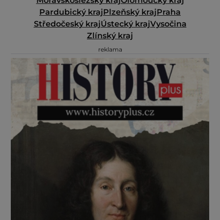
Moravskoslezský kraj
Olomoucký kraj
Pardubický kraj
Plzeňský kraj
Praha
Středočeský kraj
Ústecký kraj
Vysočina
Zlínský kraj
reklama