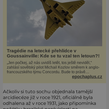
Tragédie na letecké přehlídce v
Goussainville: Kde se tu vzal ten letoun?!
„Jen počkej, až nás uvidíš letět, tos ještě neviděl,“
zahlásí sovětský pilot Michail Kozlov směrem k anglo-
francouzského týmu Concordu. Bude to právě
epochaplus.cz
konkurenční boj, co bude stát za smrtí celé 6členné
posádky Tupoleva Tu-144, zničením několika domů,
usmrcením 8 lidí na zemi (z toho 3 dětí) a 60 váž
Ačkoliv si tuto sochu objednala tamější
arcidiecéze již v roce 1921, oficiálně byla
odhalena až v roce 1931, jako připomínka
počátku brazilské nezávislosti na