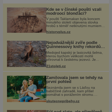
Kde se v čínské poušti vzali
modroocí blonďáci?
V poušti Taklamakan byla koncem
minulého století objevena stovka
hrobů s téměř netknutými mumiemi.
Všichni mrtví byli pohřbeni s úctou a
historyplus.cz
četnými milodary. Asi nejvíc přitom
vědce zaujal hrob tříměsíčn
Nejodvážnější zvíře podle
Guinnessovy knihy rekordů?
Šelmička s pruhem na
Medojed kapský je lasicovitá šelma,
hřbetě!
kterou bychom velikostí mohli
přirovnat k českému jezevci. Je
extrémně nebojácná, ostatně bývá
21stoleti.cz
označována za nejodvážnější zvíře
vůbec. V této souvislosti je dokonc
Zamilovala jsem se tehdy na
první pohled
Seznámila jsem se s Láďou na
babiččině zahradě, kam přišel
pomáhat s porážením stromu.
Babička mě před ním ale varovala…
skutecnepribehy.cz
Babička se mě často ptávala, kdy se
už konečně vdám. Dost mě to
deptalo,
Sůl nad zlato, ale přiměřeně