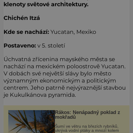
klenoty světové architektury.
Chichén Itzá
Kde se nachází:
Yucatan, Mexiko
Postaveno:
v 5. století
Úchvatná zřícenina mayského města se
nachází na mexickém poloostrově Yucatan.
V dobách své největší slávy bylo město
významným ekonomickým a politickým
centrem. Jeho patrně nejvýraznější stavbou
je Kukulkánova pyramida.
Rákos: Nenápadný poklad z
mokřadů
Šumí ve větru na březích rybníků,
ukrývá vodní ptáky a mnozí kolem