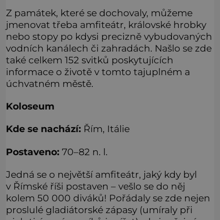
Z památek, které se dochovaly, můžeme
jmenovat třeba amfiteátr, královské hrobky
nebo stopy po kdysi precizně vybudovaných
vodních kanálech či zahradách. Našlo se zde
také celkem 152 svitků poskytujících
informace o životě v tomto tajuplném a
úchvatném městě.
Koloseum
Kde se nachází:
Řím, Itálie
Postaveno:
70–82 n. l.
Jedná se o největší amfiteátr, jaký kdy byl
v Římské říši postaven – vešlo se do něj
kolem 50 000 diváků! Pořádaly se zde nejen
proslulé gladiátorské zápasy (umíraly při