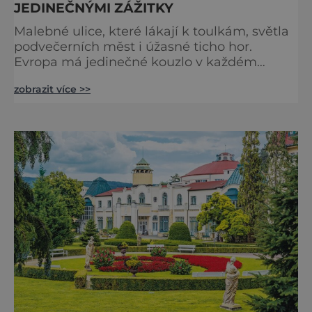
JEDINEČNÝMI ZÁŽITKY
Malebné ulice, které lákají k toulkám, světla
podvečerních měst i úžasné ticho hor.
Evropa má jedinečné kouzlo v každém
období. Nové číslo Světa na dlani Speciál vás
zobrazit více >>
zve na cestu plnou inspirace, dobrodružství i
romantiky. Přinášíme vám 111 skvělých tipů,
kam vyrazit. Objevte krásu Evropy v celé její
podobě. Města s neopakovatelnou
atmosférou Vydejte se s námi na prohlídku
měst, která patří k