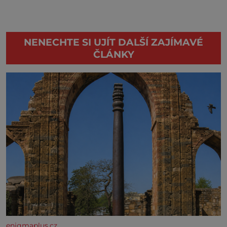
NENECHTE SI UJÍT DALŠÍ ZAJÍMAVÉ
ČLÁNKY
enigmaplus.cz