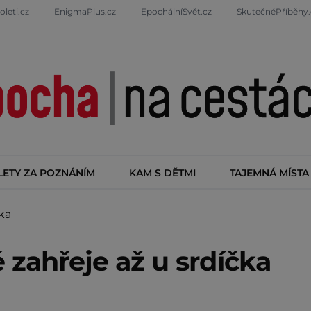
oleti.cz
EnigmaPlus.cz
EpochálníSvět.cz
SkutečnéPříběhy.
LETY ZA POZNÁNÍM
KAM S DĚTMI
TAJEMNÁ MÍSTA
ka
 zahřeje až u srdíčka