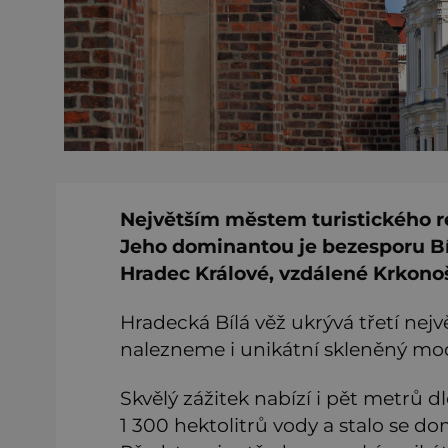
Největším městem turistického r
Jeho dominantou je bezesporu Bíl
Hradec Králové, vzdálené Krkonoše
Hradecká Bílá věž ukrývá třetí nejv
nalezneme i unikátní skleněný mod
Skvělý zážitek nabízí i pět metrů 
1 300 hektolitrů vody a stalo se 