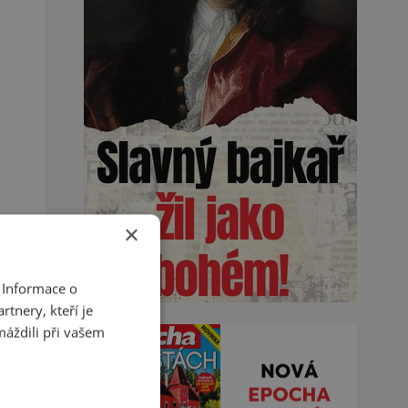
×
 Informace o
tnery, kteří je
máždili při vašem