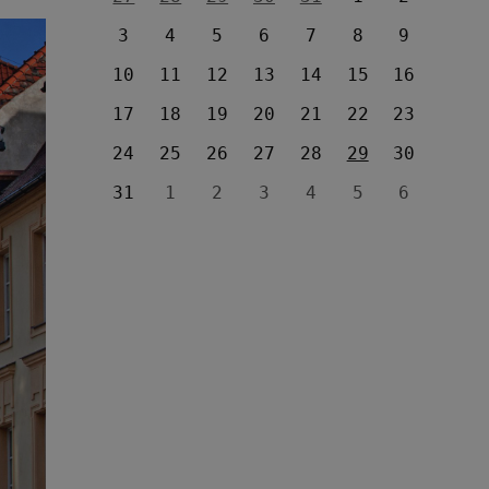
3
4
5
6
7
8
9
10
11
12
13
14
15
16
17
18
19
20
21
22
23
24
25
26
27
28
29
30
31
1
2
3
4
5
6