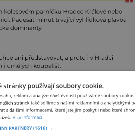
ém kolesovém parníčku Hradec Králové nebo
nici. Padesát minut trvající vyhlídková plavba
cké dominanty.
hce ani představovat, a proto i v Hradci
 i umělých koupališť.
k se nazývá rekreační a kempový areál s
 stránky používají soubory cookie.
 si můžeme i zapůjčit loďky nebo šlapadla.
obsahu, reklam a analýze návštěvnosti používáme soubory cookie.
venkovní plovárnu Flošna v blízkosti centra.
ašich stránek také sdílíme s našimi reklamními a analytickými par
 s dalšími informacemi, které jste jim poskytli nebo které shro
služeb.
Více informací
divný příběh jménem Valiant Thor: Žil na Zemi
mozemšťan z Venuše?
HNY PARTNERY
(1616) →
aší Sluneční soustavě je několik míst, kde by za určitých