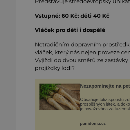
Představuje středoevropský unikát 
Vstupné: 60 Kč; děti 40 Kč
Vláček pro děti i dospělé
Netradičním dopravním prostředkem
vláček, který nás nejen proveze cent
Vyjíždí do dvou směrů ze zastávk
projížďky lodí?
Nezapomínejte na pet
Obsahuje totiž spoustu zd
prospěšných látek, a dok
je považována za tuzems
superpotravinu. Zázrak p
vitaminů V petrželi najdete
vitaminy B1, B2, B3, B6,
panidomu.cz
provitamin A, vitamin E a