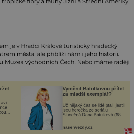
tropické flóry a fauny Jižní a Střední Ameriky.
 je v Hradci Králové turistický hradecký
rem města, ale přiblíží nám i jeho historii.
y u Muzea východních Čech. Nebo máme raději
ržel
Vyměnil Batulkovou přítel
za mladší exemplář?
raví
Už nějaký čas se lidé ptali, jestli
once
jsou herečka ze seriálu
kou
Slunečná Dana Batulková (68)
lný
a její partner, režisér Ondřej
Zajíc (56), ještě vůbec spolu.
nasehvezdy.cz
Herečka od sebe přítele od
samého začátku odháně