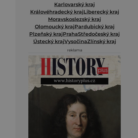
Karlovarský kraj
Královéhradecký kraj
Liberecký kraj
Moravskoslezský kraj
Olomoucký kraj
Pardubický kraj
Plzeňský kraj
Praha
Středočeský kraj
Ústecký kraj
Vysočina
Zlínský kraj
reklama