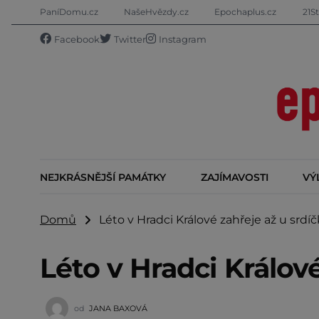
PaníDomu.cz
NašeHvězdy.cz
Epochaplus.cz
21St
Facebook
Twitter
Instagram
NEJKRÁSNĚJŠÍ PAMÁTKY
ZAJÍMAVOSTI
VÝ
Domů
Léto v Hradci Králové zahřeje až u srdíč
Léto v Hradci Králové
od
JANA BAXOVÁ