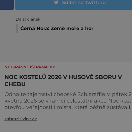
Sdílet na Twitteru
Další článek
Černá Hora: Země moře a hor
NEJKRÁSNĚJŠÍ PAMÁTKY
NOC KOSTELŮ 2026 V HUSOVĚ SBORU V
CHEBU
Odhalte tajemství chebské Schlaraffie V pátek 2
května 2026 se v rámci celostátní akce Noc kost
otevřou veřejnosti i místa, která běžně zůstávají
skrytá. Jedním z nejzajímavějších bude bezespo
zobrazit více >>
Husův sbor Církve československé husitské v
Chebu (Vrbenského 14), který letos nabídne več