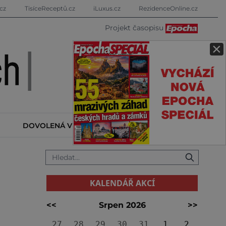
cz
TisíceReceptů.cz
iLuxus.cz
RezidenceOnline.cz
Projekt časopisu
×
DOVOLENÁ V ZAHRANIČÍ
KALENDÁŘ AKCÍ
KALENDÁŘ AKCÍ
<<
Srpen 2026
>>
27
28
29
30
31
1
2