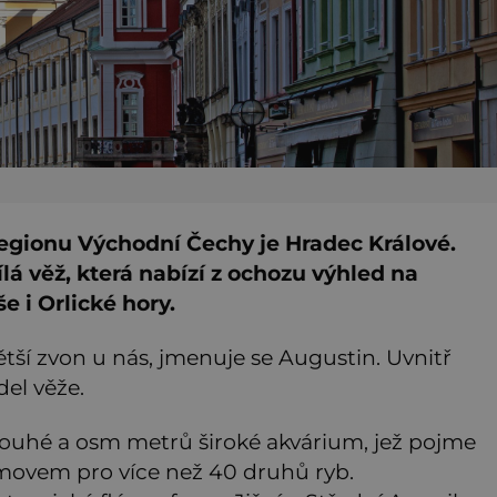
egionu Východní Čechy je Hradec Králové.
á věž, která nabízí z ochozu výhled na
 i Orlické hory.
ětší zvon u nás, jmenuje se Augustin. Uvnitř
el věže.
dlouhé a osm metrů široké akvárium, jež pojme
domovem pro více než 40 druhů ryb.