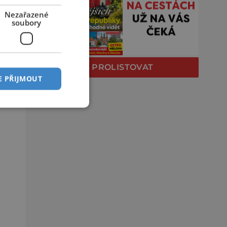
Nezařazené
soubory
PROLISTOVAT
E PŘIJMOUT