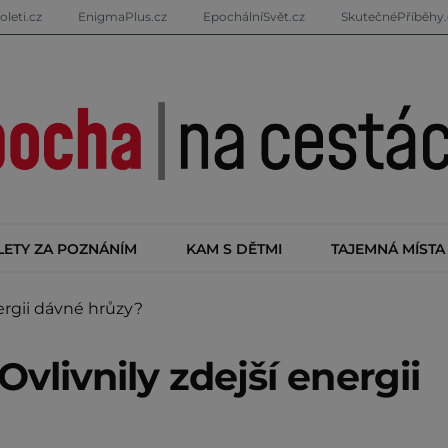
oleti.cz
EnigmaPlus.cz
EpochálníSvět.cz
SkutečnéPříběhy.
LETY ZA POZNÁNÍM
KAM S DĚTMI
TAJEMNÁ MÍSTA
ergii dávné hrůzy?
vlivnily zdejší energii