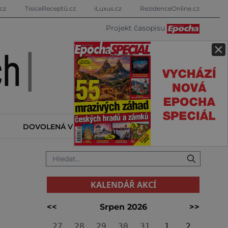
cz
TisíceReceptů.cz
iLuxus.cz
RezidenceOnline.cz
Projekt časopisu
×
DOVOLENÁ V ZAHRANIČÍ
KALENDÁŘ AKCÍ
KALENDÁŘ AKCÍ
<<
Srpen 2026
>>
27
28
29
30
31
1
2