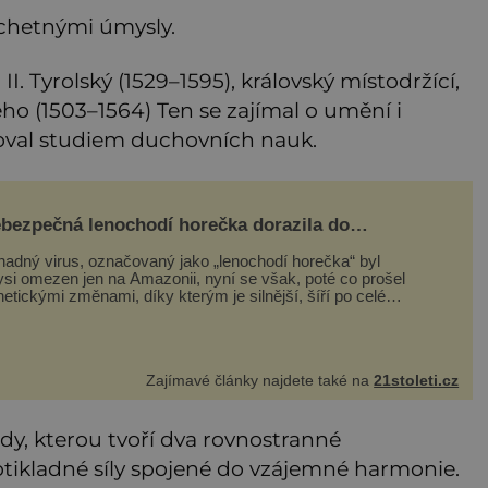
echetnými úmysly.
I. Tyrolský (1529–1595), královský místodržící,
ho (1503–1564) Ten se zajímal o umění i
yšoval studiem duchovních nauk.
bezpečná lenochodí horečka dorazila do
ropy, lenochodi jsou v tom ale nevinně!
hadný virus, označovaný jako „lenochodí horečka“ byl
ysi omezen jen na Amazonii, nyní se však, poté co prošel
etickými změnami, díky kterým je silnější, šíří po celé
erice a první případy se objevily už i v Evropě. Máme se
t? Virus oropouche (čti oropuče), jak se odborně nazývá,
 až do
Zajímavé články najdete také na
21stoleti.cz
y, kterou tvoří dva rovnostranné
rotikladné síly spojené do vzájemné harmonie.