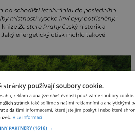
 a na schodišti letohrádku do posledního
y místností vysoko krví byly potřísněny,
“
é knize
Ze staré Prahy
český historik a
). Jaký energetický otisk mohlo takové
 stránky používají soubory cookie.
obsahu, reklam a analýze návštěvnosti používáme soubory cookie.
ašich stránek také sdílíme s našimi reklamními a analytickými par
 s dalšími informacemi, které jste jim poskytli nebo které shro
služeb.
Více informací
HNY PARTNERY
(1616) →