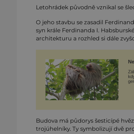
Letohrádek původně vznikal se šl
O jeho stavbu se zasadil Ferdinand I
syn krále Ferdinanda I. Habsburské
architekturu a rozhled si dále zv
Ne
Ev
Zá
kd
gen
Am
bá
byl
Budova má půdorys šesticípé hvězd
trojúhelníky. Ty symbolizují dvě p