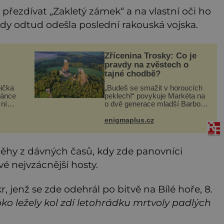
 přezdívat „Zakletý zámek“ a na vlastní oči ho
kdy odtud odešla poslední rakouská vojska.
Zřícenina Trosky: Co je
pravdy na zvěstech o
tajné chodbě?
bička
„Budeš se smažit v horoucích
dánce
peklech!“ povykuje Markéta na
ní
o dvě generace mladší Barboru.
ky
Ta jí za chvíli slovní palbu
áda
opětuje. První je zarytá
enigmaplus.cz
 a na
katolička, druhá přesvědčená
kališnice. A každá z nich s
běhy z dávných časů, kdy zde panovníci
vé nejvzácnější hosty.
, jenž se zde odehrál po bitvě na Bílé hoře, 8.
o ležely kol zdí letohrádku mrtvoly padlých