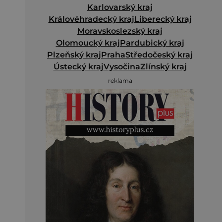
Karlovarský kraj
Královéhradecký kraj
Liberecký kraj
Moravskoslezský kraj
Olomoucký kraj
Pardubický kraj
Plzeňský kraj
Praha
Středočeský kraj
Ústecký kraj
Vysočina
Zlínský kraj
reklama