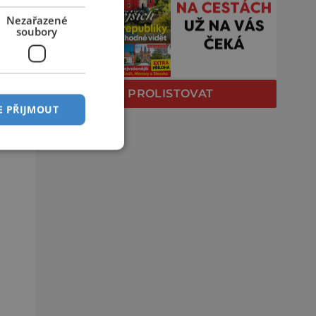
Nezařazené
soubory
PROLISTOVAT
E PŘIJMOUT