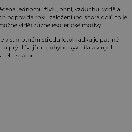
věcena jednomu živlu, ohni, vzduchu, vodě a
h odpovídá roku založení (od shora dolů to je
e možné vidět různé esoterické motivy.
 že v samotném středu letohrádku je patrné
 tu prý dávají do pohybu kyvadla a virgule.
 zcela známo.