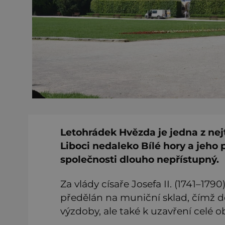
Letohrádek Hvězda je jedna z nejt
Liboci nedaleko Bílé hory a jeho p
společnosti dlouho nepřístupný.
Za vlády císaře Josefa II. (1741–1790
předělán na muniční sklad, čímž 
výzdoby, ale také k uzavření celé ob