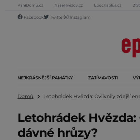
PaníDomu.cz
NašeHvězdy.cz
Epochaplus.cz
21St
Facebook
Twitter
Instagram
NEJKRÁSNĚJŠÍ PAMÁTKY
ZAJÍMAVOSTI
VÝ
Domů
Letohrádek Hvězda: Ovlivnily zdejší en
Letohrádek Hvězda: O
dávné hrůzy?