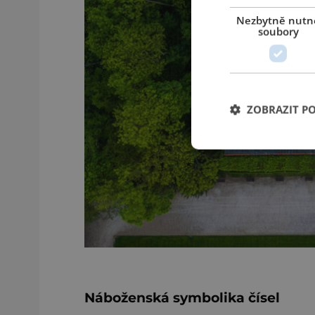
Nezbytně nutn
soubory
ZOBRAZIT P
Náboženská symbolika čísel