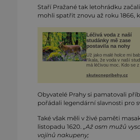
Staří Pražané tak letohrádku začali
mohli spatřit znovu až roku 1866, 
Léčivá voda z naší
studánky mě zase
postavila na nohy
Už jako malé holce mi ba
říkala, že voda v naší stu
má léčivou moc. Kdo se z 
napil, nebo si natrhal bylin
kolem, tomu se ulevilo. R
skutecnepribehy.cz
vzpomínám na své dětství
studánku, která se u
Obyvatelé Prahy si pamatovali pří
pořádali legendární slavnosti pro s
Také však měli v živé paměti masakr
listopadu 1620.
„Až osm mužů vysok
vojínů nakupeny;