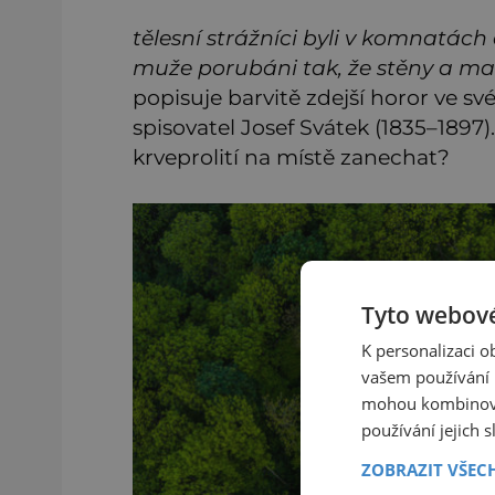
tělesní strážníci byli v komnatách
muže porubáni tak, že stěny a malb
popisuje barvitě zdejší horor ve sv
spisovatel Josef Svátek (1835–1897
krveprolití na místě zanechat?
Tyto webové
K personalizaci 
vašem používání n
mohou kombinovat
používání jejich 
ZOBRAZIT VŠEC