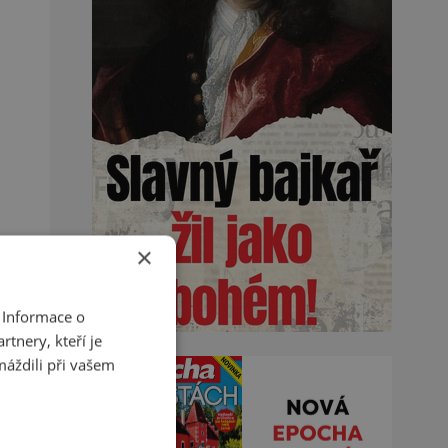
×
 Informace o
tnery, kteří je
máždili při vašem