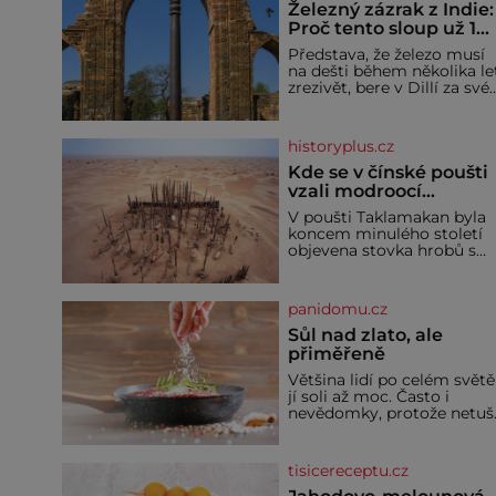
Železný zázrak z Indie:
Proč tento sloup už 1
600 let nezná rez?
Představa, že železo musí
na dešti během několika le
zrezivět, bere v Dillí za své.
Uprostřed komplexu Qutb
stojí více než sedm metrů
vysoký železný sloup, který
historyplus.cz
už přibližně 1 600 let
odolává počasí
Kde se v čínské poušti
vzali modroocí
blonďáci?
V poušti Taklamakan byla
koncem minulého století
objevena stovka hrobů s
téměř netknutými
mumiemi. Všichni mrtví
byli pohřbeni s úctou a
panidomu.cz
četnými milodary. Asi
nejvíc přitom vědce zaujal
Sůl nad zlato, ale
hrob tříměsíčního
přiměřeně
chlapečka s modrou
Většina lidí po celém světě
filcovou čapkou, z níž se
jí soli až moc. Často i
draly blonďaté vlásky. Fakt,
nevědomky, protože netuší
že jsou těla dávných lidí
jak velké množství se jí
nesmírně dobře zachovalá,
skrývá v průmyslově
přičítají odborníci zdejším
vyráběných potravinách,
klimatickým podmínkám.
tisicereceptu.cz
dokonce i těch sladkých.
Sucho, prosolené písky a
Sůl je zdravá Ale v ani ne