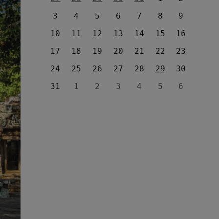
3
4
5
6
7
8
9
10
11
12
13
14
15
16
17
18
19
20
21
22
23
24
25
26
27
28
29
30
31
1
2
3
4
5
6