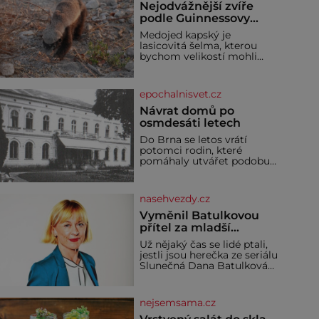
Nejodvážnější zvíře
podle Guinnessovy
knihy rekordů?
Medojed kapský je
Šelmička s pruhem na
lasicovitá šelma, kterou
hřbetě!
bychom velikostí mohli
přirovnat k českému
jezevci. Je extrémně
nebojácná, ostatně bývá
epochalnisvet.cz
označována za
nejodvážnější zvíře vůbec. V
Návrat domů po
této souvislosti je dokonc
osmdesáti letech
Do Brna se letos vrátí
potomci rodin, které
pomáhaly utvářet podobu
města, ale jejichž osudy
dramaticky přerušila druhá
světová válka. Příběhy rodů
nasehvezdy.cz
Placzek, Löw-Beer,
Fuhrmann, Kohn a Stiassni
Vyměnil Batulkovou
se stanou jednou z hlavních
přítel za mladší
dramaturgických linií
exemplář?
Už nějaký čas se lidé ptali,
festivalu židovské kultury
jestli jsou herečka ze seriálu
ŠTETL FEST 2026. Některé
Slunečná Dana Batulková
návraty nejsou jednoduché.
(68) a její partner, režisér
Místa, která si člověk
Ondřej Zajíc (56), ještě
pamatuje z rodinných
vůbec spolu. Herečka od
vyprávění, už dávno
nejsemsama.cz
sebe přítele od samého
začátku odhán