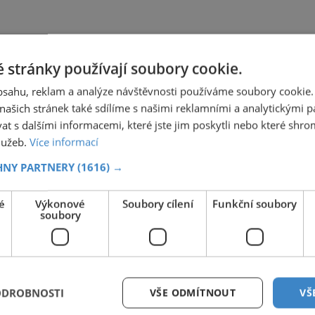
Thom Znáte ho z mnoha filmů a možná i kýčem
zavánějících kalendářů. Mezi zdivem tajemně
vyhlížejících chrámů prorůstají kmeny
 stránky používají soubory cookie.
obsahu, reklam a analýze návštěvnosti používáme soubory cookie.
ašich stránek také sdílíme s našimi reklamními a analytickými par
 s dalšími informacemi, které jste jim poskytli nebo které shro
služeb.
Více informací
HNY PARTNERY
(1616) →
é
Výkonové
Soubory cílení
Funkční soubory
soubory
ODROBNOSTI
VŠE ODMÍTNOUT
VŠ