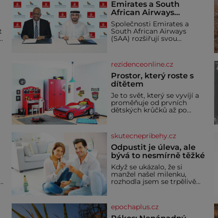
Emirates a South
African Airways
rozšiřují partnerství.
Společnosti Emirates a
Cestujícím nově
t
South African Airways
zpřístupní dalších
(SAA) rozšiřují svou
devět destinací v jižní a
dlouholetou codesharovou
spolupráci. Nová reciproční
střední Africe
dohoda zpřístupní
rezidenceonline.cz
cestujícím devět dalších
destinací v jižní a střední
Prostor, který roste s
Africe a u
dítětem
Je to svět, který se vyvíjí a
proměňuje od prvních
dětských krůčků až po
dospívání. Správně
navržený pokoj podporuje
bezpečí, kreativitu,
skutecnepribehy.cz
soustředění i odpočinek a
reaguje na každou etapu
Odpustit je úleva, ale
života a specifické potřeby
bývá to nesmírně těžké
dítěte. Pro nejmenší je
Když se ukázalo, že si
klíčová jednoduchost,
manžel našel milenku,
měkkost a bezpečí, proto
,
rozhodla jsem se trpělivě
by pokoj miminka měl
vyčkávat, přesvědčena, že
působit především klidně a
se dříve či později vrátí k
útulně. Předškolní věk je
rodině. Možná je to jedna z
epochaplus.cz
nejtěžších věcí na světě. Ale
každý, kdo s tím má nějaké