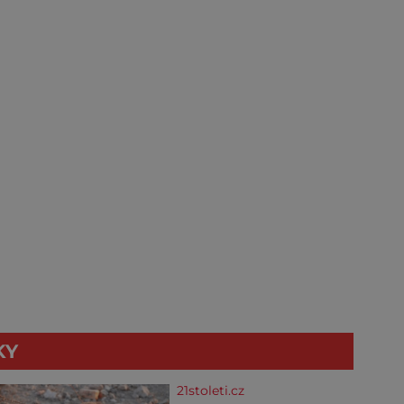
KY
21stoleti.cz