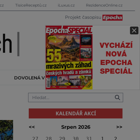
cz
TisíceReceptů.cz
iLuxus.cz
RezidenceOnline.cz
Projekt časopisu
×
DOVOLENÁ V ZAHRANIČÍ
KALENDÁŘ AKCÍ
KALENDÁŘ AKCÍ
<<
Srpen 2026
>>
27
28
29
30
31
1
2