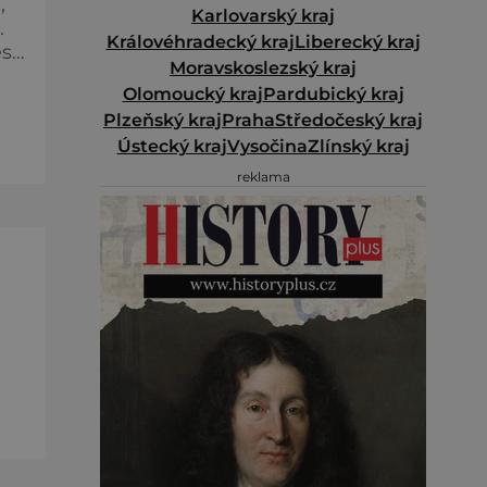
,
Karlovarský kraj
.
Královéhradecký kraj
Liberecký kraj
es
Moravskoslezský kraj
o
Olomoucký kraj
Pardubický kraj
Po
Plzeňský kraj
Praha
Středočeský kraj
Ústecký kraj
Vysočina
Zlínský kraj
reklama
kor