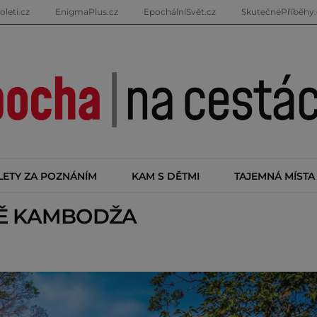
oleti.cz
EnigmaPlus.cz
EpochálníSvět.cz
SkutečnéPříběhy.
LETY ZA POZNÁNÍM
KAM S DĚTMI
TAJEMNÁ MÍSTA
TĚ
KAMBODŽA