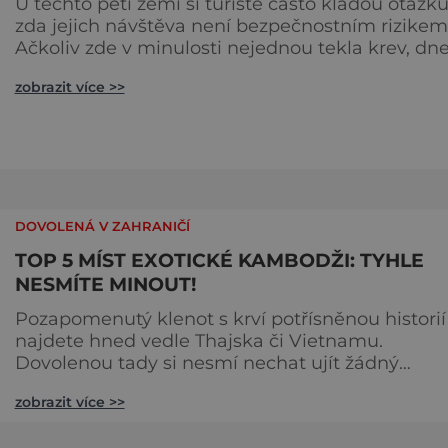
U těchto pěti zemí si turisté často kladou otázku
zda jejich návštěva není bezpečnostním rizikem
Ačkoliv zde v minulosti nejednou tekla krev, dn
už vítají turisty s otevřenou náručí. Vydejte se d
zobrazit více >>
zemí, kam se dlouhá léta odvážil jen málokdo! 
zuby ozbrojený Izrael Protože se židovský stát
nachází v sevření nevypočitatelných arabských
sousedů, bezpečnost (nejen turistů, ale
samozřejmě i mí
DOVOLENÁ V ZAHRANIČÍ
TOP 5 MÍST EXOTICKÉ KAMBODŽI: TYHLE
NESMÍTE MINOUT!
Pozapomenutý klenot s krví potřísněnou historií
najdete hned vedle Thajska či Vietnamu.
Dovolenou tady si nesmí nechat ujít žádný
milovník tajemných památek, slunce, moře i
zobrazit více >>
civilizací nepotřísněných kusů Země. TOP místo
číslo 1: uhrančivý Angkor Wat a nekonečný Ang