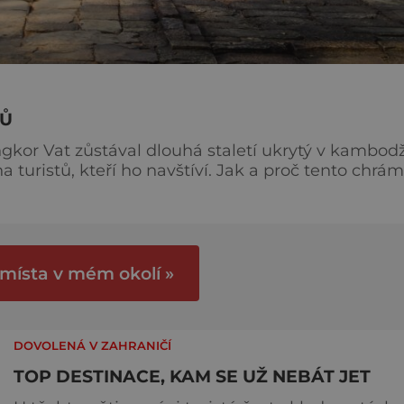
HŮ
r Vat zůstával dlouhá staletí ukrytý v kambod
 turistů, kteří ho navštíví. Jak a proč tento chrám
ové zdi mají délku 1024 x 802 metrů a výšku 4,5
 místa v mém okolí »
DOVOLENÁ V ZAHRANIČÍ
TOP DESTINACE, KAM SE UŽ NEBÁT JET