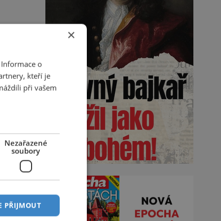
×
 Informace o
tnery, kteří je
máždili při vašem
Nezařazené
soubory
E PŘIJMOUT