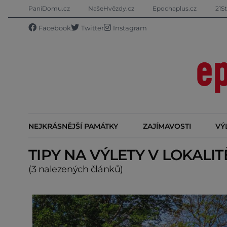
PaníDomu.cz
NašeHvězdy.cz
Epochaplus.cz
21St
Facebook
Twitter
Instagram
NEJKRÁSNĚJŠÍ PAMÁTKY
ZAJÍMAVOSTI
VÝ
TIPY NA VÝLETY V LOKALI
(3 nalezených článků)