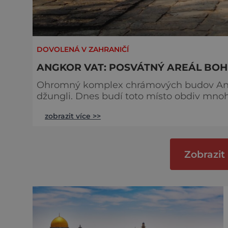
DOVOLENÁ V ZAHRANIČÍ
ANGKOR VAT: POSVÁTNÝ AREÁL BO
Ohromný komplex chrámových budov Angko
džungli. Dnes budí toto místo obdiv mnoha
vznikl? V okolí jezera Tonlé Sap a města Sierm Reap v Kambodži se nachází obrovský chrámový
zobrazit více >>
komplex s názvem Angkor Vat. Jeho obvod
metru. Tato zeď obklopuje plochu o ce
Zobrazit