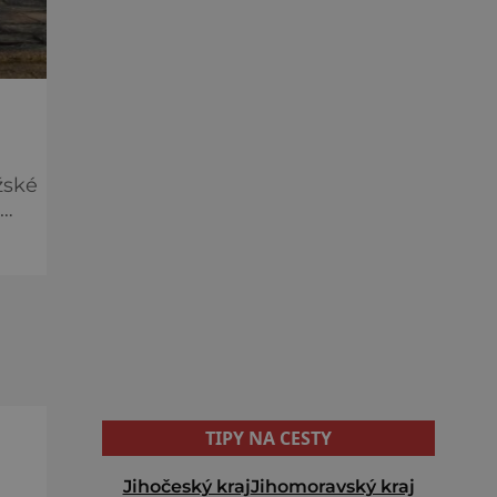
žské
TIPY NA CESTY
Jihočeský kraj
Jihomoravský kraj