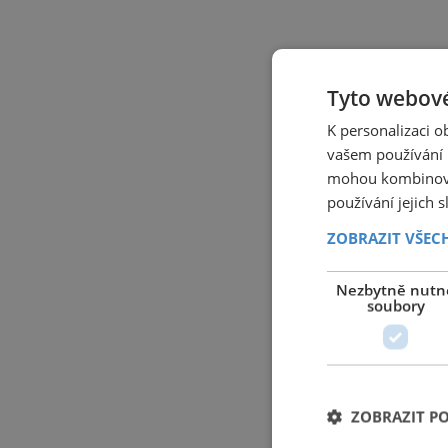
Tyto webové
K personalizaci 
vašem používání n
mohou kombinovat
používání jejich 
ZOBRAZIT VŠEC
Nezbytně nutn
soubory
ZOBRAZIT P