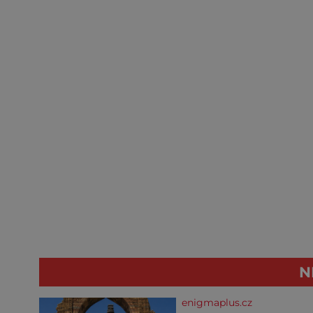
N
enigmaplus.cz