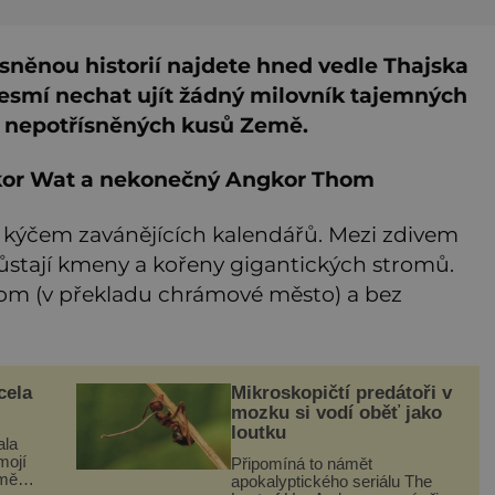
sněnou historií najdete hned vedle Thajska
nesmí nechat ujít žádný milovník tajemných
cí nepotřísněných kusů Země.
ngkor Wat a nekonečný Angkor Thom
 kýčem zavánějících kalendářů. Mezi zdivem
ůstají kmeny a kořeny gigantických stromů.
om (v překladu chrámové město) a bez
cela
Mikroskopičtí predátoři v
mozku si vodí oběť jako
loutku
ala
mojí
Připomíná to námět
 mě
apokalyptického seriálu The