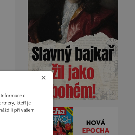
×
 Informace o
tnery, kteří je
máždili při vašem