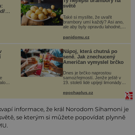
Ty nejlepší brambory na
u:
světě
dřív
Také si myslíte, že uvařit
brambory umí každý? Asi ano,
ale aby byly opravdu lahodné,
hodí se některé jednoduché
 lodi
triky. Že jsou různé varné typy
panidomu.cz
ým
od A, tedy na saláty, po D na
eduje
kaši, určitě víte, takže
ět
v
Nápoj, která chutná po
í
seně. Jak znechucený
Američan vymyslel brčko
Dnes je brčko naprostou
e
samozřejmostí. Jenže ještě v
dalové
19. století lidé upíjejí limonády i
 snad
koktejly dutými stébly žita nebo
žitné slámy. Fungují sice dobře,
epochaplus.cz
mají ale jednu nepříjemnou
vlastnost po chvíl
pí informace, že král Norodom Sihamoni je
ětě, se kterým si můžete popovídat plynně
MU.