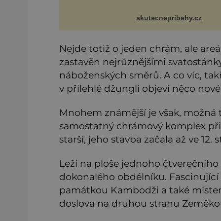
nenapadlo, jak se může p
přátelství rozplynout.
Jmenovala se Jana a poz
skutecnepribehy.cz
jsme se v práci. Na první
pohled
Nejde totiž o jeden chrám, ale areá
zastavěn nejrůznějšími svatostánky
náboženských směrů. A co víc, tak
v přilehlé džungli objeví něco nov
Mnohem známější je však, možná 
samostatný chrámový komplex při
starší, jeho stavba začala až ve 12. st
Leží na ploše jednoho čtverečního 
dokonalého obdélníku. Fascinující 
památkou Kambodži a také místem,
doslova na druhou stranu Zeměko