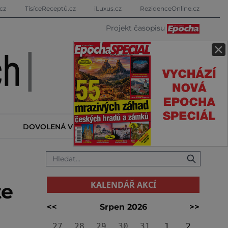
cz
TisíceReceptů.cz
iLuxus.cz
RezidenceOnline.cz
Projekt časopisu
×
DOVOLENÁ V ZAHRANIČÍ
KALENDÁŘ AKCÍ
KALENDÁŘ AKCÍ
te
<<
Srpen 2026
>>
27
28
29
30
31
1
2