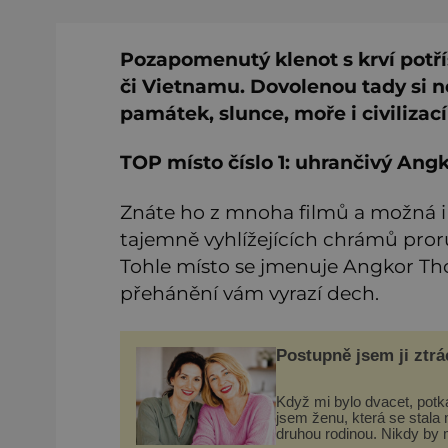
Pozapomenutý klenot s krví potří
či Vietnamu. Dovolenou tady si 
památek, slunce, moře i civiliza
TOP místo číslo 1: uhrančivý A
Znáte ho z mnoha filmů a možná i
tajemně vyhlížejících chrámů pror
Tohle místo se jmenuje Angkor Th
přehánění vám vyrazí dech.
Postupně jsem ji ztrá
Když mi bylo dvacet, potk
jsem ženu, která se stala 
druhou rodinou. Nikdy by