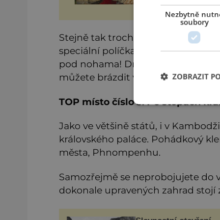
Nezbytně nutn
soubory
Stejně tak trochu posmutnělou fa
speciální políčka a vůbec celý živ
pod nohama! Dnešní gigantické je
můžete brázdit v pronajatém člun
ZOBRAZIT P
TOP místo číslo 3: Po stopách kr
Jako ve většině států, i v Kambod
královského paláce. Pohádkový kleno
města, Phnompenhu.
Samozřejmě se neprobojujete do vše
dokonale upravených zahrad stojí z