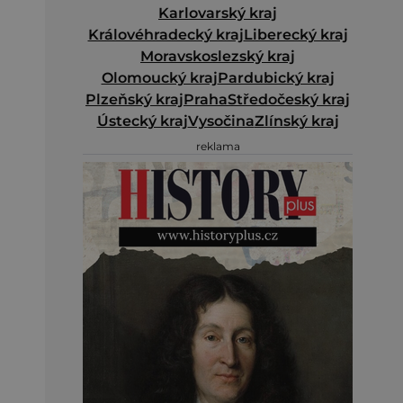
Karlovarský kraj
Královéhradecký kraj
Liberecký kraj
Moravskoslezský kraj
Olomoucký kraj
Pardubický kraj
Plzeňský kraj
Praha
Středočeský kraj
Ústecký kraj
Vysočina
Zlínský kraj
reklama