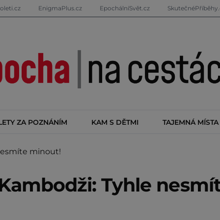
oleti.cz
EnigmaPlus.cz
EpochálníSvět.cz
SkutečnéPříběhy.
LETY ZA POZNÁNÍM
KAM S DĚTMI
TAJEMNÁ MÍSTA
nesmíte minout!
 Kambodži: Tyhle nesmí