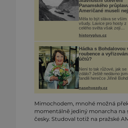
Slavnostní otevření
Panamského průplav
Američané museli nej
porazit moskyty
Měla to být sláva se vším
všudy. Lavice pro hosty z
celého světa však zejí
prázdnotou. Cestu nákladní
historyplus.cz
SS Ancon právě otevřen
Panamským průplavem sl
jen hrstka přítomných. Sv
Hádka s Bohdalovou 
vstoupil do
roubence a vyřizován
účtů?
Není to tak růžové, jak se
zdálo? Ještě nedávno jsm
fandili herečce Jiřině Boh
(95), když se povídalo, že
tráví léto na své roubené
nasehvezdy.cz
chalupě v Českém ráji s
přítelem, slovenským
podnikatele
Mimochodem, mnohé možná překva
momentálně jediný monarcha na sv
česky. Studoval totiž na pražské A