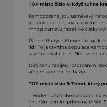
TOP místo číslo 4: Když tuhne kr
Kambodžané jsou usměvavý národ. 
jen dolar denně, což k uživení nesta
mnozí pamatují strašlivé čistky p
Řádění Rudých Khmerů tu na konci 7
lidí! To je čtvrtina populace Ka
zajet podívat i dnes. Nechvalně pros
Děti se tu zabíjely rozdrcením lebky
vědomí vhozeni do bažin.
TOP místo číslo 5: Trend, který
Trendem dnešního cestování na vla
chudším zemím přímo na místě. Sta