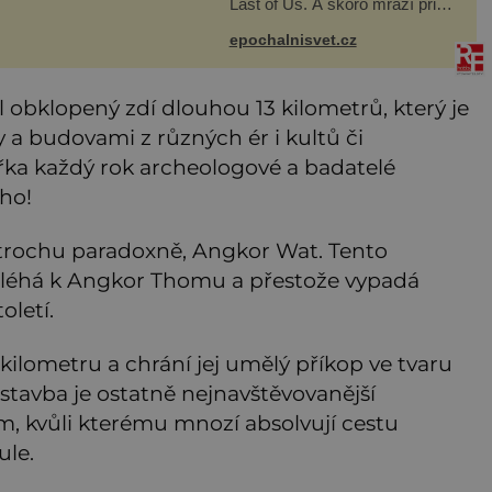
evné
Last of Us. A skoro mrazí při
představě, že podobné horory
naly
probíhají v přírodě běžně – s
epochalnisvet.cz
tím rozdílem, že nejde pouze o
infekce parazitickou houbou a
že
l obklopený zdí dlouhou 13 kilometrů, který je
 a budovami z různých ér i kultů či
řka každý rok archeologové a badatelé
ého!
trochu paradoxně, Angkor Wat. Tento
léhá k Angkor Thomu a přestože vypadá
oletí.
kilometru a chrání jej umělý příkop ve tvaru
stavba je ostatně nejnavštěvovanější
 kvůli kterému mnozí absolvují cestu
ule.