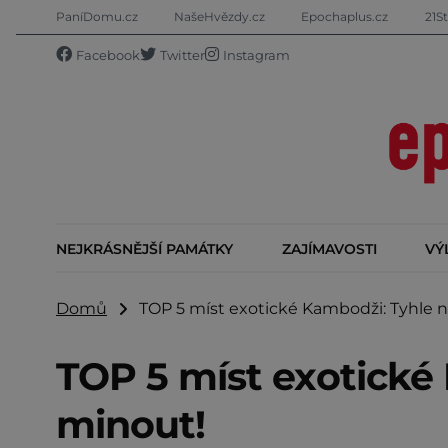
PaníDomu.cz
NašeHvězdy.cz
Epochaplus.cz
21St
Facebook
Twitter
Instagram
NEJKRÁSNĚJŠÍ PAMÁTKY
ZAJÍMAVOSTI
VÝ
Domů
TOP 5 míst exotické Kambodži: Tyhle 
TOP 5 míst exotické
minout!