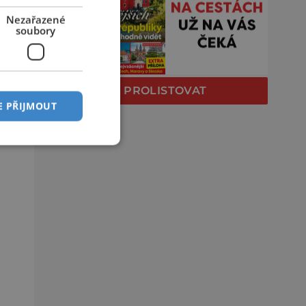
Nezařazené
soubory
PROLISTOVAT
E PŘIJMOUT