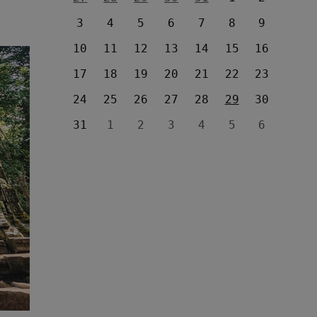
3
4
5
6
7
8
9
10
11
12
13
14
15
16
17
18
19
20
21
22
23
24
25
26
27
28
29
30
31
1
2
3
4
5
6