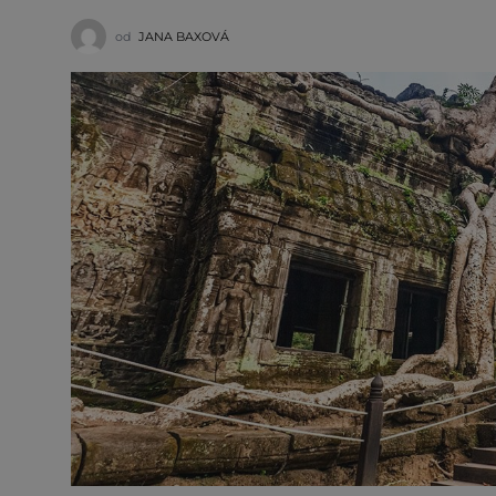
od
JANA BAXOVÁ